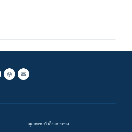
ສຸຂະພາບກັບວິທະຍາສາດ