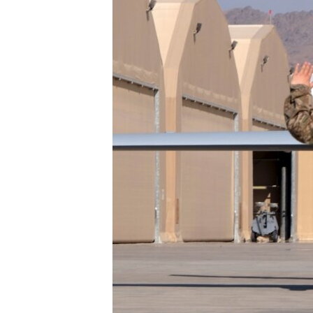
ວິທະຍາສາດ-ເທັກໂນໂລຈີ
ທຸລະກິດ
ພາສາອັງກິດ
ວີດີໂອ
ສຽງ
ລາຍການກະຈາຍສຽງ
ລາຍງານ