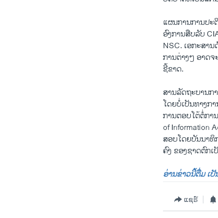
ແຜນການການປະຕິບັດ
ອົງການສືບລັບ CI
NSC. ເອກະສານດັ່ງ
ການຕ່າງໆ ອາດຈະພ
ຊີ້ຂາດ.
ສານລັດຖະບານກາງ ໄ
ໂດຍບໍ່ເປັນທາງການ
ການຕອບໂຕ້ຕໍ່ການ 
of Information Ac
ສອບໂດຍບັນນາທິກາ
ຄົງ ຂອງຊາດຕົກເປ
ອ່ານຂ່າວນີ້ຕື່ມ ເ
ແຊຣ໌