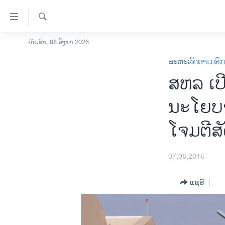
ລິ້ງ
ສຳຫລັບ
ເຂົ້າ
ຄົ້ນຫາ
ວັນເສົາ, 08 ສິງຫາ 2026
ໂຮມເພຈ
ຫາ
ສະຫະລັດອາເມຣິ
ລາວ
ຂ້າມ
ສຫລ ເປີ
ຂ້າມ
ອາເມຣິກາ
ຂ້າມ
ການເລືອກຕັ້ງ ປະທານາທີບໍດີ ສະຫະລັດ
ນະໂຍບາ
ໄປ
2024
ຫາ
ໂຈມຕີສັ
ຂ່າວ​ຈີນ
ຊອກ
ຄົ້ນ
ໂລກ
07,08,2016
ເອເຊຍ
ອິດສະຫຼະພາບດ້ານການຂ່າວ
ແຊຣ໌
ຊີວິດຊາວລາວ
ຊຸມຊົນຊາວລາວ