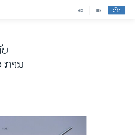
ສົດ
ັບ
ອ ການ