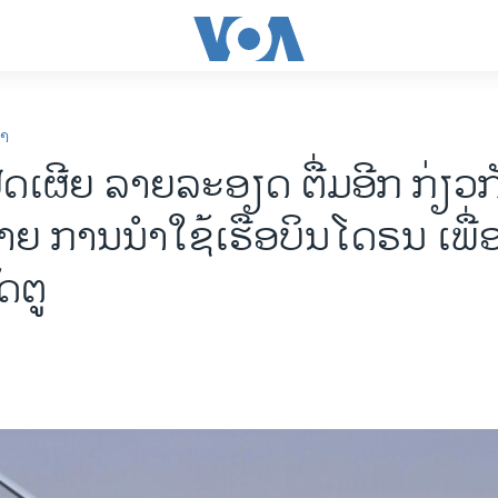
ກາ
ດເຜີຍ ລາຍລະອຽດ ຕື່ມອີກ ກ່ຽວກ
ຍ ການນຳໃຊ້ເຮືອບິນໂດຣນ ເພື່
ດຕູ