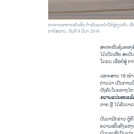
ທະຫານອາກາດຄົນໜຶ່ງ ກຳລັງແນະນຳໃຫ້ຮູ້ກ່ຽວກັບ 
ການິສຖານ, ວັນທີ 9 ມີນາ 2016.
ສະຫະພັນຄຸ້ມຄອງສ
ໄດ້ເປີດເຜີຍ ສະບັບ
ໂດຣນ ເພື່ອຕໍ່ສູ້
ເອກະສານ 18 ໜ້າ
ກ່າວວ່າ ເປັນການປ
ບັງຄັບໂດຍທາງໄກ.
ຄວາມແນ່ນອນແລ້
ຕາຍ ຫຼື ໄດ້ຮັບບາດ
ບັນດານັກຂ່າວ ຜູ
ຄວາມໝັ້ນຄົງແຫ່
ບົດບາດທີ່ເປັນແ