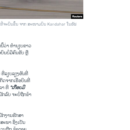
ທີ່ຈະບິນຂຶ້ນ ຈາກ ສະໜາມບິນ Kandahar ໃນອັຟ
ນນີ້ວ່າ ທຳນຽບຂາວ
ນບໍ່ມີຄົນຂັບ ຫຼື
ທີ່ລຽບລຽງອັນທີ່
ກີດຈາກເຮືອບິນທີ່
າ ທີ່
“
ເກືອບມີ
ັກລົບ ຈະບໍ່ຖືກຂ້າ
ະນັກງານຮັກສາ
ະພາ ຊຶ່ງເປັນ
ວນຖືກ ຂ້າຕາຍ.