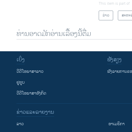
This item is part of
ຂ່າວ
ສະຫະລ
ທ່ານອາດມັກອ່ານເລື້ອງນີ້ຕື່ມ
ເບິ່ງ
ຟັງສຽງ
ວີດີໂອພາສາລາວ
ຟັງລາຍການຂອງ
ຢູທູບ
ວີດີໂອພາສາອັງກິດ
ຂ່າວແລະລາຍງານ
ລາວ
ອາເມຣິກາ