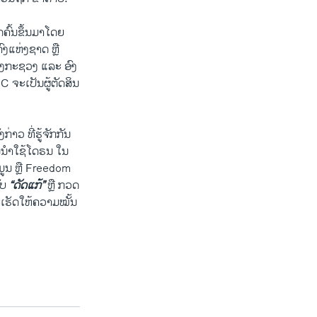
ດຄົ້ນຂຶ້ນມາໂດຍ
ງແຫ່ງຊາດ ຫຼື
າຂອງກະຊວງ ແລະ ອົງ
 ຈະເປັນຜູ້ຕັດສິນ
າວ ທີ່ຮູ້ຈັກກັນ
ນຳໃຊ້ໂດຣນ ໃນ
ມູນ ຫຼື Freedom
ັບ
“ດັດແກ້”
ຫຼື ກວດ
ເຮັດໃຫ້ຄວາມໝັ້ນ