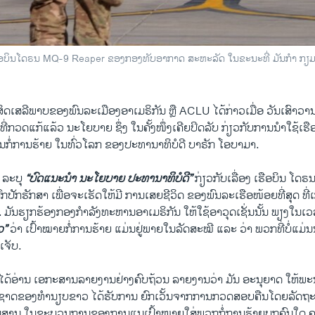
ເຮືອບິນໂດຣນ MQ-9 Reaper ຂອງກອງທັບອາກາດ ສະຫະລັດ ໃນຂະນະທີ່ ມັນກຳ ກຽມ
ິດເສລີພາບຂອງພົນລະເມືອງອາເມຣິກັນ ຫຼື ACLU ໄດ້ກ່າວເມື່ອ ວັນເສົາວາ
ທີ່ກວດແກ້ແລ້ວ ນະໂຍບາຍ ຊຶ່ງ ໃນຄັ້ງໜຶ່ງເຄີຍປິດລັບ ກ່ຽວກັບການນຳໃຊ້ເຮືອບິ
 ການກໍ່ການຮ້າຍ ໃນທົ່ວໂລກ ຂອງປະທານາທິບໍດີ ບາຣັກ ໂອບາມາ.
 ລະບຸ
“ບົດແນະນຳ ນະໂຍບາຍ ປະທານາທິບໍດີ”
ກ່ຽວກັບເລື່ອງ ເຮືອບິນ ໂດຣນ 
ົກປັກຮັກສາ ເພື່ອຈະເຮັດໃຫ້ມີ ການເສຍຊີວິດ ຂອງພົນລະເຮືອໜ້ອຍທີ່ສຸດ ທີ່ເ
 ມັນຮຽກຮ້ອງກອງກຳລັງທະຫານອາເມຣິກັນ ໃຫ້ໃຊ້ອາວຸດເຊັ່ນນັ້ນ ພຽງໃນເວລ
ວ”
ວ່າ ເປົ້າໝາຍກໍ່ການຮ້າຍ ແມ່ນຢູ່ພາຍໃນລັດສະໝີ ແລະ ວ່າ ພວກທີ່ບໍ່ແມ່ນນ
ເຈັບ.
້ທີ່ໄດ້ອ່ານ ເອກະສານລາຍງານຢ່າງຄົບຖ້ວນ ລາຍງານວ່າ ມັນ ອະນຸຍາດ ໃຫ້ພ
ງຊາດຂອງທຳນຽບຂາວ ໄດ້ຮັບການ ຍົກເວັ້ນຈາກການກວດສອບຄືນໂດຍລັດຖະສ
ກ່ນສານ ໃນຂະບວນການຂອງການແນເປົ້າໝາຍໃສ່ພວກກໍ່ການຮ້າຍບຸກຄົນໃດ ຄ