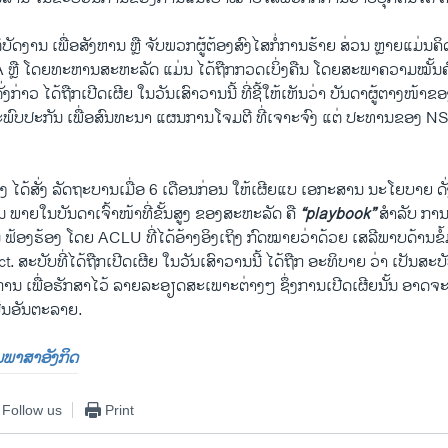
ງານ ເພື່ອສັງຫານ ຫຼື ຈັບພວກຜູ້ຕ້ອງສົງໄສກໍ່ການຮ້າຍ ສ່ວນ ຫຼາຍແມ່ນຄິ
A ຫຼື ໂດຍທະຫານສະຫະລັດ ແມ່ນ ໄດ້ຖືກກວດເບິ່ງຄືນ ໂດຍສະພາຄວາມໝັ້ນຄົ
ກ່າວ ໄດ້ຖືກເປີດເຜີຍ ໃນວັນເສົາວານນີ້ ທີ່ຊີ້ໃຫ້ເຫັນວ່າ ບັນດາຜູ້ຕາງໜ້
ົບປະກັນ ເພື່ອສົນທະນາ ແຜນການໂຈມຕີ ທີ່ເຈາະຈົງ ແຕ່ ປະທານຂອງ NSC
ດ້ສັ່ງ ລັດຖະບານເມື່ອ 6 ເດືອນກ່ອນ ໃຫ້ເຜີຍແບ ເອກະສານ ນະໂຍບາຍ ດັ່ງກ່
 ພາຍໃນບັນດາເຈົ້າໜ້າທີ່ຂັ້ນສູງ ຂອງສະຫະລັດ ຄື
“playbook”
ສຳລັບ ການ
ຟ້ອງຮ້ອງ ໂດຍ ACLU ທີ່ໄດ້ອ້າງອິງເຖິງ ກົດໝາຍວ່າດ້ວຍ ເສລີພາບດ້ານຂໍ້
t. ສະບັບທີ່ໄດ້ຖືກເປີດເຜີຍ ໃນວັນເສົາວານນີ້ ໄດ້ຖືກ ອະທິບາຍ ວ່າ ເປັນສະບ
ນ ເພື່ອຮັກສາໄວ້ ລາຍລະອຽດສະເພາະຕ່າງໆ ຊຶ່ງການເປີດເຜີຍນັ້ນ ອາດຈະ
ັນອັນຕະລາຍ.
ປັນພາສາອັງກິດ
Follow us
Print