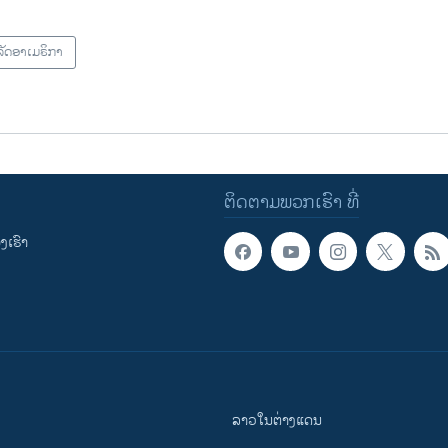
ັດອາເມຣິກາ
ຕິດຕາມພວກເຮົາ ທີ່
ເຮົາ
ລາວໃນຕ່າງແດນ