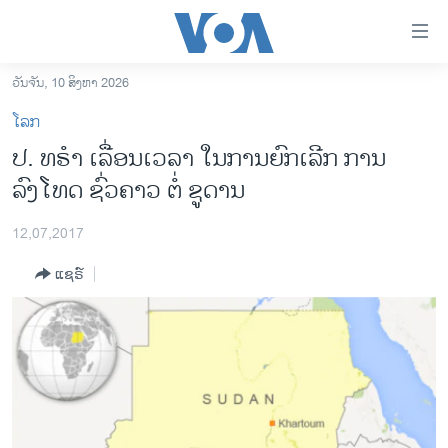
ລິ້ງ
ສຳຫລັບ
ເຂົ້າ
ວັນຈັນ, 10 ສິງຫາ 2026
ຫາ
ໂຮມເພຈ
ໂລກ
ຂ້າມ
ລາວ
ປ. ທຣຳ ເລື່ອນເວລາ ໃນການຍົກເລີກ ການ
ຂ້າມ
ອາເມຣິກາ
ລົງໂທດ ຊົ່ວຄາວ ຕໍ່ ຊູດານ
ຂ້າມ
ໄປ
ການເລືອກຕັ້ງ ປະທານາທີບໍດີ ສະຫະລັດ 2024
ຫາ
12,07,2017
ຂ່າວ​ຈີນ
ຊອກ
ແຊຣ໌
ຄົ້ນ
ໂລກ
ເອເຊຍ
ອິດສະຫຼະພາບດ້ານການຂ່າວ
ຊີວິດຊາວລາວ
ຊຸມຊົນຊາວລາວ