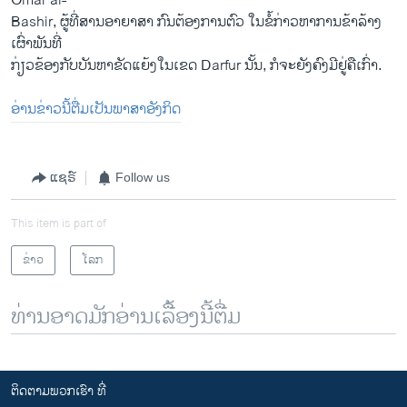
Omar al-
Bashir, ຜູ້ທີ່ສານອາຍາສາ ກົນຕ້ອງການຕົວ ໃນຂໍ້ກ່າວຫາການຂ້າລ້າງ
ເຜົ່າພັນທີ່
ກ່ຽວຂ້ອງກັບບັນຫາຂັດແຍ້ງໃນເຂດ Darfur ນັ້ນ, ກໍຈະຍັງຄົງມີຢູ່ຄືເກົ່າ.
ອ່ານຂ່າວນີ້ຕື່ມເປັນພາສາອັງກິດ
ແຊຣ໌
Follow us
This item is part of
ຂ່າວ
ໂລກ
ທ່ານອາດມັກອ່ານເລື້ອງນີ້ຕື່ມ
ຕິດຕາມພວກເຮົາ ທີ່