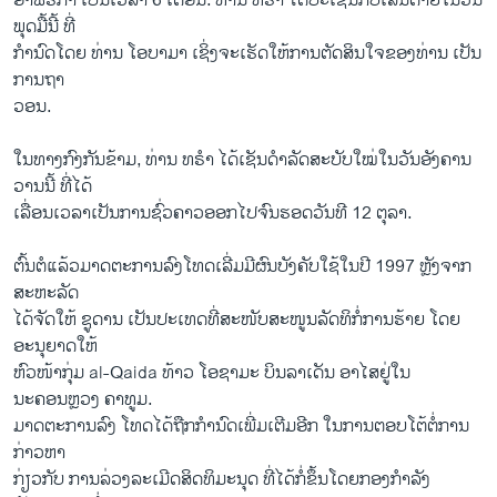
ອາຟຣິກາ ເປັນເວລາ 6 ເດືອນ. ທ່ານ ທຣຳ ໄດ້ປະເຊີນກັບເສັ້ນຕາຍໃນວັນ
ພຸດມື້ນີ້ ທີ່
ກຳນົດໂດຍ ທ່ານ ໂອບາມາ ເຊິ່ງຈະເຮັດໃຫ້ການຕັດສິນໃຈຂອງທ່ານ ເປັນ
ການຖາ
ວອນ.
ໃນທາງກົງກັນຂ້າມ, ທ່ານ ທຣຳ ໄດ້ເຊັນດຳລັດສະບັບໃໝ່ໃນວັນອັງຄານ
ວານນີ້ ທີ່​ໄດ້
ເລື່ອນເວລາເປັນການຊົ່ວຄາວອອກໄປຈົນຮອດວັນທີ 12 ຕຸລາ.
ຕົ້ນຕໍ​ແລ້ວມາດຕະການລົງໂທດ​ເລີ່ມມີ​ຜົນ​ບັງຄັບ​ໃຊ້ໃນປີ 1997 ຫຼັງຈາກ
ສະຫະລັດ
ໄດ້ຈັດໃຫ້ ຊູດານ ເປັນປະເທດທີ່ສະໜັບສະໜູນລັດທິກໍ່ການຮ້າຍ ໂດຍ
ອະນຸຍາດໃຫ້
ຫົວໜ້າກຸ່ມ al-Qaida ທ້າວ ໂອຊາມະ ບິນລາເດັນ ອາໄສຢູ່ໃນ
ນະຄອນຫຼວງ ຄາທູມ.
ມາດຕະການລົງ ໂທດໄດ້ຖືກກຳນົດເພີ່ມເຕີມອີກ ໃນການຕອບໂຕ້ຕໍ່ການ
ກ່າວຫາ
ກ່ຽວກັບ ການລ່ວງລະເມີດສິດທິມະນຸດ ທີ່ໄດ້ກໍ່ຂຶ້ນໂດຍກອງກຳລັງ