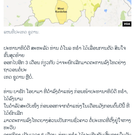
ວິທະຍາສາດ-ເທັກໂນໂລຈີ
ທຸລະກິດ
ພາສາອັງກິດ
ແຜນທີ່ປະເທດ ຊູດານ.
ວີດີໂອ
ປະທານາທິບໍດີ ສະຫະລັດ ທ່ານ ດໍໂນລ ທຣຳ ໄດ້ເລື່ອນການຕັດ ສິນໃຈ
ສຽງ
ຂັ້ນສຸດທ້າຍ
ລາຍການກະຈາຍສຽງ
ອອກໄປອີກ 3 ເດືອນ ກ່ຽວກັບ ວ່າຈະຍົກເລີກມາດຕະການລົງໂທດຢ່າງ
ຕິດຕາມພວກເຮົາ ທີ່
ຖາວອນຕໍ່ປະ
ລາຍງານ
ເທດ ຊູດານ ຫຼືບໍ່.
ທ່ານ ບາຣັກ ໂອບາມາ ທີ່ດຳລົງຕຳແໜ່ງ ກ່ອນໜ້າປະທານາທິບໍດີ ທຣຳ,
ພາສາຕ່າງໆ
ໄດ້ລົງນາມ
ໃນດຳລັດສະບັບໜຶ່ງ ກ່ອນອອກຈາກຕຳແໜ່ງໃນເດືອນມັງກອນຕົ້ນປີນີ້ ທີ່
ໄດ້ຍົກເລີກ
ມາດຕະການລົງໂທດບາງສ່ວນເປັນການຊົ່ວຄາວ ຕໍ່ໍ່ປະເທດທີ່ຕັ້ງຢູ່ໃຈກາງ
ທະວີບ