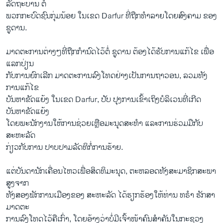
ລັດຖະບານ ຕໍ່
ພວກກະບົດຊົນກຸ່ມນ້ອຍ ໃນເຂດ Darfur ທີ່ຖືກທຳລາຍໂດຍສົງຄາມ ຂອງ
ຊູດານ.
ມາດຕະການຕ່າງໆທີ່ຖືກກຳນົດ​ໄວ້ຕໍ່ ຊູດານ ຕ້ອງໄດ້​ຮັບ​ການ​ແກ້​ໄຂ ເພື່ອ
ແລກປ່ຽນ
ກັບການຍົກເລີກ ມາດຕະການລົງໂທດຢ່າງເປັນການຖາວອນ, ລວມທັງ
ການແກ້ໄຂ
ບັນຫາຂັດແຍ້ງ ໃນເຂດ Darfur, ປັບ ປຸງການເຂົ້າເຖິງບໍລິເວນທີ່ເກີດ
ບັນຫາຂັດແຍ້ງ
ໂດຍພະນັກງານໃຫ້ການຊ່ວຍເຫຼືອມະນຸດສະທຳ ແລະການຮ່ວມມືກັບ
ສະຫະລັດ
ກ່ຽວກັບການ ປາບປາມລັດທິກໍ່ການຮ້າຍ.
ແຕ່ບັນດານັກເຄື່ອນໄຫວ​ເພື່ອສິດທິມະນຸດ, ຕະຫລອດ​ທັງ​ສະມາຊິກ​ສະພາ​
ສູງ​ຈາກ
ທັງສອງພັກການເມືອງຂອງ ສະຫະລັດ ໄດ້ຮຽກຮ້ອງໃຫ້ທ່ານ ທຣຳ ຮັກສາ
ມາດຕະ
ການລົງໂທດໄວ້ຄືເກົ່າ, ໂດຍອ້າງວ່າບໍ່ມີເຈົ້າໜ້າຄົນສຳຄັນໃນກະຊວງ