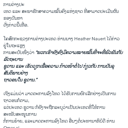
ການຕ່າງປະ
ເທດ ແລະ ສະພາຮັກສາຄວາມໝັ້ນຄົງແຫ່ງຊາດ ທີ່ສາມາດປະເມີນຜົນ
ຂອງບັນຫາ
ດັ່ງກ່າວນີ້ເທື່ອ.
ໂຄສົກກະຊວງການຕ່າງປະເທດ ທ່ານນາງ Heather Nauert ໄດ້ກ່າວ​
ຢູ່ໃນຖະແຫຼງ
ການສະບັບໜຶ່ງວ່າ
“ພວກເຮົາຍັງຄົງມີຄວາມໝາຍໝັ້ນທີ່ຈະທີ່ພົວພັນກັບ
ລັດຖະບານ
ຊູດານ ແລະ ເຮັດວຽກເພື່ອຄວາມ ກ້າວໜ້າຕໍ່ໄປ ກ່ຽວກັບ ການບັນລຸ
ສັນຕິພາບຢ່າງ
ຖາວອນໃນ ຊູດານ.”
​ເຖິງ​ແມ່ນວ່າ ມາດຕະການລົງໂທດ ​ໄດ້​ຮັບ​ການຍົກເລີກຢ່າງ​ເປັນ​ການ
ຖາວອນກໍຕາມ,
ແຕ່ປະເທດ ຊູດານ ກໍຍັງຈະຖືກລະບຸວ່າເປັນປະເທດທີ່ໃຫ້ການ
ສະໜັບສະໜູນການ
ກໍ່ການຮ້າຍ, ແລະມາດຕະການລົງໂທດ ອື່ນໆຕໍ່ປະທານາທິບໍດີ ທ່ານ