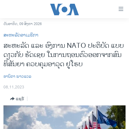
ລິ້ງ
ສຳຫລັບ
ເຂົ້າ
ວັນອາທິດ, 09 ສິງຫາ 2026
ຫາ
ໂຮມເພຈ
ສະຫະລັດອາເມຣິກາ
ຂ້າມ
ລາວ
ສະ​ຫະ​ລັດ ແລະ ອົງ​ການ NATO ປະ​ຕິ​ບັດ​ ​ແບບ​
ຂ້າມ
ອາເມຣິກາ
ດຽວ​ກັບ ຣັດ​ເຊຍ ໃນ​ການ​ຖອນ​ຕົວ​ອອກ​ຈາກ​ສົນ​
ຂ້າມ
ໄປ
ການເລືອກຕັ້ງ ປະທານາທີບໍດີ ສະຫະລັດ 2024
ທິ​ສັນ​ຍາ ຄວບ​ຄຸມອາ​ວຸດ ຢູ​ໂຣບ
ຫາ
ຂ່າວ​ຈີນ
ຊອກ
ອານິຕາ ພາວແວລ
ຄົ້ນ
ໂລກ
08,11,2023
ເອເຊຍ
ແຊຣ໌
ອິດສະຫຼະພາບດ້ານການຂ່າວ
ຊີວິດຊາວລາວ
ຊຸມຊົນຊາວລາວ