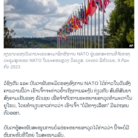
ວິທະຍາສາດ-ເທັກໂນໂລຈີ
ທຸລະກິດ
ພາສາອັງກິດ
ວີດີໂອ
ສຽງ
ທຸງ​ຊາດ​ຂອງ​ບັນ​ດາ​ປະ​ເທດ​ສະ​ມາ​ຊິກ​ອົງ​ການ NATO ຢູ່ນອກ​ສະ​ຖານ​ທີ່​ຈັດ​ກອງ​
ປະ​ຊຸມ​ສຸດຍອດ NATO ໃນ​ນະ​ຄອນຫຼວງ ວິ​ລ​ນຽ​ສ, ປະ​ເທດ ລິ​ທົວ​ເນຍ, 9 ກໍ​ລະ​
ລາຍການກະຈາຍສຽງ
ຕິດຕາມພວກເຮົາ ທີ່
ກົດ 2023.
ລາຍງານ
ວໍ​ຊິ​ງ​ຕັນ ແລະ ບັນ​ດາ​ພັນ​ທະ​ມິດ​ຂອງ​ອົງ​ການ NATO ໄດ້​ກ່າວ​ໃນ​ວັນ​ອັງ​
ຄານ​ວານນີ້​ວ່າ ​ເຂົາ​ເຈົ້າ​ຈະ​ກ່າວ​ຢ້ຳ​ເຖິງການ​ລະ​ງັບ ກ່ຽວ​ກັບ ສົນ​ທິ​ສັນ​ຍາ​
ພາສາຕ່າງໆ
ສົງ​ຄາມ​ເຢັນ​ຂອງ ຣັດ​ເຊຍ ເພື່ອ​ຈຳ​ກັດ​ການ​ຂະ​ຫຍາຍ​ອາ​ວຸດ​ທຳ​ມະ​ດາ​ໃນ
ຢູ​ໂຣບ, ໂດຍ​ທຳ​ນຽບ​ຂາວ​ກ່າວ​ວ່າ ເຂົາ​ເຈົ້າ “ບໍ່​ມີ​ທາງ​ເລືອກ” ມີແຕ່ຖອນ​
ຕົວອອກ​.
ບັນ​ດາ​ຜູ້​ສະ​ໜັບ​ສະ​ໜູນ​ກາ​ນບໍ່​ແຜ່​ຂະ​ຫຍາຍ​ອາ​ວຸດ​ໄດ້​ກ່າວ​ວ່າ ນີ້​ຈະ​ບໍ່​ມີ​
ຜົນ​ກະ​ທົບ​ທີ່​ໃຫຍ່ ​ໃນ​ສະ​ໜາມ​ລົບ.