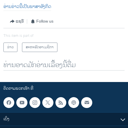
ອ່ານ​ຂ່າວນີ້​ເປັນ​ພາ​ສາ​ອັງ​ກິດ
ແຊຣ໌
Follow us
This item is part of
ຂ່າວ
ສະຫະລັດອາເມຣິກາ
ທ່ານອາດມັກອ່ານເລື້ອງນີ້ຕື່ມ
ຕິດຕາມພວກເຮົາ ທີ່
ເບິ່ງ