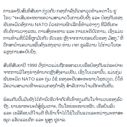
ການ​ລະ​ງັບ​ສົນ​ທິ​ສັນ​ຍາ ກ່ຽວ​ກັບ ກອງ​ກຳ​ລັງ​ຕິດ​ອາ​ວຸດ​ທຳ​ມະ​ດາ​ໃນ ຢູ​
ໂຣບ “ຈະ​ເສີມ​ຂະ​ຫຍາຍ​ຄວາມ​ສາ​ມາດ​ໃນ​ການ​ຍັບ​ຢັ້ງ ແລະ ປ້ອງ​ກັນ​ຂອງ​
ພັນ​ທະ​ມິດ​ອົງ​ການ NATO ດ້ວຍ​ການຍົກ​ເລີກຂໍ້​ຫ້າມ​ຕ່າງໆ ​ທີ່​ມີ​ຜົນ​ກະ​
ທົບ​ຕໍ່​ການ​ວາງ​ແຜນ, ການ​ສົ່ງ​ທະ​ຫານ ແລະ ການ​ປະ​ຕິ​ບັດ​ການ​, ​ເຊິ່ງ​ແມ່ນ
ການ​ຫ້າມ​ທີ່ບໍ່​ມີ​ຂໍ້​ຜູກ​ມັດ​ກັບ ຣັດ​ເຊຍ ຫຼັງ​ຈາກ​ການ​ຖອນ​ຕົວ​ຂອງ ມົ​ສ​ກູ,” ທີ່​
ປຶກ​ສາ​ດ້ານ​ຄວາມ​ໝັ້ນ​ຄົງ​ແຫ່ງ​ຊາດ ທ່ານ ເຈກ ຊຸ​ລ​ລີ​ວານ ໄດ້​ກ່າວ​ໃນ​ຖະ​
ແຫຼງ​ການ​ສະ​ບັບ​ນຶ່ງ.
ສົນ​ທິ​ສັນ​ຍາ​ປີ 1990 ດັ່ງ​ກ່າວ​ແມ່ນ​ຖືກ​ອອກ​ແບບ​ເພື່ອ​ປ້ອງ​ກັນ​ແຕ່​ລະ​ຝ່າຍ​
ຈາ​ກ​ການ​ມີ​ໂຄງ​ຮ່າງ​ອຳ​ນາດຫຼັງ​ສົງ​ຄາມ​ເຢັນ, ເຊິ່ງ​ໃນ​ເວ​ລາ​ນັ້ນ, ​ແມ່ນກຸ່​ມ​
ພັນ​ທະ​ມິດ NATO ແລະ ກຸ່ມ​ ວໍ​ຊໍ​ ຂອງອະ​ດີດ​ສະ​ຫະ​ພາບ​ໂຊ​ຫວຽດ, ບໍ່​ໃຫ້​
ມີ​ຄວາມ​ສາ​ມາດ​ທີ່​ຈະ​ລວມກອງ​ກຳ​ລັງ ​ສຳ​ລັບ​ການ​ໂຈມ​ຕີ​ກະ​ທັນ​ຫັນ.
ພ້ອມ​ກັນ​ນັ້ນ​ມັນ​ຍັງ​ໄດ້​ກຳ​ນົດ​ຂີດ​ຈຳ​ກັດ​ທີ່​ເທົ່າ​ທຽມ​ກັນໃນ​ຈຳ​ນວນ​ຂອງ​ລົດ​
ຖັງ, ຍານ​ພາ​ຫະ​ນະ​ຕໍ່​ສູ້​ຫຸ້ມ​ເກາະ, ປືນ​ໃຫຍ່ຂະ​ໜາດ​ໜັກ, ເຮືອ​ບິນ​ລົບ
ແລະ ເຮ​ລິ​ຄັອບ​ເຕີ​ໂຈມ​ຕີ ທີ່​ເຂົາ​ເຈົ້າ​ໄດ້​ໃຊ້​ໃນ​ດິນ​ແດນ​ລະ​ຫວ່າງ​ມະ​ຫາ​ສະ​
ໝຸດ ແອັດ​ແລນ​ຕິກ ແລະ ພູ​ສູງ ຢູ​ຣາ​ລ.