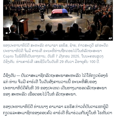
ວິທະຍາສາດ-ເທັກໂນໂລຈີ
ທຸລະກິດ
ພາສາອັງກິດ
ວີດີໂອ
ສຽງ
ຮອງປະທານາທິບໍດີ ສະຫະລັດ ຄາມາລາ ແຮຣິສ, ຊ້າຍ, ກ່າວສະດຸດີ ແກ່ອະດີດ
ປະທານາທິບໍດີ ຈິມມີ ຄາຣເຕີ ຂະນະທີ່ທ່ານຖືກດອຍໄວ້ໃນຫໍລັດຖະສະພາ
ລາຍການກະຈາຍສຽງ
ຕິດຕາມພວກເຮົາ ທີ່
Capito ໃນພິທີທີ່ເປັນທາງການ, ວັນທີ 7 ມັງກອນ 2025, ໃນນະຄອນຫຼວງ
ລາຍງານ
ວໍຊິງຕັນ. ທ່ານຄາຣ໌ເຕີ ເສຍຊີວິດໃນວັນທີ 29 ທັນວາ ມີອາຍຸຄົບ 100 ປີ.
ວໍໍຊິງຕັນ —
ບັນດາສະມາຊິກລັດຖະສະພາສະຫະລັດ ໄດ້ໃຫ້ກຽດຍ້ອງຍໍ
ພາສາຕ່າງໆ
ແກ່ ທ່ານ ຈິມມີ ຄາຣ໌ເຕີ ໃນວັນອັງຄານວານນີ້ ຂະນະທີ່ສົບຂອງ
ປະທານາທິບໍດີຄົນທີ 39 ຂອງປະເທດ ເດີນທາງມາຮອດລັດຖະສະພາ
ຂອງ ສະຫະລັດ ເພື່ອດອຍໄວ້ໃນຫໍ ລັດຖະສະພາ.
ຮອງປະທານາທິບໍດີ ທ່ານນາງ ຄາມາລາ ແຮຣິສ ກ່າວຕໍ່ບັນດາແຂກຜູ້ມີ
ກຽດແລະສະມາຊິກຂອງຄອບຄົວ ຄາຣ໌ເຕີ ທີ່ມາຮ່ວມກັນຢູ່ໃນຫໍ ໂຣທັນດາ