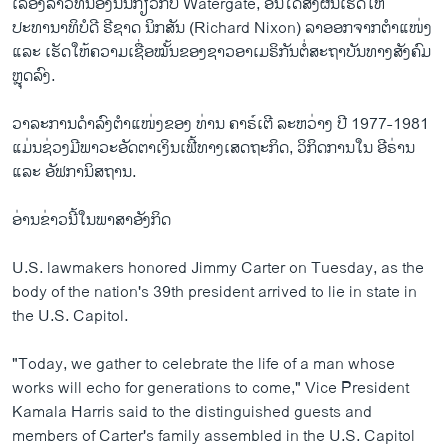
ເລື້ອງລາວທີ່ນອງນັນກ່ຽວກັບ Watergate, ອັນໄດ້ສົ່ງຜົນເຮັດໃຫ້
ປະທານາທິບໍດີ ຣີຊາດ ນິກສັນ (Richard Nixon) ລາອອກຈາກຕຳແໜ່ງ
ແລະ ເຮັດໃຫ້ຄວາມເຊື່ອໝັ້ນຂອງຊາວອາເມຣິກັນຕໍ່ສະຖາບັນທາງສັງຄົມ
ຫຼຸດລົງ.
ວາລະການດໍາລົງຕໍາແໜ່ງຂອງ ທ່ານ ຄາຣ໌ເຕີ ລະຫວ່າງ ປີ 1977-1981
ແມ່ນຊ່ວງມີພາວະອັດຕາເງິນເຟີ້ທາງເສດຖະກິດ, ວິກິດການໃນ ອີຣ່ານ
ແລະ ອັຟການິສຖານ.
ອ່ານຂ່າວນີ້ໃນພາສາອັງກິດ
U.S. lawmakers honored Jimmy Carter on Tuesday, as the
body of the nation's 39th president arrived to lie in state in
the U.S. Capitol.
"Today, we gather to celebrate the life of a man whose
works will echo for generations to come," Vice President
Kamala Harris said to the distinguished guests and
members of Carter's family assembled in the U.S. Capitol