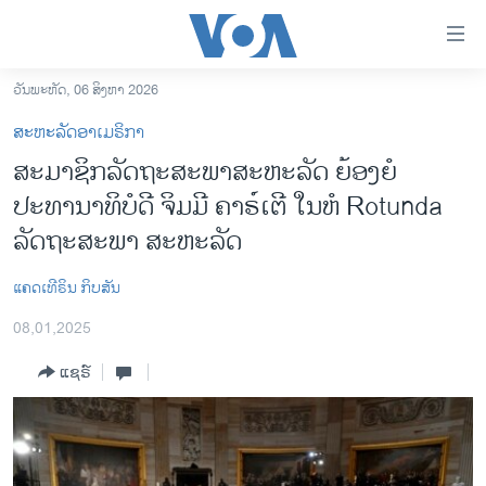
ລິ້ງ
ສຳຫລັບ
ເຂົ້າ
ວັນພະຫັດ, 06 ສິງຫາ 2026
ຫາ
ໂຮມເພຈ
ສະຫະລັດອາເມຣິກາ
ຂ້າມ
ລາວ
ສະມາຊິກລັດຖະສະພາສະຫະລັດ ຍ້ອງຍໍ
ຂ້າມ
ອາເມຣິກາ
ປະທານາທິບໍດີ ຈິມມີ ຄາຣ໌ເຕີ ໃນຫໍ Rotunda
ຂ້າມ
ໄປ
ການເລືອກຕັ້ງ ປະທານາທີບໍດີ ສະຫະລັດ 2024
ລັດຖະສະພາ ສະຫະລັດ
ຫາ
ຂ່າວ​ຈີນ
ຊອກ
ແຄດເທີຣິນ ກິບສັນ
ຄົ້ນ
ໂລກ
08,01,2025
ເອເຊຍ
ແຊຣ໌
ອິດສະຫຼະພາບດ້ານການຂ່າວ
ຊີວິດຊາວລາວ
ຊຸມຊົນຊາວລາວ