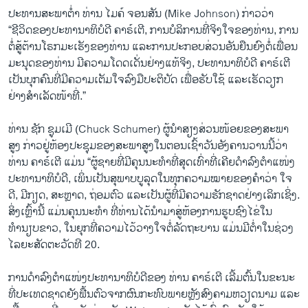
ປະທານສະພາຕໍ່າ ທ່ານ ໄມຄ໌ ຈອນສັນ (Mike Johnson) ກ່າວວ່າ
“ຊີວິດຂອງປະທານາທິບໍດີ ຄາຣ໌ເຕີ, ການບໍລິການທີ່ຈິງໃຈຂອງທ່ານ, ການ
ຕໍ່ສູ້ຕ້ານໂຣກມະເຮັງຂອງທ່ານ ແລະການປະກອບສ່ວນອັນຍືນຍົງຕໍ່ເພື່ອນ
ມະນຸດຂອງທ່ານ ມີຄວາມໂດດເດັ່ນຢ່າງແທ້ຈິງ, ປະທານາທິບໍດີ ຄາຣ໌ເຕີ
ເປັນບຸກຄົນທີ່ມີຄວາມເຕັມໃຈລົງມືປະຕິບັດ ເພື່ອຮັບໃຊ້ ແລະເຮັດວຽກ
ຢ່າງສໍາເລັດໜ້າທີ່.”
ທ່ານ ຊັກ ຊູມເມີ (Chuck Schumer) ຜູ້ນຳ​ສຽງ​ສ່ວນ​ໜ້ອຍ​ຂອງ​ສະພາ​
ສູງ ກ່າວ​ຢູ່ຫ້ອງປະຊຸມ​ຂອງ​ສະພາ​ສູງ​ໃນຕອນເຊົ້າ​ວັນ​ອັງຄານ​ວານ​ນີ້​ວ່າ
ທ່ານ ຄາຣ໌ເຕີ ​ແມ່ນ “ຜູ້​ຊາຍ​ທີ່​ມີຄຸນນະທໍາ​ທີ່​ສຸດ​ເທົ່າ​ທີ່​ເຄີຍ​ດຳລົງ​ຕຳ​ແໜ່​ງ
ປະທານາທິບໍດີ, ເພິ່ນເປັນສຸພາບບູລຸດໃນທຸກຄວາມໝາຍຂອງຄໍາວ່າ ໃຈ
ດີ, ມີກຽດ, ສະຫຼາດ, ຖ່ອມຕົວ ແລະເປັນຜູ້ທີ່ມີຄວາມຮັກຊາດຢ່າງເລິກເຊິ່ງ.
ສິ່ງເຫຼົ້ານີ້ ແມ່ນຄຸນນະທໍາ ທີ່ທ່ານໄດ້ນໍາມາສູ່ຫ້ອງການຮູບຊົງໄຂ່ໃນ
ທໍານຽບຂາວ, ໃນຍຸກທີ່ຄວາມໄວ້ວາງໃຈຕໍ່ລັດຖະບານ ແມ່ນມີຕໍ່າໃນຊ່ວງ
ໄລຍະສັດຕະວັດທີ 20.
ການດຳລົງຕຳແໜ່ງປະທານາທິບໍດີຂອງ ທ່ານ ຄາຣ໌ເຕີ ເລີ້ມຕົ້ນໃນຂະນະ
ທີ່ປະເທດຊາດຍັງຟື້ນຕົວຈາກຜົນກະທົບພາຍຫຼັງສົງຄາມຫວຽດນາມ ແລະ