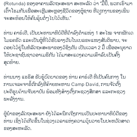
(Rotunda) ຂອງອາຄານລັດຖະສະພາ ສະຫະລັດ ວ່າ “ມື້ນີ້, ພວກເຮົາມາ
ເຕົ້າໂຮມກັນເພື່ອສະເຫຼີມສະຫຼອງຊີວິດຂອງຜູ້ຊາຍ ທີ່ວຽກງານຂອງເພິ່ນ
ຈະສະທ້ອນໃຫ້ຄົນລຸ້ນຕໍ່ໆໄປໄດ້ເຫັນ.”
ທ່ານ ຄາຣ໌ເຕີ, ເປັນປະທານາທິບໍດີທີ່ດໍາລົງຕໍາແໜ່ງ 1 ສະໄໝ ຈາກພັກເດ
ໂມແຄຣັດ ແລະເປັນຜູ້ທີ່ໄດ້ຮັບລາງວັນໂນເບລຂະແໜງສັນຕິພາບ, ຈະ
ດອຍໄວ້ຢູ່ໃນຫໍລັດຖະສະພາຂອງວໍຊິງຕັນ ເປັນເວລາ 2 ມື້ ເພື່ອອະນຸຍາດ
ໃຫ້ປະຊາຊົນຊາວອາເມຣິກັນ ໄດ້ມາສະແດງຄວາມເຄົາລົບເປັນຄັ້ງ
ສຸດທ້າຍ.
ທ່ານນາງ ແຮຣິສ ຮັບຮູ້ບົດບາດຂອງ ທ່ານ ຄາຣ໌ເຕີ ທີ່ເປັນຄົນກາງ ໃນ
ການເຈລະຈາຂໍ້ຕົກລົງທີ່ຄ້າຍທະຫານ Camp David, ການຈັດຕັ້ງ
ປະຕິຮູບດ້ານຈັນຍາບັນ ພ້ອມທັງສ້າງຕັ້ງກະຊວງສຶກສາ ແລະກະຊວງ
ພະລັງງານ.
​ຜູ້ນຳ​ຂອງ​ລັດຖະສະພາ​ ຍັງ​ໄດ້​ລະນຶກ​ເຖິງ​ການ​ເປັນ​ປະທານາທິບໍດີ​ຂອງ​
ທ່ານ ເຊິ່ງ​ໄດ້​ເກີດ​ຂຶ້ນ​ໃນຊ່ວງ​ເວລາ​ແຫ່ງຄວາມ​ວຸ້ນວາຍ​ໃນ​ປະຫວັດສາດ​
ຂອງ​ສະຫະລັດ.