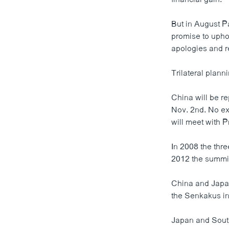
But in August P
promise to upho
apologies and 
Trilateral plann
China will be r
Nov. 2nd. No ex
will meet with P
In 2008 the thr
2012 the summit
China and Japan
the Senkakus in
Japan and South