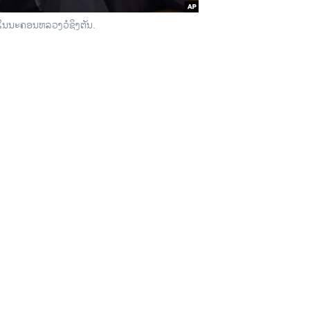
 ໃນນະຄອນຫລວງວໍຊິງຕັນ.