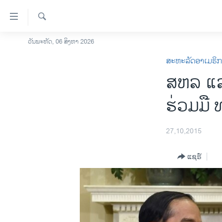
ລິ້ງ
ສຳຫລັບ
ເຂົ້າ
ຄົ້ນຫາ
ວັນພະຫັດ, 06 ສິງຫາ 2026
ໂຮມເພຈ
ຫາ
ສະຫະລັດອາເມຣິ
ລາວ
ຂ້າມ
ສຫລ ແລ
ຂ້າມ
ອາເມຣິກາ
ຂ້າມ
ການເລືອກຕັ້ງ ປະທານາທີບໍດີ ສະຫະລັດ
ຮ່ວມມື 
ໄປ
2024
ຫາ
ຂ່າວ​ຈີນ
ຊອກ
27,10,2015
ຄົ້ນ
ໂລກ
ແຊຣ໌
ເອເຊຍ
ອິດສະຫຼະພາບດ້ານການຂ່າວ
ຊີວິດຊາວລາວ
ຊຸມຊົນຊາວລາວ