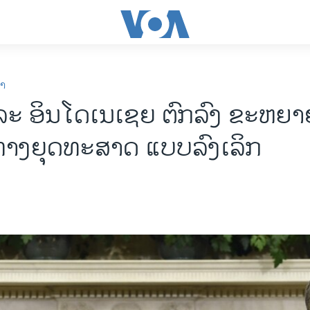
ກາ
ະ ອິນໂດເນເຊຍ ​ຕົກລົງ​ ຂະຫຍ
ທາງຍຸດທະສາດ ​ແບບ​ລົງ​ເລິກ