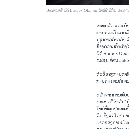
ປະທານາທິບໍດີ Barack Obama ສຳພັດມືກັບ ປະທານ
ສະຫະລັດ ​ແລະ ອິນ​ໂ
ການ​ຮວມມື ​ແບບ​ລົ
ນຽບຂາວກ່າ​ວວ່າ ​
ສ້າງ​ຄວາມ​ກໍ້າ​ເກິ່
ບໍດີ Barack Obam
​ເນ​ເຊຍ ທ່ານ Joko 
ຫົວ​ຂໍ້​ຂອງ​ການ​ຫ
ການຄ້າ ການ​ກໍ່​ການ
ຫລັງ​ຈາກ​ການ​ພົບ​
​ທະສາດ​ທີ່​ສຳຄັນ” ຢູ
​ໃຫຍ່​ທີ່​ສຸດ​ປະ​ເ
ລິ​ມ ຊຶ່ງ​ແຕ່​ໃດໆ​
ບາດ​ຂອງການ​ເປັນ​ຜ