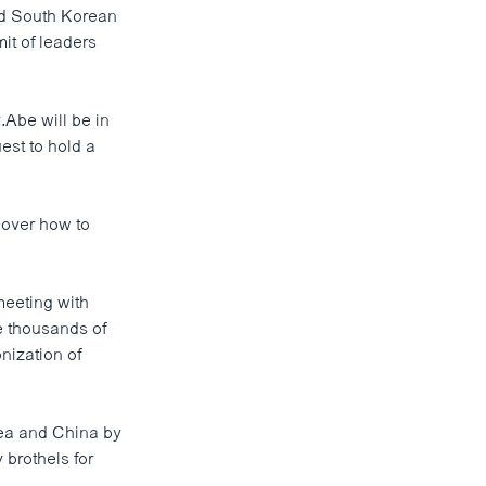
and South Korean
it of leaders
Abe will be in
est to hold a
width
px
 over how to
meeting with
e thousands of
nization of
rea and China by
 brothels for