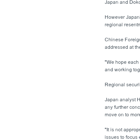
Japan and Dokd
However Japan's
regional resent
Chinese Foreign
addressed at th
"We hope each si
and working toge
Regional securi
Japan analyst H
any further conc
move on to mor
"It is not appro
issues to focus