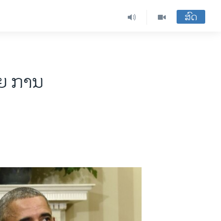
ສົດ
າຍ ການ