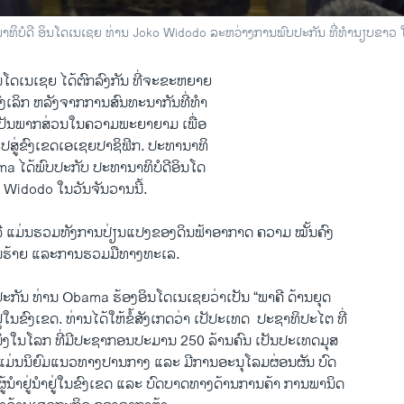
າທິບໍດີ ອິນໂດເນເຊຍ ທ່ານ Joko Widodo ລະຫວ່າງການພົບປະກັນ ທີ່ທໍານຽບຂາວ
ດ​ເນ​ເຊຍ ​ໄດ້​ຕົກລົງ​ກັນ ​ທີ່​ຈະ​ຂະຫຍາຍ​
ງ​ເລິກ ຫລັງ​ຈາກ​ການ​ສົນທະນາ​ກັນທີ່ທຳ
ເປັນ​ພາກ​ສ່ວນໃນຄວາມພະຍາຍາ​ມ ​ເພື່ອ​
ງ​ໄປ​ສູ່​ຂົງເຂດເອ​ເຊຍປາຊິ​ຟິກ. ປະທານາທິ
a ​ໄດ້ພົບ​ປະ​ກັບ ປະທານາທິບໍດີອິນໂດ
Widodo ​ໃນ​ວັນ​ຈັນ​ວານ​ນີ້.
າ​ລື ​ແມ່ນ​ຮວມທັງການ​ປ່ຽນແປງຂອງ​ດິນ​ຟ້າ​ອາກາດ ຄວາມ ໝັ້ນຄົງ
​ຮ້າຍ ​ແລະ​ການ​ຮວມມື​ທາງ​ທະ​ເລ​.
ປະກັນ ທ່ານ Obama ຮ້ອງ​ອິນ​ໂດ​ເນ​ເຊຍວ່າ​ເປັນ “​ພາຄີ ​ດ້ານຍຸດ
່​ໃນ​ຂົງ​ເຂດ. ທ່ານ​ໄດ້​ໃຫ້​ຂໍ້​ສັງ​ເກດ​ວ່າ ​ເປັປະ​ເທດ​ ​ ປະຊາທິປະ​ໄຕ ທີ່
ທດ​ນຶ່ງໃນ​ໂລກ​ ທີ່​ມີ​ປະຊາກອນ​ປະມານ 250 ລ້ານຄົນ ​ເປັນ​ປະ​ເທດ​ມຸສ
ມາ​ແມ່ນ​ນິຍົມ​ແນວທາງປານ​ກາງ ແລະ ​ມີ​ການ​ອະນຸ​ໂລມ​ຜ່ອນຜັນ ບົດ
ູ້ນຳ​ຢູ່ນຳຢູ່​ໃນ​ຂົງ​ເຂດ ​ແລະ ບົດບາດ​ທາງ​ດ້ານການຄ້າ ການ​ພານິດ