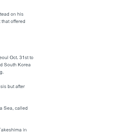
tead on his
that offered
oul Oct. 31st to
nd South Korea
g.
is but after
a Sea, called
 Takeshima in