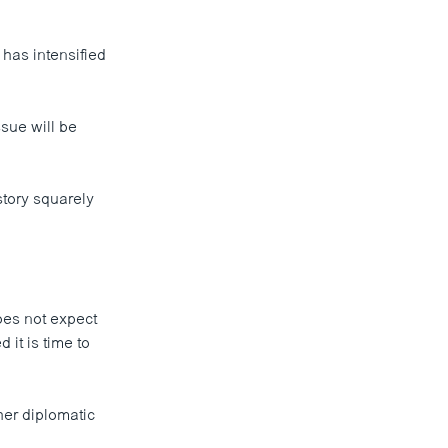
has intensified
sue will be
story squarely
oes not expect
it is time to
ther diplomatic