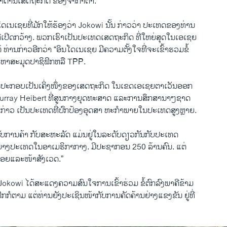
​ດ້ານເສດຖະກິດ ຂອງ​ຈາ​ກາ​ຕ້າ.
​ເນ​ເຊຍທີ່​ມັກ​ໃຫ້​ຮ້ອງວ່າ Jokowi ນັ້ນ ກ່າວ​ວ່າ ປະ​ເທດ​ຂອງທ່າ​ນ
ີ່​ເປີດ​ກວ້າງ. ພວກ​ເຮົາ​ເປັນ​ປະ​ເທດ​ເສດຖະກິດ ທີ່ໃຫຍ່​ສຸດ​ໃນ​ເອ​ເຊຍ
US, Indonesia Agree to Deepen ‘Key Strategic Partnership’
ທ່ານ​ກ່າ​ວອີກ​ວ່າ “ອິນ​ໂດ​ເນ​ເຊຍ ມີ​ຄວາມ​ຕັ້ງ​ໃຈ​ທີ່​ຈະ​ເຂົ້າຮວມຂໍ້
EMBE
ມະຫາ​ສະມຸດ​ປາຊິ​ຟິກຫລື TPP.
າ ວີໂອເອລາວ
​ປະກອບ​ເປັນ​ເຄິ່ງໜຶ່ງ​ຂອງ​ເສດຖະກິດ ​ໃນ​ເຂດ​ເອ​ເຊຍ​ຕາ​ເວັນ​ອອກ
Murray Heibert ທີ່​ສູນ​ກາງ​ຍຸດ​ທະ​ສາດ ​ແລະ​ການ​ສຶກສານາ​ໆ​ຊາດ
່ງກ່າວ ​ເປັນປະ​ເທ​ດທີ່​ປົກປ້ອງ​ອຸດສາ ຫະກຳ​ພາຍ​ໃນ​ປະ​ເທດ​ສູງ​ຫຼາຍ.
ດັບການ​ຄ້າ ​ກັບສະຫະລັດ ​ແມ່ນຢູ່​ໃນ​ລະດັບດຽວ​ກັນ​ກັບປະ​ເທດ
ງ​ປະ​ເທດ​ໃນອາ​ເມ​ຮິ​ກາ​ກາງ. ມີປະຊາກອນ​ 250 ລ້ານ​ຄົນ. ​ແຕ່
່ນ້ອຍ​ແລະ​ໜ້າ​ສັງ​ເວດ.”
Jokowi ​ໄດ້​ສະ​ແດງ​ຄວາມ​ສົນ​ໃຈ​ການ​ເຂົ້າ​ຮ່ວມ ຂໍ້ຕົກລົງ​ພາ​ຄີ​ຂ້າມ
ກກໍ​ຕາມ ​ແຕ່ທ່ານ​ຍັງ​ປະ​ເຊິ​ນໜ້າ​ກັບການ​ຄັດຄ້ານ​ຢ່າງ​ແຂ​ງຂັນ​ ຢູ່​ທີ່