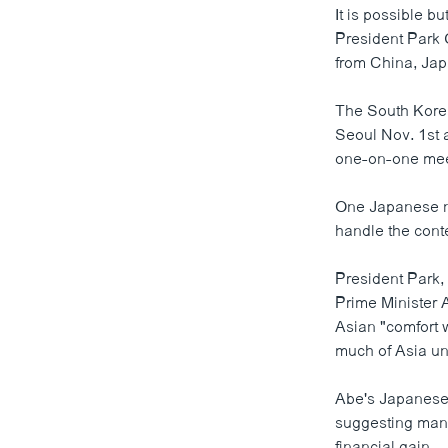
It is possible 
President Park 
from China, Jap
The South Korea
Seoul Nov. 1st a
one-on-one meet
One Japanese ne
handle the cont
President Park, 
Prime Minister 
Asian "comfort w
much of Asia unt
Abe's Japanese 
suggesting many 
financial gain.