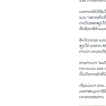
​ແລະ ການພັດ​ທະນາ
ປະທານາທິບໍດີອິນ​ໂດ
​ແມ່ນ​ “​ເສດຖະກິດທ
​ຕາ​ເວັນ​ອອກສຽງ​ໃຕ້ 
ຕົກລົງ​ພາ​ຄີ​ຂ້າມ​
by
ສຽງອາເມຣິກ
ອິນ​ໂດ​ເນ​ເຊຍ ແມ່ນ
ສຽງ​ໃຕ້ ​ແຕ່​ທ່ານ 
ກ່າວ​ວ່າ ປະ​ເທດ​ດັ
ທ່ານ​ກ່າວ​ວ່າ “ລະ
Honduras ​ແລະ ​ບາ
ນັ້ນ​ເປັນ​ການ​ຄ້າ​ທີ
​ເຖິງ​ແມ່ນວ່າ ທ່ານ 
​ມະຫາ​ສະມຸດ​ປາຊິ​ຟິ
​ປະ​ເທດ​ຂອງທ່ານ.