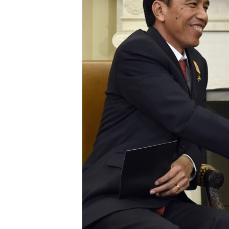
ວິທະຍາສາດ-ເທັກໂນໂລຈີ
ທຸລະກິດ
ພາສາອັງກິດ
ວີດີໂອ
ສຽງ
ລາຍການກະຈາຍສຽງ
ລາຍງານ