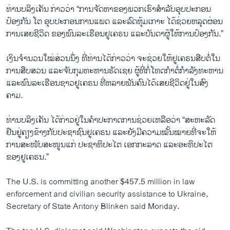
ທ່າ​ນບ​ລິງ​ເ​ຄັນ ກ່າວ​ວ່າ “ການ​ຈັດ​ຫາ​ຂອງ​ພວກ​ເຮົາ​ສຳ​ລັບ​ອຸບ​ປະ​ກອນ​
ປ້ອງ​ກັນ​ ໂຕ ອຸບ​ປະ​ກອນການ​ແພດ ແລະ​ລົດ​ຫຸ້​ມ​ເກາະ​ ໄດ້​ຊ່​ວຍ​ຫລຸດ​ຜ່ອນ​
ການ​ເສຍ​ຊີ​ວິດ ​ຂອງພົນ​ລະ​ເຮືອນ​ຢູ​ເຄ​ຣນ ແລະ​ບັນ​ດາ​ຜູ້ໃຫ້​ການປ້ອງ​ກັນ.”
ເງິນ​ຈຳ​ນວນ​ໃໝ່​ສ່ວນ​ນຶ່ງ ທີ່​ທ່ານ​ໄດ້​ກ່າວ​ວ່າ ຈະ​ຊ່ວຍ​ໃຫ້​ຢູ​ເຄ​ຣນ​ສືບ​ຕໍ່​ໃນ​
ການ​ສືບ​ສວນ ແລະ​ຈັບ​ກຸມ​ທະ​ຫານ​ຣັດ​ເຊຍ ​ຜູ້​ທີ່​ກໍ່​ໂທດ​ກຳ​ຕໍ່​ກຳ​ລັງທະ​ຫານ
​ແລະ​ພົນ​ລະ​ເຮືອນຊາວຢູ​ເຄ​ຣ​ນ ທີ່​ຫລາຍ​ພັນ​ຄົນ​ໄດ້​ເສຍ​ຊີ​ວິດ​ຢູ່​ໃນ​ສົງ​
ຄາມ.
ທ່ານບ​ລິງເຄັນ ໄດ້​ກ່າວ​ຢູ່​ໃນ​ຄຳ​ປະ​ກາດ​ການ​ຊ່ວຍ​ເຫລືອ​ວ່າ “ສະ​ຫະ​ລັດ​
ຢືນ​ຢູ່​ຄຽງ​ຂ້າງ​ກັບ​ປະ​ຊາ​ຊົນ​ຢູ​ເຄ​ຣນ ແລະ​ຍັງມີ​ຄວາມໝັ້ນ​ໝາຍທີ່​ຈະ​ໃຫ້
ການ​ສະ​ໜັບ​ສະ​ໜູນ​ແກ່ ປະ​ຊາ​ທິ​ປະ​ໄຕ ເອກ​ກະ​ລາດ ແລະ​ອະ​ທິ​ປະ​ໄຕ​
ຂອງ​ຢູ​ເຄ​ຣນ​.”
The U.S. is committing another $457.5 million in law
enforcement and civilian security assistance to Ukraine,
Secretary of State Antony Blinken said Monday.