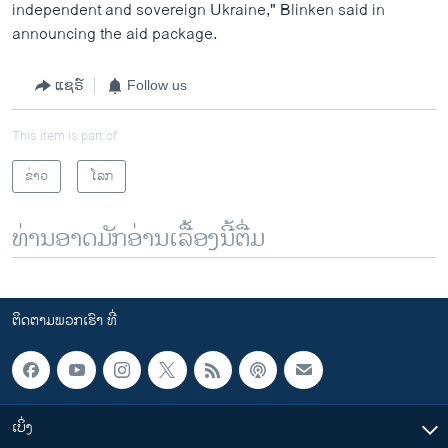
independent and sovereign Ukraine," Blinken said in
announcing the aid package.
ແຊຣ໌
Follow us
This item is part of
ຂ່າວ
ໂລກ
ທ່ານອາດມັກອ່ານເລື້ອງນີ້ຕື່ມ
ຕິດຕາມພວກເຮົາ ທີ່
ເບິ່ງ