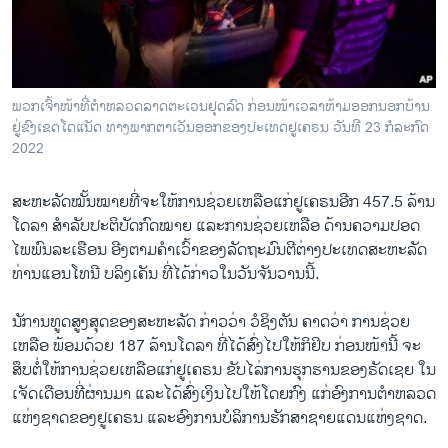
ວິທະຍາສາດ-ເທັກໂນໂລຈີ
ທຸລະກິດ
ພາສາອັງກິດ
ພວກ​ເຈົ້າ​ໜ້າ​ທ​ີ່​ຕຳ​ຫລວດລາດ​ຕະ​ເວນ​ຢຸດ​ລົດ ກ່ອນ​ໜ້າ​ເວ​ລາ​ຫ້າມ​ອອກນອກ​ບ້ານ
ວີດີໂອ
ຢູ່​ຂົ​ງເຂດ​ໂດ​ແນັດ ທາງ​ພາກ​ຕາ​ເວັນ​ອອກຂອງປະ​ເທດ​ຢູ​ເຄ​ຣນ ວັນ​ທີ 23 ກໍ​ລະ​ກົດ
2022
ສຽງ
ສະ​ຫະ​ລັດໝັ້ນ​ໝາຍ​ທີ່​ຈະ​ໃຫ້​ການ​ຊ່ວຍ​ເຫລືອແກ່​ຢູ​ເຄ​ຣນ​ອີກ 457.5 ລ້ານ​
ລາຍການກະຈາຍສຽງ
ຕິດຕາມພວກເຮົາ ທີ່
ໂດ​ລາ ສຳ​ລັບປະ​ຕິ​ບັດ​ກົດ​ໝາຍ ແລະ​ການ​ຊ່ວຍ​ເຫລືອ ດ້ານຄວາມ​ປອດ​
ລາຍງານ
ໄພພົນລະ​ເຮືອນ ອີງ​ຕາມ​ຄຳ​ເວົ້າ​ຂອງ​ລັດ​ຖະ​ມົນ​ຕີ​ຕ່າງ​ປະ​ເທດ​ສະ​ຫະ​ລັດ
ທ່ານ​ແອນ​ໂທ​ນີ ບ​ລິງເຄັນ ​ທີ່ໄດ້​ກ່າວ​ໃນ​ວັນ​ຈັນ​ວານ​ນີ້.
ພາສາຕ່າງໆ
ນັການ​ທູດ​ສູງ​ສຸດ​ຂອງ​ສະ​ຫະ​ລັດ ກ່າວ​ວ່າ ວໍ​ຊິງ​ຕັນ ຄາດ​ວ່າ ​ການ​ຊ່ວຍ​
ເຫລືອ ພ້ອມ​ດ້ວຍ 187 ລ້ານ​ໂດ​ລາ ທີ່​ໄດ້​ສົ່ງ​ໄປໃຫ້​ກິ​ຢິ​ບ​ ກ່ອນ​ໜ້ານີ້ ຈະ​
ສຶບ​ຕໍ່​ໃຫ້​ການ​ຊ່ວຍ​ເຫລືອ​ແກ່​ຢູ​ເຄ​ຣນ ຂັບ​ໄລ່​ການ​ຮຸກ​ຮານ​ຂອງຣັດ​ເຊຍ ໃນ​
ເຈັດ​ເດືອນ​ທີ່​ຜ່ານ​ມາ ແລະ​ໄດ້​ສົ່ງ​ເງິນ​ໄປ​ໃຫ້​ໂດຍ​ກົງ ​ແກ່​ອົງ​ການຕຳ​ຫລວດ​
ແຫ່ງ​ຊາດ​ຂອງ​ຢູ​ເຄ​ຣນ ແລະອົງການ​ບໍ​ລິ​ການ​ຮັກ​ສາ​ຊາ​ຍ​ແດນ​ແຫ່ງ​ຊາດ.