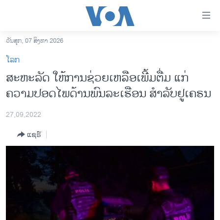
ລິ້ງ
ສຳຫລັບ
ເຂົ້າ
ວັນສຸກ, 07 ສິງຫາ 2026
ຫາ
ໂຮມເພຈ
ໂລກ
ຂ້າມ
ລາວ
ສະ​ຫະ​ລັດ ໃຫ້​ການ​ຊ່ວ​ຍ​ເຫລືອ​ເພີ້ມ​ຕື່ມ ແກ່
ຂ້າມ
ອາເມຣິກາ
ຄວາມ​ປອດ​ໄພດ້ານ​ພົນ​ລະ​ເຮືອນ ​​ສຳ​ລັບຢູ​ເຄ​ຣນ
ຂ້າມ
ໄປ
ການເລືອກຕັ້ງ ປະທານາທີບໍດີ ສະຫະລັດ 2024
ຫາ
27,09,2022
ຂ່າວ​ຈີນ
ຊອກ
ແຊຣ໌
ຄົ້ນ
ໂລກ
ເອເຊຍ
ອິດສະຫຼະພາບດ້ານການຂ່າວ
ຊີວິດຊາວລາວ
ຊຸມຊົນຊາວລາວ