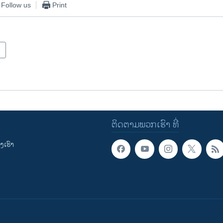
Follow us
Print
ຕິດຕາມພວກເຮົາ ທີ່
ເຮົາ