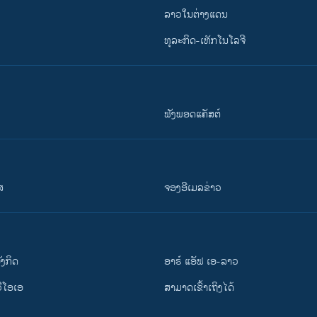
ລາວໃນຕ່າງແດນ
ທຸລະກິດ-ເທັກໂນໂລຈີ
ຟັງພອດແຄັສຕ໌
ສ
ຈອງອີເມລຂ່າວ
ັງ​ກິດ
ອາຣ໌ ແອັຟ ເອ-ລາວ
ວີ​ໂອ​ເອ
ສາມາດເຂົ້າເຖິງໄດ້