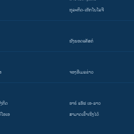
ທຸລະກິດ-ເທັກໂນໂລຈີ
ຟັງພອດແຄັສຕ໌
ສ
ຈອງອີເມລຂ່າວ
ັງ​ກິດ
ອາຣ໌ ແອັຟ ເອ-ລາວ
ວີ​ໂອ​ເອ
ສາມາດເຂົ້າເຖິງໄດ້