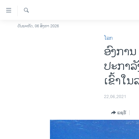
ລິ້ງ
ສຳຫລັບ
ເຂົ້າ
ຄົ້ນຫາ
ວັນພະຫັດ, 06 ສິງຫາ 2026
ໂຮມເພຈ
ຫາ
ໂລກ
ລາວ
ຂ້າມ
ອົງການ
ຂ້າມ
ອາເມຣິກາ
ຂ້າມ
ການເລືອກຕັ້ງ ປະທານາທີບໍດີ ສະຫະລັດ
ປະກາລັ
ໄປ
2024
ຫາ
ເຂົ້າໃນ
ຂ່າວ​ຈີນ
ຊອກ
ຄົ້ນ
ໂລກ
22,06,2021
ເອເຊຍ
ອິດສະຫຼະພາບດ້ານການຂ່າວ
ແຊຣ໌
ຊີວິດຊາວລາວ
ຊຸມຊົນຊາວລາວ