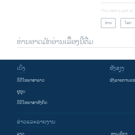
This item is part of
ຂ່າວ
ໂລກ
ທ່ານອາດມັກອ່ານເລື້ອງນີ້ຕື່ມ
ເບິ່ງ
ຟັງສຽງ
ວີດີໂອພາສາລາວ
ຟັງລາຍການຂອງ
ຢູທູບ
ວີດີໂອພາສາອັງກິດ
ຂ່າວແລະລາຍງານ
ລາວ
ອາເມຣິກາ