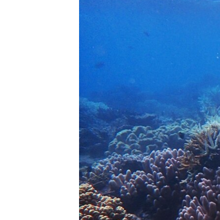
ວິທະຍາສາດ-ເທັກໂນໂລຈີ
ທຸລະກິດ
ພາສາອັງກິດ
ວີດີໂອ
ສຽງ
ລາຍການກະຈາຍສຽງ
ລາຍງານ