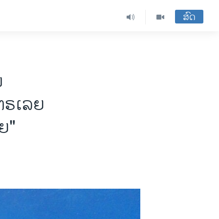
ສົດ
ນ
ເຕຣເລຍ
າຍ"