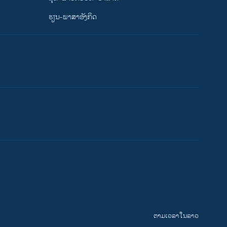
ຮຽນ-ພາສາອັງກິດ
ຕາມເວລາໃນລາວ