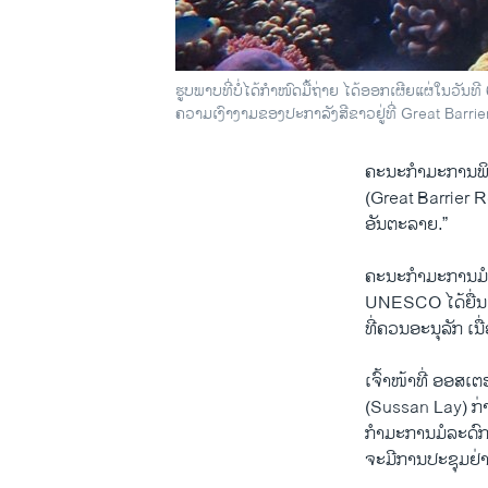
ຮູບພາບທີ່ບໍ່ໄດ້ກໍາໜົດມື້ຖ່າຍ ໄດ້ອອກເຜີຍແຜ່ໃນວັ
ຄວາມເງົາງາມຂອງປະກາລັງສີຂາວຢູ່ທີ່ Great Barrie
ຄະນະກໍາມະການພິ
(Great Barrier 
ອັນຕະລາຍ.”
ຄະນະກໍາມະການມໍ
UNESCO ໄດ້ຍື່ນສ
ທີ່ຄວນອະນຸລັກ ເ
ເຈົ້າໜ້າທີ່ ອອສເ
(Sussan Lay) ກ່
ກໍາມະການມໍລະດົກ
ຈະມີການປະຊຸມຢ່າ