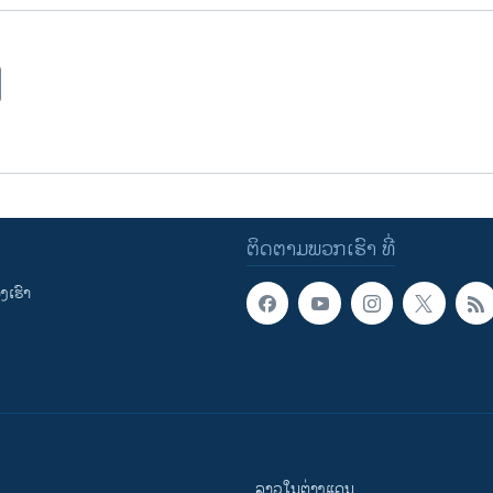
ຕິດຕາມພວກເຮົາ ທີ່
ເຮົາ
ລາວໃນຕ່າງແດນ