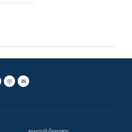
ສຸຂະພາບກັບວິທະຍາສາດ