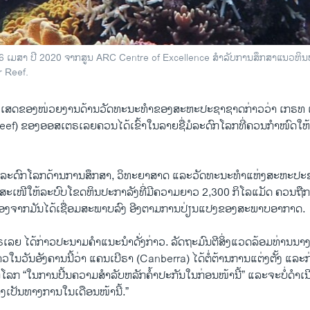
ນທີ 6 ເມສາ ປີ 2020 ຈາກສູນ ARC Centre of Excellence ສໍາລັບການສຶກສາແນວຫິນປ
r Reef.
ເສດຂອງໜ່ວຍງານດ້ານວັດທະນະທໍາຂອງສະຫະປະຊາຊາດກ່າວວ່າ ເກຣທ ແບ
Reef) ຂອງອອສເຕຣເລຍຄວນໄດ້ເຂົ້າໃນລາຍຊື່ມໍລະດົກໂລກທີ່ຄວນກໍາໜົດໃຫ້
ລະດົກໂລກດ້ານການສຶກສາ, ວິທະຍາສາດ ແລະວັດທະນະທໍາແຫ່ງສະຫະປະ
ະເໜີໃຫ້ລະບົບໂຂດຫິນປະກາລັງທີ່ມີຄວາມຍາວ 2,300 ກິໂລແມັດ ຄວນຖືກຈັ
ນື່ອງຈາກມັນໄດ້ເຊື່ອມສະພາບລົງ ອີງຕາມການປ່ຽນແປງຂອງສະພາບອາກາດ.
ຕຣເລຍ ໄດ້ກ່າວປະນາມຄໍາແນະນໍາດັ່ງກ່າວ. ລັດຖະມົນຕີສິ່ງແວດລ້ອມທ່ານນາ
າວໃນວັນອັງຄານນີ້ວ່າ ແຄນເບີຣາ (Canberra) ໄດ້ຕໍ່ຕ້ານການແຕ່ງຕັ້ງ ແ
ໂລກ “ໃນການປີ້ນຄວາມສໍາລັບຫລັກຄໍ້າປະກັນໃນກ່ອນໜ້ານີ້” ແລະຈະບໍ່ດໍາເ
ງເປັນທາງການໃນເດືອນໜ້ານີ້.”