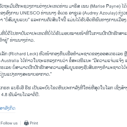
ັດຖະມົນຕີກະຊວງການຕ່າງປະເທດທ່ານ ມາຣິສ ເພນ (Marise Payne) ໄດ້ລ
ອງອົງການ UNESCO ທ່ານນາງ ອໍເດຣ ອາຊູເລ (Audrey Azoulay) ກ່ຽວກັ
ນວ່າ “ບໍ່ສົມບູນແບບ” ແລະການຕັດສິນໃຈນີ້ ແມ່ນໄດ້ຮັບອິດທິພົນທາງການເມືອງ
ຍານທີ່ບໍ່ດີໄປຫາບັນດາປະເທດທີ່ບໍ່ໄດ້ຮັບມອບໝາຍໜ້າທີ່ໃນການປົກປັກຮັກສາ
ໍາຢູ່” ທ່ານນາງກ່າວ.
ດ ເລັກ (Richard Leck) ຫົວໜ້າກອງທຶນເພື່ອທຳມະຊາດຂອງອອສເຕຣເລຍ ຫຼ
-Australia ໄດ້ກ່າວໃນຖະແຫລງການວ່າ ຂໍ້ສະເໜີແນະ “ມີຄວາມແຈ່ມແຈ້ງ 
ຣເລຍ ບໍ່ສາມາດປົກປັກຮັກສາຄວາມອຸສົມບູນຂອງຊັບສິນທາງທໍາມະຊາດໄດ້
ປ່ຽນແປງທາງສະພາບອາກາດ.”
ກຣທ ແບຣິເອີ ຣີຟ ເປັນລະບົບໂຂດຫິນປະກາລັງທີ່ໃຫຍ່ທີ່ສຸດໃນໂລກ ເຊິ່ງ
4.8 ພັນລ້ານໂດລາຕໍ່ປີ.
າສາອັງກິດ
Follow us
Print