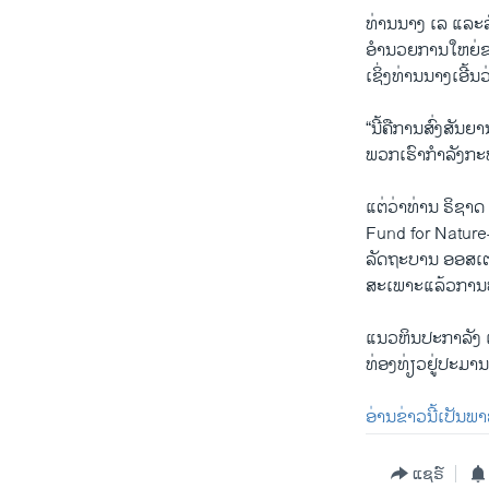
ທ່ານນາງ ເລ ແລະລ
ອໍານວຍການໃຫຍ່ຂ
ເຊິ່ງທ່ານນາງເອີ້
“ນີ້ຄືການສົ່ງສັນ
ພວກເຮົາກໍາລັງກະທ
ແຕ່ວ່າທ່ານ ຣິຊາ
Fund for Nature
ລັດຖະບານ ອອສເຕ
ສະເພາະແລ້ວການ
ແນວຫິນປະກາລັງ ເ
ທ່ອງທ່ຽວຢູ່ປະມານ 
ອ່ານຂ່າວນີ້ເປັນພ
ແຊຣ໌