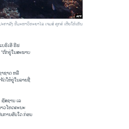
ະກາລັງ ທີ່ມະຫາວິທະຍາໄລ ເຈມສ໌ ຄຸກຄ໌ ເຜີຍໃຫ້ເຫັນ
ຣິເອີ ຣີຟ
 “ຕົກຢູ່ໃນສະພາບ
ຊາຊາດ ຫລື
ດໃຫ້ຢູ່ໃນລາຍຊື່
ງ ຊັສຊານ ເລ
ລະກ່າວໂທດຄະນະ
ນີນການອັນໃດ ກ່ອນ