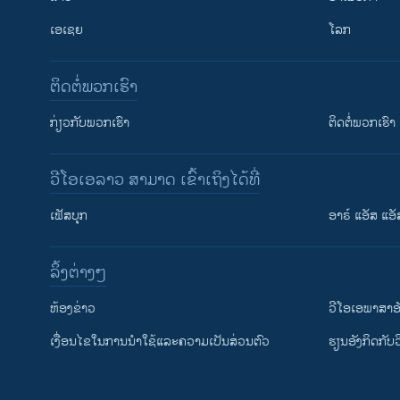
ເອເຊຍ
ໂລກ
ຕິດຕໍ່ພວກເຮົາ
ກ່ຽວກັບພວກເຮົາ
ຕິດຕໍ່ພວກເຮົາ
ວີໂອເອລາວ ສາມາດ ເຂົ້າເຖິງໄດ້ທີ່
ເຟັສບຸກ
ອາຣ໌ ແອັສ ແອັ
​ລິ້ງ​ຕ່າງໆ
ຕິດຕາມພວກເຮົາ ທີ່
​ຫ້ອງ​ຂ່າວ
ວີ​ໂອ​ເອ​ພາ​ສາ​ອ
​ເງື່ອນ​ໄຂ​ໃນ​ການ​ນຳ​ໃຊ້​ແລະຄວາມ​ເປັນ​ສ່​ວນ​ຕົວ
​ຮຽນ​ອັງ​ກິດ​ກັບ​
ພາສາຕ່າງໆ