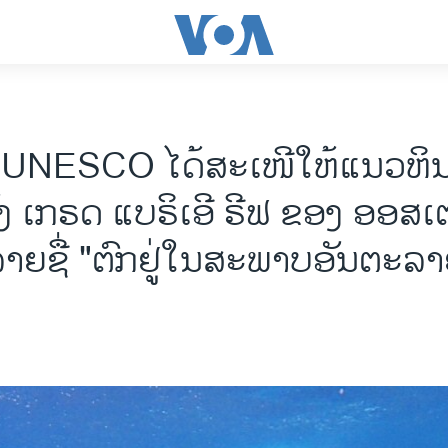
 UNESCO ໄດ້ສະເໜີໃຫ້ແນວຫິ
ງ ເກຣດ ແບຣິເອີ ຣີຟ ຂອງ ອອສ
ລາຍຊື່ "ຕົກຢູ່ໃນສະພາບອັນຕະລ