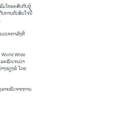
ົມໂທລະສັບກັບຜູ້
ບການຕັດສິນໃຈນີ້
.
ແນວປະກາລັງທີ່
ື World Wide
ແລະຊັດເຈນວ່າ
ຢ່າງພຽງພໍ ໂດຍ
ສ້າງລາຍຮັບຈາກການ