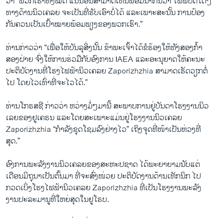
ວ່າ “ພວກເຮົາທັງ​ໝົດ ແນ່ນອນ​ສາ​ມາດ​ເຫັນ​ພ້ອ​ມ​ນຳ​ກັນ​ວ່າ ​ໄພ​ພິ​ບັດ​ໃດໆ​
ທາງ​ດ້ານ​ນິວ​ເຄ​ລຍ​ ຈະ​ເປັນ​ທີ່​ຮັບ​ເອົາ​ບໍ່​ໄດ້ ແລະ​ເພາະ​ສະ​ນັ້ນ ການ​ປ້ອງ​
ກັນຄວນ​ເປັນ​ເປົ້າ​ໝາຍ​ພ້ອມ​ພຽງ​ຂອງ​ພວກ​ເຮົາ.”
​ທ່ານ​ກ່າວ​ວ່າ “ເພື່ອ​ໃຫ້​ບັນ​ລຸ​ສິ່ງ​ນັ້ນ ຂ້າ​ພະ​ເຈົ້າ​ໄດ້​ຂໍ​ຮ້ອງ​ໃຫ້ທັງ​ສອງ​ກ້ຳ​
ສອງ​ຝ່າຍ ຈົ່ງໃຫ້​ການ​ຮ່ວ​ມື​ກັບ​ອົງ​ການ IAEA ແລະ​ອະ​ນຸ​ຍາດ​ໃຫ້​ຄະ​ນະ​
ປະ​ຕິ​ບັດ​ງານ​ທີ່​ໂຮງ​ໄຟ​ຟ້າ​ນິວເຄ​ລຍ Zaporizhzhia ສາ​ມາດ​ເຮັດ​ວຽກ​ຕໍ່​
ໄປ​ ໂດຍໄວ​ເທົ່​າ​ທີ່​ຈ​ະ​ໄວ​ໄດ້.”
​ທ່ານ​ໂກ​ຣສ​ຊີ ກ່າວ​ວ່າ ຫວ່າງ​ມໍ່ໆ​ມາ​ນີ້ ​ສະ​ພາບ​ການ​ຢູ່ບັນ​ດາ​ໂຮງ​ງານ​ນິວ​
ເລຍ​ຂອງ​ຢູ​ເຄ​ຣນ ແລະ​ໂດຍ​ສະ​ເພາະແມ່ນ​ຢູ່ໂຮງ​ງາ​ນ​ນິວ​ເຄ​ລຍ
Zaporizhzhia “ກຳ​ລັງ​ຊຸດ​ໂຊມ​ລົງ​ຢ່າງ​ໄວ” ​ເຖິງ​ຈຸດ​ທີ່​ໜ້າ​ເປັນ​ຫ່ວງ​ທີ່​
ສຸດ.” ​
​ອົງ​ການ​ພະ​ລັງ​ງານ​ນິວ​ເຄ​ລຍຂອງສະ​ຫະ​ປ​ຊາ​ດ ​ໄດ້​ພະ​ຍາ​ຍາມ​ນັບ​ແຕ່​
ເດືອນມິ​ຖຸ​ນາ​ເປັນ​ຕົ້ນ​ມາ ທີ່​ຈະ​ສົ່ງ​ໜ່ວຍ​ ປະ​ຕິ​ບັດ​ງານ​ດ້າ​ນ​ເທັກ​ນິກ ​ໄປ
ກວດ​ເບິ່ງໂຮງ​ໄຟ​ຟ້າ​ນິວ​ເຄ​ລຍ Zaporizhzhia ທີ່​ເປັນ​ໂຮງ​ງານ​ພະ​ລັງ​
ງານ​ປະ​ລະ​ມາ​ນູ​ທີ່​ໃຫຍ່​ສຸດ​ໃນ​ຢູ​ໂຣບ.