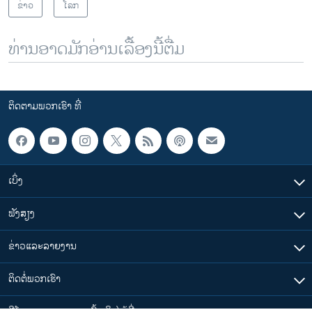
ຂ່າວ
ໂລກ
ທ່ານອາດມັກອ່ານເລື້ອງນີ້ຕື່ມ
ຕິດຕາມພວກເຮົາ ທີ່
ເບິ່ງ
ຟັງສຽງ
ຂ່າວແລະລາຍງານ
ຕິດຕໍ່ພວກເຮົາ
ວີໂອເອລາວ ສາມາດ ເຂົ້າເຖິງໄດ້ທີ່