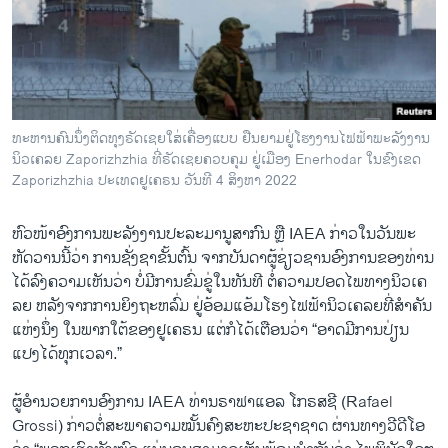
ວິທະຍາສາດ-ເທັກໂນໂລຈີ
ທຸລະກິດ
ພາສາອັງກິດ
ວີດີໂອ
ທະ​ຫານ​ຄົນ​ນຶ່ງ​ຕິດ​ທຸງ​ຣັດ​ເຊຍໃສ່​ເຄື່ອງ​ແບບ ຢືນ​ຍາມ​ຢູ່​ໂຮງ​ງານ​ໄຟ​ຟ້າພະ​ລັງ​ງານ​
ສຽງ
ນິວ​ເຄ​ລຍ Zaporizhzhia ​ທີ່​ຣັດ​ເຊຍຄວບ​ຄຸມ ​ຢູ່​ເມ​ືອງ Enerhodar ໃນ​ຂົງ​ເຂດ
Zaporizhzhia ປະ​ເທດ​ຢູ​ເຄ​ຣນ ວັນ​ທີ 4 ສິງ​ຫາ 2022
ລາຍການກະຈາຍສຽງ
ຕິດຕາມພວກເຮົາ ທີ່
ຫົວ​ໜ້າ​ອົງ​ການ​ພະ​ລັງ​ງານ​ປະ​ລະ​ມານູ​ສາ​ກົນ ຫຼື IAEA ກ່າວ​ໃນ​ວັນ​ພະ​
ລາຍງານ
ຫັດ​ວານ​ນີ້​ວ່າ ການ​ຊັ່ງ​ຊາ​ຂັ້ນ​ຕົ້​ນ ຈາກ​ບັ​ນ​ດາ​ຜູ້​ຊ່ຽວ​ຊານ​ອົງ​ການ​ຂອງ​ທ່ານ
ໄດ້​ລົງ​ຄວາມ​ເຫັນ​ວ່າ ບໍ່​ມີ​ການ​ຂົ່ມ​ຂູ່​ໃນທັນ​ທີ ​ຕໍ່​ຄວາມ​ປອ​ດ​ໄພທາງ​ນິວ​ເຄ​
ລຍ ຫລັງ​ຈາກ​ການຍິງຖະ​ຫລົ່ມ ​ຢູ່​ອ້ອ​ມ​ແອ້ມ​ໂຮງໄຟ​ຟ້າ​ນິວ​ເຄ​ລຍ​ທີ່​ສຳ​ຄັນ​
ພາສາຕ່າງໆ
ແຫ່ງ​ນຶ່ງ ໃນ​ພາກ​ໃຕ້​ຂອງ​ຢູ​ເຄ​ຣນ ແຕ່​ກໍ​ໄດ້​ເຕືອນ​ວ່າ “ອາດ​ມີ​ການ​ປ່ຽນ​
ແປງ​ໄດ້​ທຸກ​ເວ​ລາ.”
​ຜູ້​ອຳ​ນວຍ​ການ​ອົງ​ການ IAEA ​ທ່ານ​ຣາ​ຟ​າ​ແອ​ລ ໂກ​ຣ​ສ​ຊີ (Rafael
Grossi) ກ່າວ​ຕໍ່​ສະ​ພາ​ຄວາມ​ໝັ້​ນ​ຄົງສ​ະ​ຫະ​ປະ​ຊາ​ຊາດ ​ຜ່ານ​ທາງວີ​ດີ​ໂອ