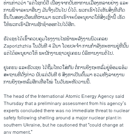
ທ່ານ​ກ່າວ​ວ່າ “ແຕ່​ໂຊກ​ບໍ່​ດີ ເນື່ອງ​ຈາກ​ບັນ​ຫາ​ການ​ເມືອງຫລາຍ​ຢ່າງ ​ແລະ​
ການ​ພິ​ຈາ​ລະ​ນາ​ອື່ນໆ ມັນຈຶ່ງເປັນ​ໄປ​ ບໍ່​ໄດ້. ​ພວກ​ເຮົາ​ໄດ້​ເຫັນ​ສິ່ງ​ທີ່ເກີດ​
ຂຶ້ນ​ໃນ​ສອງ​ເດືອນ​ທີ່​ຜ່ານ​ມາ​ ພວກ​ເຮົາ​ຈະ​ບໍ່ອະ​ນຸ​ຍາດ​ໃຫ້ສິ່ງ​ເຫຼົ່າ​ນີ້ ​ເຮັດ​
ໃຫ້ພວກ​ເຮົາມີ​ການ​ຊັກ​ຊ້າ​ອອກໄປ​ໄດ້​ອີກ.
ຣັດ​ເຊຍ​ໄດ້​ເຂົ້າ​ຄວບ​ຄຸມໂຮງ​ງານ​ໄຟ​ຟ້າພະ​ລັງ​ງານ​ນິວ​ເຄ​ລຍ
Zaporizhzhia ໃນ​ວັນ​ທີ 4 ມີ​ນາ ໂດຍ​ປະ​ຈຳ ​ການກຳ​ລັງ​ທະ​ຫານ​ຢູ່​ທີ່​ນັ້ນ ​
ແຕ່ໄດ້ອະ​ນຸ​ຍາດ​ໃຫ້ ​ພະ​ນັກ​ງານ​ຊາວ​ຢູ​ເຄຣນ ບໍ​ລິ​ຫານງານ​ຕໍ່​ໄປ.
​ຢູ​ເຄ​ຣນ ແລະ​ຣັດ​ເຊຍ ໄດ້​ຖີ້ມ​ໂທດ​ໃສ່​ກັນ ຕໍ່​ການ​ຍິງຖະ​ຫລົ່ມ​ຢູ່​ອ້ອມ​ແອ້ມ​
ສະ​ຖານ​ທີ່​ດັ່ງ​ກ່າວ ນັບ​ແຕ່​ວັນ​ທີ 6 ສິງ​ຫາ​ເປັນ​ຕົ້ນ​ມາ ​ຮວມ​ທັງ​ລ​າຍງານ
ການ​ຍິງ​ຖະ​ຫລົ່ມ​ອີກ​ເທື່ອ​ໃໝ່ ​ໃນ​ວັນ​ພະ​ຫັດ​ວານ​ນີ້.
The head of the International Atomic Energy Agency said
Thursday that a preliminary assessment from his agency’s
experts concluded there was no immediate threat to nuclear
safety following shelling around a major nuclear plant in
southern Ukraine, but he cautioned that “could change at
any moment.”