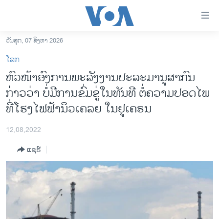
ລິ້ງ
ສຳຫລັບ
ເຂົ້າ
ວັນສຸກ, 07 ສິງຫາ 2026
ຫາ
ໂຮມເພຈ
ໂລກ
ຂ້າມ
ລາວ
​ຫົວ​ໜ້າ​ອົງ​ການ​ພະ​ລັງ​ງານ​ປະ​ລະ​ມານູ​ສາ​ກົນ
ຂ້າມ
ອາເມຣິກາ
ກ່າວ​ວ່າ ບໍ່​ມີ​ການ​ຂົ່ມ​ຂູ່​ໃນທັນ​ທີ ຕໍ່​ຄວາມ​ປອດ​ໄພ
ຂ້າມ
ໄປ
ການເລືອກຕັ້ງ ປະທານາທີບໍດີ ສະຫະລັດ 2024
ທີ່​ໂຮງ​ໄຟ​ຟ້າ​ນິວ​ເຄ​ລຍ ໃນ​ຢູ​ເຄ​ຣນ
ຫາ
ຂ່າວ​ຈີນ
ຊອກ
12,08,2022
ຄົ້ນ
ໂລກ
ແຊຣ໌
ເອເຊຍ
ອິດສະຫຼະພາບດ້ານການຂ່າວ
ຊີວິດຊາວລາວ
ຊຸມຊົນຊາວລາວ