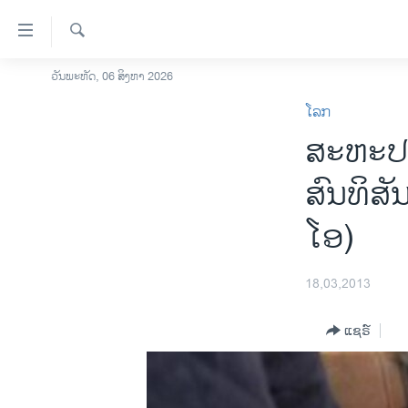
ລິ້ງ
ສຳຫລັບ
ເຂົ້າ
ຄົ້ນຫາ
ວັນພະຫັດ, 06 ສິງຫາ 2026
ໂຮມເພຈ
ຫາ
ໂລກ
ລາວ
ຂ້າມ
ສະຫະປະ
ຂ້າມ
ອາເມຣິກາ
ຂ້າມ
ການເລືອກຕັ້ງ ປະທານາທີບໍດີ ສະຫະລັດ
ສົນທິສັ
ໄປ
2024
ຫາ
ໂອ)
ຂ່າວ​ຈີນ
ຊອກ
ຄົ້ນ
ໂລກ
18,03,2013
ເອເຊຍ
ອິດສະຫຼະພາບດ້ານການຂ່າວ
ແຊຣ໌
ຊີວິດຊາວລາວ
ຊຸມຊົນຊາວລາວ