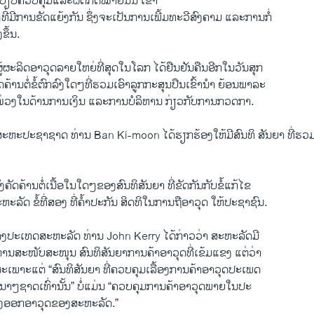
ດ​ລະບຽບຄວບ​ຄຸມ​ແລະ​ຜິດ​ກົດໝາຍ​ນັ້ນ ເຂົ້າ
ທີ່​ມີ​ການ​ຂັດ​ແຍ້​ງກັນ ຊຶ່ງ​ຈະ​ເປັນ​ການເພີ້​ມທະວີ​ສົງຄາມ ​ແລະ​ການ​ກໍ່
ຂຶ້ນ.
້ຜະລິດ​ອາວຸດ​ລາຍໃຫຍ່​ທີ່​ສຸດ​ໃນ​ໂລກ ​ໄດ້​ຢືນຢັນ​ຄືນ​ອີກໃນວັນ​ສຸກ​
ັດ​ຄ້ານ​ຕໍ່ຂໍ້​ຕົກລົງ​ໃດໆ​ທີ່​ຮວມ​ເອົາລູກກະ​ສຸນປືນ​ເຂົ້າ​ນໍາ ​ຍ້ອນ​ພາລະ​
ວງ​ໃນ​ດ້ານ​ການ​ເງິນ ​ແລະ​ການ​ບໍລິຫານ ກ່ຽວ​ກັບ​ການກ​ວດກາ.
ະຫະ​ປ​ະຊາ​ຊາດ ທ່ານ Ban Ki-moon ​ໄດ້​ຮຽກຮ້ອງ​ໃຫ້​ມີສົນທິ ສັນຍາ ທີ່​ຮວມ​ເ
ັງ​ຄັດ​ຄ້ານຕໍ່ເນື້ອ​ໃນ​ໃດໆຂອງ​ສົນທິສັນຍາ ທີ່​ຂັດ​ກັນກັບຂໍ້ແກ້​ໄຂ
ລັດ ຂໍ້​ທີ່​ສອງ ທີ່​ຄໍ້າປະກັນ ສິດທິ​ໃນ​ການຖື​ອາວຸດ ​ໃຫ້​ປະຊາຊົນ.
່າງປະ​ເທດສະຫະລັດ ທ່ານ John Kerry ​ໄດ້​ກ່າວ​ວ່າ ສະຫະລັດມີ
ການ​ສະໜັບສະໜຸນ ສົນທິສັນຍາການ​ຄ້າ​ອາວຸດທີ່​ເຂ້​ມ​ແຂງ ​ແຕ່​ວ່າ
 ​ສະ​ເພາະ​ແຕ່​ “ສົນທິສັນຍາ ທີ່​ຄວບຄຸມ​ເລື້ອງ​ການ​ຄ້າ​ອາວຸດ​ປະ​ເພດ​
າໆ​ຊາດ​ເທົ່າ​ນັ້ນ” ບໍ່​ແມ່ນ “ຄວບ​ຄຸມການ​ຄ້າ​ອາວຸດພາຍ​ໃນ​ປະ
ສົ່ງ​ອອກອາວຸດຂອງ​ສະຫະລັດ.”