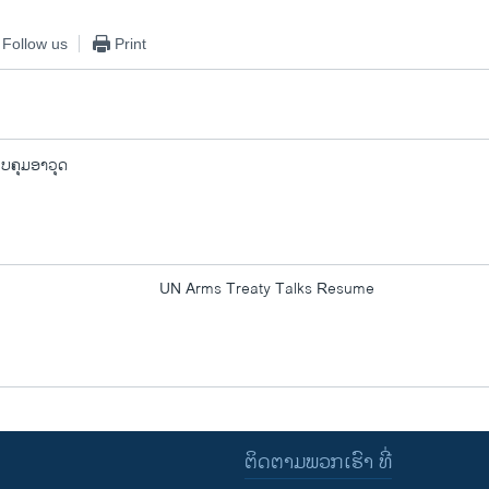
Follow us
Print
ບຄຸມອາວຸດ
UN Arms Treaty Talks Resume
ຕິດຕາມພວກເຮົາ ທີ່