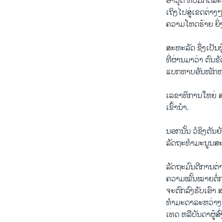
ອາວຸດ ​ທີ່​ບໍ່​ມີ​ກົ
ເຖິງ​ໄປ​ສູ່​ເຂດຕ່າງໆ
ຄວາມ​ໂຫດຮ້າຍ ຍິ່ງ​
ສະຫະລັດ ຊຶ່ງເປັນ​ຜູ
ທີ່​ຜ່ານ​ມາ​ວ່າ ຕົນ​ຂ
ແບກ​ຫາບ​ອັນ​ໜັກໜ່
ເລ​ຂາ​ທິການ​ໃຫຍ່ ສ
ເຂົ້າ​ນໍາ.
ນອກ​ນັ້ນ ວໍ​ຊິງ​ຕັນຍ
ລັດຖະທໍາ​ມະນູນສະຫະ
ລັດຖະມົນຕີ​ການ​ຕ
​ຄວາມ​ໝັ້ນໝາຍ​ຕໍ່
ຈະ​ຕົກ​ລົງ​ຮັບ​ເອົາ
ທໍາ​ມະ​ດາ​ລະຫວ່າງນ
ເທດ ຫລື​ບັນດາ​ຜູ້