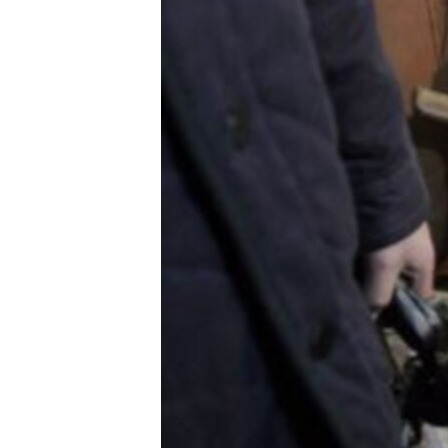
ວິທະຍາສາດ-ເທັກໂນໂລຈີ
ທຸລະກິດ
ພາສາອັງກິດ
ວີດີໂອ
ສຽງ
ລາຍການກະຈາຍສຽງ
ລາຍງານ