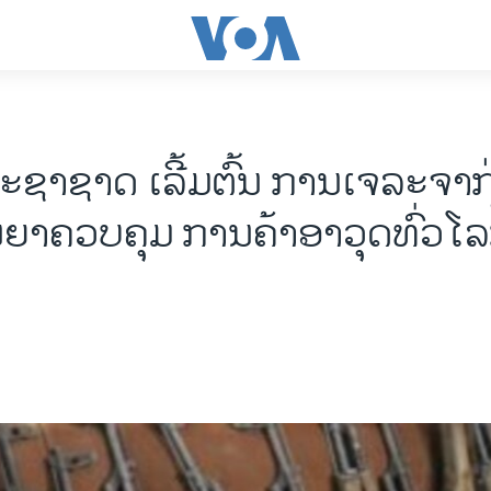
ຊາຊາດ ເລີ້ມຕົ້ນ ການເຈລະຈາກ
ນຍາຄວບຄຸມ ການຄ້າອາວຸດທົ່ວໂລກ