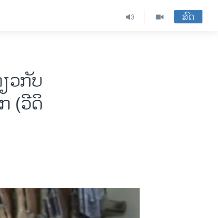
ສົດ
່ຽວກັບ
 (ວີດິ