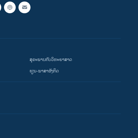
ສຸຂະພາບກັບວິທະຍາສາດ
ຮຽນ-ພາສາອັງກິດ