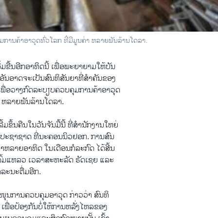
ານ​ຄ້າ​ອາວຸດທົ່ວໂລກ ທີ່​ມີ​ມູນ​ຄ່າ ຫລາຍ​ພັນ​ລ້ານ​ໂດ​ລາ.
​ຂື້ນ​ອີກ​ອາທິດ​ນີ້ ​ເພື່ອພະຍາຍາມ​ໃຫ້​ບັນ
ກັບອັນ​ອາດ​ຈະ​ເປັນສົນທິສັນຍາທີ່​ສໍາຄັນ​ຂອງ
ພື່ອ​ວາງກົດ​ລະບຽບ​ຄວບ​ຄຸມການ​ຄ້າ​ອາວຸດ
ຄ່າ ຫລາຍ​ພັນ​ລ້ານ​ໂດ​ລາ.
ຂຶ້ນ​ຄືນ​ໃນ​ວັນ​ຈັນ​ມື້​ນີ້ ທີ່ສໍານັກງານ​ໃຫຍ່
ປະຊາ​ຊາດ ທີ່​ນະຄອນ​ນິວຢອກ. ການ​ສົນ
າ​ຫລາຍ​ອາທິດ ​ໃນ​ເດືອນກໍລະກົດ ​ໄດ້ສີ້​ນ
ລົ້​ມ​ແຫລວ ​ເວລາສະຫະລັດ ຣັດ​ເຊຍ ​ແລະ
າລະ​ນະ​ຕື່ມ​ອີກ.
ຸນການ​ຄວບ​ຄຸມອາວຸດ ກ່າວ​ວ່າ ສົນ​ທິ
 ເພື່ອ​ປ້ອງ​ກັນບໍ່​ໃຫ້ການ​ຫລັ່ງ​ໄຫລຂອງ​