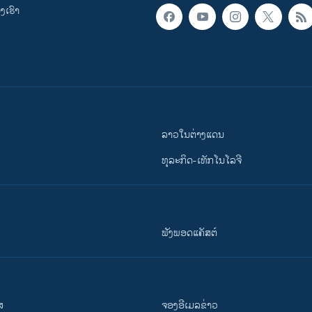
ເຮົາ
ລາວໃນຕ່າງແດນ
ທຸລະກິດ-ເທັກໂນໂລຈີ
ຟັງພອດແຄັສຕ໌
ສ
ຈອງອີເມລຂ່າວ