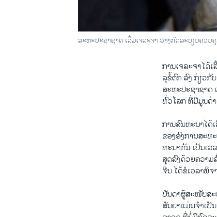
ສະຫະ​ປະຊາ​ຊາດ ເລີ້ມເຈລະຈາ ​​​​ວາງກົດ​ລະບຽບ​ຄວບ​ຄຸມກ
ການ​ເຈລະຈາໄດ້​ເລີ້ມ
ລຸ​ຂໍ້ຕົກ ລົງ ກ່ຽວ​
ສະຫະ​ປະຊາ​ຊາດ ​ເ
ທົ່ວໂລກ ທີ່​ມີ​ມູນ​
ການ​ສົນທະນາ​ໄດ້ເລີ້ມ
ຂອງ​ອົງການສະຫະ​
ທະນາ​ກັນ​ ເປັນ​ເວລ
ສຸດ​ລົງດ້ວຍ​ຄວາມ
​ຈີນ ໄດ້​ຂໍ​ເວລາ​ພິຈ
ບັນດາ​ຜູ້ສະໜັບສະໜ
ສັນຍາແມ່ນ​ຈໍາ​ເປັນ​