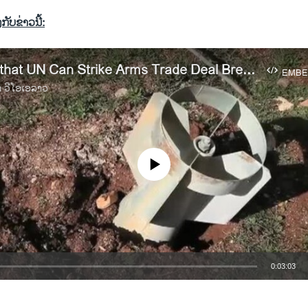
ກັບຂ່າວນີ້:
Possibility that UN Can Strike Arms Trade Deal Breeds Optimism
EMBE
າ ວີໂອເອລາວ
No media source currently available
0:03:03
EMBED