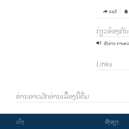
ແຊຣ໌
ກ່ຽວຂ້ອງກັນ
ຟັງຂ່າວ ການຄວ
Links
ທ່ານອາດມັກອ່ານເລື້ອງນີ້ຕື່ມ
ເບິ່ງ
ຟັງສຽງ