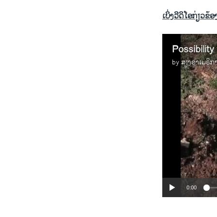
ເບິ່ງວີດິໂອກ່ຽວຂ້ອງ
by
ສຽງອາເມຣິກ
0:00