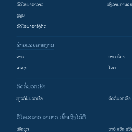
ວີດີໂອພາສາລາວ
ຟັງລາຍການຂອງ
ຢູທູບ
ວີດີໂອພາສາອັງກິດ
ຂ່າວແລະລາຍງານ
ລາວ
ອາເມຣິກາ
ເອເຊຍ
ໂລກ
ຕິດຕໍ່ພວກເຮົາ
ກ່ຽວກັບພວກເຮົາ
ຕິດຕໍ່ພວກເຮົາ
ວີໂອເອລາວ ສາມາດ ເຂົ້າເຖິງໄດ້ທີ່
ເຟັສບຸກ
ອາຣ໌ ແອັສ ແອັ