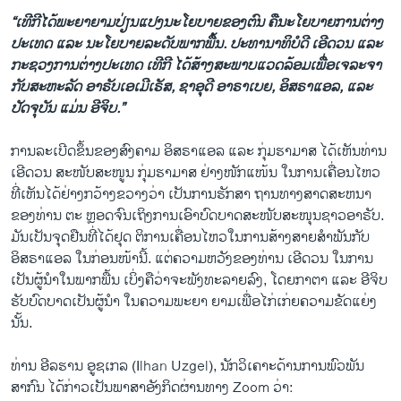
“ເທີ​ກີ​ໄດ້​ພະ​ຍາ​ຍາມ​ປ່ຽນ​ແປງ​ນະ​ໂຍ​ບາຍຂອງຕົນ ຄືນະ​ໂຍ​ບາຍ​ການ​ຕ່າງ​
ປະ​ເທດ ແລະ ນະ​ໂຍ​ບາຍ​ລະດັບພາກ​ພື້ນ. ປະ​ທາ​ນາ​ທິ​ບໍ​ດີ ເອີດວນ ແລະ​
ກະ​ຊວງ​ການ​ຕ່າງ​ປະ​ເທດ ເທີກີ ໄດ້​ສ້າງ​ສະ​ພາບ​ແວດ​ລ້ອມ​ເພື່ອ​ເຈ​ລະ​ຈາ​
ກັບ​ສະ​ຫະ​ລັດ ອາ​ຣັບ​ເອ​ເມີ​ເຣັສ, ຊາ​ອຸ​ດີ ອາ​ຣາ​ເບຍ, ອິ​ສ​ຣາ​ແອລ, ແລະ
ປັດ​ຈຸ​ບັນ ແມ່ນ ອີ​ຈິບ.”
ການລະເບີດຂຶ້ນຂອງສົງຄາມ ອິສຣາແອລ ແລະ ກຸ່ມຮາມາສ ໄດ້ເຫັນທ່ານ
ເອີດວນ ສະໜັບສະໜູນ ກຸ່ມຮາມາສ ຢ່າງໜັກແໜ້ນ ໃນການເຄື່ອນໄຫວ
ທີ່ເຫັນໄດ້ຢ່າງກວ້າງຂວາງວ່າ ເປັນການຮັກສາ ຖານທາງສາດສະຫນາ
ຂອງທ່ານ ຕະ ຫຼອດຈົນເຖິງ​ການ​ເອົາ​ບົດ​ບາດ​ສະ​ໜັບ​ສະ​ໜຸນຊາວອາຣັບ.
ມັນ​ເປັນຈຸດຢືນທີ່​ໄດ້ຢຸດ ຕິການ​ເຄື່ອນ​ໄຫວ​ໃນການສ້າງສາຍສຳພັນກັບ
ອິສຣາແອລ ໃນ​ກ່ອນ​ໜ້າ​ນີ້. ​ແຕ່​ຄວາມ​ຫວັງ​ຂອງ​ທ່ານ ເອີດວນ ​ໃນ​ການ​
ເປັນ​ຜູ້ນຳ​ໃນ​ພາກ​ພື້ນ ເບິ່ງຄືວ່າຈະພັງທະລາຍລົງ, ​ໂດຍ​ກາ​ຕາ ​ແລະ ອີ​ຈິບ
​ຮັບບົດບາດເປັນ​ຜູ້​ນຳ ໃນ​ຄວາມ​ພະຍາ ຍາມ​ເພື່ອ​ໄກ່​ເກ່ຍ​ຄວາມຂັດແຍ່ງ
ນັ້ນ.
ທ່ານ ອີລຮານ ອູຊເກລ (Ilhan Uzgel), ນັກວິເຄາະດ້ານການພົວພັນ
ສາກົນ ໄດ້ກ່າວເປັນພາສາອັງກິດຜ່ານທາງ Zoom ວ່າ: