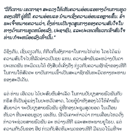
“ວິກິດການ ເຂດກາຊາ ສະແດງໃຫ້ເຫັນຄວາມອ່ອນແອທາງດ້ານການທູດ
ຂອງເທີກີ ຢູ່ທີ່ນີ້. ຄວາມອ່ອນແອ ນໍາມາເຊິ່ງຄວາມອ່ອນແອຫຼາຍຂຶ້ນ. ຂ້າ
ພະເຈົ້າຫມາຍຄວາມວ່າ, ຍິ່ງທ່ານເປັນຈຸດສູນກາງຂອງຄວາມສົນໃຈໃນ
ທາງດ້ານການທູດຫນ້ອຍລົງ, ປະຊາຊົນ, ແລະປະເທດທີ່ພວກເຂົາສົນໃຈ
ທ່ານ ກໍຈະຫນ້ອຍລົງເທົ່ານັ້ນ.”
ວໍຊິງຕັນ, ເຊັ່ນດຽວກັນ,​ ກໍກີດກັ້ນອັງກາຣາໃນການໄກ່ເກ່ຍ ໂດຍໄດ້ແນ່
ຄວາມສົນໃຈໄປທີ່ລັດອ່າວເປີເຊຍ ແທນ. ຄວາມສຳພັນ​ລະຫວ່າງ​ບັນດາ​
ປະ​ເທດ​ພັນ ທະ​ມິດເນໂຕ້ ຍັງ​ສືບຕໍ່​ເຄັ່ງ​ຕຶງ​ ກ່ຽວກັບຄວາມ​ຊັກ​ຊ້າ​ຂອງ​ເທີກີ ​
ໃນ​ການ​ໃຫ້​ສັດຕະ ຍາບັນ​ການ​ເຂົ້າ​ເປັນ​ສະມາຊິກ​ພັນທະ​ມິດ​ທາງ​ທະຫານ
ຂອງສະວີເດັນ.
​ແຕ່ ​ທ່ານ ເອີດວນ ໄດ້ປະສົບ​ຜົນສຳ​ເລັດ ​ໃນ​ການ​ປັບປຸງ​ສາຍ​ພົວພັນ​ກັບ
ກຣິສ ທີ່ເປັນ​ຄູ່​ແຂ່ງ​ໃນປະຫວັດສາດ​, ໂດຍຜູ້ນຳ​ທັງ​ສອງ​ໄດ້​ໃຫ້​ຄຳ​ໝັ້ນ​
ສັນຍາ​ວ່າ ​ຈະ​ປັບປຸງ​ສາຍ​ພົວພັນ ຢູ່​ທີ່​ກອງ​ປະຊຸມ​ສຸດ​ຍອດ​ ໃນ​ເດືອນ​
ທັນວາ ​ທີ່​ນະຄອນຫຼວງ ເອເທັນ. ນັກວິ​ເຄາະ​ກ່າວ​ວ່າ ການ​ເຄື່ອນ​ໄຫວ​ດັ່ງ
ກ່າວ​ຈະ​ຊ່ວຍສາຍ​ພົວພັນ ລະ ຫວ່າງເທີກີ ​ແລະ​ສະຫະພາບ​ຢູໂຣບ. ແຕ່
ຄວາມກັງວົນຂອງ ອີຢູ ກ່ຽວກັບສິດທິມະນຸດຂອງເທີກີ ມີແນວໂນ້ມທີ່ຈະ