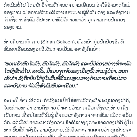
ດຳເນີນຕໍ່ໄປ ໂດຍນັກວິຈານທີ່ກ່າວຫາ ທ່ານເອີດວນ ວ່າໃຊ້ອໍານາດໃຫມ່
ຂອງທ່ານ ເພື່ອການຍົກລະດັບການປາບປາມຜູ້ທີ່ເຫັນຕ່າງ ແລະອົງການ
ຈັດຕັ້ງທາງສັງຄົມ ທີ່ປະທານາທິບໍດີກ່າວຫາວ່າ ຄຸກຄາມການປົກຄອງ
ຂອງທ່ານ.
ທ່ານຊີນານ ກົກເຊນ (Sinan Gokcen), ຫົວຫນ້າ ກຸ່ມປົກປ້ອງສິດທິ
ພົນລະເຮືອນຂອງສະວີເດັນ ກ່າວເປັນພາສາອັງກິດວ່າ:
“ພວກ​ເຮົາຫົດໂຕລົງ, ຫົດໂຕລົງ, ຫົດໂຕລົງ ແລະ​ບໍ່​ມີ​ຊ່ອງ​ຫວ່າງ​ທີ່​ຈະຫົດ
ໂຕລົງ​ອີກ​ຕໍ່​ໄປ. ສະນັ້ນ, ນີ້ແມ່ນຈຸດຈົບຂອງເລື່ອງນີ້; ທ່ານຮູ້ບໍ່ວ່າ, ພວກ
ເຮົາກຳ ລັງຖືກບີບໃຫ້ຢູ່ໃນພື້ນທີ່ທີ່ແຄບຫຼາຍທາງດ້ານການເຄື່ອນໄຫວ
ແລະອົງການ ຈັດຕັ້ງສັງຄົມພົນລະເຮືອນ.”
ຂະນະນີ້ ທ່ານເອີດວນ ກຳລັງແນເປົ້າໃສ່ສານລັດຖະທຳມະນູນຂອງເທີກີ,
ໂດຍກ່າວຫາວ່າ ສານດ່ັງກ່າວ ທຳລາຍອຳນາດເລືອກຕັ້ງຂອງທ່ານ ເຊິ່ງ
ເປັນການ ເຄື່ອນໄຫວທີ່ຂົ່ມຂູ່ ທີ່ຈະແຍກອັງກາຣາ ຈາກພັນທະມິດຕາເວັນ
ຕົກ. ​ແຕ່ເມື່ອພິຈາລະນາເຖິງຄວາມສຳຄັນ​ທາງ​ຍຸດ​ທະ​ສາດ​ຂອງ​ເທີກີ ຢູ່ໃນ​
ພາກພື້ນ​ທີ່ກຳລັງມີ​ຄວາມ​ວຸ້ນວາຍ, ນັກວິ​ເຄາະ​ຄາດ​ຄະ​ເນ​ວ່າ ​ທຸກ​ຝ່າຍ​ຈະ​