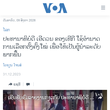
ລິ້ງ
ສຳຫລັບ
ເຂົ້າ
ວັນອາທິດ, 09 ສິງຫາ 2026
ຫາ
ໂຮມເພຈ
ໂລກ
ຂ້າມ
ລາວ
ປະທານາທິບໍດີ ເອີດວນ ຂອງເທີກີ ໃຊ້ອຳນາດ
ຂ້າມ
ອາເມຣິກາ
ການເລືອກຕັ້ງຄັ້ງໃໝ່ ເພື່ອໃຫ້ເປັນຜູ້ນໍາລະດັບ
ຂ້າມ
ໄປ
ການເລືອກຕັ້ງ ປະທານາທີບໍດີ ສະຫະລັດ 2024
ພາກພື້ນ
ຫາ
ຂ່າວ​ຈີນ
ຊອກ
ໂດ​ຣຽນ ໂຈນ​ສ໌
ຄົ້ນ
ໂລກ
31,12,2023
ເອເຊຍ
ແຊຣ໌
ອິດສະຫຼະພາບດ້ານການຂ່າວ
ຊີວິດຊາວລາວ
ເຊີນຮັບຊົມລາຍງານກ່ຽວກັບ ປະທານາທິບໍດີ ເອີດວນ ຂອງເທີກີ ໃຊ້ອຳນາດການເລືອກຕັ້ງຄັ້ງໃໝ່ ເພື່ອໃຫ້ເປັນຜູ້ນໍາລະດັບພາກພື້ນ
ຊຸມຊົນຊາວລາວ