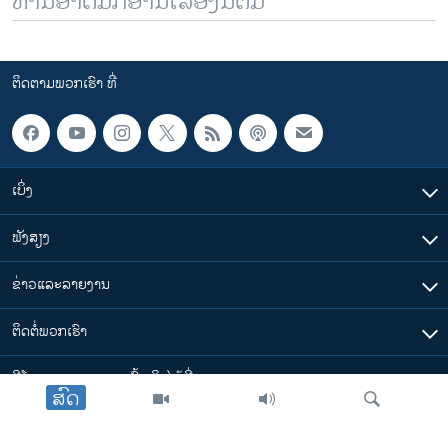
ທ່ານອາດມັກອ່ານເລື້ອງນີ້ຕື່ມ
ຕິດຕາມພວກເຮົາ ທີ່
ເບິ່ງ
ຟັງສຽງ
ຂ່າວແລະລາຍງານ
ຕິດຕໍ່ພວກເຮົາ
ວີໂອເອລາວ ສາມາດ ເຂົ້າເຖິງໄດ້ທີ່
ສົດ
​ລິ້ງ​ຕ່າງໆ