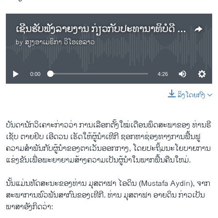
ເຊີນຮັບຟັງລາຍງານ ກ່ຽວກັບປະທານາທິບໍດີ ເອີດວນ ຂອງເທີກີ ໃຊ້ອຳນາດການເລືອກຕັ້ງຄັ້ງໃໝ່ ເພື່ອໃຫ້ເປັນຜູ້ນໍາລະດັບພາກພື້ນ
by
ສຽງອາເມຣິກາ ວີໂອເອລາວ
No media source currently available
0:00
4:26
ລິງໂດຍກົງ
ບັນດານັກວິເຄາະກ່າວວ່າ ການເລືອກຕັ້ງໃໝ່ເດືອນພຶດສະພາຂອງ ທ່ານຣີ
ເຊັບ ຕາຍຢິບ ເອີດວນ ເຮັດໃຫ້ຜູ້ນໍາເທີກີ ຊອກຫາຊ່ອງທາງການຟື້ນຟູ
ຄວາມສໍາພັນກັບຜູ້ນໍາຂອງຕາເວັນອອກກາງ, ໂດຍປະຖິ້ມນະໂຍບາຍການ
ແຂ່ງຂັນເພື່ອພະຍາຍາມສ້າງຄວາມເປັນຜູ້ນໍາໃນພາກພື້ນຄືນໃຫມ່.
ນັ້ນແມ່ນທັດສະນະຂອງທ່ານ ມຸສຕາຟາ ໄອດິນ (Mustafa Aydin), ຈາກ
ສະພາ​ການ​ພົວພັນ​ສາກົນ​ຂອງ​ເທີກີ. ທ່ານ ມຸສຕາຟາ ອາຍດິນ ກ່າວ​ເປັນ
ພາສາອັງກິດວ່າ: