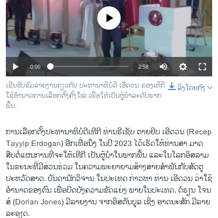
ວິທະຍາສາດ-ເທັກໂນໂລຈີ
No media source currently available
ທຸລະກິດ
ພາສາອັງກິດ
ວີດີໂອ
0:00
2:58
ສຽງ
ເຊີນຮັບຊົມລາຍງານກ່ຽວກັບ ປະທານາທິບໍດີ ເອີດວນ ຂອງເທີກີ
ລິງໂດຍກົງ
ໃຊ້ອຳນາດການເລືອກຕັ້ງຄັ້ງໃໝ່ ເພື່ອໃຫ້ເປັນຜູ້ນໍາລະດັບພາກ
ລາຍການກະຈາຍສຽງ
ຕິດຕາມພວກເຮົາ ທີ່
ພື້ນ.
ລາຍງານ
ການເລືອກຕັ້ງປະທານາທິບໍດີເທີກີ ທ່ານຣີເຊັບ ຕາຍຢິບ ເອີດວນ (Recep
Tayyip Erdogan) ອີກເທື່ອນຶ່ງ ໃນປີ 2023 ໄດ້ເຮັດໃຫ້ທ່ານສາ ມາດ
ພາສາຕ່າງໆ
ສືບຕໍ່ແຜນການທີ່ຈະໃຫ້ເທີກີ ເປັນຜູ້ນໍາໃນພາກພື້ນ ແລະໃນໂລກອິສລາມ
ໃນຂະນະທີ່ມີສ່ວນຮ່ວມ ໃນຄວາມພະຍາຍາມສ້າງສາຍສຳພັນກັບສັດຕູ
ປະຫວັດສາດ. ບັນດານັກວິຈານ ໃນປະເທດ ກ່າວຫາ ທ່ານ ເອີດວນ ວ່າໃຊ້
ອຳນາດຂອງຕົນ ເພື່ອປິດບັງຄວາມຂັດແຍ່ງ ພາຍໃນປະເທດ. ດໍຣຽນ ໂຈນ
ສ໌ (Dorian Jones) ມີລາຍງານ ຈາກອິສຕັນບູລ ເຊິ່ງ ​ອາດ​ນະ​ສັກ ມີ​ລາຍ​
ລະ​ອຽດ.