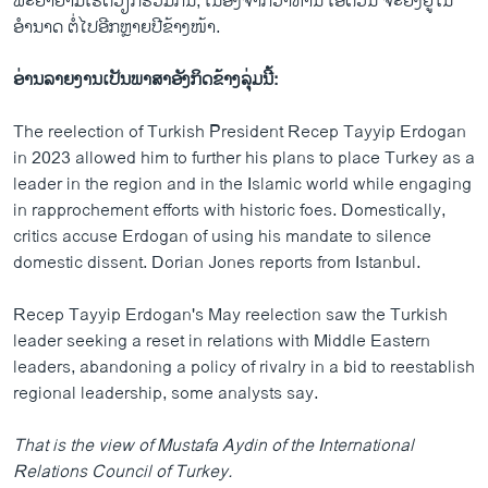
ພະຍາຍາມເຮັດວຽກ​ຮ່ວມ​ກັນ, ເນື່ອງຈາກ​ວ່າ​ທ່ານ ເອີດວນ ຈະຍັງຢູ່ໃນ
ອຳນາດ ຕໍ່ໄປອີກ​ຫຼາຍ​ປີ​ຂ້າງໜ້າ.
ອ່ານລາຍງານເປັນພາສາອັງກິດຂ້າງລຸ່ມນີ້:
The reelection of Turkish President Recep Tayyip Erdogan
in 2023 allowed him to further his plans to place Turkey as a
leader in the region and in the Islamic world while engaging
in rapprochement efforts with historic foes. Domestically,
critics accuse Erdogan of using his mandate to silence
domestic dissent. Dorian Jones reports from Istanbul.
Recep Tayyip Erdogan's May reelection saw the Turkish
leader seeking a reset in relations with Middle Eastern
leaders, abandoning a policy of rivalry in a bid to reestablish
regional leadership, some analysts say.
That is the view of Mustafa Aydin of the International
Relations Council of Turkey.