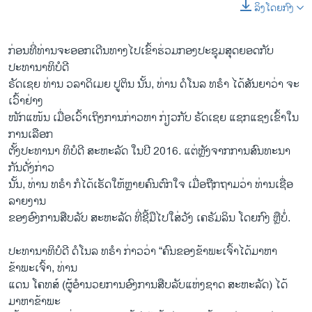
ລິງໂດຍກົງ
ກ່ອນທີ່ທ່ານຈະອອກເດີນທາງໄປເຂົ້າຮ່ວມກອງປະຊຸມສຸດຍອດກັບ
ປະທານາທິບໍດີ
ຣັດເຊຍ ທ່ານ ວລາດິເມຍ ປູຕິນ ນັ້ນ, ທ່ານ ດໍໂນລ ທຣຳ ໄດ້ສັນຍາວ່າ ຈະ
ເວົ້າຢ່າງ
ໜັກແໜ້ນ ເມື່ອເວົ້າເຖິງການກ່າວຫາ ກ່ຽວກັບ ຣັດເຊຍ ແຊກແຊງເຂົ້າໃນ
ການເລືອກ
ຕັ້ງປະທານາ ທິບໍດີ ສະຫະລັດ ໃນປີ 2016. ແຕ່ຫຼັງຈາກການສົນທະນາ
ກັນດັ່ງກ່າວ
ນັ້ນ, ທ່ານ ທຣຳ ກໍໄດ້ເຮັດໃຫ້ຫຼາຍຄົນຕົກໃຈ ເມື່ອຖືກຖາມວ່າ ທ່ານເຊື່ອ
ລາຍງານ
ຂອງອົງການສືບລັບ ສະຫະລັດ ທີ່ຊີ້ມືໄປໃສ່ວັງ ເຄຣັມລິນ ໂດຍກົງ ຫຼືບໍ່.
ປະທານາທິບໍດີ ດໍໂນລ ທຣຳ ກ່າວວ່າ “ຄົນຂອງຂ້າພະເຈົ້າໄດ້ມາຫາ
ຂ້າພະເຈົ້າ, ທ່ານ
ແດນ ໂຄທສ໌ (ຜູ້ອຳນວຍການອົງການສືບລັບແຫ່ງຊາດ ສະຫະລັດ) ໄດ້
ມາຫາຂ້າພະ