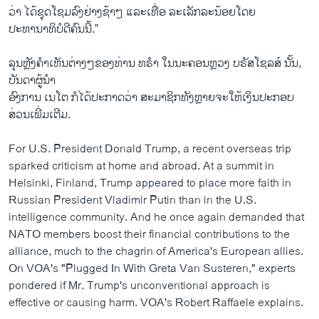
ວ່າ ໄດ້ຊຸດໂຊມລົງຢ່າງຊ້າໆ ແລະເທື່ອ ລະເລັກລະນ້ອຍໂດຍ
ປະທານາທິບໍດີຄົນນີ້.”
ລຸນຫຼັງຄຳເຫັນຕ່າງໆຂອງທ່ານ ທຣຳ ໃນນະຄອນຫຼວງ ບຣັສໂຊລສ໌ ນັ້ນ,
ບັນດາຜູ້ນຳ
ອົງການ ເນໂຕ ກໍໄດ້ປະກາດວ່າ ສະມາຊິກທັງຫຼາຍຈະໃຫ້ເງິນປະກອບ
ສ່ວນເພີ່ມເຕີມ.
For U.S. President Donald Trump, a recent overseas trip
sparked criticism at home and abroad. At a summit in
Helsinki, Finland, Trump appeared to place more faith in
Russian President Vladimir Putin than in the U.S.
intelligence community. And he once again demanded that
NATO members boost their financial contributions to the
alliance, much to the chagrin of America's European allies.
On VOA's "Plugged In With Greta Van Susteren," experts
pondered if Mr. Trump's unconventional approach is
effective or causing harm. VOA's Robert Raffaele explains.