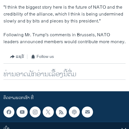
"I think the biggest story here is the future of NATO and the
credibility of the alliance, which I think is being undermined
slowly and by bits and pieces by this president."
Following Mr. Trump's comments in Brussels, NATO
leaders announced members would contribute more money.
ແຊຣ໌
Follow us
ທ່ານອາດມັກອ່ານເລື້ອງນີ້ຕື່ມ
ຕິດຕາມພວກເຮົາ ທີ່
ເບິ່ງ