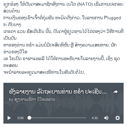
ຮຽກຮ້ອງ ໃຫ້ບັນດາສະມາຊິກອົງການ ເນໂຕ (NATO) ເພີ່ມການປະກອບ
ສ່ວນດ້ານ
ການເງິນຂອງເຂົາເຈົ້າຕໍ່ກຸ່ມພັນ ທະມິດດັ່ງກ່າວ. ໃນລາຍການ Plugged
In ກັບນາງ
ເກຣຕາ ແວນ ຊັສເຕີເຣັນ ນັ້ນ, ບັນດາຜູ້ຊ່ຽວຊານໄດ້ໄຕ່ຕອງວ່າ ວິທີການທີ່
ເປັນບັນ
ຫາຂອງທ່ານ ທຣຳ ແມ່ນບໍ່ມີປະສິດທິຜົນ ຫຼື ສ້າງຄວາມເສຍຫາຍ. ນັກ
ຂ່າວຂອງວີໂອ
ເອ ໂຣເບີດ ຣາຟາແອລລີ ໄດ້ໃຫ້ການອະທິບາຍໃນລາຍງານນີ້, ເຊິ່ງ ພຸດ
ທະສອນ
ຈະນຳລາຍລະອຽດມາສະເໜີທ່ານໃນອັນດັບຕໍ່ໄປ.
ຟັງລາຍງານ ລັດຖະບານທ່ານ ທຣຳ ປະເຊີນກັບ ການວິພາກວິຈານ ແລະ ຄຳຖາມຫຼາຍຂຶ້ນ
by
ສຽງອາເມຣິກາ ວີໂອເອລາວ
No media source currently available
0:00
4:32