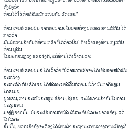
ໃນວັນທີ 18 ກໍລະກົດ ທີ່ທຳນຽບຂາວ, ທ່ານປະທານາທິບໍດີໄດ້ຢືນຢັນອີກ
ຄັ້ງນຶ່ງວ່າ
ທ່ານໄດ້ໃຊ້ທ່າທີອັນໜັກແໜ້ນກັບ ຣັດເຊຍ.”
ທ່ານ ເຈມສ໌ ຣອບບິນ ຈາກສະພານະໂຍບາຍຕ່າງປະເທດ ອາເມຣິກັນ ໄດ້
ກ່າວວ່າ
ມັນມີຄວາມສຳຄັນທີ່ທ່ານ ທຣຳ “ໄດ້ຕ່າວປີ້ນ” ຄຳເວົ້າຂອງທ່ານ ກ່ຽວກັບ
ທ່ານ ປູຕິນ
ໃນນະຄອນຫຼວງ ແຮລຊິງກິ, ແຕ່ທ່ານໄດ້ເວົ້າຕື່ມວ່າ:
ທ່ານ ເຈມສ໌ ຣອບບິນສ໌ ໄດ້ເວົ້າວ່າ “ບໍ່ວ່າພວກເຮົາຈະໄດ້ເຫັນສາຍພົວພັນ
ລະຫວ່າງ
ສະຫະລັດ ກັບ ຣັດເຊຍ ໄດ້ພັດທະນາດີຂຶ້ນກໍຕາມ. ບໍ່ວ່າບັນຫາຄືແຫຼມ
ໄຄຣເມຍ,
ຢູເຄຣນ, ການສະໜັບສະໜູນ ອີຣ່ານ, ຊີເຣຍ, ຈະມີຄວາມສຳຄັນໃນການ
ປະຊຸມຕາມ
ມາຫຼັງຈາກນັ້ນ, ມັນຈະເປັນການກຳນົດ ຜົນກະທົບໄລຍະຍາວແທ້ໆ. ແຕ່
ໃນໄລຍະ
ສັ້ນນັ້ນ, ພວກເຮົາຄົງຈະຕ້ອງໄດ້ຜ່ານຜ່າ ສະຖານະການທາງການເມືອງທີ່