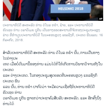
ວິທະຍາສາດ-ເທັກໂນໂລຈີ
ທຸລະກິດ
ພາສາອັງກິດ
ປະທານາທິບໍດີ ສະຫະລັດ ທ່ານ ດໍໂນລ ທຣຳ, ຊ້າຍ, ແລະ ປະທານາທິບໍດີ
ວີດີໂອ
ຣັດເຊຍ ທ່ານ ວລາດິເມຍ ປູຕິນ ເດີນທາງຮອດສະຖານທີ່ຈັດກອງປະຊຸມຖະແຫຼງ
ຂ່າວ ທີ່ທຳນຽບປະທານາທິບໍດີ ໃນນະຄອນຫຼວງ ແຮລຊິງກິ, ປະເທດ ຟິນແລນ. 16
ສຽງ
ກໍລະກົດ, 2018.
ລາຍການກະຈາຍສຽງ
ຕິດຕາມພວກເຮົາ ທີ່
ສຳລັບປະທານາທິບໍດີ ສະຫະລັດ ທ່ານ ດໍໂນລ ທຣຳ ນັ້ນ, ການເດີິນທາງ
ລາຍງານ
ໄປຕ່າງປະ
ເທດ ເມື່ອບໍ່ດົນມານີ້ຂອງທ່ານ ແມ່ນໄດ້ກໍ່ໃຫ້ເກີດການວິພາກວິຈານທັງໃນ
ປະເທດ
ພາສາຕ່າງໆ
ແລະ ຕ່າງປະເທດ. ໃນກອງປະຊຸມສຸດຍອດທີ່ນະຄອນຫຼວງ ແຮລຊິງກິ
ປະເທດ ຟິນ
ແລນ ນັ້ນ, ທ່ານ ທຣຳ ປາກົດວ່າ ຈະມີຄວາມເຊື່ອຖືຕໍ່ປະທານາທິບໍດີ
ຣັດເຊຍ ທ່ານ
ວລາດິເມຍ ປູຕິນ ຫຼາຍກວ່າປະຊາຄົມສືບລັບ ສະຫະລັດ. ແລະ ອີກຄັ້ງນຶ່ງ
ທ່ານໄດ້