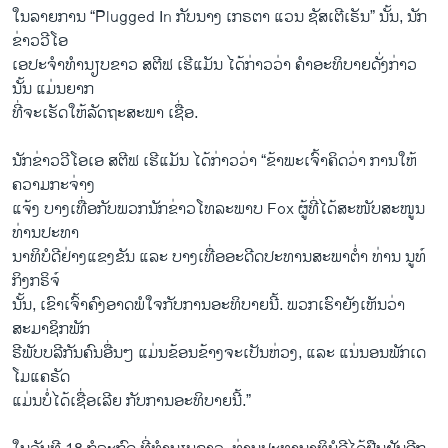
ໃນລາຍການ “Plugged In ກັບນາງ ເກຣຕາ ແວນ ຊັສເຕີເຣັນ” ນັ້ນ, ນັກ
ຂ່າວວີໂອ
ເອປະຈຳທຳນຽບຂາວ ສຕີຟ ເຮີແມັນ ໄດ້ກ່າວວ່າ ຄຳອະທິບາຍດັ່ງກ່າວ
ນັ້ນ ແມ່ນຍາກ
ທີ່ຈະເຮັດໃຫ້ລັດຖະສະພາ ເຊື່ອ.
ນັກຂ່າວວີໂອເອ ສຕີຟ ເຮີແມັນ ໄດ້ກ່າວວ່າ “ຂ້າພະເຈົ້າຄິດວ່າ ການໃຫ້
ຄວາມກະຈ່າງ
ແຈ້ງ ບາງເທື່ອກັບພວກນັກຂ່າວໂທລະພາບ Fox ຜູ້ທີ່ໄດ້ສະໜັບສະໜູນ
ທ່ານປະທາ
ນາທິບໍດີຢ່າງແຂງຂັນ ແລະ ບາງເທື່ອອະດີດປະທານສະພາຕໍ່າ ທ່ານ ນູທ໌
ກິງກຣິຈ໌
ນັ້ນ, ເຂົາເຈົ້າຄົງອາດພໍໃຈກັບການອະທິບາຍນີ້. ພວກເຮົາຍັງເຫັນວ່າ
ສະມາຊິກພັກ
ຣີພັບບລີກັນຄົນອື່ນໆ ແມ່ນຂ້ອນຂ້າງຈະເປັນຫ່ວງ, ແລະ ແນ່ນອນພັກເດ
ໂມແຄຣັດ
ແມ່ນບໍ່ໄດ້ເຊື່ອເລີຍ ກັບການອະທິບາຍນີ້.”