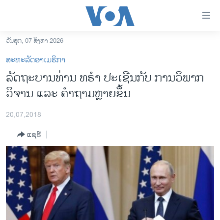
ລິ້ງ
ສຳຫລັບ
ເຂົ້າ
ວັນສຸກ, 07 ສິງຫາ 2026
ຫາ
ໂຮມເພຈ
ສະຫະລັດອາເມຣິກາ
ຂ້າມ
ລາວ
ລັດຖະບານທ່ານ ທຣຳ ປະເຊີນກັບ ການວິພາກ
ຂ້າມ
ອາເມຣິກາ
ວິຈານ ແລະ ຄຳຖາມຫຼາຍຂຶ້ນ
ຂ້າມ
ໄປ
ການເລືອກຕັ້ງ ປະທານາທີບໍດີ ສະຫະລັດ 2024
ຫາ
20,07,2018
ຂ່າວ​ຈີນ
ຊອກ
ແຊຣ໌
ຄົ້ນ
ໂລກ
ເອເຊຍ
ອິດສະຫຼະພາບດ້ານການຂ່າວ
ຊີວິດຊາວລາວ
ຊຸມຊົນຊາວລາວ