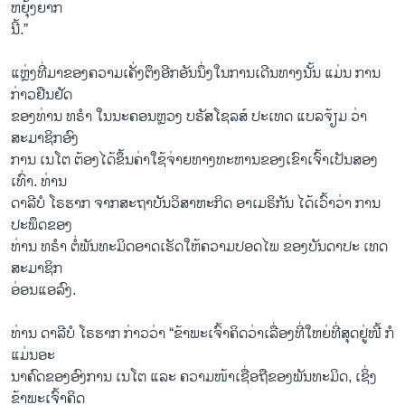
ຫຍຸ້ງຍາກ
ນີ້.”
ແຫຼ່ງທີ່ມາຂອງຄວາມເຄັ່ງຕຶງອີກອັນນຶ່ງໃນການເດີນທາງນັ້ນ ແມ່ນ ການ
ກ່າວຢືນຢັດ
ຂອງທ່ານ ທຣຳ ໃນນະຄອນຫຼວງ ບຣັສໂຊລສ໌ ປະເທດ ແບລຈ້ຽມ ວ່າ
ສະມາຊິກອົງ
ການ ເນໂຕ ຕ້ອງໄດ້ຂຶ້ນຄ່າໃຊ້ຈ່າຍທາງທະຫານຂອງເຂົາເຈົ້າເປັນສອງ
ເທົ່າ. ທ່ານ
ດາລີບໍ ໂຣຮາກ ຈາກສະຖາບັນວິສາຫະກິດ ອາເມຣິກັນ ໄດ້ເວົ້າວ່າ ການ
ປະພຶດຂອງ
ທ່ານ ທຣຳ ຕໍ່ພັນທະມິດອາດເຮັດໃຫ້ຄວາມປອດໄພ ຂອງບັນດາປະ ເທດ
ສະມາຊິກ
ອ່ອນແອລົງ.
ທ່ານ ດາລີບໍ ໂຣຮາກ ກ່າວວ່າ “ຂ້າພະເຈົ້າຄິດວ່າເລື່ອງທີ່ໃຫຍ່ທີ່ສຸດຢູ່ໜີ້ ກໍ
ແມ່ນອະ
ນາຄົດຂອງອົງການ ເນໂຕ ແລະ ຄວາມໜ້າເຊື່ອຖືຂອງພັນທະມິດ, ເຊິ່ງ
ຂ້າພະເຈົ້າຄິດ