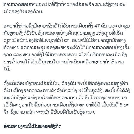
ການກວດ​ສອບ​ການ​ລະ​ເມີດ​ທີ່​ຖືກ​ກ່າວ​ຫາ​ເປັນ​ປະ​ຈຳ ລວມ​ເຖິງ​ການ​ລະ​
ເມີດ​ຂອງ​ຈີນ​ເອງ​ດ້ວຍ.
ສະ​ພາ​ດັ່ງ​ກ່າວ​ຊຶ່ງ​ມີ​ສະ​ມາ​ຊິກ​ທີ່​ໄດ້​ຮັບ​ການ​ເລືອກ​ຕັ້ງ 47 ຄົນ ແລະ ປະ​ຊຸມ​
ກັນຫຼາຍ​ຄັ້ງ​ຕໍ່​ປີ​ເປັນ​ອົງ​ການ​ລະ​ຫວ່າງ​ລັດ​ຖະ​ບານ​ພຽງ​ແຫ່ງ​ດຽວ​ທີ່​ເຮັດ​
ວຽກ​ເພື່ອ​ປົກ​ປ້ອງ​ສິດ​ທິ​ມະ​ນຸດ​ທົ່ວ​ໂລກ. ສະ​ພານີ້ບໍ່​ມີ​ອຳ​ນາດ​ຜູກ​ມັດ​ທາງ​
ກົດ​ໝາຍ ແຕ່​ການ​ປະ​ຊຸມ​ຂອງ​ສະ​ພາ​ຈະ​ເຮັດ​ໃຫ້​ມີ​ການກວດ​ສອບ​ຢ່າງ​ເຂັ້ມ​
ງວດ ແລະ ສາ​ມາດ​ສັ່ງ​ໃຫ້​ມີ​ການ​ສອບ​ສວນ ເພື່ອ​ບັນ​ທຶ​ກ​ການ​ລະ​ເມີດ ຊຶ່ງ​
ບາງ​ຄັ້ງ​ອາດ​ໃຊ້​ເປັນ​ພື້ນ​ຖານ​ໃນ​ການ​ດຳ​ເນີນ​ຄະ​ດີ​ອາ​ຊະ​ຍາ​ກຳ​ສົງ​ຄາມ​
ໄດ້.
ຕັ້ງ​ແຕ່​ເດືອນ​ມັງ​ກອນ​ເປັນ​ຕົ້ນ​ໄປ, ວໍ​ຊິງ​ຕັນ ຈະ​ບໍ່​ມີ​ສິດ​ລົງ​ຄະ​ແນນ​ສຽງ​ອີກ​
ຕໍ່​ໄປ ເນື່ອງ​ຈາກວາ​ລະ​ການ​ດຳ​ລົງ​ຕຳ​ແໜ່ງ 3 ປີ​ສິ້ນ​ສຸດ​ລົງ. ສະ​ນັ້ນ​ບໍ່​ໄດ້​ລົງ​
ສະ​ໝັກ​ຊິງ​ຕຳ​ແໜ່ງ​ສະ​ໄໝ​ທີ​ສອງ​ຕາມ​ການ​ຕັດ​ສິນ​ໃຈ​ຂອງ​ທ່ານ​ນາງ ເທ​
ເລີ ທີ່​ລະ​ບຸ​ວ່າ​ເກີດ​ຂຶ້ນ​ກ່ອນ​ການ​ເລືອກ​ຕັ້ງ​ປະ​ທາ​ນາ​ທິ​ບໍ​ດີ ເມື່ອ​ວັນ​ທີ 5 ພະ​
ຈິກ ຊຶ່ງ​ທ່ານ ທ​ຣຳ ຈາກ​ພັກ​ຣີ​ພັບ​ບ​ລີ​ກັນ​ເປັນ​ຜູ້​ຊະ​ນະ.
ອ່ານ​ລາຍ​ງານນີ້​ເປັນ​ພາ​ສາ​ອັງ​ກິດ