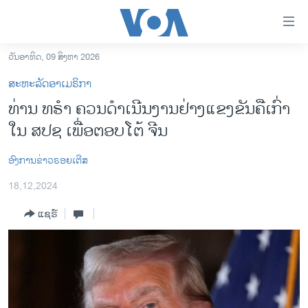
ລິ້ງ
ສຳຫລັບ
ເຂົ້າ
ວັນອາທິດ, 09 ສິງຫາ 2026
ຫາ
ໂຮມເພຈ
ສະຫະລັດອາເມຣິກາ
ຂ້າມ
ລາວ
ທ່ານ ທຣຳ ຄວນດຳເນີນງານຢ່າງແຂງຂັນຄືເກົ່າ
ຂ້າມ
ອາເມຣິກາ
ໃນ ສປຊ ເພື່ອຕອບໂຕ້ ຈີນ
ຂ້າມ
ໄປ
ການເລືອກຕັ້ງ ປະທານາທີບໍດີ ສະຫະລັດ 2024
ຫາ
ອົງການຂ່າວຣອຍເຕີສ
ຂ່າວ​ຈີນ
ຊອກ
18,12,2024
ຄົ້ນ
ໂລກ
ແຊຣ໌
ເອເຊຍ
ອິດສະຫຼະພາບດ້ານການຂ່າວ
ຊີວິດຊາວລາວ
ຊຸມຊົນຊາວລາວ