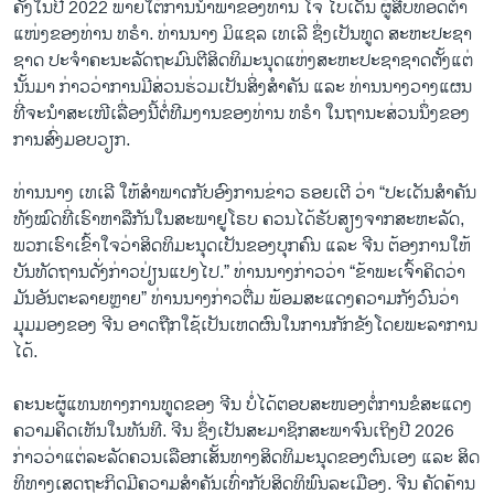
ຄັ້ງ​ໃນ​ປີ 2022 ພ​າຍ​ໃຕ້​ການ​ນຳ​ພາ​ຂອງ​ທ່ານ ໂຈ ໄບ​ເດັນ ຜູ້​ສືບ​ທອດ​ຕຳ​
ແໜ່ງ​ຂອງ​ທ່ານ ທ​ຣຳ. ທ່ານນາງ ມິ​ແຊ​ລ ເທ​ເລີ ຊຶ່ງ​ເປັນ​ທູດ ສະ​ຫະ​ປະ​ຊາ​
ຊາດ ປະ​ຈຳ​ຄະ​ນະ​ລັດ​ຖະ​ມົນ​ຕີ​ສິດ​ທິ​ມະ​ນຸດ​ແຫ່ງ​ສ​ະ​ຫະ​ປະ​ຊາ​ຊາດ​ຕັ້ງ​ແຕ່​
ນັ້ນ​ມາ ກ່າວ​ວ່າ​ການ​ມີ​ສ່ວນ​ຮ່ວມ​ເປັນ​ສິ່ງ​ສຳ​ຄັນ ແລະ ທ່ານ​ນາງວາງ​ແຜນ​
ທີ່​ຈະ​ນຳ​ສະ​ເໜີ​ເລື່ອງນີ້​ຕໍ່​ທີມ​ງານ​ຂອງ​ທ່ານ ທ​ຣຳ ໃນ​ຖາ​ນະ​ສ່ວນ​ນຶ່ງ​ຂອງ​
ການ​ສົ່ງ​ມອບ​ວຽກ.
ທ່ານ​ນາງ ເທ​ເລີ ໃຫ້​ສຳ​ພາດ​ກັບ​ອົງ​ການ​ຂ່າວ ຣອ​ຍ​ເຕີ ວ່າ “ປະ​ເດັນ​ສຳ​ຄັນ​
ທັງ​ໝົດ​ທີ່​ເຮົາ​ຫາ​ລື​ກັນ​ໃນ​ສະ​ພາ​ຢູ​ໂຣບ ຄວນ​ໄດ້​ຮັບ​ສຽງ​ຈາກ​ສະ​ຫະ​ລັດ,
ພວກ​ເຮົາ​ເຂົ້າ​ໃຈ​ວ່າ​ສິດ​ທິ​ມະ​ນຸດ​ເປັນ​ຂອງ​ບຸກ​ຄົນ ແລະ ຈີນ ຕ້ອງ​ການ​ໃຫ້​
ບັນ​ທັດ​ຖານ​ດັ່ງ​ກ່າວ​ປ່ຽນ​ແປງ​ໄປ.” ທ່ານ​ນາງ​ກ່າວ​ວ່າ “ຂ້າ​ພະ​ເຈົ້າ​ຄິດ​ວ່າ​
ມັນ​ອັນ​ຕະ​ລາຍຫຼາຍ” ທ່ານ​ນາງ​ກ່າວ​ຕື່ມ ພ້ອມ​ສະ​ແດງ​ຄວາ​ມ​ກັງ​ວົນ​ວ່າ
ມຸມມອງ​ຂອງ ຈີນ ອາດ​ຖືກ​ໃຊ້​ເປັນ​ເຫດ​ຜົນ​ໃນ​ການ​ກັກ​ຂັງ​ໂດຍ​ພະ​ລາ​ການ​
ໄດ້.
ຄ​ະ​ນະ​ຜູ້​ແທນ​ທາງ​ການ​ທູດ​ຂອງ​ ຈີນ ບໍ່​ໄດ້​ຕອບ​ສະ​ໜອງ​ຕໍ່​ການ​ຂໍ​ສະ​ແດງ​
ຄວາມ​ຄິດ​ເຫັນ​ໃນ​ທັນ​ທີ. ຈີນ ຊຶ່ງ​ເປັນ​ສະ​ມາ​ຊິກ​ສະ​ພາ​ຈົນ​ເຖິງ​ປີ 2026
ກ່າວ​ວ່າ​ແຕ່​ລະ​ລັດ​ຄວນ​ເລືອກ​ເສັ້ນ​ທາງ​ສິດ​ທິ​ມະ​ນຸດ​ຂອງ​ຕົນ​ເອງ ແລະ ສິດ​
ທິ​ທາງ​ເສດ​ຖະ​ກິດ​ມີ​ຄວາມ​ສຳ​ຄັນ​ເທົ່າ​ກັບ​ສິດ​ທິ​ພົນ​ລະ​ເມືອງ. ຈີນ ຄັດ​ຄ້ານ​