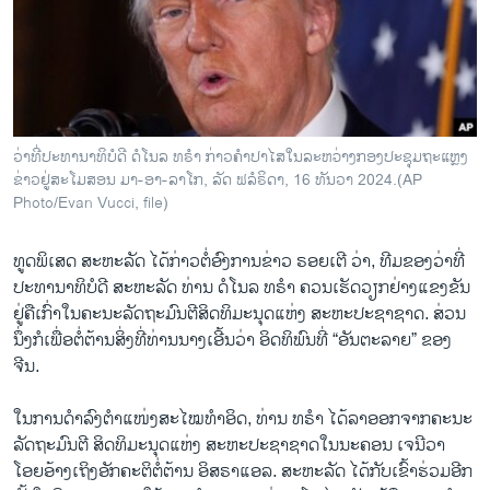
ວິທະຍາສາດ-ເທັກໂນໂລຈີ
ທຸລະກິດ
ພາສາອັງກິດ
ວີດີໂອ
ວ່າ​ທີ່​ປະ​ທາ​ນາ​ທິ​ບໍ​ດີ ດໍ​ໂນ​ລ ທ​ຣຳ ກ່າວ​ຄຳ​ປາ​ໄສ​ໃນ​ລະ​ຫວ່າງກອງ​ປະ​ຊຸມ​ຖະ​ແຫຼງ​
ສຽງ
ຂ່າວ​ຢູ່​ສະ​ໂມ​ສອນ ມາ-ອາ-ລ​າ​ໂກ, ລັດ ຟ​ລໍ​ຣິ​ດາ, 16 ທັນ​ວາ 2024.(AP
Photo/Evan Vucci, file)
ລາຍການກະຈາຍສຽງ
ຕິດຕາມພວກເຮົາ ທີ່
ລາຍງານ
ທູດ​ພິ​ເສດ ສະ​ຫະ​ລັດ ໄດ້​ກ່າວ​ຕໍ່​ອົງ​ການ​ຂ່າວ ຣອຍ​ເຕີ​ ວ່າ, ທີ​ມ​ຂອງວ່າ​ທີ່​
ປະ​ທາ​ນາ​ທິ​ບໍ​ດີ ສະ​ຫະ​ລັດ ທ່ານ ດໍ​ໂນ​ລ ທ​ຣຳ ຄວນ​ເຮັດ​ວຽກ​ຢ່າງ​ແຂງ​ຂັນ​
ຢູ່​ຄື​ເກົ່າໃນ​ຄະ​ນະ​ລັດ​ຖະ​ມົນ​ຕີ​ສິດ​ທິ​ມະ​ນຸດ​ແຫ່ງ ສະ​ຫະ​ປະ​ຊາ​ຊາດ. ສ່ວນ​
ພາສາຕ່າງໆ
ນຶ່ງ​ກໍ​ເພື່ອ​ຕໍ່​ຕ້ານ​ສິ່ງ​ທີ່​ທ່ານ​ນາງ​ເອີ້ນ​ວ່າ ອິດ​ທິ​ພົນທີ່ “ອັນ​ຕະ​ລາຍ” ຂອງ
ຈີນ.
ໃນ​ການ​ດຳ​ລົງ​ຕຳ​ແໜ່ງ​ສະ​ໄໝທຳ​ອິດ, ທ່ານ ທ​ຣຳ ໄດ້​ລາ​ອອກ​ຈາກ​ຄະ​ນະ​
ລັດ​ຖະ​ມົນ​ຕີ ສິດ​ທິມະ​ນຸດ​ແຫ່ງ ສະ​ຫະ​ປະ​ຊາ​ຊາດ​ໃນ​ນະ​ຄອນ ເຈ​ນີ​ວາ
ໂອຍ​ອ້າງ​ເຖິງ​ອັກ​ຄະ​ຕິ​ຕໍ່​ຕ້ານ ອິ​ສ​ຣາ​ແອ​ລ. ສະ​ຫະ​ລັດ ໄດ້​ກັບ​ເຂົ້າ​ຮ່ວມ​ອີກ​