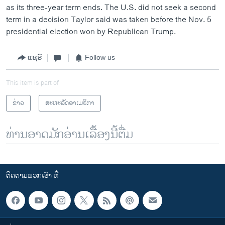
as its three-year term ends. The U.S. did not seek a second
term in a decision Taylor said was taken before the Nov. 5
presidential election won by Republican Trump.
ແຊຣ໌
Follow us
This item is part of
ຂ່າວ
ສະຫະລັດອາເມຣິກາ
ທ່ານອາດມັກອ່ານເລື້ອງນີ້ຕື່ມ
ຕິດຕາມພວກເຮົາ ທີ່