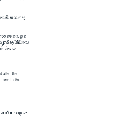
ທຳ​ການ​ສືບ​ສວນ​ທາງ​
ຄາວຂອງ​ເວ​ເນ​ຊູ​ເອ​
​ຮຽກ​ຮ້ອງ​ໃຫ້​ມີ​ການ
​ຣຳ ກ່າວ​ວ່າ:
 after the
tions in the
ພວກ​ນັກ​ການ​ທູດອ​າ​