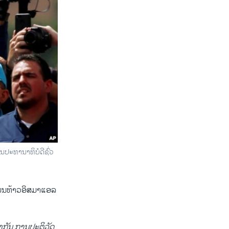
​ທາ​ນາ​ທິ​ບໍ​ດີ​ຊົ່ວ​
່ນ​ທ້າວ​ອິ​ສ​ມາ​ແອ​ລ
​ກັນ ການ​ປະ​ຕິ​ວັດ​