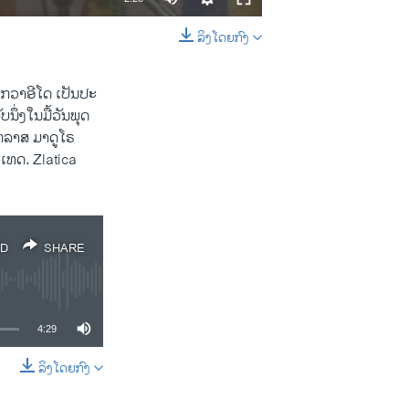
ລິງໂດຍກົງ
EMBED
SHARE
ານ ກວາ​ອີໂດ ເປັນ​ປະ​
່ງ​ໃນ​ມື້​ວັນ​ພຸດ​
ກ​ລາ​ສ ມາ​ດູ​ໂຣ
ປະ​ເທດ. Zlatica
D
SHARE
4:29
ລິງໂດຍກົງ
SHARE