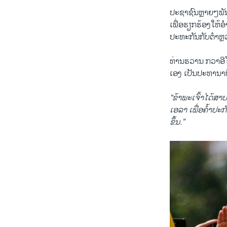
ປະ​ຊາ​ຊົນ​ຫຼາຍໆ​ພັນ​
ເພື່ອ​ຮຽກ​ຮ້ອງ​ໃຫ້
ປະ​ທະ​ກັນກັບ​ຕຳ​ຫຼວດ
​ທ່ານ​ຮ​ວານ ກວາ​ອີໂ
ເອງ ​ເປັນ​ປະ​ທາ​ນາ​
“ຂ້າ​ພະ​ເຈົ້າ​ໄດ້​ສ​
ເອ​ລາ ເພື່ອ​ຄ້ຳ​ປະ​
ຂຶ້ນ.”