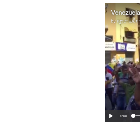
Venezuelan
by
ສຽງອາເມຣິກ
0:00