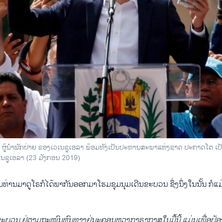
ຜູ້​ນຳ​ພັກ​ຝ່າຍ ຂອງ​ເວ​ເນ​ຊູ​ເອ​ລາ ພ້ອມ​ທັງ​ເປັນ​ປະ​ທານ​ສະ​ພາ​ແຫ່ງ​ຊາດ ປະ​ກາດ​ໂຕ ເປັນ​ປະ
ນ​ຊູ​ເອ​ລາ (23 ມັງ​ກອນ 2019)
່ານ​ມາ​ດູ​ໂຣກໍ​ໄດ້​ພາ​ກັນ​ອອກ​ມາໂຮມ​ຊຸມ​ນຸມເດີນ​ຂະ​ບວນ ຊຶ່ງ​ນຶ່ງ​ໃນ​ນັ້ນ ກໍ​ແມ
​ບວນ ​ຢູ່​ຕາມ​ຖະ​ໜົນ​ຫົນ​ທາງ​ຢູ່ນະ​ຄອນ​ຫຼວງ​ກາ​ຣາ​ກາ​ສ​ໃນ​ມື້ນີ້ ແມ່ນ​ເພື່ອ​ປ້ອງ