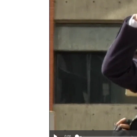
ວິທະຍາສາດ-ເທັກໂນໂລຈີ
ທຸລະກິດ
ພາສາອັງກິດ
ວີດີໂອ
ສຽງ
ລາຍການກະຈາຍສຽງ
ລາຍງານ
0:00