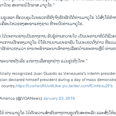
​ພາ​ໂດຍ ​ສະ​ຫາຍ​ນິ​ໂກ​ລາ​ສ ມາ​ດູ​ໂຣ.”
​ຊູ​ເອ​ລາ ທີ່​ຄວບ​ຄຸມ​ໂດຍ​ພວກ​ທີ່​ຍັງ​ຈົງ​ຮັກ​ພັກ​ດີ​ຕໍ່​ທ່ານ​ມາ​ດູ​ໂຣ ໄດ້​ສັ່ງ​ໃຫ້​
ເຄື່ອນ​ໄຫວ​ຂອງ​ສະ​ພາ​ແຫ່ງ​ຊາດ ​ທີ່​ຈະ​ປົດ​ທ່ານ​ມາ​ດູ​ໂຣ.
ຣຳ ໄດ້​ປະ​ກາດ​ຢ່າງ​ເປັນ​ທາງ​ການ ຮັບ​ຮູ້​ທ່ານກວາຍ​ໂດ ເປັນ​ປ​ະ​ທາ​ນາ​ທິ​ບໍ​ດີ​ຊົ່ວ
​ການ​ປົກ​ຄອງ​ມາດູ​ໂຣ ບໍ່​ໃຫ້​ປາບ​ປາມ​ປະ​ຊາ​ຊົນ ​ໃນ​ປະ​ເທດ​ດັ່​ງ​ກ່າວ ທີ່​ພວມ
​ນັກ​ຂ່າວ​ຖາມ​ວ່າ ທ່ານ​ຈະ​ພິ​ຈາ​ລະ​ນາ​ເອົາທາງ​ເລືອກ​ດ້ານທະ​ຫານ​ຫຼື​ບໍ່ ທ່ານ​ທ
​ຈາ​ລະ​ນາ​ຫຍັງ​ເລີຍ ແຕ່​ທາງ​ເລືອກ​ທຸກ​ຢ່າງ ແມ່ນ​ຢູ່​ເທິງ​ໂຕະ.”
ficially recognized Juan Guaido as Venezuela's interim president
ician declared himself president during a day of mass demonstra
 country.
https://t.co/rwcRUoWJkw
pic.twitter.com/fCmNixu2Fb
f America (@VOANews)
January 23, 2019
ໂຕ້ ທ່ານ​ມາ​ດູ​ໂຣ ໄດ້​ຕັດ​ຄວາມ​ສຳ​ພັນ​ທາງ​ການ​ທູດ​ກັບ​ສະ​ຫະ​ລັດ ແລະ​ສັ່ງ​ໃຫ້​