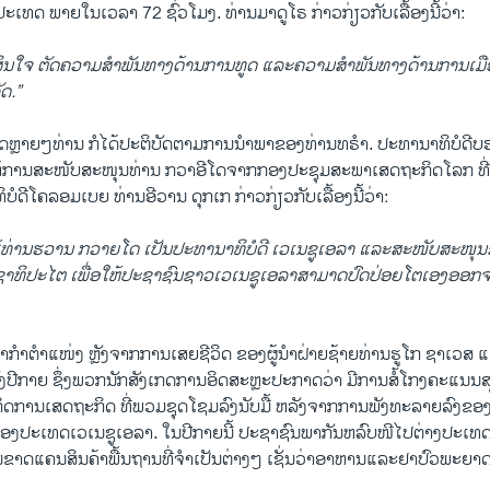
ະ​ເທດ ພາຍ​ໃນເວ​ລາ 72 ຊົ່ວ​ໂມງ. ທ່ານ​ມາ​ດູ​ໂຣ ກ່າວ​ກ່ຽວ​ກັບ​ເລື້ອງນີ້​ວ່າ:
ັດ​ສິນ​ໃຈ ຕັດ​ຄວາມ​ສຳ​ພັນ​ທາງ​ດ້ານ​ການ​ທູດ ແລະ​ຄວາມ​ສຳ​ພັນ​ທາງ​ດ້ານ​ການ​ເມືອ
ັດ.”
ຂດ​ຫຼາຍໆ​ທ່ານ ກໍ​ໄດ້​ປະ​ຕິ​ບັດ​ຕາມ​ການ​ນຳ​ພາ​ຂອງ​ທ່ານ​ທ​ຣຳ. ປະ​ທາ​ນາ​ທິ​ບໍ​ດີບ​
້​ການ​ສະ​ໜັບ​ສະ​ໜຸນທ່ານ ກວາອີ​ໂດຈາກກອງ​ປະ​ຊຸມ​ສະ​ພາ​ເສດ​ຖະ​ກິດ​ໂລກ ທີ່​ປ
​ບໍ​ດີ​ໂຄ​ລອມ​ເບຍ ທ່ານອີວານ ດຸກ​ເກ ກ່າວ​ກ່ຽວ​ກັບ​ເລື້ອງນີ້​ວ່າ:
​ທ່ານ​ຮ​ວານ ກວາຍ​ໂດ ເປັນ​ປະ​ທາ​ນາ​ທິ​ບໍ​ດີ ​ເວ​ເນ​ຊູ​ເອ​ລາ ແລະ​ສະ​ໜັບ​ສະ​ໜຸນ
​ະ​ຊາ​ທິ​ປະ​ໄຕ ເພື່ອ​ໃຫ້ປະ​ຊາ​ຊົນ​ຊາວ​ເວ​ເນ​ຊູ​ເອ​ລາສາ​ມາດ​ປົດ​ປ່ອຍ​ໂຕ​ເອງອອ
ົ້າ​ກຳ​ຕຳ​ແໜ່ງ ຫຼັງ​ຈາກ​ການ​ເສຍ​ຊີ​ວິດ ​ຂອງ​ຜູ້​ນຳ​ຝ່າຍ​ຊ້າຍ​ທ່ານຮູ​ໂກ ຊາ​ເວ​ສ ແ
ງ​ປີ​ກາຍ ຊຶ່ງ​ພວກນັກ​ສັງ​ເກດ​ການ​ອິດ​ສະ​ຫຼະ​ປະ​ກາດ​ວ່າ ມີ​ການ​ສໍ້​ໂກງ​ຄະ​ແນນ​ສຽ
ກິດ​ການ​ເສດ​ຖະ​ກິດ ທີ່​ພວມ​ຊຸດ​ໂຊມ​ລົງ​ນັບ​ມື້ ຫ​ລັງ​ຈາກການ​ພັງ​ທະ​ລາຍ​ລົງ​ຂອງ​ເ
ກ​ຂອງ​ປະ​ເທດເວ​ເນ​ຊູ​ເອ​ລາ. ໃນປີ​ກາຍນີ້ ປະ​ຊາ​ຊົນ​ພາ​ກັນ​ຫລົບ​ໜີ​ໄປ​ຕ່າງ​ປະ​
​ຂາດ​ແຄນ​ສິນ​ຄ້າ​ພື້ນ​ຖານ​ທີ່​ຈຳ​ເ​ປັນ​ຕ່າງໆ ເຊັ່ນ​ວ່າ​ອາ​ຫານແລະ​ຢາ​ປົວພະ​ຍາດ