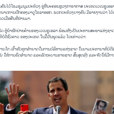
ຄົນ​ໄດ້​ໂຮມ​ຊຸມ​ນຸມ​ປະ​ທ້ວງ ຢູ່​ທີ່​ນະ​ຄອນ​ຫຼວງ​ກາ​ຣາ​ກາ​ສ ປະ​ເທດ​ເວ​ເນ​ຊູ​ເອ​ລາ
​ອຳ​ນາດ​ການປົກ​ຄອງ​ມາ​ດູ​ໂຣລາ​ອອກ. ພວກ​ປະ​ທ້ວງ​ບາງ​ຄົນ ມີ​ລາຍ​ງານ​ວ່າ ໄດ້​
​ເມື່ອ​ຄືນ​ທີ່​ຜ່ານ​ມາ.
ດ ຜູ້​ນຳ​ພັກ​ຝ່າຍ​ຄ້ານ​ຂອງເວ​ເນ​ຊູ​ເອ​ລາ ​ພ້ອມ​ທັງ​ເປັນ​ປະ​ທານ​ສະ​ພາ​ແຫ່ງ​ຊາດ
ທິ​ບໍ​ດີ​ຊົ່ວ​ຄາວ ​ຂອງປະ​ເທດ ໃນ​ມື້​ວັນ​ພຸດແລ້ວ ໂດຍ​ກ່າວ​ວ່າ:
າ​ບານ​ໂຕ ເຂົ້າ​ຮັບ​ທຸກ​ອຳ​ນາດ​ໃນ​ການ​ບໍ​ລິ​ຫານ​ແຫ່ງ​ຊາດ ໃນ​ນາມ​ປະ​ທາ​ນາ​ທິ​ບໍ​ດີ​ຊ
ກັນ ໃຫ້​ການ​ຍຶດ​ອຳນາດ ແລະ​ລັດ​ຖະ​ບານ​ຂາຍ​ຊາດ ສິ້ນ​ສຸດ​ລົງ ແລະ​ຈັດ​ໃຫ້​ມີ​ການ​ເລ