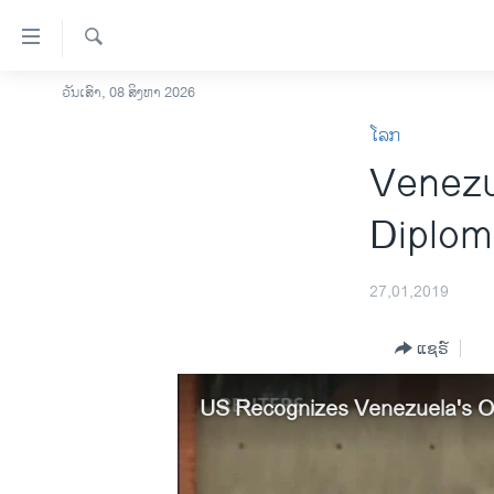
ລິ້ງ
ສຳຫລັບ
ເຂົ້າ
ຄົ້ນຫາ
ວັນເສົາ, 08 ສິງຫາ 2026
ໂຮມເພຈ
ຫາ
ໂລກ
ລາວ
ຂ້າມ
Venezu
ຂ້າມ
ອາເມຣິກາ
ຂ້າມ
ການເລືອກຕັ້ງ ປະທານາທີບໍດີ ສະຫະລັດ
Diplom
ໄປ
2024
ຫາ
ຂ່າວ​ຈີນ
ຊອກ
27,01,2019
ຄົ້ນ
ໂລກ
ແຊຣ໌
ເອເຊຍ
ອິດສະຫຼະພາບດ້ານການຂ່າວ
US Recognizes Venezuela's Op
ຊີວິດຊາວລາວ
ຊຸມຊົນຊາວລາວ