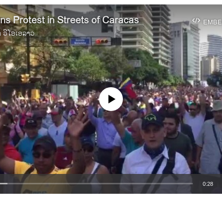
s Protest in Streets of Caracas
EMBE
າ ວີໂອເອລາວ
No media source currently available
0:28
EMBED