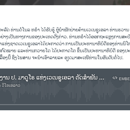
​ຫະ​ລັດ ທ່ານ​ດໍ​ໂນ​ລ ທ​ຣຳ ໄດ້​ຮັບ​ຮູ້ ຜູ້​ນຳ​ພັກ​ຝ່າຍ​ຄ້ານ​ເວ​ເນ​ຊູ​ເອ​ລາ ທ່ານ​ຮວ​
ຄາວຢ່າງເປັນ​ທາງ​ການ​ຂອງປະ​ເທດ​ດັ່ງ​ກ່າວ​. ທ່ານ​ທ​ຣຳ​ໄດ້​ອອກ​ຖະ​ແຫຼງ​ການ​ສະ​ບັບນຶ
​ແຫ່ງ​ຊາດ​ເວ​ເນ​ຊູ​ເອ​ລາໄດ້​ປະ​ກາດ​ວ່າ ການ​ເປັນ​ປະ​ທາ​ນາ​ທິ​ບໍ​ດີ​ຂອງ​ທ່ານ​ນິ​ໂ
ຕາມກົດ​ໝາຍ ແລະ​ທ່ານ​ກວາຍ​ໂດ ໄດ້​ປະ​ກາດ​ໂຕ​ ຂຶ້ນ​ເປັນ​ປະ​ທາ​ນາ​ທິ​ບໍ​ດີ​ ຂອງ
ເລື້ອງນີ້ ຊຶ່ງ​ໄພ​ສານ ຈະນຳເອົາລາຍລະ ອຽດມາສະເໜີທ່ານໃນອັນດັບຕໍ່ໄປ.
ເຊີນ​ຟັງ​ລາຍ​ງານ ປ. ມາ​ດູ​ໂຣ ແຫ່ງ​ເວ​ເນ​ຊູ​ເອ​ລາ ຕັດ​ສຳ​ພັນ ທາງ​ການ​ທູດ ກັບ ສ​ຫລ
EMBE
າ ວີໂອເອລາວ
No media source currently available
EMBED