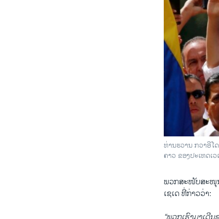
​ທ່ານ​ຮ​ວານ ກວາ​ອີ​ໂດ 
ຄາວ ຂອງ​ປະ​ເທດ​ເວ​ເ
ພວກ​ສະ​ໜັບ​ສະ​ໜຸນ​ທ
ເຊ​ເດ ທີ່​ກ່າວ​ວ່າ:
“ພວກ​ເຮົາ​ມາ​ເດີນ​ຂະ