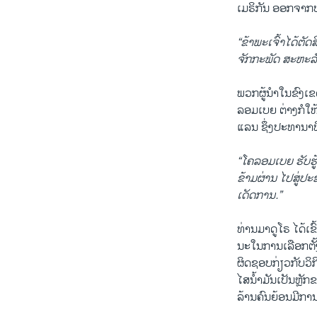
ເມ​ຣິ​ກັນ ອອກ​ຈາກ​ປ
“ຂ້າ​ພະ​ເຈົ້າ​ໄດ້​ຕ
ຈັກ​ກະ​ພັດ ສະ​ຫະ​ລ
ພວກ​ຜູ້​ນຳ​ໃນ​ຂົງ​ເ
ລອມ​ເບຍ ຕ່າງ​ກໍ​ໃຫ
ແລນ ຊຶ່ງ​ປະ​ທາ​ນາ​ທິ
“ໂຄ​ລອມ​ເບຍ ຮັບ​ຮູ້
ຂ້າມ​ຜ່ານ​ ໄປ​ສູ່​ປ
ເດັດ​ການ.”
ທ່ານ​ມາ​ດູ​ໂຣ ໄດ້​ເຂ
ນະ​ໃນ​ການ​ເລືອກ​ຕັ້
ຜິດ​ຊອບ​ກ່ຽວ​ກັບ​ວິ​
ໄສ​ນ້ຳ​ມັນ​ເປັນ​ຫຼັ
ລ້ານ​ຄົນ​ຍ້ອນມີ​ການ