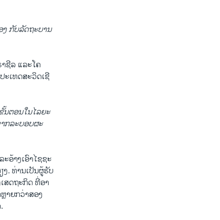
ງ ກັ​ບ​ລັດ​ຖະ​ບານ​
ຣາ​ຊີ​ລ ແລະ​ໂຄ​
ະ​ເທດ​ສະ​ວິດ​ເຊີ​
​ຂັ້ນ​ຕອນໃນ​ໄລ​ຍະ​
ກຈາກ​ລະ​ບອບ​ຜະ​
ລະ​ອ້າງ​ເອົາ​ໄຊ​ຊະ​
ງ. ທ່ານ​ເປັນ​ຜູ້ຮັບ​
ສດ​ຖະ​ກິດ​ ທີ່​ອາ​
ເທດຫຼາຍກວ່າສອງ​
​.