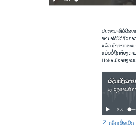
ປະ​ທາ​ນາ​ທິ​ບໍ​ດີ​ສະ
ທາ​ນາ​ທິ​ບໍ​ດີ​ຊົ່ວ​
ແລ້ວ ຫຼັງ​ຈາກ​ສະ​ພາ
ແມ່ນ​ບໍ່​ຖືກ​ຕ້ອງ​
Hoke ມີ​ລາຍ​ງານ​
by
ສຽງອາເມຣິກ
0:00
ຄລິກເພື່ອເປີດ