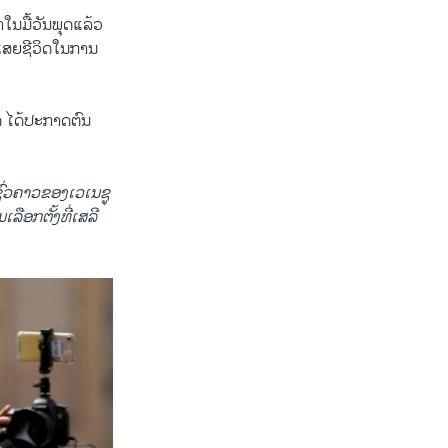
ໃນ​ມື້​ວັນ​ພຸດ​ແລ້ວ
ເສຍ​ຊີວິດ​ໃນ​ການ​
 ໄດ້​ປະ​ກາດ​ຕົນ​
ົ່ວ​ຄາວ​ຂອງ​ເວ​ເນ​ຊູ​
ືອກ​ຕັ້ງ​ທີ່​ເສລີ​