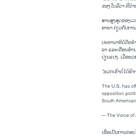
ຂອງ​ໂບ​ລີ​ວາ ທີ່​ນຳ
ສານ​ສູງ​ສຸດ​ຂອງ​ເວ​ເນ
ອາ​ຍາ ກ່ຽວ​ກັບ​ການ​
ປະ​ທາ​ນາ​ທິ​ບໍ​ດີ​ທ​
ລາ ແລະ​ເຕືອນ​ອຳ​ນາດ
ປ່ຽນ​ແປງ. ເມື່ອ​ພວກ
“ພວກ​ເຮົາ​ບໍ່​ໄດ້​ພິ
The U.S. has of
opposition polit
South American
— The Voice o
ເພື່ອ​ເປັນ​ການ​ຕອບ​