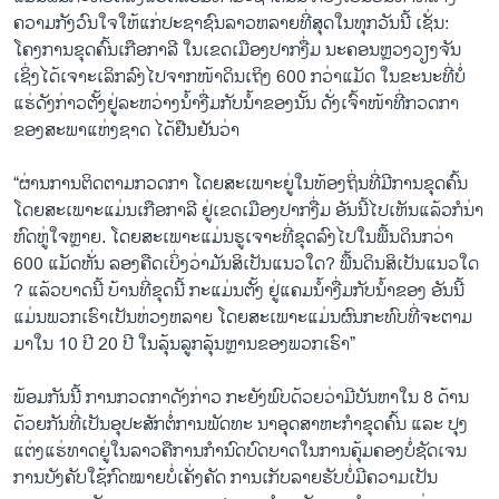
ຄວາມກັງວົນໃຈໃຫ້ແກ່ປະຊາຊົນລາວຫລາຍທີ່ສຸດໃນທຸກວັນນີ້ ເຊັ່ນ:
ໂຄງການຂຸດຄົ້ນເກືອກາລີ ໃນເຂດເມືອງປາກງື່ມ ນະຄອນຫຼວງວຽງຈັນ
ເຊິ່ງໄດ້ເຈາະເລິກ​ລົງໄປຈາກໜ້າດິນເຖິງ 600 ກວ່າແມັດ ໃນຂະນະ​ທີ່​ບໍ່​
ແຮ່ດັງກ່າວ​ຕັ້ງ​ຢູ່​ລະຫວ່າງ​ນ້ຳ​ງື່ມ​ກັບ​ນ້ຳຂອງນັ້ນ ດັ່ງເຈົ້າ​ໜ້າ​ທີ່​ກວດກາ
ຂອງສະພາ​ແຫ່ງ​ຊາດ ​ໄດ້​ຢືນ​ຢັນວ່າ
“ຜ່ານ​ການ​ຕິດ​ຕາມກວດກາ ໂດຍສະເພາະຍູ່ໃນທ້ອງຖິ່ນທີ່ມີການຂຸດຄົ້ນ
ໂດຍສະເພາະແມ່ນເກືອກາລີ ຢູ່ເຂດເມືອງປາກງື່ມ ອັນນີ້ໄປເຫັນແລ້ວກໍນ່າ
ຫົດຫູ່ໃຈຫຼາຍ. ໂດຍ​ສະ​ເພາະ​ແມ່ນ​ຮູ​ເຈາະທີ່ຂຸດ​ລົງໄປ​ໃນພື້ນ​ດິນ​ກວ່າ
600 ແມັດຫັ່ນ​ ລອງຄືດເບິ່ງວ່າ​ມັນສິ​ເປັນ​ແນວ​ໃດ​? ພື້ນ​ດິນ​ສິເປັນແນວໃດ​
? ແລ້ວບາດນີ້ ບ້ານທີ່ຂຸດນີ້ ກະແມ່ນຕັ້ງ ຢູ່ແຄມນ້ຳງື່ມກັບນ້ຳຂອງ ອັນນີ້
ແມ່ນພວກເຮົາເປັນຫ່ວງຫລາຍ ​ໂດຍ​ສະ​ເພາະ​ແມ່ນ​ຜົນ​ກະທົບ​ທີ່​ຈະ​ຕາມ
ມາ​ໃນ​ 10 ປີ 20 ປີ ໃນລຸ້ນລູກລຸ້ນ​ຫຼານ​ຂອງ​ພວກ​ເຮົາ”
ພ້ອມກັນນີ້ ການກວດກາດັງກ່າວ ກະຍັງພົບດ້ວຍວ່າມີບັນຫາໃນ 8 ດ້ານ
ດ້ວຍກັນທີ່ເປັນອຸປະສັກຕໍ່ການພັດທະ ນາອຸດສາຫະກຳຂຸດຄົ້ນ ແລະ ປຸງ
ແຕ່ງແຮ່ທາດຍູ່ໃນລາວຄືການກຳນົດບົດບາດໃນການຄຸ້ມຄອງບໍ່ຊັດເຈນ
ການບັງຄັບໃຊ້ກົດໝາຍບໍ່ເຄັ່ງຄັດ ການເກັບລາຍຮັບບໍ່ມີຄວາມເປັນ