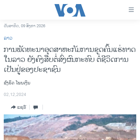
ລິ້ງ
ສຳຫລັບ
ເຂົ້າ
ວັນອາທິດ, 09 ສິງຫາ 2026
ຫາ
ໂຮມເພຈ
ລາວ
ຂ້າມ
ລາວ
ການພັດທະນາອຸດສາຫະກັມການຂຸດຄົ້ນແຮ່ທາດ
ຂ້າມ
ອາເມຣິກາ
ໃນລາວ ຍັງຄົງສືບຕໍ່ສົ່ງຜົນກະທົບ ຕໍ່ຊີວິດການ
ຂ້າມ
ໄປ
ການເລືອກຕັ້ງ ປະທານາທີບໍດີ ສະຫະລັດ 2024
ເປັນຢູ່ຂອງປະຊາຊົນ
ຫາ
ຂ່າວ​ຈີນ
ຊອກ
ຊົງຣິດ ໂພນເງິນ
ຄົ້ນ
ໂລກ
02,12,2024
ເອເຊຍ
ແຊຣ໌
ອິດສະຫຼະພາບດ້ານການຂ່າວ
ຊີວິດຊາວລາວ
ຊຸມຊົນຊາວລາວ