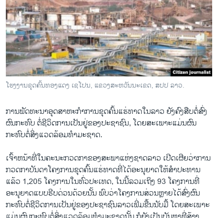
ວິທະຍາສາດ-ເທັກໂນໂລຈີ
ທຸລະກິດ
ພາສາອັງກິດ
ວີດີໂອ
ສຽງ
ໂຮງ​ງານ​ຂຸດ​ຄົ້ນ​ທອງ​ແດງ ເຊ​ໂປນ, ແຂວງສະ​ຫວັນ​ນະ​ເຂດ, ສ​ປ​ປ​ ລາວ.
ລາຍການກະຈາຍສຽງ
ຕິດຕາມພວກເຮົາ ທີ່
ການພັດທະນາອຸດສາຫະກຳການຂຸດຄົ້ນແຮ່ທາດໃນລາວ ຍັງຄົງສືບຕໍ່ສົ່ງ
ລາຍງານ
ຜົນກະທົບ ຕໍ່ຊີວິດການເປັນຢູ່ຂອງປະຊາຊົນ, ໂດຍສະເພາະແມ່ນຜົນ
ກະທົບຕໍ່ສິ່ງແວດລ້ອມທໍາມະຊາດ.
ພາສາຕ່າງໆ
ເຈົ້າຫນ້າທີ່ໃນຄະນະກວດກາຂອງສະພາແຫ່ງຊາດລາວ ເປີດເຜີຍວ່າການ
ກວດກາບັນດາໂຄງການຂຸດຄົ້ນແຮ່ທາດທີ່ໄດ້ອະນຸຍາດໃຫ້ສໍາປະທານ
ແລ້ວ 1,205 ໂຄງການໃນທົ່ວປະເທດ, ໃນນີ້ລວມເຖິງ 93 ໂຄງການທີ່
ອະນຸຍາດແບບຮີບດ່ວນດ້ວຍນັ້ນ ພົບວ່າໂຄງການສ່ວນຫຼາຍໄດ້ສົ່ງຜົນ
ກະທົບຕໍ່ຊີວິດການເປັນຢູ່ຂອງປະຊາຊົນລາວເພີ່ມຂື້ນນັບມື້ ໂດຍສະເພາະ
ແມ່ນຜົນກະທົບຕໍ່ສິ່ງແວດລ້ອມທໍາມະຊາດນັ້ນ ກໍຍັງເປັນບັນຫາທີ່ສ້າງ