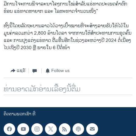
ມີການໂຈະການພິຈາລະນາໂຄງການໃໝ່ສຳລັບແຮ່ທາດປະເພດຄຳຕົກ
ຂ້ອນ ແຮ່ທາດຫາຍາກ ແລະ ໂລຫະທາດຈຳນວນໜຶ່ງ”
ທັ້ງນີ້ໂດຍລັດ​ຖະບານລາວໄດ້ວາງເປົ້າໝາຍທີ່ຈະສ້າງລາຍຮັບໃຫ້ໄດ້ໃນ
ມູນຄ່າລວມກວ່າ 2,800 ລ້ານໂດລາ ຈາກການໃຫ້ສໍາປະທານການຂຸດຄົ້ນ
ແລະ ການປຸງແຕ່ງແຮ່ທາດ ຕື່ມຂື້ນອີກໃນຊ່ວງລະຫວ່າງປີ 2024 ຕໍ່ເນື່ອງ
ໄປເຖິງປີ 2030 ຫຼື ພາຍໃນ 6 ປີຕໍ່ໜ້າ
ແຊຣ໌
Follow us
ທ່ານອາດມັກອ່ານເລື້ອງນີ້ຕື່ມ
ຕິດຕາມພວກເຮົາ ທີ່