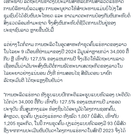
ເອກະພາບ ລັດ​ຖະບານຂາດງບປະມານສຳຫລັບການສຳລວດແຮ່ທາດ
ການບໍລິຫານບໍ່ລວມສູນ ການອະນຸຢາດໃຫ້ສໍາປະທານແມ່ນບໍ່ໂປ່ງໃສ
ຊຸມຊົນບໍ່ໄດ້ຮັບຜົນປະໂຫຍດ ແລະ ຂາດມາດຕະການປ້ອງກັນຜົນກະທົບຕໍ່
ສິ່ງແວດລ້ອມທໍາມະຊາດ ຈຶ່ງສົ່ງຜົນກະທົບຕໍ່ຊີວິດການເປັນຢູ່ຂອງ
ປະຊາຊົນລາວ ຫຼາຍຂື້ນນັບມື້
ແຕ່ຍ່າງໃດກໍ່ຕາມ ການຜະລິດໃນອຸດສາຫະກໍາຂຸດຄົ້ນແຮ່ທາດຂອງລາວ
ໃນໄລຍະ 9 ເດືອນທີ່ຜ່ານມາຂອງປີ 2024 ມີມູນຄ່າຫຼາຍກວ່າ 34,000 ຕື້
ກີບ ຫຼື ເທົ່າກັບ 127,5% ຂອງແຜນການປີ ຈຶ່ງເຮັດໃຫ້ລັດຖະບານລາວ
ເຊື່ອຫມັ້ນວ່າມັນຈະສົ່ງຜົນດີຕໍ່ການພັດທະນາເສດຖະກິດຂອງລາວໃນ
ໄລຍະຍາວຢ່າງແນ່ນອນ ດັ່ງ​ທີ່ ​ທ່ານ​ສອນໄຊ ສີ​ພັນດອນ ນາຍົກ
ລັດຖະມົນຕີ ​ໄດ້ຖະ​ແຫຼງຍືນຍັນວ່າ
“ການຜະລິດແຮ່ທາດ ທັງຮູບແບບປົກກະຕິແລະຮູບແບບທົດລອງ ປະຕິບັດ
ໄດ້ກວ່າ 34,000 ຕື້ກີບ ເທົ່າກັບ 127.5% ຂອງແຜນການປີ ມາຮອດ
ປະຈຸບັນ ຂັ້ນສູນກາງແລະ ທ້ອງຖິ່ນໄດ້ອະນຸມັດໂຄງການຊອກຄົ້ນ,
ສຳຫຼວດ, ຂຸດຄົ້ນ ປຸງແຕ່ງແຮ່ທາດ ທັງໝົດ 1,007 ບໍລິສັດ, ເທົ່າກັບ
1,205 ທຸລະກິດ, ໃນນີ້ ການຂຸດຄົ້ນ-ປຸງແຕ່ງແບບທົດລອງມີ 93 ບໍລິສັດ
ຊື່ງຈາກການປະເມີນຜົນບັນດາໂຄງການແຮ່ທາດໃນສົກປີ 2023 ຈຶ່ງໄດ້