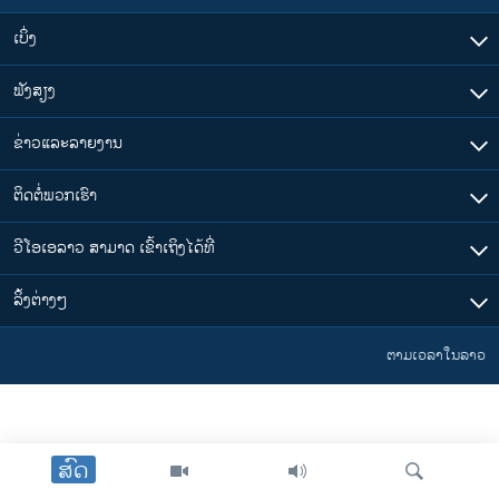
ເບິ່ງ
ຟັງສຽງ
ຂ່າວແລະລາຍງານ
ຕິດຕໍ່ພວກເຮົາ
ວີໂອເອລາວ ສາມາດ ເຂົ້າເຖິງໄດ້ທີ່
​ລິ້ງ​ຕ່າງໆ
ຕາມເວລາໃນລາວ
ສົດ