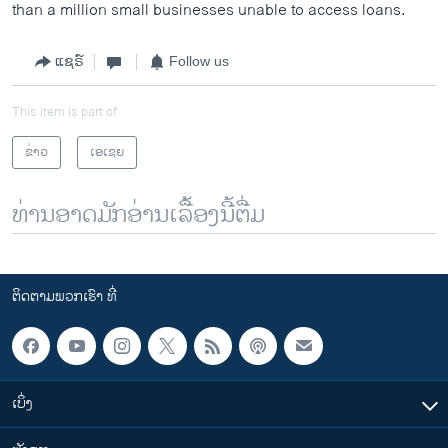
than a million small businesses unable to access loans.
ແຊຣ໌
Follow us
This item is part of
ຂ່າວ
ເອເຊຍ
ທ່ານອາດມັກອ່ານເລື້ອງນີ້ຕື່ມ
ຕິດຕາມພວກເຮົາ ທີ່
ເບິ່ງ