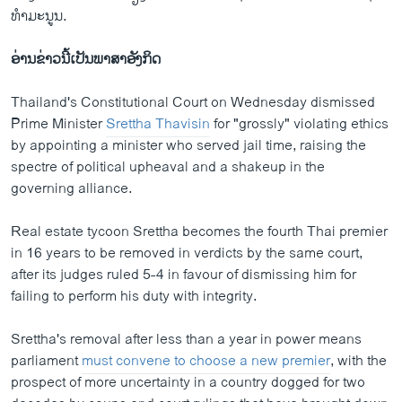
ທຳ​ມະ​ນູນ.
ອ່ານ​ຂ່າວນີ້​ເປັນ​ພາ​ສາ​ອັງ​ກິດ
Thailand's Constitutional Court on Wednesday dismissed
Prime Minister
Srettha Thavisin
for "grossly" violating ethics
by appointing a minister who served jail time, raising the
spectre of political upheaval and a shakeup in the
governing alliance.
Real estate tycoon Srettha becomes the fourth Thai premier
in 16 years to be removed in verdicts by the same court,
after its judges ruled 5-4 in favour of dismissing him for
failing to perform his duty with integrity.
Srettha's removal after less than a year in power means
parliament
must convene to choose a new premier
, with the
prospect of more uncertainty in a country dogged for two