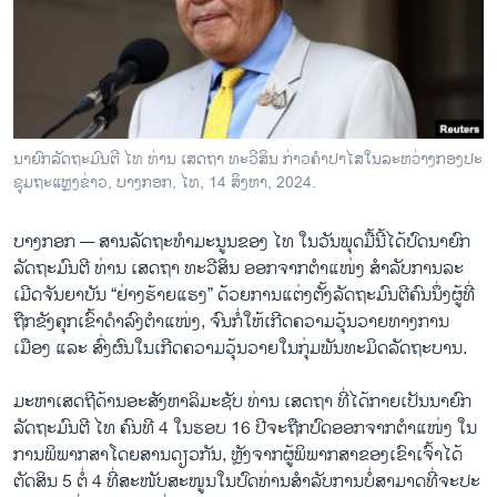
ວິທະຍາສາດ-ເທັກໂນໂລຈີ
ທຸລະກິດ
ພາສາອັງກິດ
ວີດີໂອ
ນາ​ຍົກ​ລັດ​ຖະ​ມົນ​ຕີ ໄທ ທ່ານ ເສດ​ຖາ ທະ​ວີ​ສິນ​ ກ່າວ​ຄຳ​ປາ​ໄສ​ໃນ​ລະ​ຫວ່າງກອງ​ປະ​
ສຽງ
ຊຸມ​ຖະ​ແຫຼງ​ຂ່າວ, ບາງກອກ, ໄທ, 14 ສິງ​ຫາ, 2024.
ລາຍການກະຈາຍສຽງ
ຕິດຕາມພວກເຮົາ ທີ່
ບາງກອກ —
ສານ​ລັດ​ຖະ​ທຳ​ມະ​ນູນ​ຂອງ ໄທ ໃນ​ວັນ​ພຸດ​ມື້​ນີ້​ໄດ້​ປົດ​ນາ​ຍົກ​
ລາຍງານ
ລັດ​ຖະ​ມົນ​ຕີ ທ່ານ ເສດ​ຖາ ທະ​ວີ​ສິນ ອອກ​ຈາກ​ຕຳ​ແໜ່ງ ສຳ​ລັບ​ການ​ລະ​
ເມີດ​ຈັນ​ຍາ​ບັນ “ຢ່າງ​ຮ້າຍ​ແຮງ” ດ້ວຍ​ການ​ແຕ່ງ​ຕັ້ງ​ລັດ​ຖະ​ມົນ​ຕີ​ຄົນ​ນຶ່ງ​ຜູ້​ທີ່​
ຖືກ​ຂັງ​ຄຸກເຂົ້າ​ດຳ​ລົງ​ຕຳ​ແໜ່ງ, ຈົນ​ກໍ່​ໃຫ້​ເກີດຄວາມ​ວຸ້ນ​ວາຍ​ທາງ​ການ​
ພາສາຕ່າງໆ
ເມືອງ ແລະ ສົ່ງ​ຜົນ​ໃນ​ເກີດ​ຄວາມ​ວຸ້ນ​ວາຍ​ໃນ​ກຸ່ມ​ພັນ​ທະ​ມິດ​ລັດ​ຖະ​ບານ.
ມະ​ຫາ​ເສດ​ຖີ​ດ້ານ​ອະ​ສັງ​ຫາ​ລິ​ມະ​ຊັບ ທ່ານ ເສດ​ຖາ ທີ່ໄດ້​ກາຍ​ເປັນ​ນາ​ຍົກ​
ລັດ​ຖະ​ມົນ​ຕີ ໄທ ຄົນ​ທີ 4 ໃນ​ຮອບ 16 ປີ​ຈະ​ຖືກ​ປົດ​ອອກ​ຈາກ​ຕຳ​ແໜ່ງ ໃນ​
ການ​ພິ​ພາກ​ສາ​ໂດຍ​ສານ​ດຽວ​ກັນ, ຫຼັງ​ຈາກ​ຜູ້​ພິ​ພາກ​ສາ​ຂອງ​ເຂົາ​ເຈົ້າ​ໄດ້​
ຕັດ​ສິນ 5 ຕໍ່ 4 ທີ່​ສະ​ໜັບ​ສະ​ໜູນ​ໃນ​ປົດ​ທ່ານ​ສຳ​ລັບ​ການບໍ່​ສາ​ມາດ​ທີ່​ຈະ​ປະ​