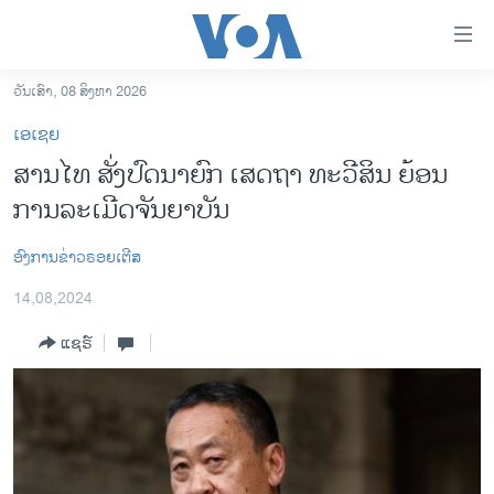
ລິ້ງ
ສຳຫລັບ
ເຂົ້າ
ວັນເສົາ, 08 ສິງຫາ 2026
ຫາ
ໂຮມເພຈ
ເອເຊຍ
ຂ້າມ
ລາວ
ສານ​ໄທ ສັ່ງ​ປົດ​ນາ​ຍົກ ເສດ​ຖາ ທະ​ວີ​ສິນ ຍ້ອນ​
ຂ້າມ
ອາເມຣິກາ
ການ​ລະ​ເມີດ​ຈັນ​ຍາ​ບັນ
ຂ້າມ
ໄປ
ການເລືອກຕັ້ງ ປະທານາທີບໍດີ ສະຫະລັດ 2024
ຫາ
ອົງການຂ່າວຣອຍເຕີສ
ຂ່າວ​ຈີນ
ຊອກ
14,08,2024
ຄົ້ນ
ໂລກ
ແຊຣ໌
ເອເຊຍ
ອິດສະຫຼະພາບດ້ານການຂ່າວ
ຊີວິດຊາວລາວ
ຊຸມຊົນຊາວລາວ