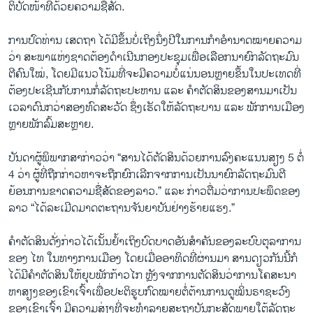
ຕິ​ບັດ​ໜ້າ​ທີ່​ດ້ວຍ​ຄວາມຊື່​ສັດ.
ການ​ປົດ​ທ່ານ ເສດ​ຖາ ໄດ້​ມີ​ຂຶ້ນ​ບໍ່​ເຖິງ​ນຶ່ງ​ປີ​ໃນ​ການ​ກຳ​ອຳ​ນາດ​ໝາຍ​ຄວາມ​
ວ່າ ສະ​ພາ​ແຫ່ງ​ຊາດ​ຕ້ອງ​ດຳ​ເນີນກອງ​ປະ​ຊຸມ​ເພື່ອ​ເລືອກ​ນາ​ຍົກ​ລັດ​ຖະ​ມົນ​
ຕີ​ຄົນ​ໃໝ່, ໂດຍ​ມີ​ແນວ​ໂນ້ມ​ທີ່​ຈະ​ມີ​ຄວາມບໍ່​ແນ່ນອນຫຼາຍ​ຂຶ້ນ​ໃນ​ປະ​ເທດ​ທີ່​
ຕ້ອງ​ປະ​ເຊີນ​ກັບ​ການ​ກໍ່​ລັດ​ຖະ​ປະ​ຫານ ແລະ ຄຳ​ຕັດ​ສິນ​ຂອງ​ສານ​ມາ​ເປັນ​
ເວ​ລາ​ດົນ​ກວ່າ​ສອງ​ທົດ​ສະ​ວັດ ຊຶ່ງ​ເຮັດ​ໃຫ້​ລັດ​ຖະ​ບານ ແລະ ພັກ​ການ​ເມືອງ
ຫຼາຍ​ພັກ​ລົ້ມ​ສະຫຼາຍ.
ບັນ​ດາ​ຜູ້​ພິ​ພາກ​ສາ​ກ່າວ​ວ່າ “ສານ​ໄດ້​ຕັດ​ສິນດ້ວຍ​ການ​ລົງ​ຄະ​ແນນ​ສຽງ 5 ຕໍ່
4 ວ່າ ຜູ້​ທີ່​ຖືກ​ກ່າວ​ຫາ​ຈະ​ຖືກ​ຍົກ​ເລີກ​ຈາກ​ການ​ເປັນ​ນາ​ຍົກ​ລັດ​ຖະ​ມົນ​ຕີ
ຍ້ອນ​ການ​ຂາດ​ຄວາມ​ຊື່​ສັດ​ຂອງ​ລາວ.” ແລະ ກ່າວ​ຕື່ມ​ວ່າການ​ປະ​ພຶດ​ຂອງ​
ລາວ “ໄດ້​ລະ​ເມີດ​ມາດ​ຕະ​ຖາ​ນ​ຈັນ​ຍາ​ບັນ​ຢ່າງ​ຮ້າຍ​ແຮງ.”
ຄຳ​ຕັດ​ສິນ​ດັ່ງ​ກ່າວ​ໄດ້​ເນັ້ນ​ຢ້ຳ​ເຖິງ​ບົດ​ບາດ​ອັນ​ສຳ​ຄັນ​ຂອງ​ລະ​ບົບ​ຕຸ​ລາ​ການ​
ຂອງ ໄທ ໃນ​ທາງ​ການ​ເມືອງ ໂດຍ​ເມື່ອ​ອາ​ທິດ​ທີ່​ຜ່ານ​ມາ ສານ​ດຽວ​ກັນ​ນີ້​ກໍ
ໄດ້​ມີ​ຄຳ​ຕັດ​ສິນໃຫ້​ຍຸບ​ພັກ​ກ້າວ​ໄກ ຫຼັງ​ຈາກ​ການ​ຕັດ​ສິນ​ວ່າການ​ໂຄ​ສະ​ນາ​
ຫາ​ສຽງ​ຂອງ​ເຂົາ​ເຈົ້າ​ເພື່ອ​ປະ​ຕິ​ຮູບ​ກົດ​ໝາຍ​ຕໍ່​ຕ້ານ​ການ​ດູ​ໝິ່ນ​ຣາ​ຊະ​ວົງ​
ຂອງ​ເຂົາ​ເຈົ້າ ມີ​ຄວາມ​ສ່ຽງ​ທີ່​ຈະ​ທຳ​ລາຍສະ​ຖາ​ບັນ​ກະ​ສັດ​ພາຍ​ໃຕ້​ລັດ​ຖະ​