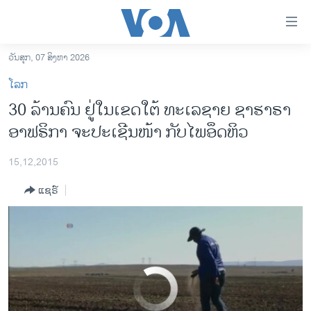
ລິ້ງ
ສຳຫລັບ
ເຂົ້າ
ວັນສຸກ, 07 ສິງຫາ 2026
WFP: 30 Million in Parts of Southern Africa Face Hunger
EMBED
SHARE
ຫາ
ໂຮມເພຈ
ໂລກ
ຂ້າມ
ລາວ
30 ລ້ານຄົນ ຢູ່ໃນເຂດໃຕ້ ທະເລຊາຍ ຊາຮາຣາ
ຂ້າມ
ອາເມຣິກາ
ອາຟຣິກາ ຈະປະເຊີນໜ້າ ກັບໄພອຶດຫິວ
ຂ້າມ
ໄປ
ການເລືອກຕັ້ງ ປະທານາທີບໍດີ ສະຫະລັດ 2024
ຫາ
15,12,2015
ຂ່າວ​ຈີນ
ຊອກ
ແຊຣ໌
ຄົ້ນ
ໂລກ
ເອເຊຍ
ອິດສະຫຼະພາບດ້ານການຂ່າວ
ຊີວິດຊາວລາວ
No media source currently available
ຊຸມຊົນຊາວລາວ