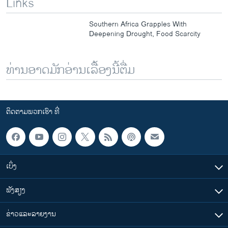
Links
Southern Africa Grapples With
Deepening Drought, Food Scarcity
ທ່ານອາດມັກອ່ານເລື້ອງນີ້ຕື່ມ
ຕິດຕາມພວກເຮົາ ທີ່
ເບິ່ງ
ຟັງສຽງ
ຂ່າວແລະລາຍງານ