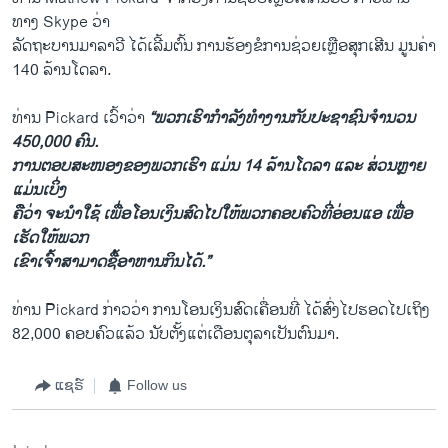
ທາງ Skype ວ່າ
ລັດຖະບານມາລາວີ ໄດ້ເລີ້ມຕົ້ນ ການຮ້ອງຂໍການຊ່ວຍເຫຼືອສຸກເສີນ ມູນຄ່າ
140 ລ້ານໂດລາ.
ທ່ານ Pickard ເວົ້າວ່າ
“ພວກເຮົາກຳລັງທຳງານກັບປະຊາຊົນຈຳນວນ
450,000 ຄົນ.
ການຕອບສະໜອງຂອງພວກເຮົາ ແມ່ນ 14 ລ້ານໂດລາ ແລະ ສ່ວນຫຼາຍ
ແມ່ນເບິ່ງ
ຄືວ່າ ຈະນຳໃຊ້ ເພື່ອໂອນເງິນສົດໄປໃຫ້ພວກຄອບຄົວທີ່ອ່ອນແອ ເພື່ອ
ເຮັດໃຫ້ພວກ
ເຂົາເຈົ້າສາມາດຊື້ອາຫານກິນໄດ້.”
ທ່ານ Pickard ກ່າວວ່າ ການໂອນເງິນສົດເຄື່ອນທີ່ ໄດ້ສົ່ງໄປຮອດໄປເຖິງ
82,000 ຄອບຄົວແລ້ວ ນັບຕັ້ງແຕ່ເດືອນຕຸລາເປັນຕົນມາ.
ແຊຣ໌
Follow us