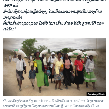
ມີຄວາມຫຍຸ້ງຍາກທີ່ສຸດ. ອັນນີ້ເປັນສິ່ງທີ່ທ້າທາຍອັນໃຫຍ່ ບໍ່ພຽງແຕ່ສຳລັບ
WFP ແຕ່
ສຳລັບ ອົງການຊ່ວຍເຫຼືອຕ່າງໆ ໂດຍມີສະພາບການສຸກເສີນ ທາງດ້ານ
ມະນຸດສະທຳ
ທີ່ເກີດຂຶ້ນຢ່າງຫຼວງຫຼາຍ ໃນທົ່ວໂລກ ເຊັ່ນ: ຊີເຣຍ ອີຣັກ ຊູດານໃຕ້ ແລະ
ເຢເມັນ.”
ພົນລະເມືອງຈຳນວນນຶ່ງ ສວຍໂອກາດ ຮັບເອົາເມັດໝາກສາລີ ຈາກໂຄງການແຈກ
ຢາຍສາລີ ຂອງອົງການໂຄງການອາຫານໂລກ ຫຼື WFP ໃນປະເທດຊິມບັບເວ.