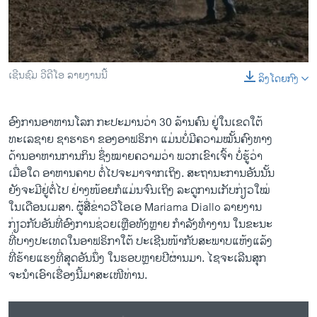
ວິທະຍາສາດ-ເທັກໂນໂລຈີ
ທຸລະກິດ
ພາສາອັງກິດ
ເຊີນຊົມ ວີດີໂອ ລາຍງານນີ້
ລິງໂດຍກົງ
0:00
0:02:19
ວີດີໂອ
EMBED
SHARE
ສຽງ
ອົງການອາຫານໂລກ ກະປະມານວ່າ 30 ລ້ານຄົນ ຢູ່ໃນເຂດໃຕ້
ທະເລຊາຍ ຊາຮາຣາ ຂອງອາຟຣິກາ ແມ່ນບໍ່ມີຄວາມໝັ້ນຄົງທາງ
ລາຍການກະຈາຍສຽງ
ຕິດຕາມພວກເຮົາ ທີ່
ດ້ານອາຫານການກິນ ຊຶ່ງໝາຍຄວາມວ່າ ພວກເຂົາເຈົ້າ ບໍ່ຮູ້ວ່າ
ລາຍງານ
ເມື່ອໃດ ອາຫານຄາບ ຕໍ່ໄປຈະມາຈາກເຖິງ. ສະຖານະການອັນນັ້ນ
ຍັງຈະມີຢູ່ຕໍ່ໄປ ຢ່າງໜ້ອຍກໍແມ່ນຈົນເຖິງ ລະດູການເກັບກ່ຽວໃໝ່
ໃນເດືອນເມສາ. ຜູ້ສື່ຂ່າວວີໂອເອ Mariama Diallo ລາຍງານ
ພາສາຕ່າງໆ
ຟັງລາຍງານ 30 ລ້ານຄົນ ຢູ່ໃນເຂດໃຕ້ທະເລຊາຍ ຊາຮາຣາ ຂອງອາຟຣິກາ ຈະປະເຊີນໜ້າ ກັບໄພອຶດຫິວ.
ກ່ຽວກັບອັນທີ່ອົງການຊ່ວຍເຫຼືອທັງຫຼາຍ ກຳລັງທຳງານ ໃນຂະນະ
EMBED
SHARE
ທີ່ບາງປະເທດໃນອາຟຣິກາໃຕ້ ປະເຊີນໜ້າກັບສະພາບແຫ້ງແລ້ງ
by
ສຽງອາເມຣິກາ ວີໂອເອລາວ
ທີ່ຮ້າຍແຮງທີ່ສຸດອັນນຶ່ງ ໃນຮອບຫຼາຍປີຜ່ານມາ. ໄຊຈະເລີນສຸກ
ຈະນຳເອົາເຮື່ອງນີ້ມາສະເໜີທ່ານ.