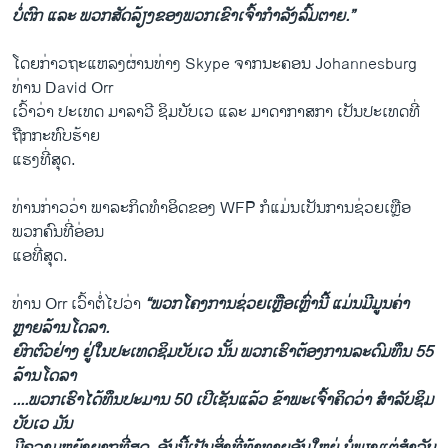
ບໍ່ຕົກ ແລະ ພວກສັດລ້ຽງຂອງພວກເຂົາເຈົ້າກຳລັງລົ້ມຕາຍ.”
ໂດຍກ່າວຖະແຫລງຜ່ານທ່າງ Skype ຈາກນະຄອນ Johannesburg
ທ່ານ David Orr
ເວົ້າວ່າ ປະເທດ ມາລາວີ ຊິມບັບເວ ແລະ ມາດາກາສກາ ເປັນປະເທດທີ່
ຖືກກະທົບຮ້າຍ
ແຮງທີ່ສຸດ.
ທ່ານກ່າວວ່າ ພາລະກິດທຳອິດຂອງ WFP ກໍແມ່ນເປັນການຊ່ວຍເຫຼືອ
ພວກຄົນທີ່ອ່ອນ
ແອທີ່ສຸດ.
ທ່ານ Orr ເວົ້າຕໍ່ໄປວ່າ
“ພວກໂຄງການຊ່ວຍເຫຼືອເຫຼົ່ານີ້ ແມ່ນມີມູນຄ່າ
ຫຼາຍລ້ານໂດລາ.
ຍົກຕົວຢ່າງ ຢູ່ໃນປະເທດຊິມບັບເວ ນັ້ນ ພວກເຮົາຕ້ອງການລະດົມທຶນ 55
ລ້ານໂດລາ
....ພວກເຮົາໄດ້ທຶນປະມານ 50 ເປີເຊັນແລ້ວ ຂ້າພະເຈົ້າຄິດວ່າ ສຳລັບຊິມ
ບັບເວ ມັນ