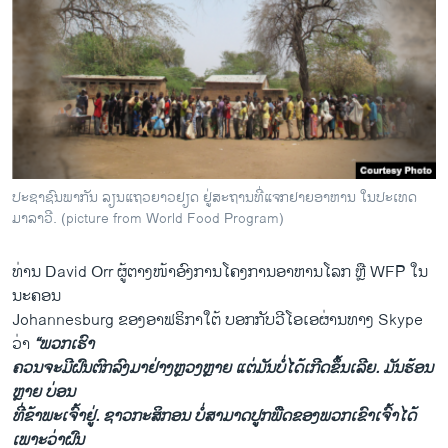
ປະຊາຊົນພາກັນ ລຽນແຖວຍາວຢຽດ ຢູ່ສະຖານທີ່ແຈກຢາຍອາຫານ ໃນປະເທດ
ມາລາວີ. (picture from World Food Program)
ທ່ານ David Orr ຜູ້ຕາງໜ້າອົງການໂຄງການອາຫານໂລກ ຫຼື WFP ໃນ
ນະຄອນ
Johannesburg ຂອງອາຟຣິກາໃຕ້ ບອກກັບວີໂອເອຜ່ານທາງ Skype
ວ່າ
“ພວກເຮົາ
ຄວນຈະມີຝົນຕົກລົງມາຢ່າງຫຼວງຫຼາຍ ແຕ່ມັນບໍ່ໄດ້ເກີດຂຶ້ນເລີຍ. ມັນຮ້ອນ
ຫຼາຍ ບ່ອນ
ທີ່ຂ້າພະເຈົ້າຢູ່. ຊາວກະສິກອນ ບໍ່ສາມາດປູກພືດຂອງພວກເຂົາເຈົ້າໄດ້
ເພາະວ່າຝົນ