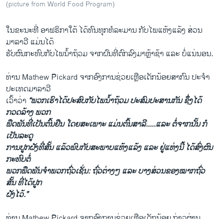
(picture from World Food Program)
ໃນຂະນະທີ່ ອາຟຣິກາໃຕ້ ໄດ້ທົນທຸກທໍລະມານ ກັບໄພແຫ້ງແລ້ງ ສ່ວນ
ມາລາວີ ແມ່ນໄດ້
ຮັບຜົນກະທົບກັບໄພນ້ຳຖ້ວມ ຈາກຝົນທີ່ຕົກລົງມາຫຼ້າຊ້າ ແລະ ບໍ່ແນ່ນອນ.
ທ່ານ Mathew Pickard ຈາກອົງການຊ່ວຍເຫຼືອເດັກນ້ອຍສາກົນ ປະຈຳ
ປະເທດມາລາວີ
ເວົ້າວ່າ
“ພວກເຮົາໄດ້ປະສົບກັບໄພນ້ຳຖ້ວມ ປະສົມປະສານກັນ ຊຶ່ງໄດ້
ກວດລ້າງ ພວກ
ພືດພັນທີ່ເປັນຕົ້ນຢືນ ໂດຍສະເພາະ ແມ່ນຕົ້ນສາລີ.....ແລະ ຕໍ່ຈາກນັ້ນ ກໍ
ເປັນລະດູ
ການປູກຝັງທີ່ສັ້ນ ແລ້ວພົບກັບສະພາບແຫ້ງແລ້ງ ແລະ ຢູ່ແຫ່ງນີ້ ໄດ້ສົ່ງຜົນ
ກະທົບຕໍ່
ພວກພືດພັນຈຳພວກຖົ່ວເຊັ່ນ: ຖົ່ວຕ່າງໆ ແລະ ບາງສ່ວນຂອງໝາກຖົ່ວ
ສັ້ນ ທີ່ໄດ້ປູກ
ຝັງໄວ້.”
ທ່ານ Mathew Pickard ຈາກອົງການຊ່ວຍເຫຼືອເດັກນ້ອຍ ກ່າວຜ່ານ