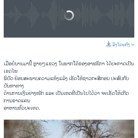
No media source currently available
ລິງໂດຍກົງ
0:00
0:04:58
EMBED
SHARE
ເມື່ອບໍ່ນານມານີ້ ຫຼາຍໆແຂວງ ໃນພາກໃຕ້ຂອງອາຟຣິກາ ໄດ້ປະກາດເປັນ
ເຂດໄພ
ພິບັດ ຍ້ອນສະພາບຄວາມແຫ້ງແລ້ງ ເຮັດໃຫ້ຊາວກະສິກອນ ປະສົບກັບ
ບັນຫາທາງ
ດ້ານການເງິນຢ່າງໜັກ ແລະ ເປັນເຫດທີ່ເປັນໄປໄດ້ວ່າ ຈະເຮັດໃຫ້ເກີດ
ການຂາດແຄນ
ອາຫານທົ່ວປະເທດ.