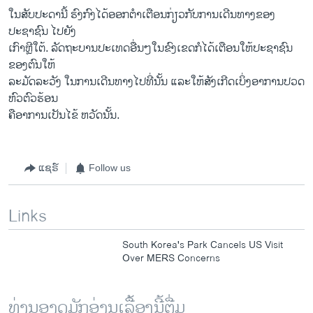
​ໃນ​ສັບປະດາ​ນີ້ ຮົງກົງ​ໄດ້​ອອກ​ຕຳ​ເຕືອນ​ກ່ຽວກັບການ​ເດີນທາງຂອງ
ປະຊາຊົນ​ ໄປ​ຍັງ
ເກົາຫຼີ​ໃຕ້. ລັດຖະບານປະເທດ​ອື່ນໆ​ໃນ​ຂົງ​ເຂດ​ກໍ​ໄດ້ເຕືອນ​ໃຫ້​ປະຊາຊົນ​
ຂອງ​ຕົນໃຫ້
ລະມັດລະວັງ ​ໃນ​ການ​ເດີນທາງ​ໄປ​ທີ່​ນັ້ນ ​ແລະ​ໃຫ້​ສັງ​ເກີດ​ເບິ່ງ​ອາການ​ປວດ​
ຫົວ​ຕົວຮ້ອນ
ຄື​ອາການ​ເປັນ​ໄຂ້​ ຫວັດນັ້ນ.
ແຊຣ໌
Follow us
Links
South Korea's Park Cancels US Visit
Over MERS Concerns
ທ່ານອາດມັກອ່ານເລື້ອງນີ້ຕື່ມ