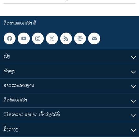
ຕິດຕາມພວກເຮົາ ທີ່
ເບິ່ງ
ຟັງສຽງ
ຂ່າວແລະລາຍງານ
ຕິດຕໍ່ພວກເຮົາ
ວີໂອເອລາວ ສາມາດ ເຂົ້າເຖິງໄດ້ທີ່
​ລິ້ງ​ຕ່າງໆ