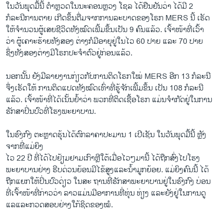
​ໃນ​ວັນ​ພຸດ​ມື້​ນີ້ ຕຳຫຼວດ​ໃນນະຄອນຫຼວງ ​ໂຊ​ລ ​ໄດ້​ຢືນຢັນ​ວ່າ ​ໄດ້​ມີ​ 2
ກໍລະນີ​ການ​ຕາຍ ​ເກີດ​ຂຶ້ນຕື່ມ​ຈາ​ກກາ​ນລະບາດ​ຂອງ​ໂຣກ MERS ນີ້​ ເຮັດ​
ໃຫ້​ຈຳນວນ​ຜູ້​ເສຍຊີວິດທັງ​ໝົດ​ເພີ້ມຂຶ້ນເປັນ 9 ຄົນ​ແລ້ວ. ເຈົ້າໜ້າທີ່ເວົ້າ
ວ່າ ຜູ້​ເຄາະ​ຮ້າຍ​ທັງ​ສອງ​ ຕ່າງ​ກໍ​ມີ​ອາຍຸ​ຢູ່​ໃນ​ໄວ 60 ປາຍ ​ແລະ 70 ປາຍ
ຊຶ່ງ​ທັງ​ສອງ​ຕ່າງ​ມີ​ໂຣກ​ປະຈຳຕົວຢູ່ກ່ອນ​ແລ້ວ.
​ນອກນັ້ນ ຍັງມີລາຍ​ງານ​ກ່ຽວກັບການ​ຕິດໂຣກໃໝ່ MERS ​ອີກ 13 ກໍລະນີ
ຈຶ່ງ​ເຮັດ​ໃຫ້​ ການຕິດແປດທັງໝົດເທົ່າທີ່ຮູ້ຈັກເພີ້ມຂຶ້ນ ເປັນ 108 ກໍລະນີ​
ແລ້ວ. ​ເຈົ້າ​ໜ້າ​ທີ່​ໄດ້​ເນັ້ນ​ຢ້ຳວ່າ ພວກ​ທີ່​ຕິດ​ເຊື້ອ​ໂຣກ ແມ່ນ​ຈຳກັດຢູ່ໃນ​ການ​
ຮັກສາ​ປິ່ນປົວ​ທີ່ໂຮງພະຍາບານ.
​ໃນ​ຮົງ​ກົງ ຕະຫຼາດ​ຮຸ້ນ​ໄດ້​ຕົກ​ລາຄາ​ປະມານ 1 ​ເປີ​ເຊັນ​ ໃນ​ວັນ​ພຸດ​ມື້​ນີ້ ຫຼັງ​
ຈາກທີ່​ແມ່​ຍິງ
​ໄວ 22 ປີ ທີ່​ໄດ້​ໄປ​ຢ້ຽມຢາ​ມ​ເກົາຫຼີ​ໃຕ້ເມື່ອໄວໆມານີ້ ໄດ້​ຖືກ​ສົ່ງ​ໄປ​ໂຮງ
ພະຍາບານຢ່າງ ຮີບດ່ວນຍ້ອນມີ​ໄຂ້ສູງແລະນ້ຳມູກ​ຍ້ອຍ.​ ແມ່​ຍິງ​ຄົນ​ນີ້ ​ໄດ້
ຖືກແຍກໃຫ້ປິ່ນປົວດ່ຽວ ​ໃນ​ສະ ຖານ​ທີ່​ຮັກສາ​ພະຍາບານ​ຢູ່​ໃນ​ຮົງ​ກົງ ​ບ່ອນ​
ທີ່​ເຈົ້າ​ໜ້າ​ທີ່​ກ່າວ​ວ່າ ລາວ​ແມ່ນ​ມີອາການທີ່ທຸ່ນ ທ່ຽງ ແລະຍັງ​ຢູ່​ໃນ​ການ​ດູ​
ແລ​ແລະກວດ​ສອບ​ຢ່າງ​ໃກ້ຊິດຂອງໝໍ.