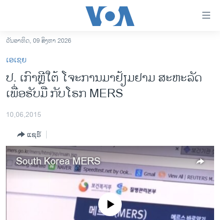
ລິ້ງ
ສຳຫລັບ
ເຂົ້າ
ວັນອາທິດ, 09 ສິງຫາ 2026
ຫາ
ໂຮມເພຈ
ເອເຊຍ
ຂ້າມ
ລາວ
ປ. ​ເກົາຫຼີ​ໃຕ້ ໂຈະ​ການ​ມາ​ຢ້ຽມຢາມ ​ສະຫະລັດ
ຂ້າມ
ອາເມຣິກາ
ເພື່ອຮັບມື ກັບ​ໂຣກ MERS
ຂ້າມ
ໄປ
ການເລືອກຕັ້ງ ປະທານາທີບໍດີ ສະຫະລັດ 2024
ຫາ
10,06,2015
ຂ່າວ​ຈີນ
ຊອກ
ແຊຣ໌
ຄົ້ນ
ໂລກ
ເອເຊຍ
South Korea MERS
ອິດສະຫຼະພາບດ້ານການຂ່າວ
ຊີວິດຊາວລາວ
No media source currently available
ຊຸມຊົນຊາວລາວ