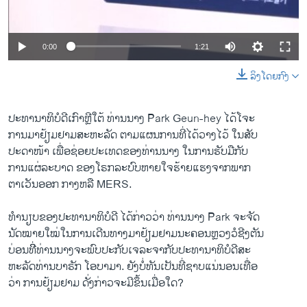
ວິທະຍາສາດ-ເທັກໂນໂລຈີ
ທຸລະກິດ
0:00
1:21
ພາສາອັງກິດ
ລິງໂດຍກົງ
ວີດີໂອ
ສຽງ
ປະທານາທິບໍດີ​ເກົາຫຼີ​ໃຕ້ ທ່ານ​ນາງ Park Geun-hey ​ໄດ້​ໂຈະ​
ການ​ມາ​ຢ້ຽມຢາມ​ສະຫະລັດ ຕາມ​ແຜນການ​ທີ່​ໄດ້​ວາງ​ໄວ້ ​ໃນ​ສັບ
ລາຍການກະຈາຍສຽງ
ຕິດຕາມພວກເຮົາ ທີ່
ປະດາ​ໜ້າ ​ເພື່ອ​ຊ່ອຍປະ​ເທດ​ຂອງ​ທ່ານ​ນາງ​ ໃນ​ການ​ຮັບ​ມື​ກັບ
ລາຍງານ
ການ​ແຜ່​ລະບາດ​ ຂອງ​ໂຣກລະບົບ​ຫາຍ​ໃຈຮ້າຍແຮງຈາກພາກ
ຕາ​ເວັນ​ອອກ ກາງຫລື MERS.
ພາສາຕ່າງໆ
ທຳນຽບ​ຂອງ​ປະທານາທິບໍດີ ​ໄດ້​ກ່າວ​ວ່າ ທ່ານ​ນາງ Park ຈະຈັດ
​ນັດ​ໝາຍ​ໃໝ່​ໃນການ​ເດີນທາງມາຢ້ຽມຢາມ​ນະຄອນຫຼວງ​ວໍ​ຊີງ​ຕັນ
ບ່ອນ​ທີ່ີທ່ານ​ນາງ​ຈະ​ພົບ​ປະ​ກັບເຈລະຈາກັບ​ປະທານາທິບໍດີ​ສະ
ຫະລັດທ່ານບາຣັກ ​ໂອ​ບາ​ມາ. ​ຍັງ​ບໍ່​ທັນ​ເປັນ​ທີ່​ຊາບ​ແນ່ນອນ​ເທື່ອ​
ວ່າ ການ​ຢ້ຽມຢາມ ດັ່ງກ່າວຈະມີຂຶ້ນເມື່ອ​ໃດ?