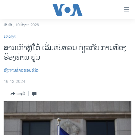
ລິ້ງ
ສຳຫລັບ
ເຂົ້າ
ວັນຈັນ, 10 ສິງຫາ 2026
ຫາ
ໂຮມເພຈ
ເອເຊຍ
ຂ້າມ
ລາວ
ສານເກົາຫຼີໃຕ້ ເລີ່ມທົບທວນ ກ່ຽວກັບ ການຟ້ອງ
ຂ້າມ
ອາເມຣິກາ
ຮ້ອງທ່ານ ຢູນ
ຂ້າມ
ໄປ
ການເລືອກຕັ້ງ ປະທານາທີບໍດີ ສະຫະລັດ 2024
ຫາ
ອົງການຂ່າວຣອຍເຕີສ
ຂ່າວ​ຈີນ
ຊອກ
16,12,2024
ຄົ້ນ
ໂລກ
ແຊຣ໌
ເອເຊຍ
ອິດສະຫຼະພາບດ້ານການຂ່າວ
ຊີວິດຊາວລາວ
ຊຸມຊົນຊາວລາວ