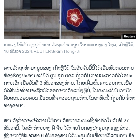
ວິທະຍາສາດ-ເທັກໂນໂລຈີ
ທຸລະກິດ
ພາສາອັງກິດ
ວີດີໂອ
ສະ​ແດງ​ໃຫ້​ເຫັນ​ທຸງ​ຢູ່​ໜ້​າ​ສານ​ລັດ​ຖະ​ທ​ຳ​ມະ​ນູນ ໃນ​ນະ​ຄອນຫຼວງ ໂຊ​ລ, ເກົາຫຼີ​ໃຕ້,
ສຽງ
16 ທັນ​ວາ 2024.REUTERS/Kim Hong-Ji
ລາຍການກະຈາຍສຽງ
ຕິດຕາມພວກເຮົາ ທີ່
ສານ​ລັດ​ຖະ​ທຳ​ມ​ະ​ນູນ​ຂອງ ເກົາຫຼີ​ໃຕ້ ໃນ​ວັນ​ຈັນ​ມື້ນີ້​ໄດ້​ເລີ່ມ​ທົບ​ທວນ​ການ​
ລາຍງານ
ຟ້ອງ​ຮ້ອງ​ປະ​ທາ​ນາ​ທິ​ບໍ​ດີ​ ຢູນ ຊຸກ ຢອ​ລ ກ່ຽວ​ກັບ ການ​ປະ​ກາດ​ກົດ​ໄອ​ຍະ​
ການ​ເສິກ​ເມື່ອ​ວັນ​ທີ 3 ທັນ​ວາ​ຂອງ​ທ່ານ, ໂດຍ​ເລີ່ມ​ຕົ້ນ​ຂະ​ບວນ​ການ​ເພື່ອ​
ຕັດ​ສິນ​ວ່າ​ທ່ານ​ຈະ​ຖືກ​ປົດ​ອອກ​ຈາກ​ຕຳ​ແໜ່ງຫຼືບໍ່, ໃນ​ຂະ​ນະ​ທີ່​ບັນ​ດາ​ນັກ​
ພາສາຕ່າງໆ
ສືບ​ສວນ​ສອບ​ສວນ ມີ​ແຜນ​ທີ່​ຈະ​ສອບ​ຖາ​ມ​ທ່ານ​ໃນ​ອາ​ທິດນີ້ ກ່ຽວ​ກັບ ຂໍ້​ຫາ​
ທາງ​ອາ​ຍາ.
ສານ​ດັ່ງ​ກ່າວ​ຈະ​ຈັດ​ການ​ໃຫ້​ການ​ຕໍ່​ສາ​ທາ​ລະ​ນະ​ຄັ້ງ​ທຳ​ອິດ​ໃນ​ວັນ​ທີ 27
ທັນ​ວາ​ນີ້, ໂຄ​ສົກ​ທ່ານ​ນາງ ລີ ຈີນ ໄດ້​ກ່າວ​ໃນ​ກອງ​ປະ​ຊຸມ​ຖະ​ແຫຼງ​ຂ່າວ,
ຫຼັງ​ຈາກ​ຜູ້​ພິ​ພາກ​ສາ 6 ຄົນ​ຂອງ​ສານ​ໄດ້​ປະ​ຊຸມ​ກັນ​ເພື່ອ​ຫາ​ລື​ແຜນ​ການ​ສຳ​