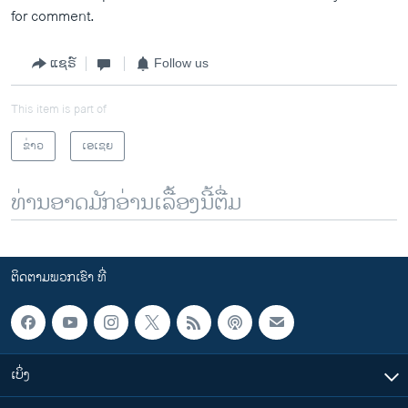
for comment.
ແຊຣ໌
Follow us
This item is part of
ຂ່າວ
ເອເຊຍ
ທ່ານອາດມັກອ່ານເລື້ອງນີ້ຕື່ມ
ຕິດຕາມພວກເຮົາ ທີ່
ເບິ່ງ