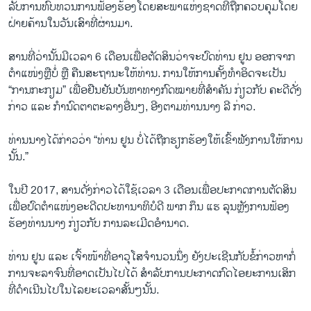
ລັບ​ການ​ທົບ​ທວນ​ການ​ຟ້ອງ​ຮ້ອງ​ໂດຍ​ສະ​ພາ​ແຫ່ງ​ຊາດ​ທີ່​ຖືກ​ຄວບ​ຄຸມ​ໂດຍ​
ຝ່າຍ​ຄ້ານ​ໃນ​ວັນ​ເສົາ​ທີ່​ຜ່ານ​ມາ.
ສານ​ທີ່​ວ່າ​ນັ້ນ​ມີ​ເວ​ລາ 6 ເດືອນ​ເພື່ອ​ຕັດ​ສິນ​ວ່າ​ຈະ​ປົດ​ທ່ານ ຢູນ ອອກ​ຈາກ​
ຕຳ​ແໜ່ງຫຼືບໍ່ ຫຼື ຄື​ນ​ສະ​ຖາ​ນະ​ໃຫ້​ທ່ານ. ການ​ໃຫ້​ການ​ຄັ້ງ​ທຳ​ອິດ​ຈະ​ເປັນ
“ການ​ກະ​ກຽມ” ເພື່ອ​ຢືນ​ຢັນ​ບັນ​ຫາ​ທາງ​ກົດ​ໝາຍ​ທີ່​ສຳ​ຄັນ ກ່ຽວ​ກັບ ຄະ​ດີ​ດັ່ງ​
ກ່າວ ແລະ ກຳ​ນົດ​ຕາ​ຕະລາງ​ອື່ນໆ, ອີງ​ຕາມ​ທ່ານ​ນາງ ລີ ກ່າວ.
ທ່ານ​ນາງ​ໄດ້​ກ່າວ​ວ່າ “ທ່ານ ຢູນ ບໍ່​ໄດ້​ຖືກ​ຮຽກ​ຮ້ອງ​ໃຫ້​ເຂົ້າ​ຟັງ​ການ​ໃຫ້​ການ​
ນັ້ນ.”
ໃນ​ປີ 2017, ສານ​ດັ່ງ​ກ່າວ​ໄດ້​ໃຊ້​ເວ​ລາ 3 ເດືອນ​ເພື່ອ​ປະ​ກາດ​ການ​ຕັດ​ສິນ​
ເພື່ອ​ປົດ​ຕຳ​ແໜ່ງ​ອະ​ດີດ​ປະ​ທາ​ນາ​ທິ​ບໍ​ດີ ພາກ ​ກຶນ ແຮ ລຸນ​ຫຼັງ​ການ​ຟ້ອງ​
ຮ້ອງ​ທ່ານ​ນາງ ກ່ຽວ​ກັບ ການ​ລະ​ເມີດ​ອຳ​ນາດ​.
ທ່ານ ຢູນ ແລະ ເຈົ້າ​ໜ້າ​ທີ່​ອາ​ວຸ​ໂສ​ຈຳ​ນວນ​ນຶ່ງ ຍັງ​ປະ​ເຊີນ​ກັບ​ຂໍ້​ກ່າວ​ຫາ​ກໍ່​
ການ​ຈະ​ລາ​ຈົນ​ທີ່​ອາ​ດ​ເປັນ​ໄປ​ໄດ້ ​ສຳ​ລັບ​ການ​ປະ​ກາດ​ກົດ​ໄອ​ຍະ​ການ​ເສິກ​
ທີ່​ດຳ​ເນີນ​ໄປ​ໃນ​ໄລ​ຍະເວ​ລາ​ສັ້ນໆ​ນັ້ນ.