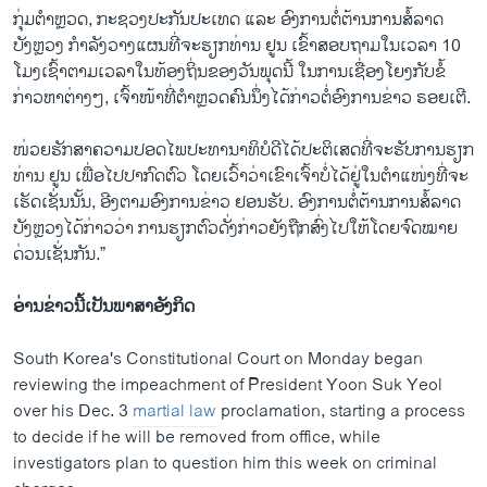
ກຸ່ມ​ຕຳຫຼວດ, ກະ​ຊວງ​ປະ​ກັນ​ປະ​ເທດ ແລະ ອົງ​ການ​ຕໍ່​ຕ້ານ​ການ​ສໍ້​ລາດ​
ບັງຫຼວງ ກຳ​ລັງ​ວາງ​ແຜນ​ທີ່​ຈະ​ຮຽກ​ທ່ານ ຢູນ ເຂົ້າ​ສອບ​ຖາມ​ໃນ​ເວ​ລາ 10
ໂມງ​ເຊົ້າ​ຕາມ​ເວ​ລາ​ໃນ​ທ້ອງ​ຖິ່ນ​ຂອງ​ວັນ​ພຸດນີ້ ໃນ​ການ​ເຊື່ອງ​ໂຍງ​ກັບ​ຂໍ້​
ກ່າວ​ຫາ​ຕ່າງໆ, ເຈົ້າ​ໜ້າ​ທີ່​ຕຳຫຼວດ​ຄົນ​ນຶ່ງ​ໄດ້​ກ່າວ​ຕໍ່​ອົງ​ການ​ຂ່າວ ຣອຍ​ເຕີ.
ໜ່ວຍ​ຮັກ​ສາ​ຄວາມ​ປອດ​ໄພ​ປະ​ທາ​ນາ​ທິ​ບໍ​ດີ​ໄດ້​ປະ​ຕິ​ເສດ​ທີ່​ຈະ​ຮັບ​ການ​ຮຽກ​
ທ່ານ ຢູນ ເພື່ອ​ໄປ​ປາ​ກົດ​ຕົວ ໂດຍ​ເວົ້າ​ວ່າ​ເຂົາ​ເຈົ້າ​ບໍ່​ໄດ້​ຢູ່​ໃນ​ຕຳ​ແໜ່ງ​ທີ່​ຈະ​
ເຮັດ​ເຊັ່ນ​ນັ້ນ, ອີງ​ຕາມ​ອົງ​ການ​ຂ່າວ ຢອ​ນ​ຮັບ. ອົງ​ການ​ຕໍ່​ຕ້ານ​ການ​ສໍ້​ລາດ​
ບັງຫຼວງ​ໄດ້​ກ່າວ​ວ່າ ການ​ຮຽກ​ຕົວ​ດັ່ງ​ກ່າວ​ຍັງ​ຖືກ​ສົ່ງ​ໄປ​ໃຫ້​ໂດຍ​ຈົດ​ໝາຍ​
ດ່ວນເຊັ່ນ​ກັນ.”
ອ່ານ​ຂ່າວນີ້​ເປັນ​ພາ​ສາ​ອັງ​ກິດ
South Korea's Constitutional Court on Monday began
reviewing the impeachment of President Yoon Suk Yeol
over his Dec. 3
martial law
proclamation, starting a process
to decide if he will be removed from office, while
investigators plan to question him this week on criminal