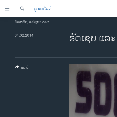
ລິ້ງ
ຮູບສະໄລດ໌
ສຳຫລັບ
ເຂົ້າ
ຄົ້ນຫາ
ວັນອາທິດ, 09 ສິງຫາ 2026
ໂຮມເພຈ
ຫາ
ລາວ
ຣັດເຊຍ ແລະ 
04,02,2014
ຂ້າມ
ຂ້າມ
ອາເມຣິກາ
ຂ້າມ
ການເລືອກຕັ້ງ ປະທານາທີບໍດີ ສະຫະລັດ
ໄປ
2024
ຫາ
ຂ່າວ​ຈີນ
ຊອກ
ແຊຣ໌
ຄົ້ນ
ໂລກ
ເອເຊຍ
ອິດສະຫຼະພາບດ້ານການຂ່າວ
ຊີວິດຊາວລາວ
ຊຸມຊົນຊາວລາວ