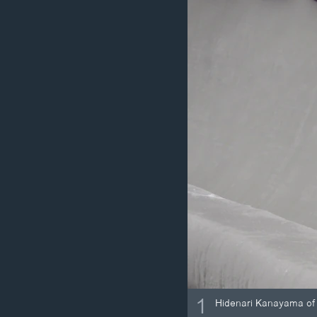
ວິທະຍາສາດ-ເທັກໂນໂລຈີ
ທຸລະກິດ
ພາສາອັງກິດ
ວີດີໂອ
ສຽງ
ລາຍການກະຈາຍສຽງ
ລາຍງານ
1
Hidenari Kanayama of J