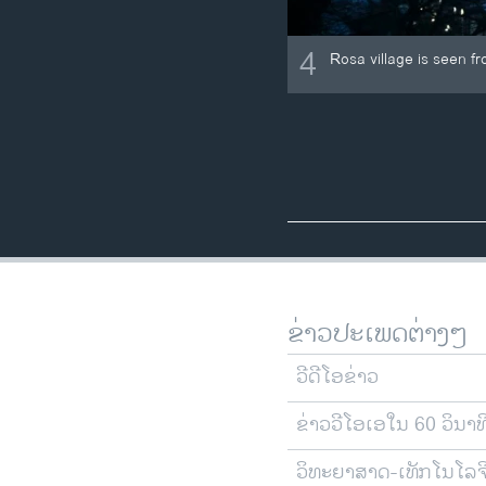
4
Rosa village is seen f
ຂ່າວປະເພດຕ່າງໆ
ວີດີໂອຂ່າວ
ຂ່າວວີໂອເອໃນ 60 ວິນາທ
ວິທະຍາສາດ-ເທັກໂນໂລຈ