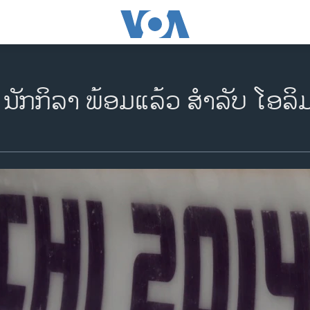
ນັກກິລາ ພ້ອມແລ້ວ ສຳລັບ ໂອລິ