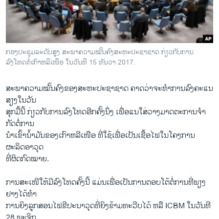
ວິທະຍາສາດ-ເທັກໂນໂລຈີ
ທຸລະກິດ
ພາສາອັງກິດ
ກອງປະຊຸມລະດັບສູງ ສະພາຄວາມໝັ້ນຄົງສະຫະປະຊາຊາດ ກ່ຽວກັບການ
ວີດີໂອ
ລົງໂທດຕໍ່ເກົາຫລີເໜືອ ໃນວັນທີ 15 ທັນວາ 2017.
ສຽງ
ສະພາ​ຄວາມໝັ້ນຄົງ​ຂອງ​ສະຫະ​ປະຊາ​ຊາດ ຄາດ​ວ່າ​ຈະ​ທໍາ​ການ​ລົງ​ຄະ​ແນ​
ລາຍການກະຈາຍສຽງ
ສຽງ​ໃນ​ວັນ
ຕິດຕາມພວກເຮົາ ທີ່
​ສຸກ​ມື້ນີ້ ​ກ່ຽວກັບ​ການລົງ​ໂທດອີກ​ຄັ້ງນຶ່ງ ​ເພື່ອແນ​ໃສ່​ວາງ​ມາດ​ຕະການຈໍາ
ລາຍງານ
ກັດຕໍ່ການ​
ນໍາ​ເຂົ້ານໍ້າມັນ​ຂອງ​ເກົາຫລີ​ເໜືອ ທີ່​ໃຊ້​ເພື່ອ​ເປັນ​ເຊື້ອ​ໄຟ​ໃນໂຄງການ
ຜະລິດອາວຸດ
ພາສາຕ່າງໆ
ທີ່​ຜິດກົດໝາຍ.
ການ​ສະ​ເໜີ​ໃຫ້​ມີລົງໂທດຄັ້ງນີ້ ​ແມ່ນ​ເພື່ອ​ເປັນ​ການ​ຕອບ​ໂຕ້​ຕໍ່ການ​ທີ່​ພຽງ
ຢາງ​ໄດ້​ທໍາ​
ການ​ຍິງ​ລູ​ກສອນ​ໄຟ​ຂີ​ປະ​ນາ​ວຸດ​ທີ່​ຍິງ​ຂ້າມ​ທະວີບ​ໄດ້ ຫລື ICBM ​ໃນ​ວັນ​ທີ
28 ພະຈິກ