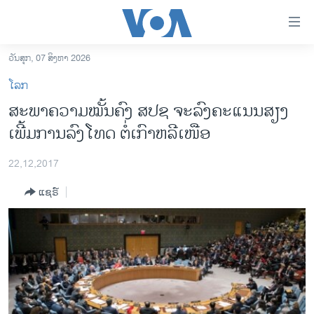
ລິ້ງ
ສຳຫລັບ
ເຂົ້າ
ວັນສຸກ, 07 ສິງຫາ 2026
ຫາ
ໂຮມເພຈ
ໂລກ
ຂ້າມ
ລາວ
ສະພາຄວາມໝັ້ນຄົງ ສປຊ ຈະລົງຄະແນນສຽງ
ຂ້າມ
ອາເມຣິກາ
ເພີ້ມການລົງໂທດ ຕໍ່ເກົາຫລີເໜືອ
ຂ້າມ
ໄປ
ການເລືອກຕັ້ງ ປະທານາທີບໍດີ ສະຫະລັດ 2024
ຫາ
22,12,2017
ຂ່າວ​ຈີນ
ຊອກ
ແຊຣ໌
ຄົ້ນ
ໂລກ
ເອເຊຍ
ອິດສະຫຼະພາບດ້ານການຂ່າວ
ຊີວິດຊາວລາວ
ຊຸມຊົນຊາວລາວ