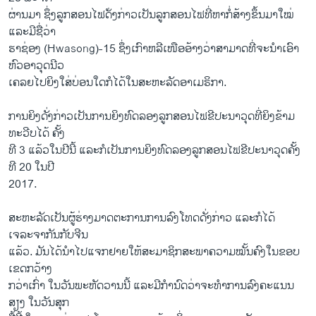
​ຜ່ານ​ມາ ຊຶ່ງ​ລູກ​ສອນ​ໄຟ​ດ່ັງກ່າວ​ເປັນ​ລູກ​ສອນ​ໄຟ​ທີ່​ຫາກໍ່ສ້າງ​ຂຶ້ນ​ມາ​ໃໝ່ ​
ແລະ​ມີ​ຊື່ວ່າ
ຮາຊ່ອງ (Hwasong)-15 ຊຶ່ງ​ເກົາຫລີ​ເໜືອອ້າງວ່າສາມາດ​ທີ່​ຈະ​ນໍາ​ເອົາ​
ຫົວ​ອາວຸດ​ນີວ
​ເຄລຍ​ໄປຍິງ​ໃສ່​ບ່ອນ​ໃດ​ກໍ​ໄດ້​ໃນ​ສະຫະລັດ​ອາ​ເມຣິກາ.
ການ​ຍິງ​ດັ່ງກ່າວ​ເປັນ​ການຍິງ​ທົດ​ລອງລູ​ກສອນ​ໄຟ​ຂີ​ປະ​ນາ​ວຸດ​ທີ່​ຍິງ​ຂ້າມ​
ທະວີບ​ໄດ້ ຄັ້ງ
ທີ 3 ​ແລ້ວ​ໃນ​ປີນີ້ ​ແລະ​ກໍ​ເປັນ​ການຍິງ​ທົດ​ລອງລູ​ກສອນ​ໄຟ​ຂີ​ປະ​ນາ​ວຸດຄັ້ງ
ທີ 20 ​ໃນ​ປີ
2017.
ສະຫະລັດເປັນ​ຜູ້​ຮ່າງ​ມາດ​ຕະການການ​ລົງ​ໂທດດັ່ງກ່າວ ​ແລະ​ກໍ​ໄດ້​
ເຈລະຈາ​ກັນ​ກັບ​ຈີນ​
ແລ້ວ. ​ມັນ​ໄດ້​ນໍາໄປ​ແຈກ​ຢາຍ​ໃຫ້​ສະມາຊິກ​ສະພາ​ຄວາມໝັ້ນຄົງໃນ​ຂອບ​
ເຂດ​ກວ້າງ
​ກວ່າ​ເກົ່າ ​ໃນ​ວັນ​ພະຫັດ​ວານ​ນີ້ ​ແລ​ະມີ​ກໍານົດ​ວ່າ​ຈະ​ທໍາ​ການ​ລົງ​ຄະ​ແນນ​
ສຽງ ​ໃນ​ວັນ​ສຸກ