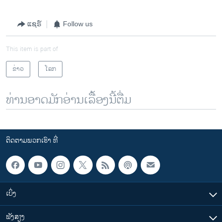
ແຊຣ໌
Follow us
This item is part of
ຂ່າວ
ໂລກ
ທ່ານອາດມັກອ່ານເລື້ອງນີ້ຕື່ມ
ຕິດຕາມພວກເຮົາ ທີ່
ເບິ່ງ
ຟັງສຽງ