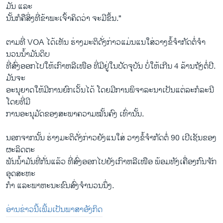
ມັນ ​ແລະ​
ນັ້ນກໍ​ຄື​ສິ່ງ​ທີ່​ຂ້າພະ​ເຈົ້າຄິດ​ວ່າ ຈະ​ມີ​ຂຶ້ນ."
ຕາມ​ທີ່ VOA ​ໄດ້​ເຫັນ ຮ່າງ​ມະຕິ​ດັ່ງກ່າວ​ແມ່ນ​ແນ​ໃສ່​ວາງ​ຂໍ້​ຈໍາກັດ​ຕໍ່ຈໍາ
ນວນ​ນໍ້າມັນ​ດິບ
ທີ່​ສົ່ງ​ອອກ​ໄປໃຫ້​ເກົາຫລີ​ເໜືອ ທີ່​ມີ​ຢູ່​ໃນ​ປັດຈຸບັນ ບໍ່​ໃຫ້​ເກີນ 4 ລ້ານ​ຖັງ​ຕໍ່ປີ.
ມັນ​ຈະ
​ອະນຸຍາດ​ໃຫ້​ມີ​ການ​ຍົກ​ເວັ້ນ​ໄດ້ ​ໂດຍ​ມີ​ການ​ພິຈາລະນາ​ເປັນ​ແຕ່​ລະ​ກໍລະນີ ​
ໂດຍ​ທີ່​ມີ​
ການ​ອະນຸມັດ​ຂອງ​ສະພາ​ຄວາມໝັ້ນຄົງ ​ເທົ່າ​ນັ້ນ.
ນອກ​ຈາກ​ນັ້ນ ຮ່າງ​ມະຕິ​ດັ່ງກ່າວ​ຍັງແນ​ໃສ່ ວາງ​ຂໍ້​ຈໍາກັດ​ຕໍ່ 90 ​ເປີ​ເຊັນ​ຂອງ
ຜະລິດ​ຕະ
ພັນ​ນໍ້າມັນ​ທີ່​ກັ່ນ​ແລ້ວ ທີ່​ສົ່ງ​ອອກ​ໄປ​ຍັງ​ເກົາ​ຫລີ​ເໜືອ ພ້ອມ​ທັງ​ເຄື່ອງ​ກົນ​ຈັກ​
ອຸດ​ສະຫະ
​ກໍາ ​ແລະ​ພາຫະນະ​ຂົນ​ສົ່ງ​ຈໍານວນ​ນຶ່ງ.
ອ່ານຂ່າວນີ້ເພີ້ມເປັນພາສາອັງກິດ