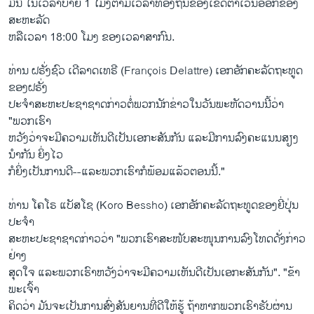
​ມື້ນີ້ ​ໃນ​ເວລາບ່າຍ 1 ​ໂມງຕາມ​ເວລາ​ທ້ອງ​ຖິ່ນ​ຂອງ​ເຂດ​ຕາ​ເວັນ​ອອກ​ຂອງ​
ສະຫະລັດ
ຫລື​ເວລາ 18:00 ໂມງ ຂອງ​ເວລາ​ສາກົນ.
ທ່ານ ຝຣັ່ງຊົວ ເດີລາດເທຣີ (François Delattre) ​ເອກ​ອັກຄະ​ລັດຖະທູດ​
ຂອງຝຣັ່ງ
ປະ​ຈໍາ​ສະຫະ​ປະຊາ​ຊາດກ່າວ​ຕໍ່ພວກ​ນັກ​ຂ່າວໃນ​ວັນ​ພະຫັດ​ວານ​ນີ້ວ່າ
"ພວກ​ເຮົາ​
ຫວັງ​ວ່າ​ຈະ​ມີ​ຄວາມ​ເຫັນ​ດີເປັນ​ເອກະສັນ​ກັນ ​ແລະ​ມີ​ການ​ລົງ​ຄະ​ແນນ​ສຽງ
ນໍາ​ກັນ ຍິ່ງ​ໄວ
ກໍ​ຍິ່ງ​ເປັນ​ການ​ດີ--​ແລະ​ພວກເຮົາ​ກໍ​ພ້ອມ​ແລ້ວຕອນ​ນີ້."
ທ່ານ ໂຄໂຣ ແບັສໂຊ (Koro Bessho) ເອກ​ອັກຄະ​ລັດຖະທູດ​ຂອງຍີ່ປຸ່ນ
ປະ​ຈໍາ​
ສະຫະ​ປະຊາ​ຊາດ​ກ່າວວ່າ "ພວກ​ເຮົາ​ສະໜັບສະໜຸນການ​ລົງ​ໂທດ​ດັ່ງກ່າວ​
ຢ່າງ
​ສຸດ​ໃຈ ​ແລະ​ພວກ​ເຮົາ​ຫວັງ​ວ່າຈະ​ມີ​ຄວາມ​ເຫັນ​ດີ​ເປັນ​ເອກະສັນ​ກັນ". "ຂ້າ
ພະ​ເຈົ້າ
ຄິດ​ວ່າ ມັນ​ຈະ​ເປັນ​ການ​ສົ່ງ​ສັນຍານທີ່​ດີໃຫ້​ຮູ້ ຖ້າ​ຫາກ​ພວກ​ເຮົາ​ຮັບ​ຜ່ານ​