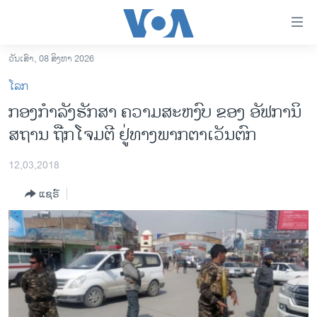
ລິ້ງ
ສຳຫລັບ
ເຂົ້າ
ວັນເສົາ, 08 ສິງຫາ 2026
ຫາ
ໂຮມເພຈ
ໂລກ
ຂ້າມ
ລາວ
ກອງກຳລັງຮັກສາ ຄວາມສະຫງົບ ຂອງ ອັຟການິ
ຂ້າມ
ອາເມຣິກາ
ສຖານ ຖືກໂຈມຕີ ຢູ່ທາງພາກຕາເວັນຕົກ
ຂ້າມ
ໄປ
ການເລືອກຕັ້ງ ປະທານາທີບໍດີ ສະຫະລັດ 2024
ຫາ
12,03,2018
ຂ່າວ​ຈີນ
ຊອກ
ແຊຣ໌
ຄົ້ນ
ໂລກ
ເອເຊຍ
ອິດສະຫຼະພາບດ້ານການຂ່າວ
ຊີວິດຊາວລາວ
ຊຸມຊົນຊາວລາວ