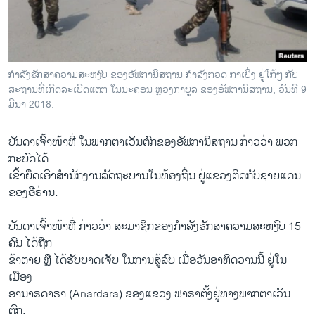
ວິທະຍາສາດ-ເທັກໂນໂລຈີ
ທຸລະກິດ
ພາສາອັງກິດ
ກຳລັງຮັກສາຄວາມສະຫງົບ ຂອງອັຟການິສຖານ ກຳລັງກວດ ກາເບິ່ງ ຢູ່ໃກ້ໆ ກັບ
ວີດີໂອ
ສະຖານທີ່ເກີດລະເບີດແຕກ ໃນນະຄອນ ຫຼວງກາບູລ ຂອງອັຟການິສຖານ, ວັນທີ 9
ມີນາ 2018.
ສຽງ
ບັນດາເຈົ້າໜ້າທີ່ ໃນພາກຕາເວັນຕົກຂອງອັຟການິສຖານ ກ່າວວ່າ ພວກ
ລາຍການກະຈາຍສຽງ
ຕິດຕາມພວກເຮົາ ທີ່
ກະບົດໄດ້
ລາຍງານ
ເຂົ້າຍຶດເອົາສຳນັກງານລັດຖະບານໃນທ້ອງຖິ່ນ ຢູ່ແຂວງຕິດກັບຊາຍແດນ
ຂອງອີຣ່ານ.
ພາສາຕ່າງໆ
ບັນດາເຈົ້າໜ້າທີ່ ກ່າວວ່າ ສະມາຊິກຂອງກຳລັງຮັກສາຄວາມສະຫງົບ 15
ຄົນ ໄດ້ຖືກ
ຂ້າຕາຍ ຫຼື ໄດ້ຮັບບາດເຈັບ ໃນການສູ້ລົບ ເມື່ອວັນອາທິດວານນີ້ ຢູ່ໃນ
ເມືອງ
ອານາຣດາຣາ (Anardara) ຂອງແຂວງ ຟາຣາຕັ້ງຢູ່ທາງພາກຕາເວັນ
ຕົກ.