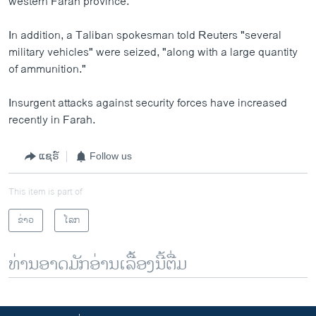
western Farah province.
In addition, a Taliban spokesman told Reuters "several
military vehicles" were seized, "along with a large quantity
of ammunition."
Insurgent attacks against security forces have increased
recently in Farah.
ແຊຣ໌
Follow us
This item is part of
ຂ່າວ
ໂລກ
ທ່ານອາດມັກອ່ານເລື້ອງນີ້ຕື່ມ