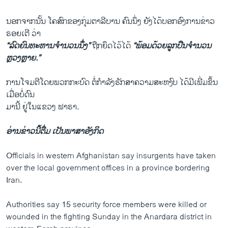
ນອກຈາກນັ້ນ ໂຄສົກຂອງກຸ່ມຕາລີບານ ຄົນນຶ່ງ ຍັງໄດ້ບອກອົງການຂ່າວ
ຣອຍເຕີ ວ່າ
“ລົດຍົນທະຫານຈຳນວນນຶ່ງ”
ຖືກຍຶດໄວ້ໄດ້
“ພ້ອມດ້ວຍລູກປືນຈຳນວນ
ຫຼວງຫຼາຍ.”
ການໂຈມຕີໂດຍພວກກະບົດ ຕໍ່ກຳລັງຮັກສາຄວາມສະຫງົບ ໄດ້ມີເພີ່ມຂຶ້ນ
ເມື່ອບໍ່ດົນ
ມານີ້ ຢູ່ໃນແຂວງ ຟາຣາ.
ອ່ານຂ່າວນີ້ຕື່ມ ເປັນພາສາອັງກິດ
Officials in western Afghanistan say insurgents have taken
over the local government offices in a province bordering
Iran.
Authorities say 15 security force members were killed or
wounded in the fighting Sunday in the Anardara district in