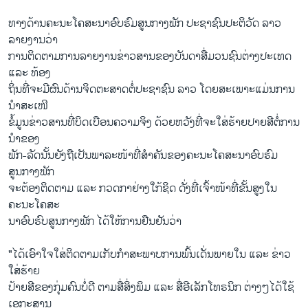
ທາງ​ດ້ານ​ຄະ​ນະ​ໂຄ​ສະ​ນາ​ອົບ​ຮົມ​ສູນ​ກາງ​ພັກ ປະ​ຊາ​ຊົນ​ປະ​ຕິ​ວັດ ລາວ
ລາຍ​ງານ​ວ່າ
ການຕິດຕາມການລາຍງານຂ່າວສານຂອງບັນດາສື່ມວນຊົນຕ່າງປະເທດ
ແລະ ທ້ອງ
ຖິ່ນທີ່ຈະມີຜົນດ້ານຈິດຕະສາດຕໍ່ປະຊາຊົນ ລາວ ໂດຍສະເພາະແມ່ນການ
ນຳສະເໜີ
ຂໍ້ມູນຂ່າວສານທີ່ບິດເບືອນຄວາມຈິງ ດ້ວຍຫວັງທີ່ຈະໃສ່ຮ້າຍປາຍສີຕໍ່ການ
ນຳຂອງ
ພັກ-ລັດນັ້ນຍັງຖືເປັນພາລະໜ້າທີ່ສຳຄັນຂອງຄະນະໂຄສະນາອົບຮົມ
ສູນກາງພັກ
ຈະຕ້ອງຕິດຕາມ ແລະ ກວດກາຢ່າງໃກ້ຊິດ ດັ່ງທີ່ເຈົ້າໜ້າທີ່ຂັ້ນສູງໃນ
ຄະນະໂຄສະ
ນາອົບຮົບສູນກາງພັກ ໄດ້ໃຫ້ການຢືນຢັນວ່າ
"ໄດ້​ເອົາ​ໃຈ​ໃສ່​ຕິດ​ຕາມ​ເກັບ​ກຳ​ສະ​ພາບ​ການ​ພົ້ນ​ເດັ່ນ​ພາຍ​ໃນ ແລະ ຂ່າວ​
ໃສ່​ຮ້າຍ​
ປ້າຍສີຂອງກຸ່ມຄົນບໍ່ດີ ຕາມສື່ສິ່ງພິມ ແລະ ສື່ອີເລັກໂທຣນິກ ຕ່າງໆໄດ້ໃຊ້
ເອກະສານ