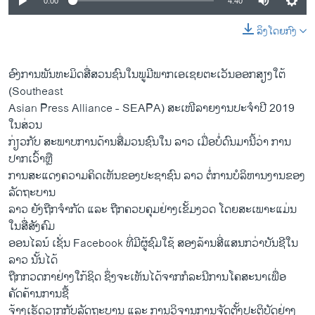
0:00
4:40
ລິງໂດຍກົງ
ອົງ​ການ​ພັນ​ທະ​ມິດ​ສື່​ສວນ​ຊົນ​ໃນ​ພູ​ມີ​ພາກ​ເອ​ເຊຍ​ຕະ​ເວັນ​ອອກ​ສຽງ​ໃຕ້
(Southeast
Asian Press Alliance - SEAPA) ສະເໜີລາຍງານປະຈຳປີ 2019
ໃນສ່ວນ
ກ່ຽວກັບ ສະພາບການດ້ານສື່ມວນຊົນໃນ ລາວ ເມື່ອບໍ່ດົນມານີ້ວ່າ ການ
ປາກເວົ້າຫຼື
ການສະແດງຄວາມຄິດເຫັນຂອງປະຊາຊົນ ລາວ ຕໍ່ການບໍລິຫານງານຂອງ
ລັດຖະບານ
ລາວ ຍັງຖືກຈຳກັດ ແລະ ຖືກຄວບຄຸມຢ່າງເຂັ້ມງວດ ໂດຍສະເພາະແມ່ນ
ໃນສື່ສັງຄົມ
ອອນໄລນ໌ ເຊັ່ນ Facebook ທີ່ມີຜູ້ຊົມໃຊ້ ສອງລ້ານສີ່ແສນກວ່າບັນຊີໃນ
ລາວ ນັ້ນໄດ້
ຖືກກວດກາຢ່າງໃກ້ຊິດ ຊຶ່ງຈະເຫັນໄດ້ຈາກກໍລະນີການໂຄສະນາເພື່ອ
ຄັດຄ້ານການຊື້
ຈ້າງເຮັດວຽກກັບລັດຖະບານ ແລະ ການວິຈານການຈັດຕັ້ງປະຕິບັດຢ່າງ