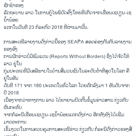
ຊັກຊ້າຂອງ
ລັດຖະບານ ລາວ ໃນການກູ້ໄພພິບັດຄັ້ງໃຫຍ່ທີ່ເກີດຈາກເຂື່ອນເຊປຽນ-ເຊ
ນ້ຳນ້ອຍ
ແຕກໃນວັນທີ 23 ກໍລະກົດ 2018 ທີ່ຜ່ານມານັ້ນ.
ການ​ສະ​ເໜີ​ລາຍ​ງານ​ດັ່ງ​ກ່າວນີ້​ຂອງ SEAPA ສອດ​ຄ່ອງ​ກັນ​ກັບ​ລາຍ​ງານ​
ຂອງ​ອ​ົງ​
ການນັກຂ່າວບໍ່ມີພົມແດນ (Reports Without Borders) ຊຶ່ງໄດ້ຈັດໃຫ້
ລາວ ຢູ່ໃນ
ກຸ່ມປະເທດທີ່ມີເສລີພາບໃນດ້ານສື່ມວນຊົນໃນລະດັບຕ່ຳທີ່ສຸດໃນໂລກ ຄື
ຢູ່ໃນອັນ
ດັບທີ 171 ຈາກ 180 ປະເທດໃນທົ່ວໂລກ ໂດຍຕົກລົງມາ 1 ອັນດັບຈາກ
ປີ 2018
ເນື່ອງຈາກວ່າທາງການ ລາວ ໄດ້ຍາຍາມປິດກັ້ນຂໍ້ມູນຂ່າວສານ ກ່ຽວກັບ
ຜົນກະທົບ
ຈາກກໍລະນີເຂື່ອນເຊປຽນ-ເຊນ້ຳນ້ອຍແຕກດັ່ງກ່າວ ອີກທັງຍັງໄດ້ເພີ່ມ
ມາດຕະການ
ເຂັ້ມງວດໃນການຄວບຄຸມການສະເໜີຂ່າວ ກ່ຽວກັບ ກໍລະນີດັ່ງກ່າວຂອງສື່