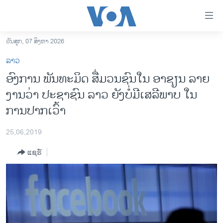
ລິ້ງ
ສຳຫລັບ
ເຂົ້າ
ວັນສຸກ, 07 ສິງຫາ 2026
ຫາ
ໂຮມເພຈ
ລາວ
ຂ້າມ
ລາວ
ອົງ​ການ​ ພັນ​ທະ​ມິດ​ ສື່ມວນ​ຊົນ​ໃນ ອາ​ຊຽນ ລາຍ​
ຂ້າມ
ອາເມຣິກາ
ງານ​ວ່າ ປະ​ຊາ​ຊົນ ລາວ ຍັງ​ບໍ່​ມີ​ເສ​ລີ​ພາບ​ ໃນ​
ຂ້າມ
ໄປ
ການເລືອກຕັ້ງ ປະທານາທີບໍດີ ສະຫະລັດ 2024
ການ​ປາກ​ເວົ້າ
ຫາ
ຂ່າວ​ຈີນ
ຊອກ
25,06,2019
ຄົ້ນ
ໂລກ
ແຊຣ໌
ເອເຊຍ
ອິດສະຫຼະພາບດ້ານການຂ່າວ
ຊີວິດຊາວລາວ
ຊຸມຊົນຊາວລາວ