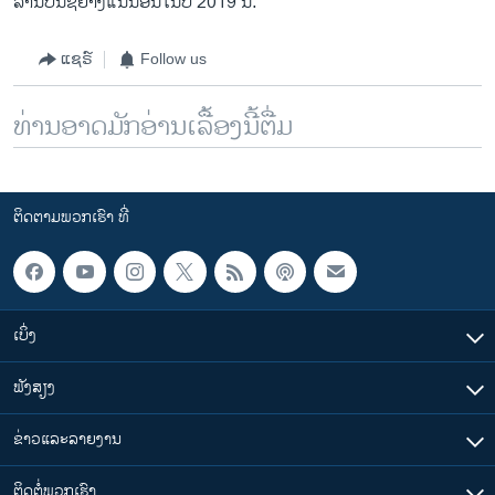
ລ້ານບັນຊີຢ່າງແນ່ນອນໃນປີ 2019 ນິ້.
ແຊຣ໌
Follow us
ທ່ານອາດມັກອ່ານເລື້ອງນີ້ຕື່ມ
ຕິດຕາມພວກເຮົາ ທີ່
ເບິ່ງ
ຟັງສຽງ
ຂ່າວແລະລາຍງານ
ຕິດຕໍ່ພວກເຮົາ