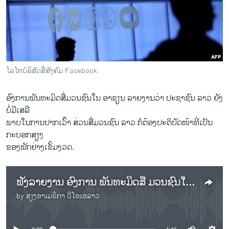
ວິທະຍາສາດ-ເທັກໂນໂລຈີ
ທຸລະກິດ
ພາສາອັງກິດ
ວີດີໂອ
ໂລ​ໂກບໍ​ລິ​ສັດ​ສື່​ສັງ​ຄົມ Facebook.
ສຽງ
ອົງ​ການ​ພັນ​ທະ​ມິດ​ສື່ມວນ​ຊົນ​ໃນ ອາ​ຊຽນ ລາຍ​ງານ​ວ່າ ປະ​ຊາ​ຊົນ ລາວ ຍັງ​
ລາຍການກະຈາຍສຽງ
ບໍ່​ມີ​ເສ​ລີ​
ຕິດຕາມພວກເຮົາ ທີ່
ລາຍງານ
ພາບໃນການປາກເວົ້າ ສ່ວນສື່ມວນຊົນ ລາວ ກໍຕ້ອງປະຕິບັດໜ້າທີ່ເປັນ
ກະບອກສຽງ
ຂອງພັກຢ່າງເຂັ້ມງວດ.
ພາສາຕ່າງໆ
ຟັງ​ລາຍ​ງານ ອົງ​ການ​ ພັນ​ທະ​ມິດ​ສື່ ມວນ​ຊົນ​ໃນ ອາ​ຊຽນ ລາຍ​ງານ​ວ່າ ປະ​ຊາ​ຊົນ ລາວ ຍັງ​ບໍ່​ມີ​ເສ​ລີ​ພາບ​ ໃນ​ການ​ປາກ​ເວົ້າ
by
ສຽງອາເມຣິກາ ວີໂອເອລາວ
No media source currently available