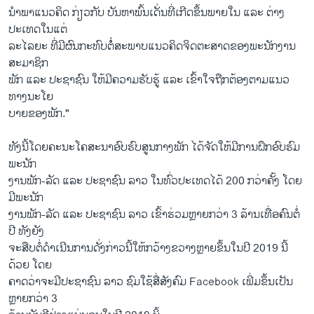
ນຳພາແນວຄິດ ກ່ຽວກັບ ບັນຫາພົ້ນເດັ່ນທີ່ເກີດຂຶ້ນພາຍໃນ ແລະ ຕ່າງ
ປະເທດໃນແຕ່
ລະໄລຍະ ທີ່ມີຜົນກະທົບຕໍ່ໍ່ສະພາບແນວຄິດຈິດຕະສາດຂອງພະນັກງານ
ສະມາຊິກ
ພັກ ແລະ ປະຊາຊົນ ໃຫ້ມີຄວາມຮັບຮູ້ ແລະ ເຂົ້າໃຈຖືກຕ້ອງຕາມແນວ
ທາງນະໂຍ
ບາຍຂອງພັກ."
ທັງ​ນີ້​ໂດຍ​ຄະ​ນະ​ໂຄ​ສະ​ນາ​ອົບ​ຮ​ົບ​ສູນ​ກາງ​ພັກ ໄດ້​ຈັດ​ໃຫ້​ມີ​ການ​ຝຶກ​ອົບ​ຮົມ​
ພະ​ນັກ​
ງານພັກ-ລັດ ແລະ ປະຊາຊົນ ລາວ ໃນທົ່ວປະເທດໄດ້ 200 ກວ່າຄັ້ງ ໂດຍ
ມີພະນັກ
ງານພັກ-ລັດ ແລະ ປະຊາຊົນ ລາວ ເຂົ້າຮ່ວມຫຼາຍກວ່າ 3 ລ້ານເທື່ອຄົນຕໍ່
ປີ ທັງຍັງ
ຈະສືບຕໍ່ດຳເນີນການດັ່ງກ່າວນີ້ໃຫ້ກວ້າງຂວາງຫຼາຍຂຶ້ນໃນປີ 2019 ນີ້
ດ້ວຍ ໂດຍ
ຄາດວ່າຈະມີປະຊາຊົນ ລາວ ຊົມໃຊ້ສື່ສັງຄົມ Facebook ເພີ່ມຂຶ້ນເປັນ
ຫຼາຍກວ່າ 3