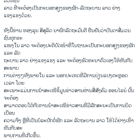
ມວນຊົນ
ລາວ ທີ່ຈະຕ້ອງເປັນກະບອກສຽງຂອງພັກ-ລັດຖະບານ ລາວ ຢ່າງ
ແຂງແຮງດ້ວຍ.
ທັງ​ນີ້​ທ່ານ ທອງ​ລຸນ ສີ​ສຸ​ລິດ ນາ​ຍົກ​ລັດ​ຖະ​ມົນ​ຕີ ຢືນ​ຢັນ​ວ່າ​ບັນ​ດາ​ສື່ມວນ​
ຊົນ​ທຸກ​ຂະ
ແໜງໃນ ລາວ ຈະຕ້ອງປະຕິບັດໜ້າທີ່ໃນຖານະເປັນກະບອກສຽງຂອງພັກ
ແລະ ລັດ
ຖະບານ ລາວ ຢ່າງແຂງແຮງ ແລະ ຈະຕ້ອງພັດທະນາຕົວເອງໃຫ້ທັນກັບ
ສະພາບ
ການຕ່າງໆທັງພາຍໃນ ແລະ ນອກປະເທດທີ່ມີການປ່ຽນແປງຕະຫຼອດ
ເວລາ ໂດຍ
ສະເພາະແມ່ນການນຳສະເໜີຂໍ້ມູນຂ່າວສານຜ່ານສື່ສັງຄົມ ອອນໄລນ໌ ນັ້ນ
ຈະຕ້ອງ
ສາມາດຕອບໂຕ້ກັບການນຳສະເໜີຂ່າວສານທີ່ມີລັກສະນະເປັນການບິດ
ເບືອນ
ຄວາມຈຶງ ຫຼືທີ່ເປັນບໍລະປັກຕໍ່ພັກ ແລະ ລັດຖະບານ ລາວ ໃຫ້ໄດ້ຢ່າງເທົ່າ
ທັນກັບສະ
ພາບການທີ່ເກີດຂຶ້ນ.