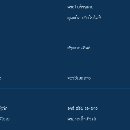
ລາວໃນຕ່າງແດນ
ທຸລະກິດ-ເທັກໂນໂລຈີ
ຟັງພອດແຄັສຕ໌
ສ
ຈອງອີເມລຂ່າວ
ັງ​ກິດ
ອາຣ໌ ແອັຟ ເອ-ລາວ
ວີ​ໂອ​ເອ
ສາມາດເຂົ້າເຖິງໄດ້