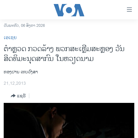
ລິ້ງ
ສຳຫລັບ
ເຂົ້າ
ວັນພະຫັດ, 06 ສິງຫາ 2026
ຫາ
ໂຮມເພຈ
ເອເຊຍ
ຂ້າມ
ລາວ
ຕໍາຫຼວດ ກວດລ້າງ ພວກສະເຫຼີມສະຫຼອງ ວັນ
ຂ້າມ
ອາເມຣິກາ
ສິດທິມະນຸດສາກົນ ໃນຫວຽດນາມ
ຂ້າມ
ໄປ
ການເລືອກຕັ້ງ ປະທານາທີບໍດີ ສະຫະລັດ 2024
ຫາ
ທອງປານ ເທບວົງສາ
ຂ່າວ​ຈີນ
ຊອກ
21,12,2013
ຄົ້ນ
ໂລກ
ແຊຣ໌
ເອເຊຍ
ອິດສະຫຼະພາບດ້ານການຂ່າວ
ຊີວິດຊາວລາວ
ຊຸມຊົນຊາວລາວ