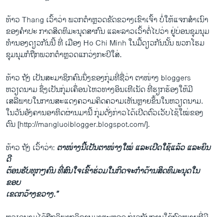
ທ້າວ Thang ​ເວົ້າ​ວ່າ ພວກຕໍາຫຼວດ​ຂັດຂວາງເຂົາ​ເຈົ້າ ບໍ່​ໃຫ້​ແຈກ​ສໍາ​ເນົາ​
ຂອງ​ຄໍາ​ປະ ກາດ​ສິດທິ​ມະນຸດສາກົນ ​ແລະ​ລາວເວົ້າ​ຕໍ່​ໄປ​ວ່າ ຢູ່​ບ່ອນ​ຊຸມ​ນຸມ
ທໍານອງ​ດຽວ​ກັນ​ນີ້ ​ທີ່ ເມືອງ Ho Chi Minh ​ໃນ​ມື້​ດຽວ​ກັນນັ້ນ ພວກໂຮມ​
ຊຸມນຸມກໍ​ຖືກ​ພວກ​ຕໍາຫຼວດ​ແກວ່ງ​ກະປິ​ໃສ່.
ທ້າວ ຖັງ ​ເປັນ​ສະມາຊິກ​ຄົນ​ນຶ່ງຂອງ​ກຸ່ມ​ທີ່​ຊື່ວ່າ ຕາ​ໜ່າງ bloggers
ຫວຽດນາມ ຊຶ່ງ​ເປັນ​ກຸ່ມ​ເຄຶ່ອນ​ໄຫວ​ທາງ​ອິນ​ເທີ​ເນັດ ທີ່​ຮຽກຮ້ອງ​ໃຫ້​ມີ​
ເສລີພາບໃນ​ການສະ​ແດງ​ຄວາມ​ຄິດ​ຄວາມ​ເຫັນ​ຫຼາຍ​ຂຶ້ນ​ໃນ​ຫວຽດນາມ.
ໃນວັນ​ອັງຄານອາທິດ​ຜ່າ​ນມາ​ນີ້ ກຸ່ມ​ດັ່ງກ່າວ​ໄດ້​ເປີດ​ຕົວ​ເວັບ​ໄຊ້​ໃໝ່ຂອງ​
ຕົນ [http://mangluoiblogger.blogspot.com/].
ທ້າວ ຖັງ ​ເວົ້າ​ວ່າ:
ຕາໜ່າງນີ້​ເປັນຕາ​ໜ່າງໃໝ່​ ​ແລະ​ເປີດ​ໃຊ້​ແລ້ວ ​ແລະ​ຍິນ​
ດີ
ຕ້ອນຮັບທຸກໆ​ຄົນ ທີ່ສົນ​ໃຈເຂົ້າຮ່ວມ​ໃນ​ກິດຈະ​ກໍາ​ດ້ານ​ສິດ​ທິມະນຸດ​ໃນ
ຂອບ
​ເຂດ​ກວ້າງຂວາງ​.”