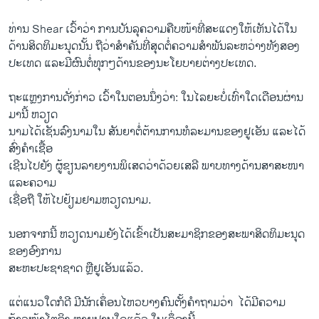
ທ່ານ Shear ​ເວົ້າ​ວ່າ ການບັນລຸ​ຄວາມ​ຄືບ​ໜ້າ​ທີ່​ສະ​ແດງ​ໃຫ້​ເຫັນ​ໄດ້​ໃນ​
ດ້ານ​ສິດທິ​ມະນຸດ​ນັ້ນ ຖື​ວ່າ​ສໍາຄັນ​ທີ່​ສຸດ​ຕໍ່​ຄວາມ​ສໍາພັນ​ລະຫວ່າງ​ທັງ​ສອງ​
ປະເທດ ​ແລະ​ມີ​ຜົນ​ຕໍ່​ທຸກໆ​ດ້ານ​ຂອງ​ນະ​ໂຍບາຍ​ຕ່າງປະ​ເທດ.
ຖ​ະ​ແຫຼ​ງການ​ດັ່ງກ່າວ ​ເວົ້າໃນ​ຕອນ​ນຶ່ງ​ວ່າ: ​ໃນ​ໄລຍະ​ບໍ່ເທົ່າ​ໃດ​ເດືອນ​ຜ່ານ​
ມາ​ນີ້​ ຫວຽດ
ນາມ​ໄດ້​ເຊັນ​ລົງນາມ​ໃນ ສັນຍາ​ຕໍ່ຕ້ານ​ການ​ທໍລະມານຂອງ​ຢູ​ເອັນ ​ແລະ​ໄດ້
ສົ່ງ​ຄໍາເຊື້ອ​
ເຊີນໄປ​ຍັງ ຜູ້​ຂຽນ​ລາຍ​ງານ​ພິ​ເສດ​ວ່າ​ດ້ວຍ​ເສລີ ພາບທາງ​ດ້ານ​ສາສະໜາ
ແລ​ະຄວາມ​
ເຊື່ອ​ຖື​ ໃຫ້​ໄປ​ຢ້ຽມຢາມ​ຫວຽດນາມ.
ນອກ​ຈາກ​ນີ້ ຫວຽດນາມຍັງ​ໄດ້​ເຂົ້າ​ເປັນ​ສະມາຊິກ​ຂອງ​ສະພາ​ສິດທິ​ມະນຸດ​
ຂອງອົງການ​
ສະຫະ​ປະຊາ​ຊາດ ຫຼືຢູ​ເອັນ​ແລ້ວ.
​ແຕ່​ແນວ​ໃດກໍ​ດີ ມີ​ນັກ​ເຄຶ່ອນ​ໄຫວ​ບາງ​ຄົນ​ຕັ້ງ​ຄໍາ​ຖາມ​ວ່າ ​ ໄດ້​ມີຄວາມ​