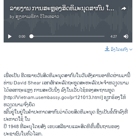
ລາຍງານ ການສະຫຼອງສິດທິມະນຸດສາກົນ ໃນຫວຽດນາມ
by
ສຽງອາເມຣິກາ ວີໂອເອລາວ
No media source currently available
0:00
4:27
ລິງໂດຍກົງ
ເພື່ອ​ເປັນ​ ຂີດ​ໝາຍວັນ​ສິດທິ​ມະນຸດ​ສາກົນ​ໃນ​ວັນ​ອັງຄານ​ອາທິດ​ຜ່ານ​ມາ​ນີ້
ທ່ານ David Shear ​ເອກ​ອັກຄະ​ລັດຖະທູດ​ສະຫະລັດ​ປະ​ຈໍາຫວຽດນາມ ​
ໄດ້​ອອກ​ຖະ​ແຫຼ​ງ ການ​ສະບັບ​ນຶ່ງ ລົງ​ໃນ​ເວັບ​ໄຊ້ຂອງ​ສະຖານ​ທູດ
[http://Vietnam.usembassy.gov/pr121013.html] ​ຮຽກຮ້ອງ​ໃຫ້
ຫວຽດນາມ​ຈົ່ງ​ຍຶດ
ໝັ້ນ​ຢູ່​ໃນ​ຢູ່​ໃນ​ຄໍາ​ປະກາດ​ສາກົນ​ວ່າ​ດ້ວຍ​ສິດ​ທິມະນຸດ ຊຶ່ງ​ເປັນ​ຂໍ້​ຕົກລົງ​ທີ່​
ປະກາດ​ໃຊ້ ໃນ
​ປີ 1948 ທີ່​ລະບຸ​ໂດຍ​ສັງ​ ເຂ​ບ​ເສລີພາບ​ແລະສິດທິ​ຂັ້ນ​ພື້ນຖານ​ຂອງ​
ປະຊາຊົນ​ໃນ​ທົ່ວໂລກ.