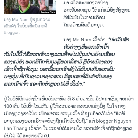
ມາ ​ເພື່ອ​ສະໜອງ​ຕາ​ນ່າງ​
ສະໜັບສະໜຸນ ​ໃຫ້ແກ່ແມ່ຍິງ​ທັງຫຼາຍ
ທີ່​ພົວພັນ​ໃນ​ການ​ເຄື່ອນ​
ນາງ Me Nam ຜູ້ຂຽນຄວາມ
ໄຫວ​ດ້ານ​ສິດທິ​ມະນຸດ​.
ເຫັນລົງ ໃນອິນເຕີແນັດ ຫລື
Blogger.
ນາງ Me Nam ​ເວົ້າ​ວ່າ:
“ປະ​ເດັນ​ສໍາ
ຄັນຕ່າງໆ​ທີ່ພວກ​ເຮົາ​ເວົ້າ
​ກັນ​ໃນມື້​ນີ້ ກໍ​ຄື​ພວກ​ເຮົາ​ວາງ​ແຜນ​ທີ່​ຈະ​ໄປ​ຢ້ຽມຢາມ​ບ້ານ​ເຮືອນ​
ຂອງແມ່ຍິງ ພວກ​ທີ່​ຖືກ​ຈັບ​ກຸມຫຼື​ພວກ​ທີ່​ສາ​ມີ ຫຼື​ອ້າຍ​ນ້ອງຂອງ​
ເຂົາ​ເຈົ້າຖືກ​ຈັບ​ກຸມ. ນອກ​ນີ້​ພວກເຮົາ​ຍັງ​ໄດ້​ພົບປະ​ກັບ​ພວກ​ຄົນ​
ບາງ​ກຸ່ມ ທີ່​ເປັນ​ຊາວນາຊາວ​ສວນ ທີ່​ສູນເສຍ​ທີ່​ດິນ​ທໍາ​ກິນ​ຂອງ​
ພວກ​ເຂົາ​ເຈົ້າ ​ແລະຖືກຕໍາຫຼວດ​ໄລ່​ທີ່ ​ນັ້ນນໍາ.”
ຢູ່ໃນພິທີ​ອີກ​ແຫ່ງ​ນຶ່ງເພື່ອ​ວັນ​ອາທິດ​ ທີ 8 ທັນວານັ້ນ ມີ​ປະຊາຊົນ​ຫຼາຍ​ກວ່າ
100 ຄົນ ​ໄດ້​ເຕົ້າ​ໂຮມ​ກັນ ຢູ່​ໃກ້​ສວນສາ​ທະ​ລະນະ​ແຫ່ງ​ນຶ່ງ ໃນ​ໃຈກາງ​
ເມືອງຫຼວງ​ຮາ​ໂນ່ຍ ​ເພື່ອ​ແຈກ​ໝາກ​ປຸມ​ເປົ້າ ທີ່​ຂຽນ​ຄໍາ​ຂວັນ​ວ່າ “ສິດທິ​
ມະນຸດ​ຂອງພວກ​ເຮົາ​ຈະ​ຕ້ອງ​ຖືກ​ເຄົາລົບ​ນັບຖື​.” ​ແຕ່​ blogger Nguyen
Lan Thang ​ເວົ້າ​ວ່າ ​ໃນ​ເວລາບໍ່​ດົນ​ປານ​ໃດ ພວກ​ເຂົາ​ເຈົ້າ​ກໍ​ຖືກ​ຕໍາຫຼວດ​
ຂັບ​ໄລ່ ​ໃຫ້ສະຫຼາຍ​ຕົວ​ໄປ.