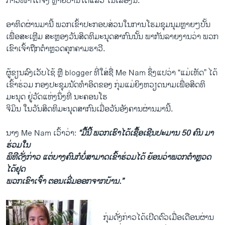
ກ້າວໜ້າໂຕ​ຈິງ ​ຫຼາຍປານ​ໃດ​ແລ້ວ ​ໃນເລຶ່ອງນີ້.
ອາທິດຜ່ານ​ມາ​ນີ້ ພວກ​ເຂົ້າປະກອບສ່ວນ​ໃນ​ການ​ໂຮມ​ຊຸມນຸມຫຼາຍໆ​ບັ້ນ ​
ເພື່ອ​ສະເຫຼີ​ມ ສະຫຼອງ​ວັນ​ສິດທິ​ມະນຸດ​ສາກົນນັ້ນ ພາກັນລາຍ​ງານ​ວ່າ ພວກ​
ເຂົາ​ເຈົ້າຖືກຕໍາຫຼວດຄຸກ​ຄາມ​ຮາວີ.
ຜູ້​ຂຽນ​ລົງ​ເວັບ​ໄຊ້ ຫຼື blogger ທີ່​ໃສ່​ຊື່ Me Nam ຊຶ່ງແປ​ວ່າ ​“ແມ່​ເຫັດ” ​ໄດ້​
ເຂົ້າຮ່ວມ​ ກອງ​ປະຊຸມນັດ​ທໍາ​ອິດ​ຂອງ ​ກຸ່ມແມ່ຍິງຫວຽດນາມເພື່ອສິດທິ​
ມະນຸດ ຢູ່​ວັດແຫ່ງ​ນຶ່ງທີ່ ນະຄອນໂຮ​
ຈິ​ມິນ ໃນ​ວັນ​ສິດທິ​ມະນຸດ​ສາກົນ​ເມື່ອວັນ​ອັງຄານ​ຜ່ານ​ມາ​ນີ້.
ນາງ Me Nam ​ເວົ້າ​ວ່າ:
“ມື້​ນີ້ ພວກ​ເຮົາ​ໄດ້​ເຊື້ອ​ເຊີນ​ປະມານ 50 ຄົນ ມາ​
ຮ່ວມ​ໃນ
​ພິທີ​ດັ່ງກ່າວ ​ແຕ່​ບາງ​ຄົນ​ກໍ​ບໍ່​ສາມາດ​ເຂົ້າຮ່ວມໄດ້ ຍ້ອນ​ວ່າພວກ​ຕໍາຫຼວດ​
ໄດ້ຢຸດ
​ພວກ​ເຂົາ​ເຈົ້າ ຕອນເລີ່​ມອອກ​ຈາກ​ບ້ານ.”
ກຸ່ມ​ດັ່ງກ່າວ​ໄດ້​ເປີດ​ຕົວ​ເມື່ອ​ເດືອນ​ຜ່ານ​