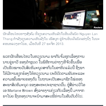
ວິທະຍາສາດ-ເທັກໂນໂລຈີ
ທຸລະກິດ
ພາສາອັງກິດ
ວີດີໂອ
ນັກເຄື່ອນໄຫວທາງສັງຄົມ ທີ່ຂຽນຄວາມເຫັນລົຝໃນອີນເຕີແນັດ Nguyen Lan
ສຽງ
Thang ກໍາລັງຂຽນຄວາມເຫັນລົງໃນ ເຟັສບຸກ ຢູ່ຮ້ານອິນເດີແນັດແຫ່ງນຶ່ງ ໃນນະ
ຄອນຫລວງຮາໂນ່ຍ, ເມື່ອວັນທີ 27 ພະຈິກ 2013.
ລາຍການກະຈາຍສຽງ
ຕິດຕາມພວກເຮົາ ທີ່
ລາຍງານ
ພວກ​ນັກ​ເຄື່ອນ​ໄຫວ​ໃນ​ຫວຽດນາມ ​ພາ​ກັນ​ຈົ່ມ​ທຸກ​ເລຶ່ອງການ​
ນາບ​ຂູ່​ຮາວີ ຂອງ​ຕໍາຫຼວດ ​ໃນ​ພິທີການ​ຕ່າງໆທີ່​ຈັດ​ຂຶ້ນ​ເພື່ອ
​ເປັນ​ຂີດໝາຍວັນ​ສິດທິ​ມະນຸດ​ສາກົນ​ໃນ​ອາທິດ​ແລ້ວ​ນີ້ ຊຶ່ງ​ພາ​
ພາສາຕ່າງໆ
ໃຫ້​ມີ​ການຮຽກຮ້ອງໃຫ້ຫວຽດນາມ ປະຕິບັດຕາມ​ພັນທະແລະ
ຄວາມ​ໝັ້ນ​ໝາຍຂອງ​ຕົນ ​ໃນ​ຖານະ​ເປັນ​ສະມາຊິກ​ໃໝ່​ຂອງ​
ສະພາ​ສິດທິ​ມະນຸດ​ ຂອງສະຫະ​ປະຊາຊາດນັ້ນ. ຜູ້​ສື່​ຂ່າວ​ວີ​ໂອ
​ເອ Mariane Brown ສົ່ງລາ​ຍງານ​ກ່ຽວ​ກັບເລຶ່ອງນີ້​ ມາຈາກ
ຮາ​ໂນ່ຍ ຊຶ່ງ​ທອງ​ປານຈະ​ນໍາ​ມາສະ​ເໜີ​ທ່ານ​ໃນ​ອັນ​ດັບ​ຕໍ່​ໄປ.