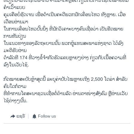
​ຫວຽດນາມ​ໄດ້​ຖືກວິພາກ​ວິຈານມາຕະຫຼອດ​ ກ່ຽວ​ກັບ​ການ​ໃຊ້ກົດໝາຍທີ່​ມີ
ຄໍາ​ເວົ້າແບບ
ຄຸມ​ເຄື​ອບໍ່​ຊັດ​ເຈນ ​ເພື່ອ​ດໍາ​ເນີນ​ຄະດີ​ພວກ​ນັກ​ເຄຶ່ອນ​ໄຫວ ທັງຫຼາຍ. ເມື່ອ​
ເດືອນ​ຜ່ານ​ມາ​
ໃນ​ການ​ເຄຶ່ອນ​ໄຫວ​ບັ້ນ​ນຶ່ງ​ ທີ່​ນັກວິ​ເຄາະ​ບາງ​ຄົນ​ເຊື່ອ​ວ່າ ​ເປັນຂີດ​ໝາຍ​
ການ​ຫັນປ່ຽນ
ໃນແນວທາງ​ຂອງ​ລັດຖະບານນັ້ນ ພວກ​ຜູ້​ແທນ​ສະພາ​ແຫ່ງ​ຊາດ​ ໄດ້​ລົງ
ມະຕິ​ຮັບ​ຜ່ານ
ດໍາລັດທີ 174 ທີ່​ວາງຂໍ້ຈໍາກັດ​ຮັດ​ແຄບຫຼາຍໆຢ່າງ​ ກ່ຽວ​ກັບ​ເນື້ອ​ຄວາມທີ່​
ລົງໃນ​ເວັບ​ໄຊ້.
ກົດໝາຍ​ສະບັບຫຼ້າສຸດ​ນີ້ ລະບຸ​ຄ່າປັບ​ໄໝ​ຫຼາຍ​ເຖິງ 2,500 ​ໂດ​ລ່າ ສໍາລັບ
ຄົນ​ໃດກໍ​ຕາມ
ທີ່​ທໍາ​ການໂຄສະນາ​ຊວນ​ເຊື່ອ​ຕໍ່ຕ້ານ​ລັດ ຜ່ານ​ຕາໜ່າງສັງຄົມ ຫຼື​ຜ່ານ​ເວັບ​
ໄຊ້ຕ່າງໆນັ້ນ.
ແຊຣ໌
Follow us