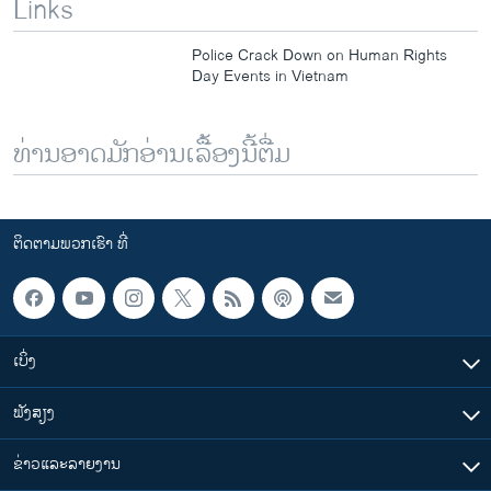
Links
Police Crack Down on Human Rights
Day Events in Vietnam
ທ່ານອາດມັກອ່ານເລື້ອງນີ້ຕື່ມ
ຕິດຕາມພວກເຮົາ ທີ່
ເບິ່ງ
ຟັງສຽງ
ຂ່າວແລະລາຍງານ