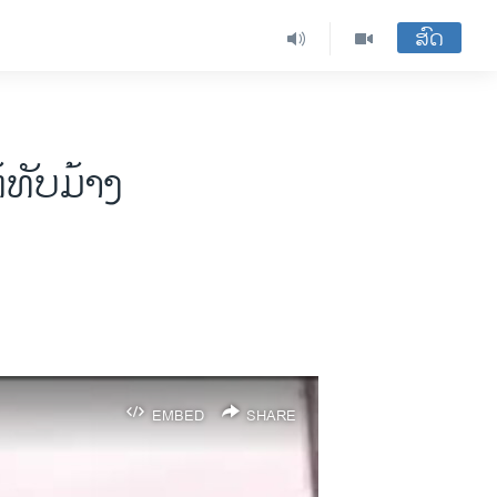
ສົດ
້ທັບມ້າງ
EMBED
SHARE