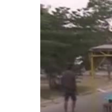
ວິທະຍາສາດ-ເທັກໂນໂລຈີ
ທຸລະກິດ
ພາສາອັງກິດ
ວີດີໂອ
ສຽງ
ລາຍການກະຈາຍສຽງ
ລາຍງານ