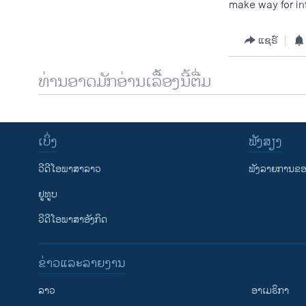
make way for inf
ແຊຣ໌
ທ່ານອາດມັກອ່ານເລື້ອງນີ້ຕື່ມ
ເບິ່ງ
ຟັງສຽງ
ວີດີໂອພາສາລາວ
ຟັງລາຍການຂອງ
ຢູທູບ
ວີດີໂອພາສາອັງກິດ
ຂ່າວແລະລາຍງານ
ລາວ
ອາເມຣິກາ