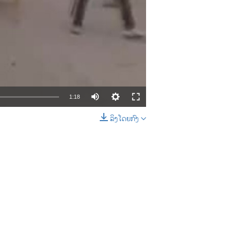
1:18
ລິງໂດຍກົງ
EMBED
SHARE