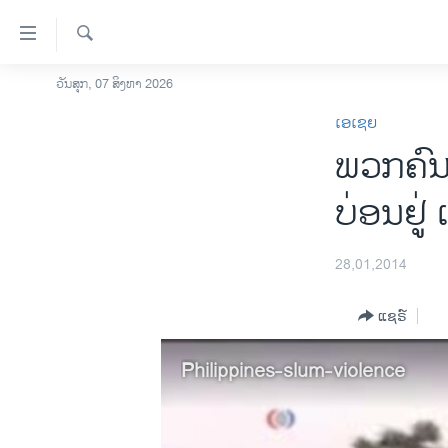
ລິ້ງ
ສຳຫລັບ
ເຂົ້າ
ຄົ້ນຫາ
ວັນສຸກ, 07 ສິງຫາ 2026
ໂຮມເພຈ
ຫາ
ເອເຊຍ
ລາວ
ຂ້າມ
ພວກຄົນທ
ຂ້າມ
ອາເມຣິກາ
ຂ້າມ
ການເລືອກຕັ້ງ ປະທານາທີບໍດີ ສະຫະລັດ
ບ່ອນຢູ່ 
ໄປ
2024
ຫາ
ຂ່າວ​ຈີນ
ຊອກ
28,01,2014
ຄົ້ນ
ໂລກ
ແຊຣ໌
ເອເຊຍ
ອິດສະຫຼະພາບດ້ານການຂ່າວ
Philippines-slum-violence
ຊີວິດຊາວລາວ
ຊຸມຊົນຊາວລາວ