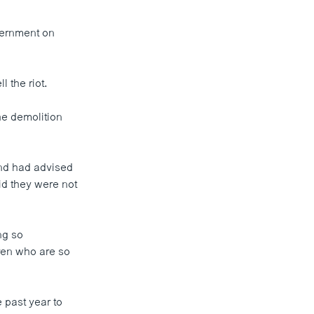
vernment on
l the riot.
he demolition
and had advised
id they were not
ng so
dren who are so
 past year to