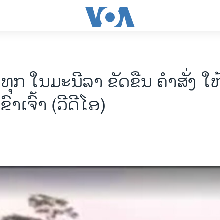
ຸກ ໃນມະນີລາ ຂັດຂືນ ຄໍາສັ່ງ ໃຫ
ເຂົາເຈົ້າ (ວີດີໂອ)