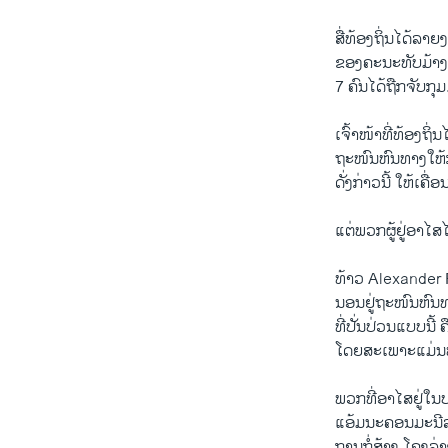
ສື່ທ້ອງຖິ່ນໄດ້ລາ
ຂອງຄະນະທັບມ້າງ
7 ຄົນໄດ້ຖືກຈັບກຸມ
ເຈົ້າໜ້າທີ່ທ້ອງຖ
ຖະໜົນຫົນທາງໃຫ້
ດັ່ງກ່າວນີ້ ໃຫ້ເຄ
ແຕ່ພວກຜູ້ຢູ່ອາໄສໄດ້
ທ້າວ Alexander R
ນອນຢູ່ຖະໜົນຫົນ
ທີ່ປັ່ນປ່ວນແບບນ
ໂດຍສະເພາະແມ່ນພວ
ພວກທີ່ອາໄສຢູ່ໃ
ແອ້ມນະຄອນມະນີລາ
ການກໍ່ສ້າງ ໂຄງລ່