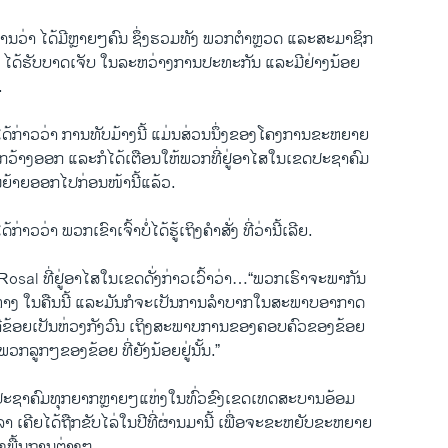
ຍງານວ່າ ໄດ້ມີຫຼາຍໆຄົນ ຊຶ່ງຮວມທັງ ພວກຕໍາຫຼວດ ແລະສະມາຊິກ
 ໄດ້ຮັບບາດເຈັບ ໃນລະຫວ່າງການປະທະກັນ ແລະມີຢ່າງນ້ອຍ
.
ິ່ນໄດ້ກ່າວວ່າ ການທັບມ້າງນີ້ ແມ່ນສ່ວນນຶ່ງຂອງໂຄງການຂະຫຍາຍ
ກວ້າງອອກ ແລະກໍໄດ້ເຕືອນໃຫ້ພວກທີ່ຢູ່ອາໄສໃນເຂດປະຊາຄົມ
ື່ອນຍ້າຍອອກໄປກ່ອນໜ້ານີ້ແລ້ວ.
ກ່າວວ່າ ພວກເຂົາເຈົ້າບໍ່ໄດ້ຮູ້ເຖິງຄໍາສັ່ງ ທີ່ວ່ານີ້ເລີຍ.
osal ທີ່ຢູ່ອາໄສໃນເຂດດັ່ງກ່າວເວົ້າວ່າ…“ພວກເຮົາຈະພາກັນ
ທາງ ໃນຄືນນີ້ ແລະມັນກໍຈະເປັນການລໍາບາກໃນສະພາບອາກາດ
ີ້ ຄືຂ້ອຍເປັນຫ່ວງກັງວົນ ເຖິງສະພາບການຂອງຄອບຄົວຂອງຂ້ອຍ
ກລູກໆຂອງຂ້ອຍ ທີ່ຍັງນ້ອຍຢູ່ນັ້ນ.”
ນປະຊາຄົມທຸກຍາກຫຼາຍໆແຫ່ງໃນທົ່ວຂົງເຂດເທດສະບານອ້ອມ
 ເຄີຍໄດ້ຖືກຂັບໄລ່ໃນປີທີ່ຜ່ານມານີ້ ເພື່ອຈະຂະຫຍັບຂະຫຍາຍ
າງພື້ນຖານຕ່າງໆ.