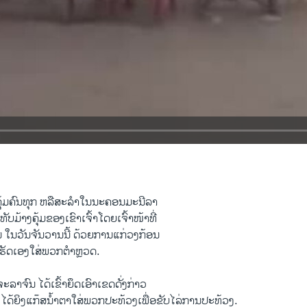
ຄຸ້ມຄົນທຸກ ຫລືສະລໍາໃນນະຄອນມະນີລາ
້ທັບມ້າງຄຸ້ມຂອງເຂົາເຈົ້າໂດຍເຈົ້າໜ້າທີ່
ນ ໃນວັນຈັນວານນີ້ ດ້ວຍການແກ່ວງກ້ອນ
ເຮັດເອງໃສ່ພວກຕໍາຫຼວດ.
າຈົນ ໄດ້ເຂົ້າຍຶດເອົາເຂດດັ່ງກ່າວ
ໄດ້ຍິງແກ໊ສນໍ້າຕາໃສ່ພວກປະທ້ວງເພື່ອຂັບໄລ່ການປະທ້ວງ.