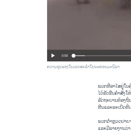
0:00
ຄວາມຮຸນແຮງໃນເຂດສະລໍາໃນນະຄອນມະນີລາ
ພວກທີ່ອາໄສຢູ່ໃນ
ໄດ້ຂັດຂືນຄໍາສັ່ງໃຫ
ລັດຖະບານທ້ອງຖິ່
ຫີນແລະລະເບີດທີ່
ພວກຕໍາຫຼວດປາບຈະລ
ແລະມີລາຍງານວ່າ 