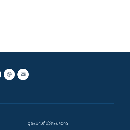
ສຸຂະພາບກັບວິທະຍາສາດ