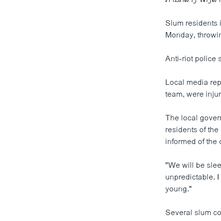
Slum residents 
Monday, throwin
Anti-riot police
Local media rep
team, were injur
The local gover
residents of th
informed of the 
"We will be slee
unpredictable. I
young."
Several slum co