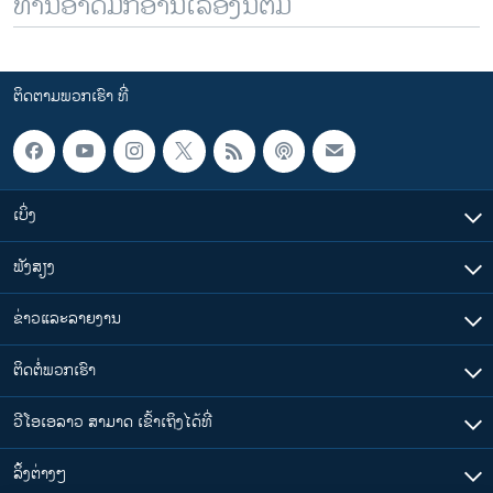
ທ່ານອາດມັກອ່ານເລື້ອງນີ້ຕື່ມ
ຕິດຕາມພວກເຮົາ ທີ່
ເບິ່ງ
ຟັງສຽງ
ຂ່າວແລະລາຍງານ
ຕິດຕໍ່ພວກເຮົາ
ວີໂອເອລາວ ສາມາດ ເຂົ້າເຖິງໄດ້ທີ່
​ລິ້ງ​ຕ່າງໆ