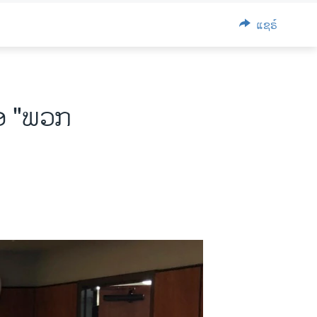
ແຊຣ໌
ືອ "ພວກ