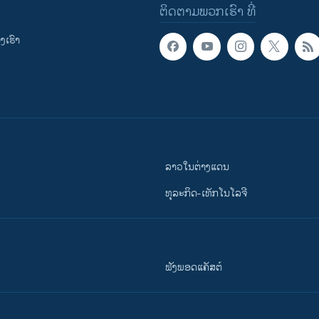
ຕິດຕາມພວກເຮົາ ທີ່
ເຮົາ
ລາວໃນຕ່າງແດນ
ທຸລະກິດ-ເທັກໂນໂລຈີ
ຟັງພອດແຄັສຕ໌