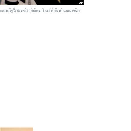
ວດສອບເບິ່ງໃບສະໝັກ ຂໍທ້ອນ ໂຮມກັນອີກກັບສະມາຊິກ