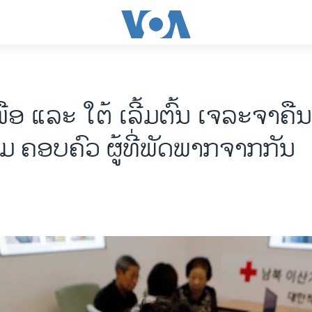
ເໜືອ ​ແລະ ​ໃຕ້ ​​ເລີ້ມ​ຕົ້ນ ເຈລະຈາຄ
​ ​ຄອບ​ຄົວ ຜູ້​ທີ່​ພັດ​ພາກ​ຈາກ​ກັນ