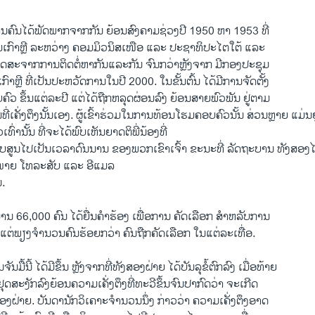
ານ​ຄົນ​ໄດ້​ພັດ​ພາກ​ຈາກ​ກັນ ​ຍ້ອນ​ສົງຄາມ​ຊ່ວງ​ປີ 1950 ຫາ 1953 ທີ່​
​ເກົາຫຼີ ລະຫວ່າງ ຄ​ອມມິ​ວນິສ​ເໜືອ ​ແລະ ປະຊາທິປະ​ໄຕ​ໃຕ້ ​ແລະ
ດສະຈາກການ​ຕິດ​ຕໍ່​ຫາ​ກັນ​ແລະ​ກັນ ຈົນ​ກວ່າຫຼັງຈາກ ​ມີ​ກອງ​ປະຊຸມ​
າຫຼີ ທີ່​ເປັນ​ປະຫວັດການໃນ​ປີ 2000. ໃນ​ຂັ້ນຕົ້ນ ​ໄດ້ມີ​ການ​ຈັດຕັ້ງ
ວ ຂຶ້ນ​ແຕ່ລະ​ປີ ​ແຕ່​ໄດ້​ຖືກ​ຫລຸດຜ່ອນ​ລົງ ຍ້ອນສາຍພົວພັນ ຢູ່​ຕາມ​
ີ່​ເຄັ່ງ​ຕຶງນັ້ນ​ເອງ. ຜູ້​ເຂົ້າຮ່ວມ​ໃນ​ການ​ທ້ອນ​ໂຮມ​ຄອບຄົວ​ນັ້ນ ສ່ວນຫຼາຍ ​ແມ່ນ​
ົ່າ​ນັ້ນ ທີ່​ຈະ​ໄດ້​ພົບ​ເຫັນ​ຍາດຕິພີ່ນ້ອງ​ທີ່
ບ​ສູນ​ໄປ​ເປັນ​ເວລາ​ດົນ​ນານ ຂອງ​ພວກ​ເຂົາ​ເຈົ້າ ຂະນະ​ທີ່​ ລັດຖະບານ ​ທັງ​ສອງ​
າ​ຍ ​ໂທລະສັບ ​ແລະ ອີ​ແມ​ລ
ນ.
ານ 66,000 ຄົນ ​ໄດ້​ຍື່ນ​ຄຳ​ຮ້ອງ​ ເພື່ອການ​ ຄັດ​ເລືອກ ສຳ​ຫລັບ​ການ​
ຕ່​ພຽງ​ຈຳ​ນວນ​ຄົນຮ້ອຍ​ກວ່າ ຄົນຖືກ​ຄັດ​ເລືອກ ​ໃນ​ແຕ່ລະ​ເທື່ອ.
​ມື້​ນີ້ ​ໄດ້​ມີຂຶ້ນ ຫຼັງຈາກ​ທີ່​ທັງ​ສອງ​ຝ່າຍ ​ໄດ້​ບັນລຸ​ຂໍ້​ຕົກລົງ ​ເມື່ອ​ທ້າຍ​
້​ຢຸດ​ສະ​ງັກລົງ​ຍ້ອນ​ຄວາມ​ເຄັ່ງ​ຕຶງ​ທີ່​ທະວີ​ຂຶ້ນຈົນ​ປາກົດ​ວ່າ ຈະ​ເກີດ​
ຝ່າຍ. ບັນດາ​ນັກວິ​ເຄາະ​ຈຳນວນ​ນຶ່ງ ກ່າວ​ວ່າ ຄວາມ​ເຄັ່ງ​ຕຶງ​ອາດ​