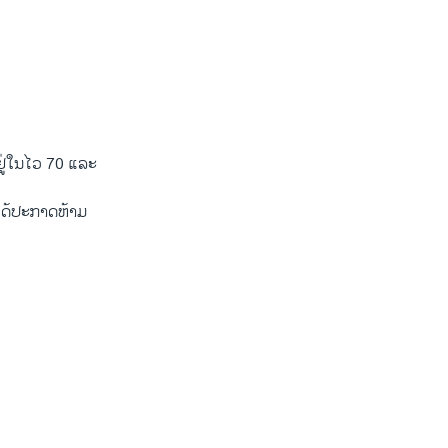
ຢູ່​ໃນ​ໄວ 70 ​ແລະ
ໄດ້​ປະກາດ​ຫ້າ​ມ