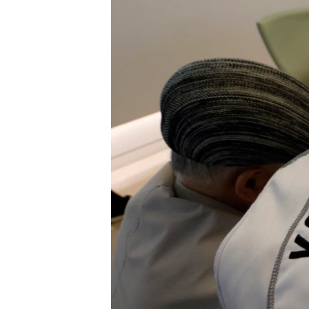
ວິທະຍາສາດ-ເທັກໂນໂລຈີ
ທຸລະກິດ
ພາສາອັງກິດ
ວີດີໂອ
ສຽງ
ລາຍການກະຈາຍສຽງ
ລາຍງານ