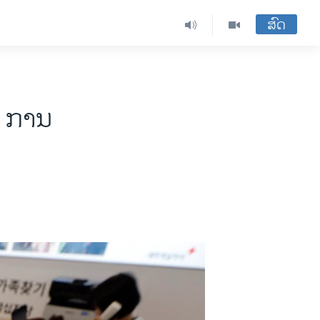
ສົດ
ືນ ການ