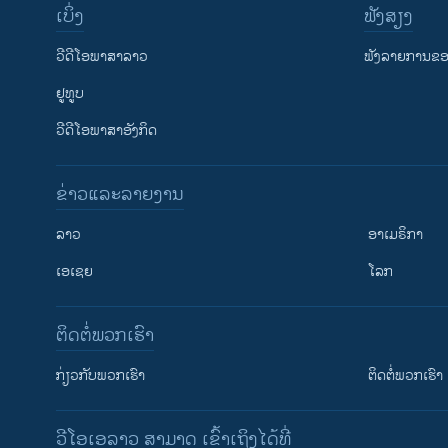
ເບິ່ງ
ຟັງສຽງ
ວີດີໂອພາສາລາວ
ຟັງລາຍການຂອງ
ຢູທູບ
ວີດີໂອພາສາອັງກິດ
ຂ່າວແລະລາຍງານ
ລາວ
ອາເມຣິກາ
ເອເຊຍ
ໂລກ
ຕິດຕໍ່ພວກເຮົາ
ກ່ຽວກັບພວກເຮົາ
ຕິດຕໍ່ພວກເຮົາ
ວີໂອເອລາວ ສາມາດ ເຂົ້າເຖິງໄດ້ທີ່