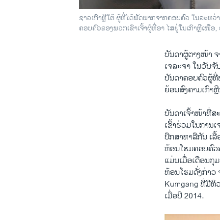
ຊາວເກົາຫຼີໃຕ້ ຜູ້ທີ່ໄດ້ພັດພາກຈາກຄອບຄົວ ໃນລະຫວ
ຄອບຄົວຂອງພວກເຂົາເຈົ້າຜູ້ທີ່ອາ ໄສຢູ່ໃນເກົາຫຼີເໜືອ
ບັນດາ​ຜູ້ຕາງໜ້າ ຈາກ
ເຈລະຈາ ​ໃນ​ວັນ​ຈັນ​ມ
ບັນດາ​ຄອບ​ຄົວຜູ້​ທ
​ຍ້ອນ​ສົງຄາມເກົາຫຼີນ
ບັນດາ​ເຈົ້າໜ້າ​ທີ
​ເຂົ້າຮ່ວມ​ໃນ​ການເຈລ
ປຶກສາ​ຫາລື​ກັນ ​ເລື
ທ້ອນ​ໂຮມຄອບຄົວ​ຮອບຫຼ
ແມ່ນ​ເມື່ອ​ເດືອນ​ກ
​ທ້ອນ​ໂຮມ​ດັ່ງກ່າວ ຈະ
Kumgang ທີ່​ມີ​ທິວ
​ເມື່ອ​ປີ 2014.