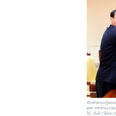
ຫົວໜ້າຄະນະຜູ້ແທນຂອ
ສອງ ຈາກຊ້າຍ) ກ່ອນ
ໃຕ້, ວັນທີ 7 ສິງຫາ 