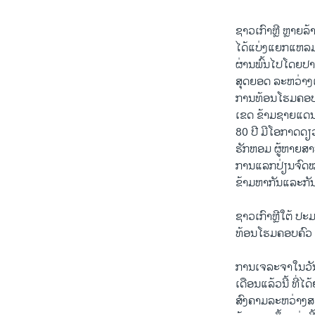
ຊາວ​ເກົາຫຼີ ຫຼາຍລ້
ໄດ້​ແບ່ງ​ແຍກ​ແຫລມ
ຜ່ານພົ້ນ​ໄປ​ໂດຍປາ​
ສຸດ​ຍອດ ລະຫວ່າງ​ເກົ
ການ​ທ້ອນ​ໂຮມ​ຄອບຄົ
ເຂດ ​ຂ້າມ​ຊາຍ​ແດນ​ທ
80 ປີ ມີ​ໂອກາດ​ດຽວ​ເທ
ຮັກ​ຫອມ ຜູ້​ຫາຍ​ສາ
ການ​ແລກປ່ຽນ​ຈົດໝ
ຂ້າມ​ຫາກັນ​ແລະ​ກັ
ຊາວ​ເກົາຫຼີ​ໃຕ້ ປະມ
ທ້ອນ​ໂຮມ​ຄອບຄົວ ​ແ
​ການ​ເຈລະຈາ​ໃນ​ວັນ​ຈັນ
ເດືອນ​ແລ້ວ​ນີ້ ທີ່​ໄດ
ສົງຄາມ​ລະຫວ່າງສອງ​