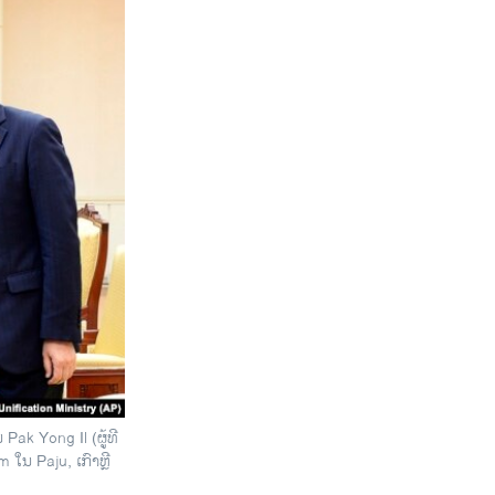
Pak Yong Il (ຜູ້ທີ
ໃນ Paju, ເກົາຫຼີ