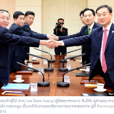
ງເກົາຫຼີໃຕ້ ທ່ານ Lee Deok-haeng (ຜູ້ທີສອງຈາກຂວາ) ຈັບມືກັບ ຄູ່ຕຳແໜ່ງ ທ່ານ 
ໜ້າ ກອງປະຊຸມ ຂັ້ນປະຕິບັດງານຂອງອົງການກາແດງຈາກສອງຝ່າຍ ຢູ່ທີ່ Panmunjom 
2015.