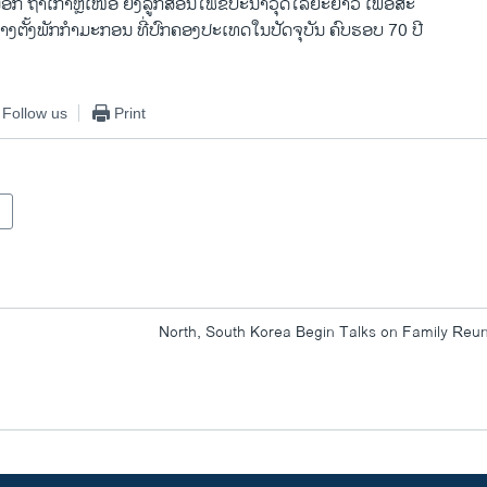
​ອີກ ຖ້າ​ເກົາຫຼີ​ເໜືອ ຍິງ​ລູກ​ສອນ​ໄຟ​ຂີ​ປະ​ນາ​ວຸດ​ໄລຍະ​ຍາວ ​ເພື່ອ​ສະ​
າງຕັ້ງພັກ​ກຳມະກອນ ທີ່​ປົກຄອງ​ປະ​ເທດ​ໃນ​ປັດຈຸບັນ ຄົບຮອບ 70 ປີ
Follow us
Print
North, South Korea Begin Talks on Family Reu