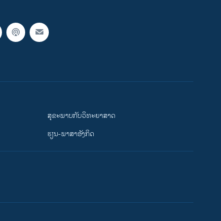
ສຸຂະພາບກັບວິທະຍາສາດ
ຮຽນ-ພາສາອັງກິດ