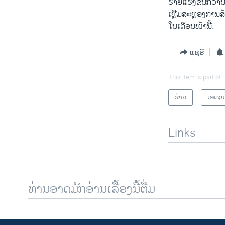
ຮ້າຍ​ແຮງ​ຂຶ້ນກວ່ານີ້
ເຫຼີມສະຫຼອງການ​ສ້
​ໃນ​ເດືອນ​ໜ້າ​ນີ້.
ແຊຣ໌
This item is part of
ຂ່າວ
ເອເຊຍ
Links
ທ່ານອາດມັກອ່ານເລື້ອງນີ້ຕື່ມ