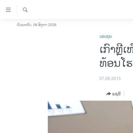
ລິ້ງ
ສຳຫລັບ
ເຂົ້າ
ຄົ້ນຫາ
ວັນພະຫັດ, 06 ສິງຫາ 2026
ໂຮມເພຈ
ຫາ
ເອເຊຍ
ລາວ
ຂ້າມ
ເກົາຫຼີ​
ຂ້າມ
ອາເມຣິກາ
ຂ້າມ
ການເລືອກຕັ້ງ ປະທານາທີບໍດີ ສະຫະລັດ
ທ້ອນ​ໂຮມ
ໄປ
2024
ຫາ
ຂ່າວ​ຈີນ
ຊອກ
07,09,2015
ຄົ້ນ
ໂລກ
ແຊຣ໌
ເອເຊຍ
ອິດສະຫຼະພາບດ້ານການຂ່າວ
ຊີວິດຊາວລາວ
ຊຸມຊົນຊາວລາວ