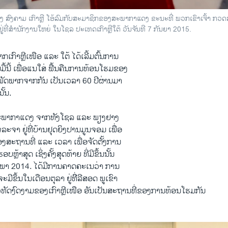
່າງ ສົງຄາມ ເກົາຫຼີ ໂອ້ລົມກັບສະມາຊິກຂອງສະພາກາແດງ ຂະນະທີ່ ພວກເຂົາເຈົ້າ ກ
, ຢູ່ທີ່ສຳນັກງານໃຫຍ່ ໃນໂຊລ ປະເທດເກົາຫຼີໃຕ້ ວັນຈັນທີ 7 ກັນຍາ 2015.
​ເກົາຫຼີ​ເໜືອ ​ແລະ ​ໃຕ້ ໄດ້ເລີ້ມ​ຕົ້ນການ​
ື້​ນີ້ ​ເພື່ອ​ແນ​ໃສ່​ ​ຟື້ນ​ຄືນການທ້ອນ​ໂຮມ​ຂອງ
ີ່​ພັດ​ພາກ​ຈາກ​ກັນ ​ເປັນ​ເວລາ 60 ປີຜ່ານມາ
ັ້ນ.
່​ສະພາກາ​ແດງ ຈາກທັງ​ໂຊ​ລ ​ແລະ ພຽງ​ຢາງ
ະຈາ ຢູ່​ທີ່​ບ້ານ​ຢຸດ​ຍິງ​ປານ​ມູນ​ຈອມ ​ເພື່ອ
້ອງສະຖານທີ່ ​ແລະ ​ເວລາ ​ເພື່ອ​ຈັດຕັ້ງການ​
້າສຸດ ​ເຊິ່ງຄັ້ງສຸດ​ທ້າຍ ​ທີ່​ມີ​ຂຶ້ນນັ້ນ ​
ຸມພາ 2014. ​ໄດ້ມີ​ການຄາດ​ຄະ​ເນ​ວ່າ ການ
​ມີ​ຂຶ້ນ​ໃນ​ເດືອນ​ຕຸລາ ຢູ່​ທີ່ີລີ​ສອດ ພູ​ເຂົາ
​ທັດງົດ​ງາມຂອງ​ເກົາຫຼີ​ເໜືອ ອັນ​ເປັນ​ສະຖານ​ທີ່​ຂອງ​ການ​ທ້ອນ​ໂຮມກັນ