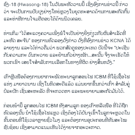
ຊົງ-18 (Hwasong-18) ໃນວັນພະຫັດວານນີ້ ເຊິ່ງອົງການຂ່າວນີ້ ກ່າວ
ວ່າ ຈະເປັນການປັບປຸງຢ່າງໃຫຍ່ຫຼວງໃນຍຸດທະສາດດ້ານການສະກັດກັ້ນ
ແລະທ່າທີການໂຈມຕີຕອບໂຕ້ດ້ານນິວເຄລຍ.
ທ່ານກິມ “ໄດ້ສະແດງຄວາມເພິ່ງພໍໃຈເປັນຢ່າງຍິ່ງກ່ຽວກັບຜົນສຳເລັດທີ່
ມະຫັດ ສະຈັນ” ຂອງການທົດລອງດັ່ງກ່າວ ດັ່ງທີ່ອົງການຂ່າວ KCNA ໄດ້
ລາຍງານ ແລະໄດ້ກ່າວຕື່ມວ່າ ພວກສັດຕູຂອງປະເທດ ບັດນີ້ຈະ “ປະເຊີນ
ກັບຄວາມກະ ວົນກະວາຍ ແລະຢ້ານກົວຢ່າງໜັກ...ສະນັ້ນ ຈຶ່ງຈະເຮັດໃຫ້
ພວກເຂົາ ເສຍໃຈສຳລັບການເລືອກໃນທາງທີ່ຜິດ ຢ່າງສິ້ນຫວັງ.”
ເກົາຫຼີເໜືອຕ້ອງການຢາກຈະພັດທະນາລູກສອນໄຟ ICBM ທີ່ໃຊ້ເຊື້ອໄຟ
ແທ່ງ ມາຍາວນານ ເຊິ່ງໃນທິດສະດີແລ້ວ ແມ່ນຍາກຂຶ້ນກວ່າເກົ່າ ສຳລັບຄູ່
ປໍລະປັກ ເຊັ່ນສະຫະລັດ ທີ່ຈະກວດຫາ ແລະພະຍາຍາມສະກັດມັນໄດ້.
ກ່ອນໜ້ານີ້ ລູກສອນໄຟ ICBM ທັງສາມລູກ ຂອງເກົາຫລີເໜືອ ທີ່ໄດ້ຖືກ
ທົດລອງນັ້ນ ນຳໃຊ້ເຊື້ອໄຟແຫຼວ ເຊິ່ງຕ້ອງໄດ້ບັນຈຸເຂົ້າໃນລູກຈະຫຼວດໃນ
ຂັ້ນຕອນທີ່ໃຊ້ເວລາຫຼາຍຊົ່ວໂມງ ແລະຕ້ອງການອຸປະກອນທີ່ທັນສະໄໝ
ຊັບຊ້ອນ ເຊິ່ງສາມາດແນມເຫັນໄດ້ງ່າຍຈາກອະວະກາດ.