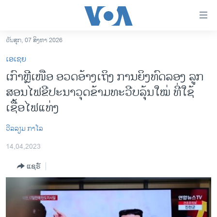
ລິ້ງ
ສຳຫລັບ
ເຂົ້າ
ວັນສຸກ, 07 ສິງຫາ 2026
ຫາ
ໂຮມເພຈ
ເອເຊຍ
ຂ້າມ
ລາວ
ເກົາຫຼີເໜືອ ອວດອ້າງເຖິງ ການຍິງທົດລອງ ລູກ
ຂ້າມ
ອາເມຣິກາ
ສອນໄຟຂີປະນາວຸດຂ້າມທະວີບລຸ້ນໃໝ່ ທີ່ໃຊ້
ຂ້າມ
ໄປ
ການເລືອກຕັ້ງ ປະທານາທີບໍດີ ສະຫະລັດ 2024
ເຊື້ອໄຟແທ່ງ
ຫາ
ຂ່າວ​ຈີນ
ຊອກ
ວີລລຽມ ກາໂລ
ຄົ້ນ
ໂລກ
14,04,2023
ເອເຊຍ
ແຊຣ໌
ອິດສະຫຼະພາບດ້ານການຂ່າວ
ຊີວິດຊາວລາວ
ຊຸມຊົນຊາວລາວ