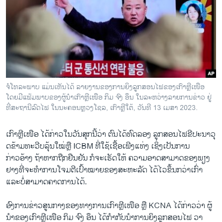
ວິທະຍາສາດ-ເທັກໂນໂລຈີ
ທຸລະກິດ
ພາສາອັງກິດ
ວີດີໂອ
ສຽງ
ຈໍໂທລະພາບ ແມ່ນເຫັນໄດ້ ລາຍງານຂອງການຍິງລູກສອນໄຟຂອງເກົາຫຼີເໜືອ
ໂດຍມີແຟ້ມພາບຂອງຜູ້ນຳເກົາຫຼີເໜືອ ກິມ ຈົງ ອຶນ ໃນລະຫວ່າງລາຍການຂ່າວ ຢູ່
ລາຍການກະຈາຍສຽງ
ຕິດຕາມພວກເຮົາ ທີ່
ທີ່ສະຖານີລົດໄຟ ໃນນະຄອນຫຼວງໂຊລ, ເກົາຫຼີໃຕ້, ວັນທີ 13 ເມສາ 2023.
ລາຍງານ
ເກົາຫຼີເໜືອ ໄດ້ກ່າວໃນວັນສຸກນີ້ວ່າ ຕົນໄດ້ທົດລອງ ລູກສອນໄຟຂີປະນາວຸ
ດຂ້າມທະວີບລຸ້ນໃໝ່ຫຼື ICBM ທີ່ໃຊ້ເຊື້ອເພີງແທ່ງ ເຊິ່ງເປັນການ
ພາສາຕ່າງໆ
ກ່າວອ້າງ ຖ້າຫາກຖືກຢືນຢັນ ກໍຈະເຮັດໃຫ້ ຄວາມອາດສາມາດຂອງພຽງ
ຢາງທີ່ຈະ​ທຳການໂຈມຕີເປົ້າໝາຍຂອງສະຫະລັດ ໄດ້ໄວຂຶ້ນກວ່າເກົ່າ
ແລະບໍ່ສາມາດຄາດການໄດ້.
ອົງການຂ່າວສູນກາງຂອງທາງການເກົາຫຼີເໜືອ ຫຼື KCNA ໄດ້ກ່າວວ່າ ຜູ້
ນຳຂອງເກົາຫຼີເໜືອ ກິມ ຈົງ ອຶນ ໄດ້ກຳກັບນຳການຍິງລູກສອນໄຟ ວາ