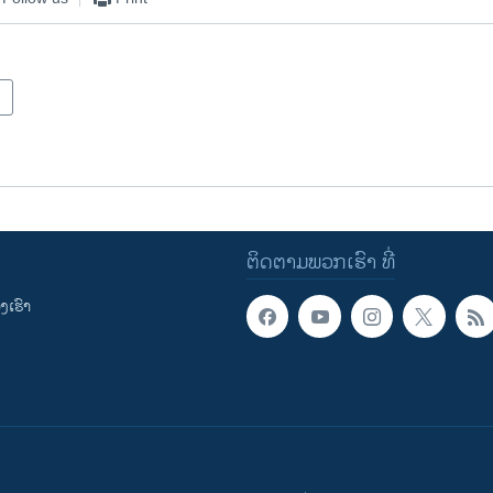
ຕິດຕາມພວກເຮົາ ທີ່
ເຮົາ