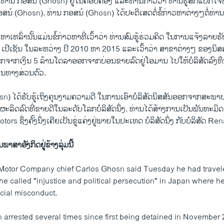
່ານ ກອ​ສນ໌ (Ghosn) ຢູ່​ໃນ​ຄອບ​ຄອງ ແລະ​ທ່ານ​ກ່າວ​ວ່າ ທ່ານ​ຮູ້​ສຶກ​ແປກ​ໃຈ​ທີ່​ໄດ
ສນ໌ (Ghosn). ທ່ານ ກອ​ສນ໌ (Ghosn) ໄດ້​ປະ​ຕິ​ເສດ​ຕໍ່​ຂໍ້​ກ່າວ​ຫາ​ຕ່າງໆ​ຕໍ່​ທ່ານ
າ​ເຫລົ່າ​ນັ້ນ​ແມ່ນ​ຂໍ້​ກ່າວ​ຫາ​ທີ່​ເວົ້າ​ວ່າ ທ່ານ​ສົມ​ຮູ້​ຮ່ວມ​ຄິດ ໃນ​ການ​ແຈ້ງ​ລາຍ​ຮັບ​
0 ເປີ​ເຊັນ ໃນ​ລະ​ຫວ່າງ ປີ 2010 ຫາ 2015 ແລະ​ເວົ້າ​ວ່າ ສາ​ຂາ​ຕ່າງໆ ຂອງ​ນິ​ສ​ສັ
​ຈາກ​ເງິນ 5 ລ້ານ​ໂດ​ລາ​ອອກ​ຈາກ​ບ່ອນ​ຂາຍ​ລົດ​ຢູ່​ໂອ​ມານ ໄປ​ໃຫ້ບໍ​ລິ​ສັດ​ລົງ​
ໃນ​ທາງ​ສ່ວນ​ຕົວ.
 ໄດ້​ຮັບ​ຮູ້​ເຖິງ​ຄຸນ​ງາມ​ຄ​ວາມ​ດີ ໃນ​ການ​ເອົາ​ບໍ​ລິ​ສັດ​ນິ​ສ​ສັນອອກ​ຈາກ​ສະ​ພາ
ດ​ຜະ​ລິດ​ລົດ​ທີ່​ຂາຍ​ດີ​ໃນ​ລະ​ດັບ​ໂລກ​ບໍ​ລິ​ສັດ​ນຶ່ງ. ທ່ານ​ໄດ້ສ້າງ​ການ​ເປັນ​ພັນ​ທະ​ມິດ
ຊຶ່ງ​ຄັ້ງ​ນຶ່ງ​ເຄີຍ​ເປັນ​ຂູ່​ແຄ່ງ​ຢູ່​ພາຍ​ໃນ​ປະ​ເທດ ບໍ​ລິ​ສັດ​ນຶ່ງ ກັບ​ບໍ​ລິ​ສັດ Renault 
ນ​ພາ​ສາ​ອັງ​ກິດຢູ່​ຂ້າງ​ລຸ່ມນີ້
Motor Company chief Carlos Ghosn said Tuesday he had travel
e called "injustice and political persecution" in Japan where he
ncial misconduct.
arrested several times since first being detained in November