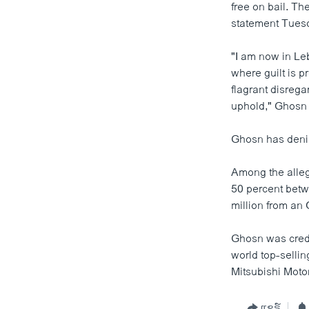
free on bail. Th
statement Tuesd
"I am now in Le
where guilt is p
flagrant disrega
uphold," Ghosn 
Ghosn has denie
Among the alleg
50 percent betw
million from an
Ghosn was credi
world top-selli
Mitsubishi Moto
ແຊຣ໌