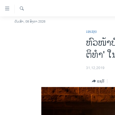
ລິ້ງ
ສຳຫລັບ
ເຂົ້າ
ຄົ້ນຫາ
ວັນເສົາ, 08 ສິງຫາ 2026
ໂຮມເພຈ
ຫາ
ເອເຊຍ
ລາວ
ຂ້າມ
ຫົວ​ໜ້າບໍ
ຂ້າມ
ອາເມຣິກາ
ຂ້າມ
ການເລືອກຕັ້ງ ປະທານາທີບໍດີ ສະຫະລັດ
ຕິ​ທຳ' ໃນ
ໄປ
2024
ຫາ
ຂ່າວ​ຈີນ
ຊອກ
31,12,2019
ຄົ້ນ
ໂລກ
ແຊຣ໌
ເອເຊຍ
ອິດສະຫຼະພາບດ້ານການຂ່າວ
ຊີວິດຊາວລາວ
ຊຸມຊົນຊາວລາວ