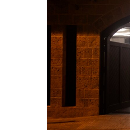
ວິທະຍາສາດ-ເທັກໂນໂລຈີ
ທຸລະກິດ
ພາສາອັງກິດ
ວີດີໂອ
ສຽງ
ລາຍການກະຈາຍສຽງ
ລາຍງານ