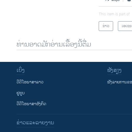
This item is part of
ຂ່າວ
ເອເຊຍ
ທ່ານອາດມັກອ່ານເລື້ອງນີ້ຕື່ມ
ເບິ່ງ
ຟັງສຽງ
ວີດີໂອພາສາລາວ
ຟັງລາຍການຂອງ
ຢູທູບ
ວີດີໂອພາສາອັງກິດ
ຂ່າວແລະລາຍງານ