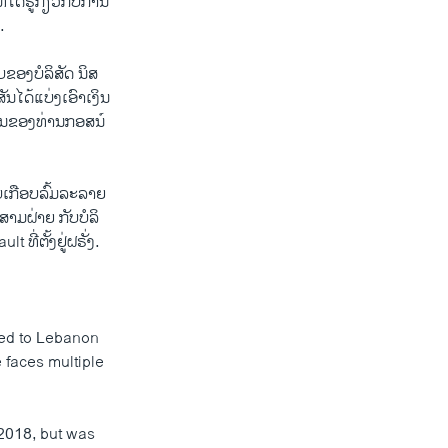
້​ຮູ້​ກ່ຽວ​ກັບ​ການ​
.
ຂອງ​ບໍ​ລິ​ສັດ ນິ​ສ​
ນ​ໄດ້ແບ່ງ​ເອົາ​ເງິນ
ທຶນ​ຂອງ​ທ່ານກອ​ສນ໌
ບ​ເກືອບ​ລົ້ມ​ລະ​ລາຍ
​ສາມ​ຝ່າຍ ກັບບໍ​ລິ​
ທີ່​ຕັ້ງ​ຢູ່​ຝ​ຣັ່ງ.
ed to Lebanon
 faces multiple
 2018, but was