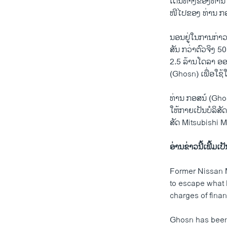
ເດີນ​ທາງ​ຂອງ​ທ່ານ ທ
ໜີ​ໄປ​ຂອງ​ ທ່ານ ກອ​
ນອນ​ຢູ່​ໃນ​ການ​ກ່າວ​ຫ
ສັນ ​ກວ່າ​ຕົວ​ຈິງ 5
2.5 ລ້ານ​ໂດ​ລາ ອອກ
(Ghosn) ເພື່ອ​ໃຊ້​
ທ່ານ ກອ​ສນ໌ (Ghosn)
ໃຫ້​ກາຍ​ເປັນ​ບໍ​ລິ​ສັ
ສັດ Mitsubishi Motors 
ອ່ານ​ຂ​່າວນີ້​ເພີ້ມ​ເປັ
Former Nissan 
to escape what h
charges of fina
Ghosn has been 