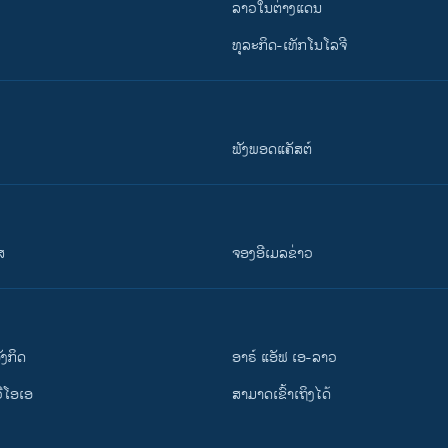
ລາວໃນຕ່າງແດນ
ທຸລະກິດ-ເທັກໂນໂລຈີ
ຟັງພອດແຄັສຕ໌
ສ
ຈອງອີເມລຂ່າວ
ັງ​ກິດ
ອາຣ໌ ແອັຟ ເອ-ລາວ
ວີ​ໂອ​ເອ
ສາມາດເຂົ້າເຖິງໄດ້