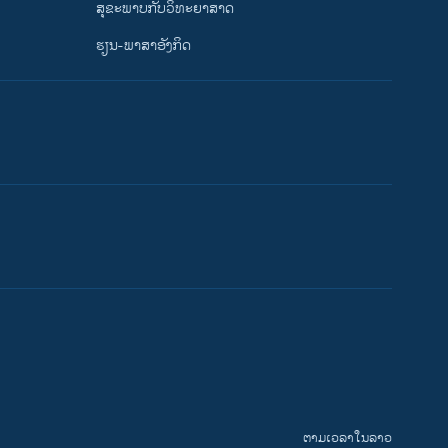
ສຸຂະພາບກັບວິທະຍາສາດ
ຮຽນ-ພາສາອັງກິດ
ຕາມເວລາໃນລາວ