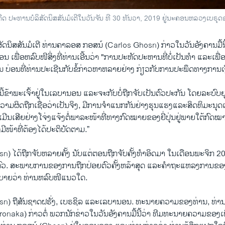
ດ ປະ​ທານບໍ​ລິ​ສັດນິ​ສ​ສັນມໍ​ເຕີໃນ​ວັນ​ຈັນ ທີ 30 ທັນ​ວາ, 2019 ຢູ່​ນະ​ຄອນ​ຫລວງ​ເບ​ຣຸ
ິ​ສັດນິ​ສ​ສັນມໍ​ເຕີ ທ່ານຄາ​ລອ​ສ ກອ​ສນ໌ (Carlos Ghosn) ກ່າວ​ໃນ​ວັນ​ອັງ​ຄານມື້ນີ້​
ນ ເພື່ອ​ຫລົບ​ໜີ​ສິ່ງ​ທີ່​ທ່ານ​ເອີ້ນ​ວ່າ "ການປະ​ຫັດ​ປະ​ຫານທີ່ບໍ່​ເປັນ​ທຳ ແລະ​ເພ
່ນ ບ່ອນ​ທີ່​ທ່ານ​ປະ​ເຊີ​ນ​ກັບ​ຂໍ້​ກ່າວ​ຫາ​ຫລາຍ​ຢ່າງ ກ່ຽວ​ກັບ​ການ​ປະ​ພຶດ​ທາງ​ການ​ເງິນ
​ຂ້າ​ພະ​ເຈົ້າ​ຢູ່​ໃນ​ເລ​ບາ​ນອນ ແລະ​ຈະ​ກັບ​ບໍ່​ຖືກ​ຈັບ​ເປັນ​ຕົວ​ປະ​ກັນ ​ໂດຍ​ລະ​ບົບ​ຍຸ​
ີ່​ຄວາມ​ຜິດຖືກ​ເຊື່ອ​ວ່າ​ເປັນ​ຈິງ, ມີການ​ຈຳ​ແນກກັນ​ຢ່າງ​ຮຸນ​ແຮງແລະ​ສິດ​ທິ​ມະ​ນຸດ
ເມີນ​ເສີຍ​ຢ່າງ​ໂຈ່ງ​ແຈ້ງຕໍ່ພາ​ລະໜ້າ​ທີ່​ທາງ​ກົດ​ໝາຍຂອງ​ຍີ່​ປຸ່ນຢູ່​ພາຍ​ໃຕ້​ກົດ​ໝາ
ມີ​ໜ້າ​ທີ່​ຕ້ອງ​ໄດ້​ປະ​ຕິ​ບັດ​ຕາມ.”
 ໄດ້​ຖືກ​ຈັບ​ຫລາຍ​ຄັ້ງ ນັບ​ແຕ່​ຕອນ​ຖືກ​ຈັບ​ຄັ້ງ​ທຳ​ອິດ​ມາ ໃນ​ເດືອນ​ພະ​ຈິກ 20
ົວ. ສະ​ພາບ​ການ​ຂອງ​ການ​ຖືກ​ປ່ອຍ​ຕົວ​ຄັ້ງ​ຫລ້າ​ສຸດ ແລະ​ຄຳ​ຖະ​ແຫລງ​ການ​ຂອງ​ທ
​ທິ​ບາຍ​ວ່າ ​ທ່ານ​ຫລົບ​ໜີ​ແນວ​ໃດ.
) ຖື​ສັນ​ຊາດ​ຝ​ຣັ່ງ, ເບ​ຣ​ຊິ​ລ ແລະ​ເລ​ບາ​ນອນ. ທະ​ນາຍ​ຄວາມ​ຂອງ​ທ່ານ, ທ່ານ ຈູ​
aka) ກ່າວ​ຕໍ່ ພວກ​ນັກ​ຂ່າວ​ໃນ​ວັນ​ອັງ​ຄານມື້ນີ້​ວ່າ ທີມ​ທະ​ນາຍ​ຄວາມ​ຂອງ​ເພິ