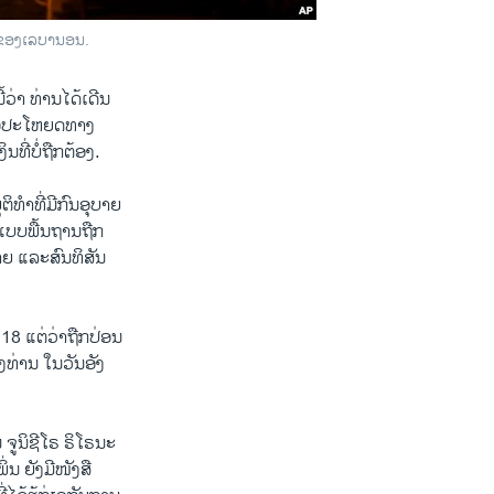
ດ​ຂອງເລ​ບາ​ນອນ.
ວ່າ ທ່ານ​ໄດ້​ເດີນ​
ື່ອ​ປະ​ໂຫຍດ​ທາງ​
​ທີ່ບໍ່​ຖືກ​ຕ້ອງ.
ຕິ​ທຳທີ່​ມີກົນ​ອຸ​ບາຍ​
​ແບບ​ພື້ນ​ຖານຖືກ​
ຍ​ ແລະ​ສົນ​ທິ​ສັນ​
18 ແຕ່​ວ່າ​ຖືກ​ປ່ອນ​
່ານ ​ໃນ​ວັນ​ອັງ​
ນິ​ຊີ​ໂຣ ຣິ​ໂຣ​ນະ​
່ນ ຍັງມີ​ໜັງ​ສື