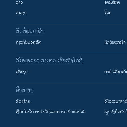
ລາວ
ອາເມຣິກາ
ເອເຊຍ
ໂລກ
ຕິດຕໍ່ພວກເຮົາ
ກ່ຽວກັບພວກເຮົາ
ຕິດຕໍ່ພວກເຮົາ
ວີໂອເອລາວ ສາມາດ ເຂົ້າເຖິງໄດ້ທີ່
ເຟັສບຸກ
ອາຣ໌ ແອັສ ແອັ
​ລິ້ງ​ຕ່າງໆ
ຕິດຕາມພວກເຮົາ ທີ່
​ຫ້ອງ​ຂ່າວ
ວີ​ໂອ​ເອ​ພາ​ສາ​ອ
​ເງື່ອນ​ໄຂ​ໃນ​ການ​ນຳ​ໃຊ້​ແລະຄວາມ​ເປັນ​ສ່​ວນ​ຕົວ
​ຮຽນ​ອັງ​ກິດ​ກັບ​
ພາສາຕ່າງໆ