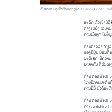
ຄົນ​ຍາມ​ປະ​ຕູ​ເຂົ້າ​ບ້ານ​ຂອງທ່ານ Carlos Ghosn, ອະ​ດີ
ອະ​ດີດ ​ຫົວ​ໜ້າບໍ​ລ
ທາງ​ໄປ​ຍັງ ເລ​ບາ​ນອ
ການ​ເມືອງ" ໃນ​ຍີ່​ປຸ
ທ່ານ​ກ່າວ​ວ່າ "ດຽວນີ້
ຂອງ​ຍີ່​ປຸ່ນ ບ່ອນ​ທ
ປະ​ຕິ​ເສດ, ​ມີ​ຄວາມ​
ຍາສາ​ກົນ ທີ່​ຕົນ​ເອງ​
ທ່ານ ກອ​ສນ໌ (Ghosn)
ໂດຍ​ມີ​ການ​ປະ​ກັນຕ
ຄານ​ມື້ນີ້ ບໍ່​ໄດ້​ອະ
ທ່ານ ກອ​ສນ໌ (Ghosn
ກາ (Junichiro Hiron