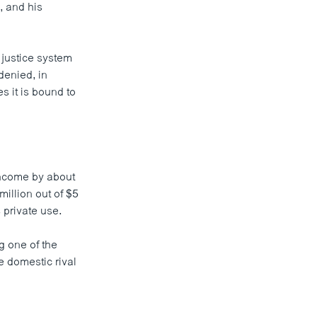
, and his
 justice system
denied, in
s it is bound to
income by about
illion out of $5
private use.
g one of the
e domestic rival