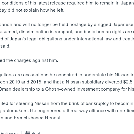
e conditions of his latest release required him to remain in Japan
ay did not explain how he left.
banon and will no longer be held hostage by a rigged Japanese
resumed, discrimination is rampant, and basic human rights are 
rd of Japan's legal obligations under international law and treatie
said.
d the charges against him.
ations are accusations he conspired to understate his Nissan 
een 2010 and 2015, and that a Nissan subsidiary diverted $2.5 m
 Oman dealership to a Ghosn-owned investment company for his 
ted for steering Nissan from the brink of bankruptcy to becomin
ng automakers. He engineered a three-way alliance with one-tim
rs and French-based Renault.
Follow us
Print