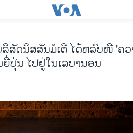
​ລິ​ສັດນິ​ສ​ສັນມໍ​ເຕີ ໄດ້​ຫລົບ​ໜີ 'ຄວາ
​ຍີ່​ປຸ່ນ ໄປ​ຢູ່​ໃນ​ເລ​ບາ​ນອນ