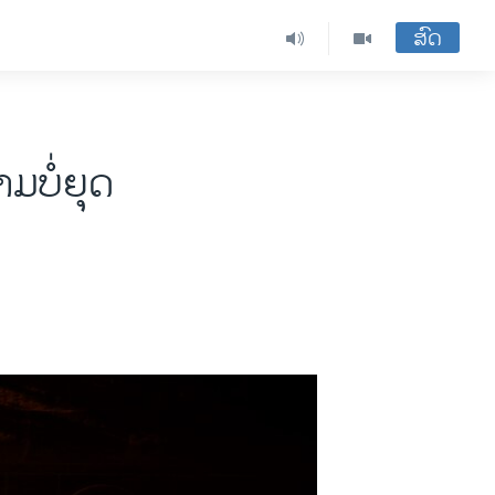
ສົດ
ມບໍ່​ຍຸດ​