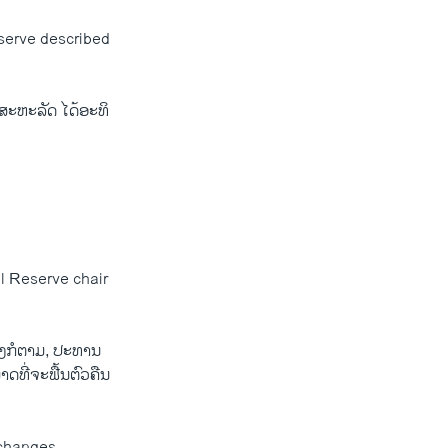
serve described
ສະຫະລັດ ໄດ້ອະ​ທິ​
l Reserve chair
ນື່ອງກໍ​ຕາມ, ປະທານ
​ຈະ​ຟື້ນ​ຕົວ​ຄືນ​
 changes.