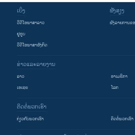
ເບິ່ງ
ຟັງສຽງ
ວີດີໂອພາສາລາວ
ຟັງລາຍການຂອງ
ຢູທູບ
ວີດີໂອພາສາອັງກິດ
ຂ່າວແລະລາຍງານ
ລາວ
ອາເມຣິກາ
ເອເຊຍ
ໂລກ
ຕິດຕໍ່ພວກເຮົາ
ກ່ຽວກັບພວກເຮົາ
ຕິດຕໍ່ພວກເຮົາ