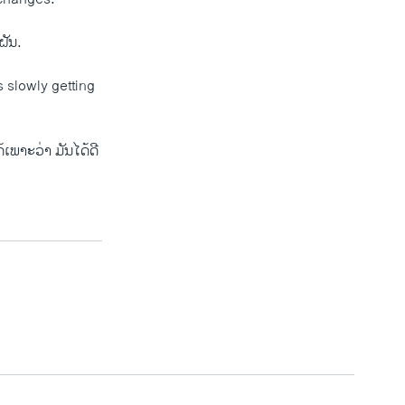
ຝັນ.
 slowly getting
າະວ່າ ມັນໄດ້​ດີ​