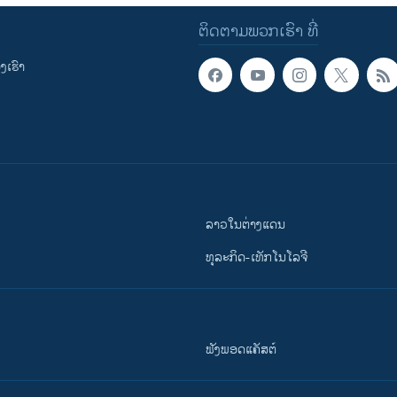
ຕິດຕາມພວກເຮົາ ທີ່
ເຮົາ
ລາວໃນຕ່າງແດນ
ທຸລະກິດ-ເທັກໂນໂລຈີ
ຟັງພອດແຄັສຕ໌