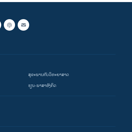
ສຸຂະພາບກັບວິທະຍາສາດ
ຮຽນ-ພາສາອັງກິດ