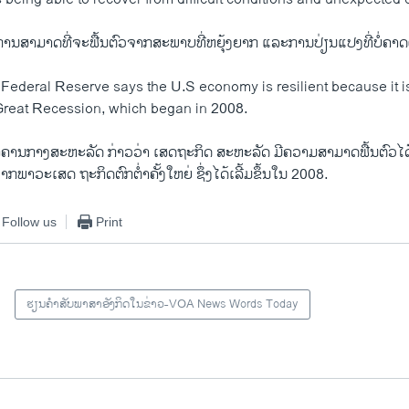
ການສາມາດທີ່​ຈະ​ຟື້ນ​ຕົວຈາກສະພາບທີ່​ຫຍຸ້ງ​ຍາກ ແລະການປ່ຽນແປງທີ່ບໍ່ຄາດ
 Federal Reserve says the U.S economy is resilient because it is
e Great Recession, which began in 2008.
ກາງສະຫະລັດ ກ່າວວ່າ ເສດຖະກິດ ສະຫະລັດ ມີຄວາມສາ​ມາດ​ຟື້ນ​ຕົວ​ໄດ້ເພ
າກພາ​ວະເສດ ຖະກິດຕົກຕໍ່າຄັ້ງ​ໃຫຍ່ ຊຶ່ງໄດ້ເລີ້ມຂຶ້ນ​ໃນ 2008.
Follow us
Print
ຮຽນຄຳສັບພາສາອັງກິດໃນຂ່າວ-VOA News Words Today