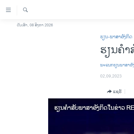
ລິ້ງ
ສຳຫລັບ
ເຂົ້າ
ຄົ້ນຫາ
ວັນເສົາ, 08 ສິງຫາ 2026
ໂຮມເພຈ
ຫາ
ຮຽນ-ພາສາອັງກິດ
ລາວ
ຂ້າມ
ຮຽນຄຳສ
ຂ້າມ
ອາເມຣິກາ
ຂ້າມ
ການເລືອກຕັ້ງ ປະທານາທີບໍດີ ສະຫະລັດ
ໄປ
2024
ພ​ະ​ແນກ​ຮຽນ​ພາ​ສາ​ອັງ​
ຫາ
ຂ່າວ​ຈີນ
02,09,2023
ຊອກ
ຄົ້ນ
ໂລກ
ແຊຣ໌
ເອເຊຍ
ຮຽນຄຳສັບພາສາອັງກິດໃນຂ່າວ R
ອິດສະຫຼະພາບດ້ານການຂ່າວ
ຊີວິດຊາວລາວ
ຊຸມຊົນຊາວລາວ