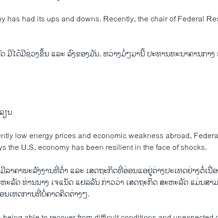
has had its ups and downs. Recently, the chair of Federal Re
ມີໄດ້​ມີ​ຊ່ວງ​ຂຶ້ນ ແລະ ລົງຂອງ​ມັນ. ຫວ່າງມໍ່ໆມານີ້ ປະທານທະນາຄານກາງ 
ິລຽນ
ently low energy prices and economic weakness abroad, Federa
ys the U.S, economy has been resilient in the face of shocks.
​ມີລາຄາພະລັງງານທີ່ຕໍ່າ ແລະ ເສດ​ຖະ​ກິດ​ທີ່​ອ່ອນ​ແອ​ຢູ່​ຕ່າງ​ປະ​ເທດ​ຢ່າງຕໍ່​ເ
ັດ ທ່ານນາງ ເຈແນັດ ແຢລລັນ ກ່າວວ່າ ເສດຖະກິດ ສະຫະລັດ ແມ່ນ​ສາ​ມາດ​ທີ່
ຍ້ອນ​ເຫດ​ການ​ທີ່ບໍ່​ຄາດ​ຄິດຕ່າງໆ.
 being able to recover from difficult conditions and unexpected