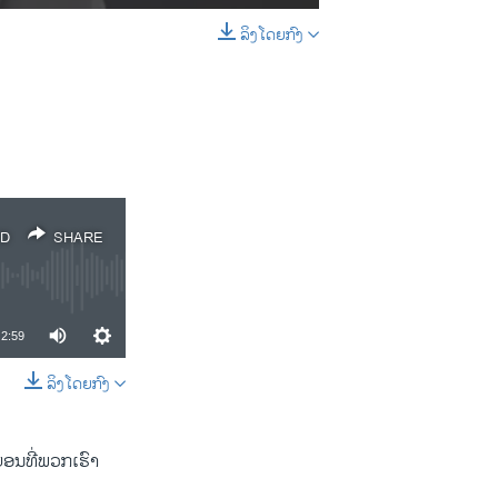
ລິງໂດຍກົງ
EMBED
SHARE
D
SHARE
2:59
ລິງໂດຍກົງ
SHARE
 ບ່ອນທີ່​ພວກເຮົາ