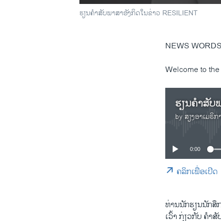
ຮຽນຄຳສັບພາສາອັງກິດໃນຂ່າວ RESILIENT
NEWS WORDS:
Welcome to the
ຮຽນຄຳສັບພ
by
ສຽງອາເມຣິກ
0:00
ຄລິກເພື່ອເປີດ
ທ່ານ​ນັກ​ຮຽນ​ນັກ​ສຶກ
ເວົ້າ ກ່ຽວກັບ ຄຳສັ