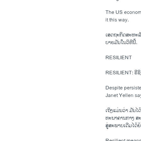
The US economy 
it this way.
ເສດຖະກິດສະຫະລັດ 
ບາຍ​ມັນ​ໃນ​ວິ​ທີນີ້.
RESILIENT
RESILIENT: ຣີຊ
Despite persist
Janet Yellen sa
ເຖິງແມ່ນວ່າ ມັນ​ໄດ້
ທະນາຄານກາງ ສະຫະລ
ສູ່​ສະ​ພາບ​ເດີມ​ໄດ້​
Resilient means