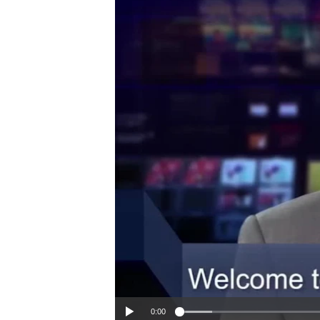
ວິທະຍາສາດ-ເທັກໂນໂລຈີ
ທຸລະກິດ
ພາສາອັງກິດ
ວີດີໂອ
ສຽງ
ລາຍການກະຈາຍສຽງ
ລາຍງານ
0:00