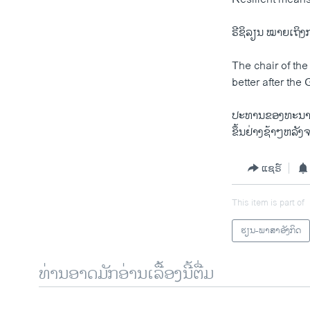
ຣີຊິລຽນ ໝາຍເຖິງ​
The chair of the
better after th
ປະທານຂອງທະນາຄານ
ຂຶ້ນ​ຢ່າງຊ້າໆຫລັງຈ
ແຊຣ໌
This item is part of
ຮຽນ-ພາສາອັງກິດ
ທ່ານອາດມັກອ່ານເລື້ອງນີ້ຕື່ມ