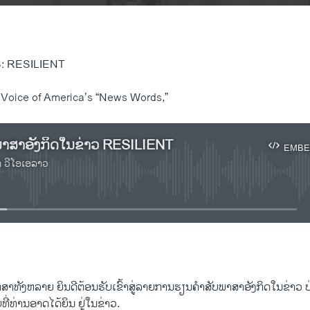
 RESILIENT
 Voice of America’s “News Words,”
າສາອັງກິດໃນຂ່າວ RESILIENT
EMBE
າ ວີໂອເອລາວ
No media source currently available
EMBED
​ສາ​ທັງ​ຫລາຍ ຍິນ​ດີ​ຕ້ອນ​ຮັ​ບ​ເຂົ້າ​ສູ່​ລາຍ​ການ​ຮຽນ​ຄຳ​ສັບ​ພາ​ສາ​ອັງ​ກິດ​ໃນ​ຂ່າວ
ບທີ່ທ່ານອາດໄດ້ຍິນ ຢູ່ໃນຂ່າວ.