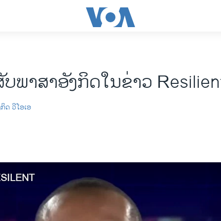
ັບພາສາອັງກິດໃນຂ່າວ Resilien
ກິດ ​ວີ​ໂອ​ເອ
ESILENT