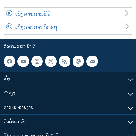
ເບິ່ງລາຍການທີວີ
ເບິ່ງລາຍການວິທະຍຸ
ຕິດຕາມພວກເຮົາ ທີ່
ເບິ່ງ
ຟັງສຽງ
ຂ່າວແລະລາຍງານ
ຕິດຕໍ່ພວກເຮົາ
ວີໂອເອລາວ ສາມາດ ເຂົ້າເຖິງໄດ້ທີ່