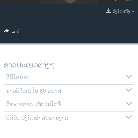
ວິທະຍາສາດ-ເທັກໂນໂລຈີ
ລິງໂດຍກົງ
ທຸລະກິດ
ພາສາອັງກິດ
ແຊຣ໌
ວີດີໂອ
ສຽງ
ລາຍການກະຈາຍສຽງ
ຂ່າວປະເພດຕ່າງໆ
ຕິດຕາມພວກເຮົາ ທີ່
ລາຍງານ
ວີດີໂອຂ່າວ
ຂ່າວວີໂອເອໃນ 60 ວິນາທີ
ພາສາຕ່າງໆ
ວິທະຍາສາດ-ເທັກໂນໂລຈີ
ວີດີໂອ ອັງກິດສຳລັບລາຍງານ