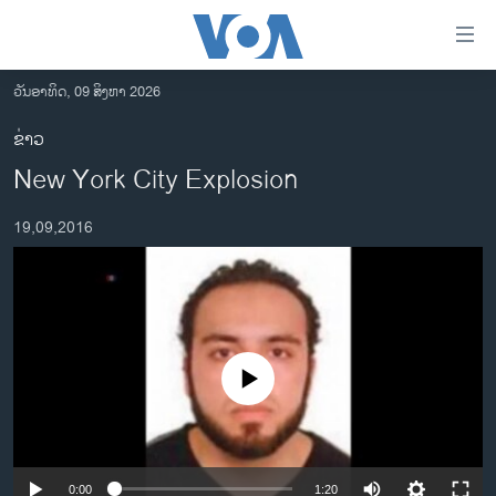
ລິ້ງ
ສຳຫລັບ
ເຂົ້າ
ວັນອາທິດ, 09 ສິງຫາ 2026
ຫາ
ໂຮມເພຈ
ຂ່າວ
ຂ້າມ
ລາວ
New York City Explosion
ຂ້າມ
ອາເມຣິກາ
ຂ້າມ
19,09,2016
ໄປ
ການເລືອກຕັ້ງ ປະທານາທີບໍດີ ສະຫະລັດ 2024
ຫາ
ຂ່າວ​ຈີນ
ຊອກ
ຄົ້ນ
ໂລກ
ເອເຊຍ
No media source currently available
ອິດສະຫຼະພາບດ້ານການຂ່າວ
ຊີວິດຊາວລາວ
ຊຸມຊົນຊາວລາວ
0:00
1:20