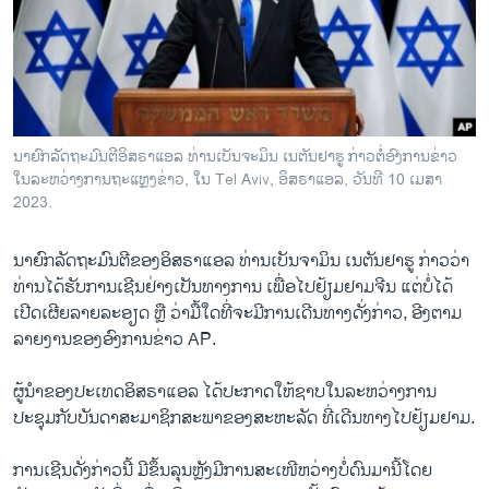
ວິທະຍາສາດ-ເທັກໂນໂລຈີ
ທຸລະກິດ
ພາສາອັງກິດ
ວີດີໂອ
ນາຍົກລັດຖະມົນຕີອິສຣາແອລ ທ່ານເບັນຈະມິນ ເນຕັນຢາຮູ ກ່າວຕໍ່ອົງການຂ່າວ
ສຽງ
ໃນລະຫວ່າງການຖະແຫຼງຂ່າວ, ໃນ Tel Aviv, ອິສຣາແອລ, ວັນທີ 10 ເມສາ
2023.
ລາຍການກະຈາຍສຽງ
ຕິດຕາມພວກເຮົາ ທີ່
ລາຍງານ
ນາຍົກລັດຖະມົນຕີຂອງອິສຣາແອລ ທ່ານເບັນຈາມິນ ເນຕັນຢາຮູ ກ່າວວ່າ
ທ່ານໄດ້ຮັບການເຊີນຢ່າງເປັນທາງການ ເພື່ອໄປຢ້ຽມຢາມຈີນ ແຕ່ບໍ່ໄດ້
ເປີດເຜີຍລາຍລະອຽດ ຫຼື ວ່າມື້ໃດທີ່ຈະມີການເດີນທາງດັ່ງກ່າວ, ອີງຕາມ
ພາສາຕ່າງໆ
ລາຍງານຂອງອົງການຂ່າວ AP.
ຜູ້ນໍາຂອງປະເທດອິສຣາແອລ ໄດ້ປະກາດໃຫ້​ຊາບໃນລະຫວ່າງການ
ປະຊຸມກັບບັນດາສະມາຊິກສະພາຂອງສະຫະລັດ ທີ່ເດີນທາງໄປຢ້ຽມຢາມ.
ການເຊີນດັ່ງກ່າວນີ້ ມີຂຶ້ນລຸນຫຼັງມີການສະ​ເໜີຫວ່າງບໍ່ດົນມານີ້ໂດຍ