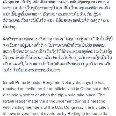
ລັດຖະບານ ປັກກິ່ງ ເພື່ອເສີມຂະຫຍາຍຄວາມໝັ້ນຄົງທາງດ້ານການທູດ
ຂອງພວກເຂົາຢູ່ໃນພູມິພາກແຫ່ງນີ້ ແລະມີຂຶ້ນໃນຊ່ວງເວລາທີ່ຄວາມຂັດ
ແຍ້ງເພີ້ມສູງຂຶ້ນລະຫວ່າງ ລັດຖະບານຂອງທ່ານໄບເດັນ ກັບ ຜູ້ນໍາ
ລັດຖະບານຫົວ​ຊາດ​ນິ​ຍົມ​ຈັດ ແລະ ນິ​ຍົມ​ສາ​ສະ​ໜາ​ຢິວຈັດ ຂອງທ່ານເນ
ຕັນຢາຮູ.
ສໍານັກງານຂອງທ່ານເນຕັນຢາຮູກ່າວວ່າ “ໂຄງການຢ້ຽມຢາມ” ຈີນໃນຄັ້ງນີ້
ຈະເປັນການຢ້ຽມຢາມຄັ້ງທີ 4 ໃນຖານະນາຍົກລັດຖະມົນຕີຂອງທ່ານ.
ພວກເຂົາກ່າວວ່າ ພວກເຂົາໄດ້ແຈ້ງໃຫ້ລັດຖະບານຂອງທ່ານໄບເດັນ ເຊິ່ງ
ມີຄວາມສໍາພັນທີ່ບໍ່ຄ່ອຍ​ລາບ​ລື້ນ​ປານ​ໃດກັບຈີນ ກ່ຽວກັບການ​ເຊື້ອເຊີນໃນ
ເດືອນແລ້ວນີ້, ໂດຍ ພວກເຂົາໄດ້ປະຕິເສດທີ່ຈະຕອບ ກ່ຽວກັບຄວາມເປັນ
ໄປໄດ້ ໃນວັນເວ​ລາຂອງການເດີນທາງ.
Israeli Prime Minister Benjamin Netanyahu says he has
received an invitation for an official visit to China but didn't
disclose whether or when the trip would take place. The
Israeli leader made the announcement during a meeting
with visiting members of the U.S. Congress. The invitation
follows several recent overtures by Beijing to increase its