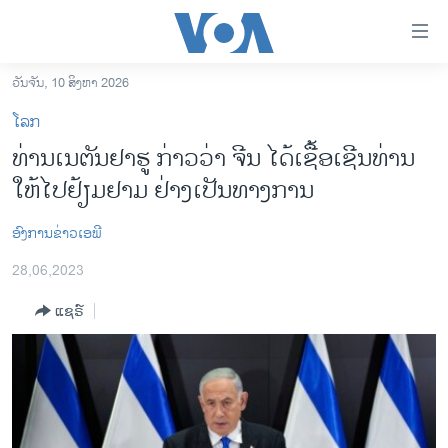
ລິ້ງ
ສຳຫລັບ
ເຂົ້າ
ວັນຈັນ, 10 ສິງຫາ 2026
ຫາ
ໂຮມເພຈ
ໂລກ
ຂ້າມ
ລາວ
ທ່ານເນຕັນຢາຮູ ກ່າວວ່າ ຈີນ ໄດ້ເຊື້ອເຊີນທ່ານ
ຂ້າມ
ອາເມຣິກາ
ໃຫ້ໄປຢ້ຽມຢາມ ຢ່າງເປັນທາງການ
ຂ້າມ
ໄປ
ການເລືອກຕັ້ງ ປະທານາທີບໍດີ ສະຫະລັດ 2024
ຫາ
ອົງການຂ່າວເອພີ
ຂ່າວ​ຈີນ
ຊອກ
28,06,2023
ຄົ້ນ
ໂລກ
ແຊຣ໌
ເອເຊຍ
ອິດສະຫຼະພາບດ້ານການຂ່າວ
ຊີວິດຊາວລາວ
ຊຸມຊົນຊາວລາວ