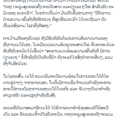
Stoltenberg) ກ່າວຕໍ່ບັນດານັກ ຂ່າວວ່າ ການເຕົ້າໂຮມກັນນີ້ ຈະເປັນ
"ກອງ ປະຊຸມສຸດຍອດຄັ້ງປະຫວັດສາດ ແລະປ່ຽນແປງໃໝ່ ສໍາລັບພັນ ທະ
ມິດຂອງ ພວກເຮົາ", ໂດຍກ່າວຕື່ມວ່າ ມັນເກີດຂຶ້ນທ່າມກາງ "ວິກິດການ
ດ້ານຄວາມ ໝັ້ນຄົງທີ່ໜັກໜ່ວງ ທີ່ສຸດທີ່ພວກເຮົາ ໄດ້ປະເຊີນມາ ນັບ
ຕັ້ງແຕ່ສົງຄາມ ໂລກຄັ້ງທີສອງ."
ການ​ໂຈມ​ຕີ​ຂອງຣັດ​ເຊຍ​ ຍັງ​ມີ​ອິດ​ທິພົນ​ຕໍ່​ແຜນການ​ອັນ​ຍາວ​ນານ​ຂອງ​
ອົງການ​ເນໂຕ້​ເອງ, ໂດຍ​ມີ​ແນວຄວາມ​ຄິດ​ຍຸດ​ທະ​ສາດ​ໃໝ່ ​ທີ່​ປະກອບ​ດ້ວຍ​
ອັນ​ທີ່​ພັນທະ​ມິດ​ໄດ້​ເອີ້ນ​ວ່າ "ສະພາບ​ແວດ​ລ້ອມ​ຄວາມ​ໝັ້ນ​ຄົງທີ່ ມີ​ການ​
ປ່ຽນ​ແປງ." ຂໍ້​ຕົກລົງ​ທີ່​ເປັນ​ທິດຊີ້​ນຳ​ ຍັງ​ຈະ​ແກ້​ໄຂ​ສິ່ງ​ທ້າ​ທາຍ​ອື່ນໆ, ລວມ
ທັງ​ຈີນອີກ​ດ້ວຍ.
​ໃນ​ໄລຍະ​ສັ້ນ, ເນ​ໂຕ້ ພວມ​ເພີ່ມ​ທະວີ​ຄວາມ​ພ້ອມ​ໃນ​ການ​ຕອບ​ໂຕ້ຕໍ່​ໄພ​
ນາບ​ຂູ່ຕ່າງໆ​ ຈາກ​ພາຍ​ນອກ, ​ໃນ​ນັ້ນ​ມີ​ການ​ເພີ່ມ​ຈຳນວນ​ກຳລັງ​ທະຫານ​
ພາຍ​ໃຕ້​ການ​ບັນຊາ​ການ​ຂອງເນ​ໂຕ້​ໂດຍ​ກົງ ​ແລະ ຈັດ​ວາງ​ບັນດາ​ກຳລັງ​
ອາວຸດ​ໜັກ ​ແລະແຫຼ່ງກຳລັງ​ຂົນ​ສົ່ງ.
ຂະນະ​ທີ່​ບັນດາ​ສະມາຊິກເນ​ໂຕ້ ​ໄດ້​ພິຈາລະນາ​ຄຳ​ຮ້ອງ​ສະ​ເໜີ​ໃຫ້​ສະ​ວີ​
ເດັນ ​ແລະ ຟິນ​ແລນເຂົ້າ​ເປັນ​ພັນທະ​ມິດ, ກອງ​ປະຊຸມ​ສຸດ​ຍອດ​ຍັງ​ຈະ​ລວມ