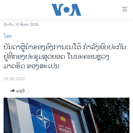
ລິ້ງ
ສຳຫລັບ
ເຂົ້າ
ວັນຈັນ, 10 ສິງຫາ 2026
ຫາ
ໂຮມເພຈ
ໂລກ
ຂ້າມ
ລາວ
ບັນດາຜູ້ນຳຂອງອົງການເນໂຕ້ ກຳ​ລັງ​​ພົບ​ປະ​ກັນ
ຂ້າມ
ອາເມຣິກາ
ຢູ່​ທີ່ກອງປະຊຸມສຸດຍອດ ​ໃນນະຄອນ​ຫຼວງ
ຂ້າມ
ໄປ
ການເລືອກຕັ້ງ ປະທານາທີບໍດີ ສະຫະລັດ 2024
ມາດຣິດ ຂອງສະເປນ
ຫາ
ຂ່າວ​ຈີນ
ຊອກ
29,06,2022
ຄົ້ນ
ໂລກ
ແຊຣ໌
ເອເຊຍ
ອິດສະຫຼະພາບດ້ານການຂ່າວ
ຊີວິດຊາວລາວ
ຊຸມຊົນຊາວລາວ