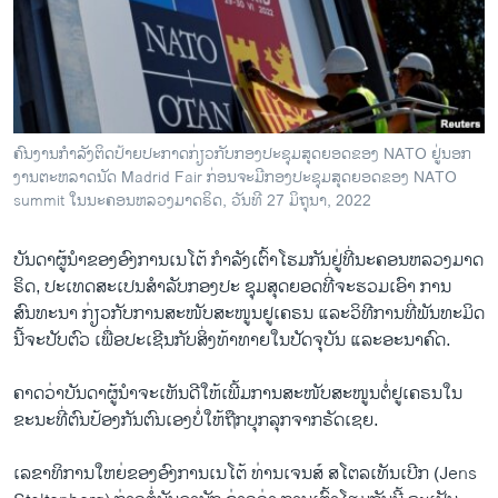
ວິທະຍາສາດ-ເທັກໂນໂລຈີ
ທຸລະກິດ
ພາສາອັງກິດ
ວີດີໂອ
ຄົນ​ງານ​ກຳ​ລັງ​ຕິດ​ປ້າຍ​ປະ​ກາດກ່ຽວ​ກັບກອງປະ​ຊຸມ​ສຸດຍອດຂອງ NATO ​ຢູ່ນອກ​
ສຽງ
ງານ​ຕະ​ຫລາດ​ນັດ Madrid Fair ກ່ອນ​ຈະ​ມີ​ກອງ​ປະ​ຊຸມ​ສຸດຍອດ​ຂອງ NATO
summit ໃນ​ນະ​ຄອນ​ຫລວງ​ມາດ​ຣິດ, ວັນ​ທີ 27 ມິ​ຖຸ​ນາ, 2022
ລາຍການກະຈາຍສຽງ
ຕິດຕາມພວກເຮົາ ທີ່
ບັນດາຜູ້ນຳຂອງອົງການເນໂຕ້ ກໍາລັງເຕົ້າໂຮມກັນຢູ່ທີ່ນະ​ຄອນ​ຫລວງ​ມາ​ດ​
ລາຍງານ
ຣິດ, ປະເທດສະເປນສຳ​ລັບ​ກອງປະ ຊຸມສຸດຍອດທີ່ຈະຮວມເອົາ ການ
ສົນທະນາ ກ່ຽວກັບການສະໜັບສະໜູນຢູເຄຣນ ແລະວິທີການທີ່​ພັນທະມິດ
ນີ້ຈະປັບຕົວ ເພື່ອປະເຊີນກັບສິ່ງທ້າທາຍໃນປັດຈຸບັນ ແລະອະນາຄົດ.
ພາສາຕ່າງໆ
ຄາດ​ວ່າ​ບັນດາ​ຜູ້ນຳ​ຈະ​ເຫັນ​ດີ​ໃຫ້​ເພີ້ມ​ການ​ສະໜັບສະໜູນຕໍ່ຢູ​ເຄ​ຣນ​ໃນ​
ຂະນະ​ທີ່​ຕົນ​ປ້ອງ​ກັນ​ຕົນ​ເອງ​ບໍ່​ໃຫ້​ຖືກບຸກ​ລຸກ​ຈາກຣັດ​ເຊຍ.
ເລຂາທິການໃຫຍ່ຂອງອົງການເນໂຕ້ ທ່ານເຈນ​ສ໌ ສ​ໂຕ​ລ​ເທັນ​ເບີກ (Jens