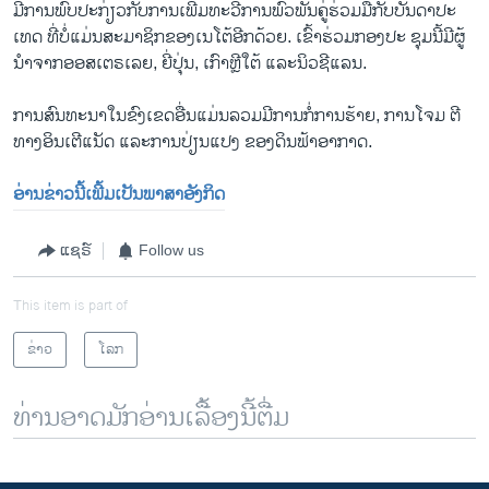
ມີການພົບ​ປະ​ກ່ຽວ​ກັບ​ການ​ເພີ່ມ​ທະວີ​ການ​ພົວພັນ​ຄູ່​ຮ່ວມ​ມື​ກັບ​ບັນດາ​ປະ​
ເທດ ​ທີ່​ບໍ່​ແມ່ນສະ​ມາ​ຊິກ​ຂອງເນ​ໂຕ້ອີກ​ດ້ວຍ. ​ເຂົ້າ​ຮ່ວມ​ກອງ​ປະ ຊຸມນີ້​ມີ​ຜູ້
ນຳ​ຈາກ​ອອ​ສ​ເຕ​ຣເລຍ, ຍີ່ປຸ່ນ, ​ເກົາຫຼີ​ໃຕ້ ​ແລະນິວຊີ​ແລນ.
ການສົນທະນາໃນ​ຂົງ​ເຂດ​ອື່ນ​ແມ່ນລວມມີການກໍ່ການຮ້າຍ, ການໂຈມ ຕີ
ທາງອິນເຕີແນັດ ແລະການປ່ຽນແປງ ຂອງດິນຟ້າອາກາດ.
ອ່ານ​ຂ່າວນີ້​ເພີ້ມ​ເປັນ​ພາ​ສາ​ອັງ​ກິດ
ແຊຣ໌
Follow us
This item is part of
ຂ່າວ
ໂລກ
ທ່ານອາດມັກອ່ານເລື້ອງນີ້ຕື່ມ