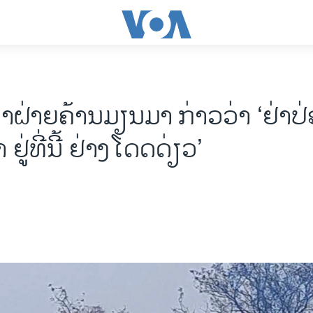
້າຝ່າຍຄ້ານມຽນມາ ກ່າວວ່າ ‘ຢ່າປ
ຢູ່ທີ່ນີ້ ຢ່າງໂດດດ່ຽວ’