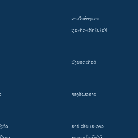
ລາວໃນຕ່າງແດນ
ທຸລະກິດ-ເທັກໂນໂລຈີ
ຟັງພອດແຄັສຕ໌
ສ
ຈອງອີເມລຂ່າວ
ັງ​ກິດ
ອາຣ໌ ແອັຟ ເອ-ລາວ
ວີ​ໂອ​ເອ
ສາມາດເຂົ້າເຖິງໄດ້