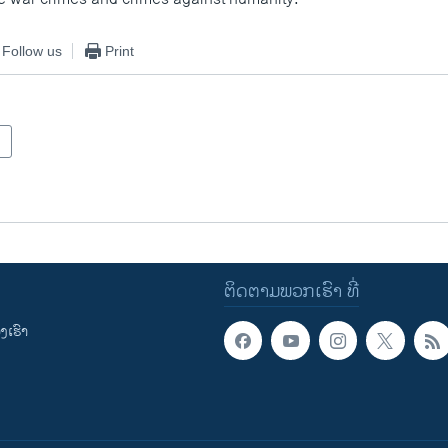
Follow us
Print
ຕິດຕາມພວກເຮົາ ທີ່
ເຮົາ