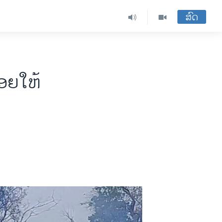
ສົດ
່ອຍໃຫ້