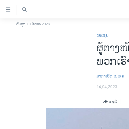
ລິ້ງ
ສຳຫລັບ
ເຂົ້າ
ຄົ້ນຫາ
ວັນສຸກ, 07 ສິງຫາ 2026
ໂຮມເພຈ
ຫາ
ເອເຊຍ
ລາວ
ຂ້າມ
ຜູ້ຕາງໜ
ຂ້າມ
ອາເມຣິກາ
ຂ້າມ
ການເລືອກຕັ້ງ ປະທານາທີບໍດີ ສະຫະລັດ
ພວກເຮົາ 
ໄປ
2024
ຫາ
ຂ່າວ​ຈີນ
ຊອກ
​ມາ​ກາ​ເຣັດ ເບ​ເຊຍ
ຄົ້ນ
ໂລກ
14,04,2023
ເອເຊຍ
ແຊຣ໌
ອິດສະຫຼະພາບດ້ານການຂ່າວ
ຊີວິດຊາວລາວ
ຊຸມຊົນຊາວລາວ