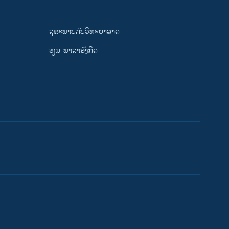
ສຸຂະພາບກັບວິທະຍາສາດ
ຮຽນ-ພາສາອັງກິດ