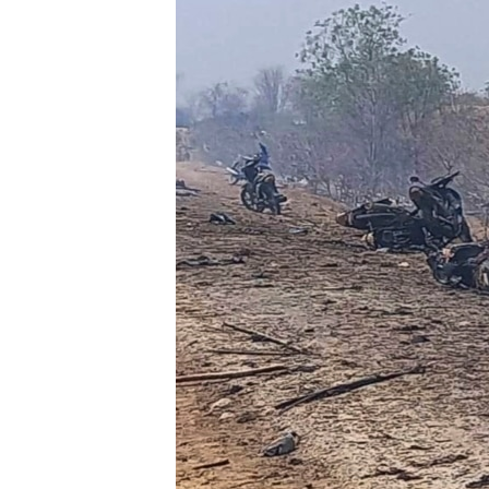
ວິທະຍາສາດ-ເທັກໂນໂລຈີ
ທຸລະກິດ
ພາສາອັງກິດ
ວີດີໂອ
ສຽງ
ລາຍການກະຈາຍສຽງ
ລາຍງານ