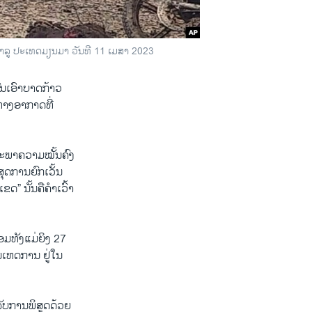
ບາລູ ປະເທດມຽນມາ ວັນທີ 11 ເມສາ 2023
ອົາ​ບາດ​ກ້າວ​
ທາງອາກາດທີ່
 ສະພາຄວາມໝັ້ນຄົງ
ສຸດການຍົກເວັ້ນ
ດ” ນັ້ນ​ຄື​ຄຳ​ເວົ້າ​
ອມທັງແມ່ຍິງ 27
ັນເຫດການ ຢູ່ໃນ
ບການພິສູດ​ດ້ວຍ​