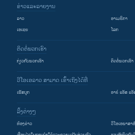
ຂ່າວແລະລາຍງານ
ລາວ
ອາເມຣິກາ
ເອເຊຍ
ໂລກ
ຕິດຕໍ່ພວກເຮົາ
ກ່ຽວກັບພວກເຮົາ
ຕິດຕໍ່ພວກເຮົາ
ວີໂອເອລາວ ສາມາດ ເຂົ້າເຖິງໄດ້ທີ່
ເຟັສບຸກ
ອາຣ໌ ແອັສ ແອັ
​ລິ້ງ​ຕ່າງໆ
ຕິດຕາມພວກເຮົາ ທີ່
​ຫ້ອງ​ຂ່າວ
ວີ​ໂອ​ເອ​ພາ​ສາ​ອ
​ເງື່ອນ​ໄຂ​ໃນ​ການ​ນຳ​ໃຊ້​ແລະຄວາມ​ເປັນ​ສ່​ວນ​ຕົວ
​ຮຽນ​ອັງ​ກິດ​ກັບ​