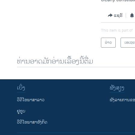
ແຊຣ໌
This item is part of
ຂ່າວ
ເອເຊຍ
ທ່ານອາດມັກອ່ານເລື້ອງນີ້ຕື່ມ
ເບິ່ງ
ຟັງສຽງ
ວີດີໂອພາສາລາວ
ຟັງລາຍການຂອງ
ຢູທູບ
ວີດີໂອພາສາອັງກິດ