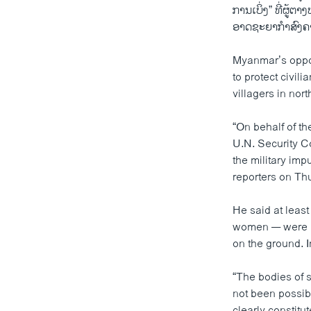
ການເບິ່ງ” ທີ່ຜູ້ຕ
ອາດຊະຍາກຳສົງຄາມ
Myanmar’s oppos
to protect civili
villagers in no
“On behalf of th
U.N. Security Co
the military imp
reporters on Th
He said at leas
women — were ki
on the ground. I
“The bodies of 
not been possib
clearly constitu