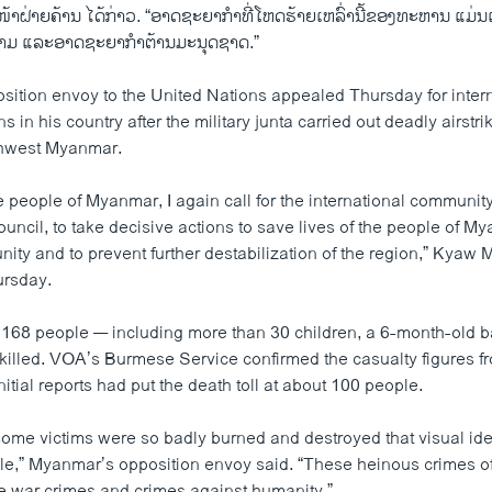
າງໜ້າຝ່າຍຄ້ານ ໄດ້ກ່າວ. “ອາດຊະຍາກຳທີ່ໂຫດຮ້າຍເຫລົ່ານີ້ຂອງທະຫານ ແມ່ນເປັ
 ແລະ​ອາ​ດ​ຊະ​ຍາ​ກຳຕ້ານມະນຸດຊາດ.”
ition envoy to the United Nations appealed Thursday for intern
ans in his country after the military junta carried out deadly airst
rthwest Myanmar.
e people of Myanmar, I again call for the international community
uncil, to take decisive actions to save lives of the people of M
unity and to prevent further destabilization of the region,” Kyaw
ursday.
t 168 people — including more than 30 children, a 6-month-old 
lled. VOA’s Burmese Service confirmed the casualty figures f
nitial reports had put the death toll at about 100 people.
some victims were so badly burned and destroyed that visual iden
le,” Myanmar’s opposition envoy said. “These heinous crimes of
te war crimes and crimes against humanity.”