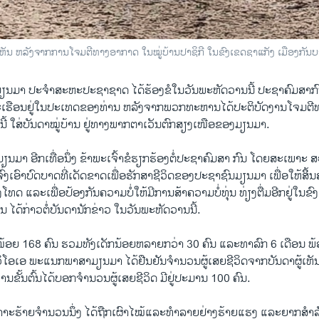
ເຫັນ ຫລັງຈາກການໂຈມຕີທາງອາກາດ ໃນໝູ່ບ້ານປາຊິກີ ໃນຂົງເຂດຊາແກັງ ເມືອງກັນ
ນມາ ປະຈຳສະຫະປະຊາຊາດ ໄດ້ຮ້ອງຂໍໃນວັນພະຫັດວານນີ້ ປະ​ຊາ​ຄົມ​ສາ​ກົນ​ເ
ນລະເຮືອນຢູ່ໃນປະເທດຂອງທ່ານ ຫລັງຈາກ​ພວກທະຫານໄດ້ປະຕິບັດງານໂຈມຕີ
ນີ້ ໃສ່ບັນດາໝູ່ບ້ານ ຢູ່ທາງພາກຕາເວັນຕົກສຽງເໜືອຂອງມຽນມາ.
ນມາ ອີກເທື່ອນຶ່ງ ຂ້າພະເຈົ້າ​ຂໍຮຽກຮ້ອງຕໍ່ປະຊາຄົມສາ ກົນ ໂດຍສະເພາະ
ເອົາບົດບາດທີ່ເດັດ​ຂາດເພື່ອຮັກສາຊີວິດຂອງປະຊາຊົນມຽນມາ ເພື່ອໃຫ້ສິ້ິນ
ງ​ໂທດ ແລະເພື່ອປ້ອງກັນຄວາມບໍ່​ໃຫ້​ມີ​ການ​ສ້າ​ຄວາມ​ບໍ່​ທຸ່ນ ທ່ຽງ​ຕື່ມ​ອີກຢູ່​ໃນຂົງເຂ
ຸນ ໄດ້ກ່າວຕໍ່ບັນດານັກຂ່າວ ໃນວັນພະຫັດວານນີ້.
ໜ້ອຍ 168 ຄົນ ຮວມທັງເດັກນ້ອຍຫລາຍກວ່າ 30 ຄົນ ແລະທາ​ລົກ 6 ເດືອນ ພ້
 ວິໂອເອ ພະ​ແນກ​ພາ​ສາ​ມຽນ​ມາ ໄດ້ຢືນຢັນຈຳນວນຜູ້ເສຍຊີວິດຈາກບັນດາຜູ້ເຫ
ານຂັ້ນ​ຕົ້ນໄດ້ບອກຈຳນວນຜູ້ເສຍຊີວິດ ມີຢູ່ປະມານ 100 ຄົນ.
ຄາະຮ້າຍຈຳນວນນຶ່ງ ໄດ້ຖືກເຜົາໄໝ້​ແລະ​ທຳ​ລາຍຢ່າງຮ້າຍແຮງ ແລະ​ຍາກ​ສຳ​ລັ