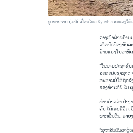
ຮູບພາບຈາກ ກຸ່ມນັກເຄື່ອນໄຫວ Kyunhla ສະແດງໃຫ້
ຕາງໜ້າຝ່າຍຄ້ານມຽ
ເພື່ອ​ປົກປ້ອງພົ
ຮ້າຍແຮງ​ໃນອາທິດ
“ໃນ​ນາມປະຊາຊົນມຽ
ສະຫະປະຊາຊາດ ຈົ່ງ
ທະຫານ​ບໍ່​ໃຫ້​ຖືກ​ລົ
ຂອງທ່ານກິຢໍ ໂມ ຕ
ທ່ານກ່າວວ່າ ຢ່າງ
ຄົນ ໄດ້ເສຍຊີວິດ.
ພາກພື້ນດິນ. ລາຍງ
“ຊາກສົບບັນດາຜູ້ເ