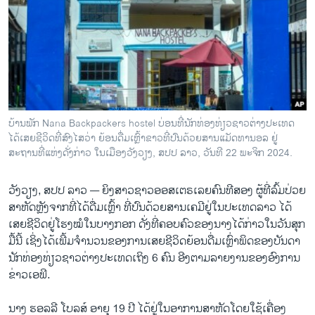
ວິທະຍາສາດ-ເທັກໂນໂລຈີ
ທຸລະກິດ
ພາສາອັງກິດ
ວີດີໂອ
ສຽງ
ບ້ານພັກ Nana Backpackers hostel ບ່ອນທີ່ນັກທ່ອງທ່ຽວຊາວຕ່າງປະເທດ
ໄດ້ເສຍຊີວິດທີ່ສົງໄສວ່າ ຍ້ອນດື່ມເຫຼົ້າຂາວທີ່ປົນດ້ວຍສານແມັດທານອລ ຢູ່
ລາຍການກະຈາຍສຽງ
ຕິດຕາມພວກເຮົາ ທີ່
ສະຖານທີ່ແຫ່ງດັ່ງກ່າວ ໃນເມືອງວັງວຽງ, ສປປ ລາວ, ວັນທີ 22 ພະຈິກ 2024.
ລາຍງານ
ວັງວຽງ, ສປປ ລາວ —
ຍິງສາວຊາວອອສເຕຣເລຍຄົນທີສອງ ຜູ້ທີ່ລົ້ມປ່ວຍ
ສາຫັດຫຼັງຈາກທີ່ໄດ້ດື່ມເຫຼົ້າ ທີ່ປົນດ້ວຍສານເຄມີຢູ່ໃນປະ​ເທດລາວ ໄດ້
ພາສາຕ່າງໆ
ເສຍຊີວິດຢູ່ໂຮງໝໍໃນບາງກອກ ດັ່ງທີ່ຄອບຄົວຂອງນາງໄດ້ກ່າວໃນວັນສຸກ
ມື້ນີ້ ເຊິ່ງໄດ້ເພີ້ມຈຳນວນຂອງການເສຍຊີວິດຍ້ອນດື່ມເຫຼົ່າພິດຂອງບັນດາ
ນັກທ່ອງທ່ຽວຊາວຕ່າງປະເທດເຖິງ 6 ຄົນ ອີງຕາມລາຍງານຂອງອົງການ
ຂ່າວເອພີ.
ນາງ ຮອລລີ ໂບລສ໌ ອາຍຸ 19 ປີ ໄດ້ຢູ່ໃນອາການສາຫັດໂດຍໃຊ້ເຄື່ອງ