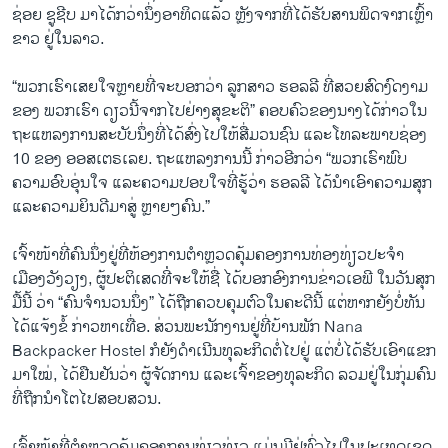
ຊ່ອຍ ຊູຊີບ ມາໄດ້ກວ່ານຶ່ງອາທິດແລ້ວ ຫຼັງຈາກທີ່ໄດ້ຮັບສານພິດຈາກເຫຼົ້າ
ຂາວ ຢູ່ໃນລາວ.
“ພວກເຮົາເສຍໃຈຫຼາຍທີ່ຈະບອກວ່າ ລູກສາວ ຮອລລີ ທີ່ສວຍສົດງົດງາມ
ຂອງ ພວກເຮົາ ດຽວນີ້ຈາກໄປຢ່າງສຸຂະຕິ” ຄອບຄົວຂອງນາງໄດ້ກ່າວໃນ
ຖະແຫລງການສະບັບນຶ່ງທີ່ໄດ້ສົ່ງໄປໃຫ້ສື່ມວນຊົນ ແລະໂທລະພາບຊ່ອງ
10 ຂອງ ອອສເຕຣເລຍ. ຖະແຫລງການນີ້ ກ່າວອີກວ່າ “ພວກເຮົາພົບ
ຄວາມອົບອຸ່ນໃຈ ແລະຄວາມປອບໃຈທີ່ຮູ້ວ່າ ຮອລລີ ໄດ້ນຳເອົາຄວາມສຸກ
ແລະຄວາມຍິນດີມາສູ່ ຫຼາຍໆຄົນ.”
ເຈົ້າໜ້າທີ່ຄົນນຶ່ງຢູ່ທີ່ຫ້ອງການຕຳຫຼວດຄຸ້ມຄອງການທ່ອງທ່ຽວປະຈຳ
ເມືອງວັງວຽງ, ຜູ້ປະຕິເສດທີ່່ຈະໃຫ້ຊື່ ໄດ້ບອກອົງການຂ່າວເອພີ ໃນວັນສຸກ
ມື້ນີ້ ວ່າ “ຄົນຈຳນວນນຶ່ງ” ໄດ້ຖືກຄວບຄຸມຕົວໃນຄະດີນີ້ ແຕ່ຫາກຍັງບໍ່ທັນ
ໄດ້ແຈ້ງຂໍ້ ກ່າວຫາເທື່ອ. ສ່ວນພະນັກງານຢູ່ທີ່ບ້ານພັກ Nana
Backpacker Hostel ກໍຍັງດຳເນີນທຸລະກິດຕໍ່ໄປຢູ່ ແຕ່ບໍ່ໄດ້ຮັບເອົາແຂກ
ມາໃໝ່, ໄດ້ຢືນຢັນວ່າ ຜູ້ຈັດການ ແລະເຈົ້າຂອງທຸລະກິດ ລວມຢູ່ໃນກຸ່ມຄົນ
ທີ່ຖືກນຳໂຕໄປສອບສວນ.
ເຈົ້າໜ້າທີ່ຕຳຫຼວດຄຸ້ມຄອງການທ່ຽວທ່ຽວ ແມ່ນມີຢູ່ທົ່ວໄປໃນປະເທດເຂດ