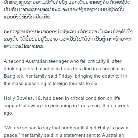
ນັກທ່ອງທ່ຽວຊາວອາເມຣິກັນຄົນນຶ່ງ ແລະເດັນມາກສອງຄົນ ກໍເສຍຊີວິດ
ເຊັ່ນກັນ ຫາກແຕ່ສາເຫດທີ່ສະເພາະເຈາະຈົງຂອງການເສຍຊີວິດນັ້ນ
ແມ່ນຍັງບໍ່ທັນຖືກເປີດເຜີຍ.
ກະຊວງການຕ່າງປະເທດຂອງນິວຊີແລນ ໄດ້ກ່າວວ່າ ພົນລະເມືອງຄົນນຶ່ງ
ຂອງຕົນ ໄດ້ລົ້ມປ່ວຍຢູ່ໃນລາວ ແລະເປັນໄປໄດ້ວ່າ ເປັນຜູ້ເຄາະຮ້າຍຈາກ
ສານພິດແມັດທານອລ.
A second Australian teenager who fell critically ill after
drinking tainted alcohol in Laos has died in a hospital in
Bangkok, her family said Friday, bringing the death toll in
the mass poisoning of foreign tourists to six.
Holly Bowles, 19, had been in critical condition on life
support following the poisoning in Laos more than a week
ago.
“We are so sad to say that our beautiful girl Holly is now at
peace," her family said in a statement sent to Australian