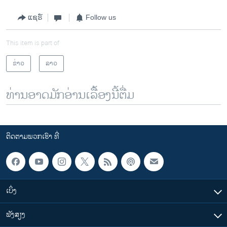
ແຊຣ໌
Follow us
This item is part of
ຂ່າວ
ລາວ
ທ່ານອາດມັກອ່ານເລື້ອງນີ້ຕື່ມ
ຕິດຕາມພວກເຮົາ ທີ່
ເບິ່ງ
ຟັງສຽງ