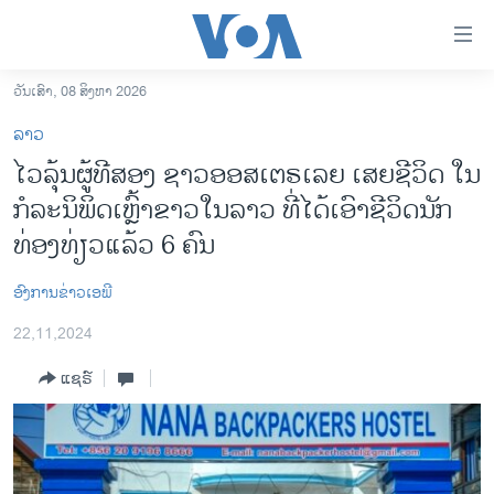
ລິ້ງ
ສຳຫລັບ
ເຂົ້າ
ວັນເສົາ, 08 ສິງຫາ 2026
ຫາ
ໂຮມເພຈ
ລາວ
ຂ້າມ
ລາວ
ໄວລຸ້ນຜູ້ທີສອງ ຊາວອອສເຕຣເລຍ ເສຍຊີວິດ ໃນ
ຂ້າມ
ອາເມຣິກາ
ກໍລະນິພິດເຫຼົ້າຂາວໃນລາວ ທີ່ໄດ້ເອົາຊີວິດນັກ
ຂ້າມ
ໄປ
ການເລືອກຕັ້ງ ປະທານາທີບໍດີ ສະຫະລັດ 2024
ທ່ອງທ່ຽວແລ້ວ 6 ຄົນ
ຫາ
ຂ່າວ​ຈີນ
ຊອກ
ອົງການຂ່າວເອພີ
ຄົ້ນ
ໂລກ
22,11,2024
ເອເຊຍ
ແຊຣ໌
ອິດສະຫຼະພາບດ້ານການຂ່າວ
ຊີວິດຊາວລາວ
ຊຸມຊົນຊາວລາວ