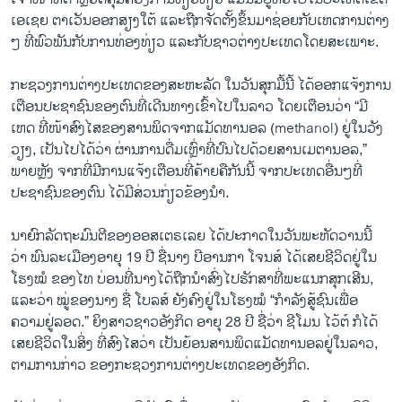
ເອເຊຍ ຕາເວັນອອກສຽງໃຕ້ ແລະຖືກຈັດຕັ້ງຂຶ້ນມາຊ່ອຍກັບເຫດການຕ່າງ
ໆ ທີ່ພົວພັນກັບການທ່ອງທ່ຽວ ແລະກັບຊາວຕ່າງປະເທດໂດຍສະເພາະ.
ກະຊວງການຕ່າງປະເທດຂອງສະຫະລັດ ໃນວັນສຸກມື້ນີ້ ໄດ້ອອກແຈ້ງການ
ເຕືອນປະຊາຊົນຂອງຕົນທີ່ເດີນທາງເຂົ້າໄປໃນລາວ ໂດຍເຕືອນວ່າ “ມີ
ເຫດ ທີ່ໜ້າສົງໄສຂອງສານພິດຈາກແມັດທານອລ (methanol) ຢູ່ໃນວັງ
ວຽງ, ເປັນໄປໄດ້ວ່າ ຜ່ານການດື່ມເຫຼົ່າທີ່ປົນໄປດ້ວຍສານເມຕານອລ,”
ພາຍຫຼັງ ຈາກທີ່ມີການແຈ້ງເຕືອນທີ່ຄ້າຍຄືກັນນີ້ ຈາກປະເທດອື່ນໆທີ່
ປະຊາຊົນຂອງຕົນ ໄດ້ມີສ່ວນກ່ຽວຂ້ອງນຳ.
ນາຍົກລັດຖະມົນຕີຂອງອອສເຕຣເລຍ ໄດ້ປະກາດໃນວັນພະຫັດວານນີ້
ວ່າ ພົນລະເມືອງອາຍຸ 19 ປີ ຊື່ນາງ ບີອານກາ ໂຈນສ໌ ໄດ້ເສຍຊີວິດຢູ່ໃນ
ໂຮງໝໍ ຂອງໄທ ບ່ອນທີ່ນາງໄດ້ຖືກນຳສົ່ງໄປຮັກສາທີ່ພະແນກສຸກເສີນ,
ແລະວ່າ ໝູ່ຂອງນາງ ຊື່ ໂບລສ໌ ຍັງຄົງຢູ່ໃນໂຮງໝໍ “ກຳລັງສູ້ຊົນເພື່ອ
ຄວາມຢູ່ລອດ.” ຍິງສາວຊາວອັງກິດ ອາຍຸ 28 ປີ ຊື່ວ່າ ຊີໂມນ ໄວ້ຕ໌ ກໍໄດ້
ເສຍຊີວິດໃນສິ່ງ ທີ່ສົງໄສວ່າ ເປັນຍ້ອນສານພິດແມັດທານອລຢູ່ໃນລາວ,
ຕາມການກ່າວ ຂອງກະຊວງການຕ່າງປະເທດຂອງອັງກິດ.