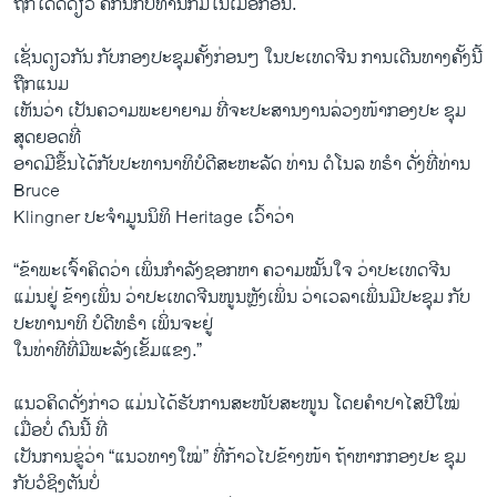
ຖືກໂດດດ່ຽວ ຄືກັນກັບທ່ານກິມໃນເມື່ອກ່ອນ.
ເຊັ່ນດຽວກັນ ກັບກອງປະຊຸມຄັ້ງກ່ອນໆ ໃນປະເທດຈີນ ການເດີນທາງຄັ້ງນີ້
ຖືກແນມ
ເຫັນວ່າ ເປັນຄວາມພະຍາຍາມ ທີ່ຈະປະສານງານລ່ວງໜ້າກອງປະ ຊຸມ
ສຸດຍອດທີ່
ອາດມີຂຶ້ນໄດ້ກັບປະທານາທິບໍດີສະຫະລັດ ທ່ານ ດໍໂນລ ທຣຳ ດັ່ງທີ່ທ່ານ
Bruce
Klingner ປະຈຳມູນນິທິ Heritage ເວົ້າວ່າ
“ຂ້າພະເຈົ້າຄິດວ່າ ເພິ່ນກຳລັງຊອກຫາ ຄວາມໝັ້ນໃຈ ວ່າປະເທດຈີນ
ແມ່ນຢູ່ ຂ້າງເພິ່ນ ວ່າປະເທດຈີນໜູນຫຼັງເພິ່ນ ວ່າເວລາເພິ່ນມີປະຊຸມ ກັບ
ປະທານາທິ ບໍດີທຣຳ ເພິ່ນຈະຢູ່
ໃນທ່າທີທີ່ມີພະລັງເຂັ້ມແຂງ.”
ແນວຄິດດັ່ງກ່າວ ແມ່ນໄດ້ຮັບການສະໜັບສະໜູນ ໂດຍຄຳປາໄສປີໃໝ່
ເມື່ອບໍ່ ດົນນີ້ ທີ່
ເປັນການຂູ່ວ່າ “ແນວທາງໃໝ່” ທີ່ກ້າວໄປຂ້າງໜ້າ ຖ້າຫາກກອງປະ ຊຸມ
ກັບວໍຊິງຕັນບໍ່