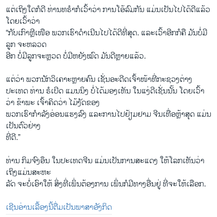
ແຕ່ເຖິງໃດກໍດີ ທ່ານທຣຳກໍເວົ້າວ່າ ການໂອ້ລົມກັນ ແມ່ນເປັນໄປໄດ້ດີແລ້ວ
ໂດຍເວົ້າວ່າ
“ກັບເກົາຫຼີເໜືອ ພວກເຮົາດຳເນີນໄປໄດ້ດີທີ່ສຸດ. ແລະເວົ້າອີກກໍຄື ມັນບໍ່ມີ
ລູກ ຈະຫລວດ
ອີກ ບໍ່ມີລູກຈະຫຼວດ ບໍ່ມີຫຍັງໝົດ ມັນດີຫຼາຍແລ້ວ.
ແຕ່ວ່າ ພວກນັກວິເຄາະຫຼາຍຄົນ ເຊັ່ນອະດີດເຈົ້າໜ້າທີ່ກະຊວງຕ່າງ
ປະເທດ ທ່ານ ຣໍເບີດ ແມນນິງ ບໍ່ໄດ້ມອງເຫັນ ໃນແງ່ດີເຊັ່ນນັ້ນ ໂດຍເວົ້າ
ວ່າ ຂ້າພະ ເຈົ້າຄິດວ່າ ໄມ້ງັດຂອງ
ພວກເຮົາກຳລັງອ່ອນແຮງລົງ ແລະການໄປຢ້ຽມຢາມ ຈີນເທື່ອຫຼ້າສຸດ ແມ່ນ
ເປັນຕົວຢ່າງ
ທີ່ດີ.”
ທ່ານ ກິມຈົງອຶນ ໃນປະເທດຈີນ ແມ່ນເປັນການສະແດງ ໃຫ້ໂລກເຫັນວ່າ
ເຖິງແມ່ນສະຫະ
ລັດ ຈະບໍ່ເອົາໃຫ້ ສິ່ງທີ່ເພິ່ນຕ້ອງການ ເພິ່ນກໍມີທາງອື່ນຢູ່ ທີ່ຈະໃຫ້ເລືອກ.
ເຊີນອ່ານເລື້ອງນີ້ຕື່ມເປັນພາສາອັງກິດ