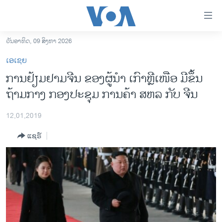
ລິ້ງ
ສຳຫລັບ
ເຂົ້າ
ວັນອາທິດ, 09 ສິງຫາ 2026
ຫາ
ໂຮມເພຈ
ເອເຊຍ
ຂ້າມ
ລາວ
ການຢ້ຽມຢາມຈີນ ຂອງຜູ້​ນຳ ເກົາຫຼີເໜືອ ມີ​ຂຶ້ນ
ຂ້າມ
ອາເມຣິກາ
ຖ້າມກາງ ກອງປະຊຸມ ການຄ້າ ສຫ​ລ ກັບ ຈີນ
ຂ້າມ
ໄປ
ການເລືອກຕັ້ງ ປະທານາທີບໍດີ ສະຫະລັດ 2024
ຫາ
12,01,2019
ຂ່າວ​ຈີນ
ຊອກ
ແຊຣ໌
ຄົ້ນ
ໂລກ
ເອເຊຍ
ອິດສະຫຼະພາບດ້ານການຂ່າວ
ຊີວິດຊາວລາວ
ຊຸມຊົນຊາວລາວ