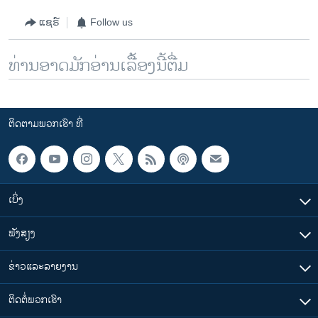
ແຊຣ໌
Follow us
ທ່ານອາດມັກອ່ານເລື້ອງນີ້ຕື່ມ
ຕິດຕາມພວກເຮົາ ທີ່
ເບິ່ງ
ຟັງສຽງ
ຂ່າວແລະລາຍງານ
ຕິດຕໍ່ພວກເຮົາ