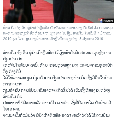
ວິທະຍາສາດ-ເທັກໂນໂລຈີ
ທຸລະກິດ
ພາສາອັງກິດ
ທ່ານ ກິມ ຈົງ ອຶນ ຜູ້ນຳເກົາຫຼີເໜືອ ກັບພັນລະຍາ ທ່ານນາງ Ri Sol Ju ກວດແຖວ
ວີດີໂອ
ທະຫານກອງກຽດຕິຍົດ ກ່ອນຈາກ ພຽງຢາງ ໄປຢ້ຽມຢາມຈີນ ໃນວັນທີ 7 ມັງກອນ
2019 ຮູບ ໂດຍ ສູນກາງຂ່າວສານເກົາຫຼີເໜືອ ພຽງຢາງ .8 ມັງກອນ 2019.
ສຽງ
ທ່ານກິມ ຈົງ ອຶນ ຜູ້​ນຳ​ເກົາ​ຫຼີ​ເໜືອ ໄດ້​ມູ້ງ​ໜ້າ​ກັບ​ຄືນ​ປ​ະ​ເທດ ລຸນ​ຫຼັງ​ການ​
ລາຍການກະຈາຍສຽງ
ຕິດຕາມພວກເຮົາ ທີ່
ຢ້ຽມ​ຢາ​ມ​ປະ​
ລາຍງານ
ເທດ​ຈີນ​ໃນ​ສັບ​ປະ​ດາ​ນີ້. ທັງ​ນະ​ຄອນ​ຫຼວງ​ພຽງ​ຢາງ ແລະ​ນະ​ຄອນ​ຫຼວງ​ປັກ​
ກິ່ງ ຕ່າງ​ກໍ​ບໍ່
​ໄດ້​ໃຫ້​ລາຍ​ລະ​ອຽດ ກ່ຽວ​ກັບ​ການ​ຢ້ຽມ​ຢາມ​ຂອງ​ທ່ານ​ກິມ ຊຶ່ງ​ມີ​ຂຶ້ນ​ໃນ​ຖ້າມ​
ພາສາຕ່າງໆ
ກາງ​ການ​ກະ
​ກຽມ​ສໍ​າ​ລັບ ການ​ພົບ​ປະ​ອັນ​ອາດ​ຈະ​ເກີດ​ຂຶ້ນ​ໄດ້ ເປັນຄັ້ງ​ທີ​ສອງ​ລະ​ຫວ່າງ​
ທ່ານ​ກິມ ກັ​ບ
​ປະ​ທາ​ນາ​ທິ​ບໍ​ດີ​ສະ​ຫະ​ລັດ ທ່ານ​ດໍ​ໂນ​ລ ທ​ຣຳ. ດັ່​ງ​ທີ່ບີ​ລ ກາ​ໂລ ນັກ​ຂ່າວ ວີ​
ໂອ​ເອ ລາຍ​
ງານ​ມາ​ນັ້​ນ​ກໍ​ແມ່ນ​ວ່າ ຜູ້​ນຳ​ເກົາ​ຫຼີ​ເໜືອ ອາດ​ຈະ​ຫວັງ​ວ່າ​ໄດ້​ໃຊ້​ການ​ຢ້ຽມ​