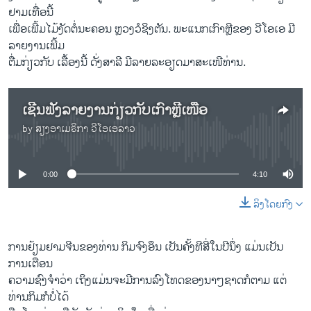
ຢາມ​ເທື່ອ​ນີ້
ເພື່ອ​ເພີ້ມ​ໄມ້​ງັດຕໍ່ນະ​ຄອນ ຫຼ​ວງວໍ​ຊິງ​ຕັນ. ​ພະ​ແນກ​ເກົາ​ຫຼີ​ຂອງ ວີ​ໂອ​ເອ ມີ​
ລາຍ​ງານ​ເພີ້ມ
​ຕື່ມກ່ຽວ​ກັບ ເລື້ອງ​ນີ້ ດັ່ງ​ສາ​ລີ ມີ​ລາຍ​ລະອຽດມາ​ສະ​ເໜີ​ທ່ານ.
ເຊີນຟັງລາຍງານກ່ຽວກັບເກົາຫຼີເໜືອ
by
ສຽງອາເມຣິກາ ວີໂອເອລາວ
No media source currently available
0:00
4:10
ລິງໂດຍກົງ
ການຢ້ຽມຢາມຈີນຂອງທ່ານ ກິມຈົງອຶນ ເປັນຄັ້ງທີສີ່ໃນປີນຶ່ງ ແມ່ນເປັນ
ການເຕືອນ
ຄວາມຊົງຈຳວ່າ ເຖິງແມ່ນຈະມີການລົງໂທດຂອງນາໆຊາດກໍຕາມ ແຕ່
ທ່ານກິມກໍບໍ່ໄດ້