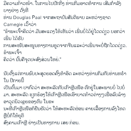
ມີຄວາມກ້າວໜ້າ. ໃນການໄປປັກກິ່ງ ທ່ານກິມອາດທຳການ ເສີມກຳລັງ
ບາງຢ່າງ ດັ່ງທີ່
ທ່ານ Douglas Paal ຈາກສະຖາບັນສັນຕິພາບ ລະຫວ່າງຊາດ
Carnegie ເວົ້າວ່າ​
“ຂ້າພະເຈົ້າຄິດວ່າ ມັນສະແດງໃຫ້ເຫັນວ່າ ເພິ່ນບໍ່ໄດ້ຢູ່ໂດດດ່ຽວ ບອກວ່າ
ເພິ່ນ ໄດ້ຮັບ
ການສະໜັບສະໜູນທາງການທູດຈາກຈີນແລະວ່າເພິ່ນຈະບໍ່ຖືກໂດດດ່ຽວ.
ຂ້າພະເຈົ້າ
ຄິດວ່າ ນັ້ນຄືຈຸດປະສົງສ່ວນໃຫຍ່.”
ນັບຕັ້ງແຕ່ການພົບປະສຸດຍອດຄັ້ງທຳອິດ ລະຫວ່າງທ່ານກິມກັບທ່ານທຣຳ
ໃນ ປີກາຍນີ້
ເປັນຕົ້ນມາ ປາກົດວ່າ ສະຫະລັດກັບເກົາຫຼີເໜືອ ຕົກຢູ່ໃນສະພາບບໍ່ ໄປບໍ່
ມາ. ສະຫະລັດ ຮຽກຮ້ອງໃຫ້ເກົາຫຼີເໜືອເອົາບາດກ້າວຕ່າງໆເພື່ອລົບລ້າງ
ອາວຸດນິວເຄຼຍຂອງຕົນ ໃນຂະ
ນະທີ່ເກົາຫຼີເໜືອກໍຢືນຢັດວ່າ ໃຫ້ສະຫະລັດຜ່ອນ ຄາຍເລື້ອງການລົງໂທດ
ຫຼືບໍ່ກໍໃຫ້ຍຸຕິ
ສົງຄາມເກົາຫຼີ ຢ່າງເປັນທາງການ ເສຍ ກ່ອນ.