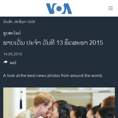
ລິ້ງ
ສຳຫລັບ
ເຂົ້າ
ວັນເສົາ, 08 ສິງຫາ 2026
ຫາ
ໂຮມເພຈ
ຮູບສະໄລດ໌
ຂ້າມ
ລາວ
ພາບເດັ່ນ ປະຈຳ ວັນທີ 13 ພຶດສະພາ 2015
ຂ້າມ
ອາເມຣິກາ
ຂ້າມ
14,05,2015
ໄປ
ການເລືອກຕັ້ງ ປະທານາທີບໍດີ ສະຫະລັດ 2024
ຫາ
ແຊຣ໌
ຂ່າວ​ຈີນ
ຊອກ
ຄົ້ນ
ໂລກ
A look at the best news photos from around the world.
ເອເຊຍ
ອິດສະຫຼະພາບດ້ານການຂ່າວ
ຊີວິດຊາວລາວ
ຊຸມຊົນຊາວລາວ