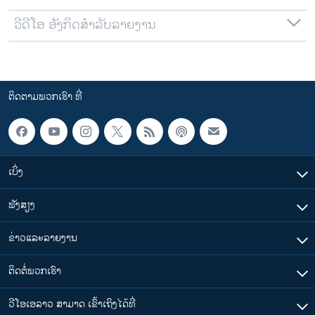
ວີດີໂອ ອັງກິດສຳລັບລາຍງານ
ຕິດຕາມພວກເຮົາ ທີ່
ເບິ່ງ
ຟັງສຽງ
ຂ່າວແລະລາຍງານ
ຕິດຕໍ່ພວກເຮົາ
ວີໂອເອລາວ ສາມາດ ເຂົ້າເຖິງໄດ້ທີ່