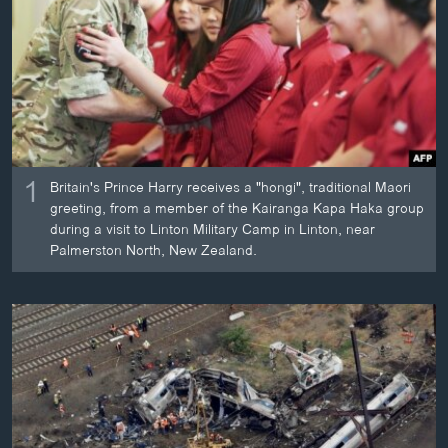
ວິທະຍາສາດ-ເທັກໂນໂລຈີ
ທຸລະກິດ
ພາສາອັງກິດ
ວີດີໂອ
ສຽງ
1
Britain's Prince Harry receives a "hongi", traditional Maori
ລາຍການກະຈາຍສຽງ
greeting, from a member of the Kairanga Kapa Haka group
ຕິດຕາມພວກເຮົາ ທີ່
during a visit to Linton Military Camp in Linton, near
ລາຍງານ
Palmerston North, New Zealand.
ພາສາຕ່າງໆ