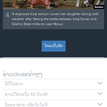
4
A displaced Iraqi woman covers her daughter during cold
weather after fleeing the battle between Iraqi forces and
Islamic State militants near Mosul.
ໂຫລດຕື່ມອີກ
ຂ່າວປະເພດຕ່າງໆ
ວີດີໂອຂ່າວ
ຂ່າວວີໂອເອໃນ 60 ວິນາທີ
ວິທະຍາສາດ-ເທັກໂນໂລຈີ