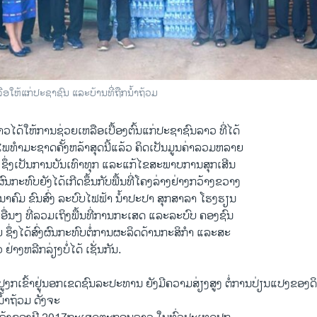
ອໃຫ້ແກ່ປະຊາຊົນ ແລະບ້ານທີ່ຖືກນໍ້າຖ້ວມ​
າວໄດ້ໃຫ້ການຊ່ວຍເຫລືອເບື້ອງຕົ້ນແກ່ປະຊາຊົນລາວ ທີ່ໄດ້
ພທໍາມະຊາດຄັ້ງຫລ້າສຸດນີ້ແລ້ວ ຄິດເປັນມູນຄ່າລວມຫລາຍ
ບ ຊຶ່ງເປັນການບັນເທົາທຸກ ແລະແກ້ໄຂສະພາບການສຸກເສີນ
າ ຜົນກະທົບຍັງໄດ້ເກີດຂຶ້ນກັບພື້ນທີ່ໂຄງລ່າງຢ່າງກວ້າງຂວາງ
ນາຄົມ ຂົນສົ່ງ ລະບົບໄຟຟ້າ ນໍ້າປະປາ ສຸກສາລາ ໂຮງຮຽນ
ລະອື່ນໆ ທີ່ລວມເຖິງພື້ນທີ່ການກະເສດ ແລະລະບົບ ຄອງຊົນ
ຊຶ່ງໄດ້ສົ່ງຜົນກະທົບຕໍ່ການຜະລິດດ້ານກະສິກໍາ ແລະສະ
າງຫລີກລ່ຽງບໍ່ໄດ້ ເຊັ່ນກັນ.
ູງກເຂົ້າຢູ່ນອກເຂດຊົນລະປະທານ ຍັງມີຄວາມສ່ຽງສູງ ຕໍ່ການປ່ຽນແປງຂອງດ
້າຖ້ວມ ດັ່ງຈະ