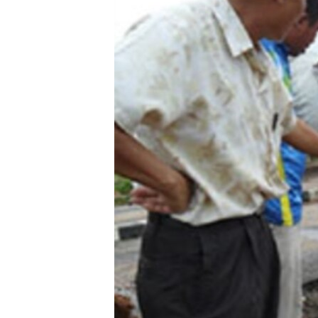
ວິທະຍາສາດ-ເທັກໂນໂລຈີ
ທຸລະກິດ
ພາສາອັງກິດ
ວີດີໂອ
ສຽງ
ລາຍການກະຈາຍສຽງ
ລາຍງານ