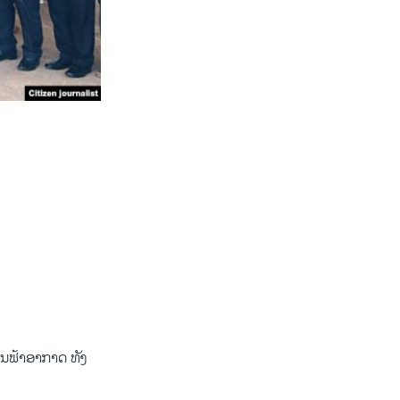
ິນຟ້າອາກາດ ທັງ