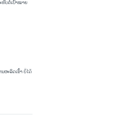
ທົບຕໍ່ເປົ້າໝາຍ
ຜະລິດເຂົ້າ ບໍ່ໄດ້