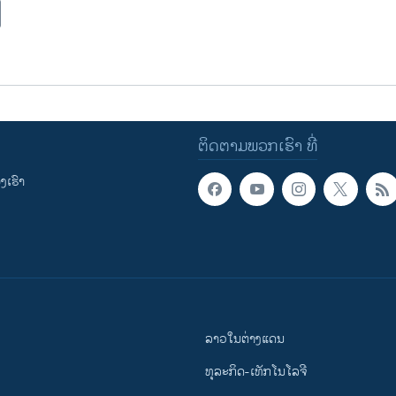
ຕິດຕາມພວກເຮົາ ທີ່
ເຮົາ
ລາວໃນຕ່າງແດນ
ທຸລະກິດ-ເທັກໂນໂລຈີ