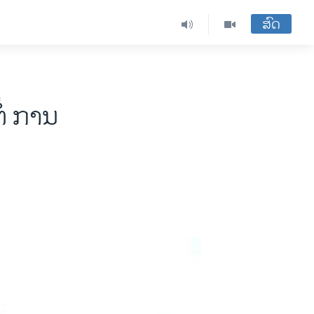
ສົດ
ໍ່ ການ