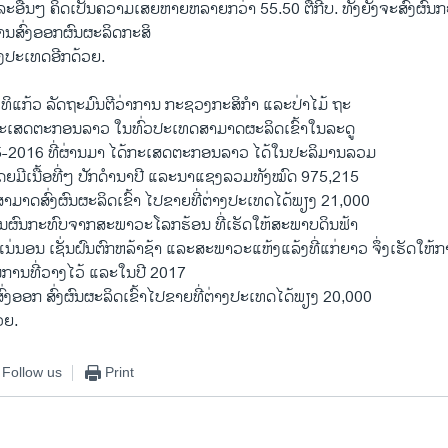
ະອື່ນໆ ຄິດເປັນຄວາມເສຍຫາຍຫລາຍກວ່າ 55.50 ຕື້ກີບ. ທັງຍັງຈະສົ່ງຜົນກະ
ນສົ່ງອອກຜົນຜະລິດກະສິ
ງປະເທດອີກດ້ວຍ.
ທິແກ້ວ ລັດຖະມົນຕີວ່າການ ກະຊວງກະສິກຳ ແລະປ່າໄມ້ ຖະ
ກະເສດຕະກອນລາວ ໃນທົ່ວປະເທດສາມາດຜະລິດເຂົ້າໃນລະດູ
-2016 ທີ່ຜ່ານມາ ໄດ້ກະເສດຕະກອນລາວ ໄດ້ໃນປະລິມານລວມ
ດຍມີເນື້ອທີ່ໆ ປັກດຳນາປີ ແລະນາແຊງລວມທັງໝົດ 975,215
ສາມາດສົ່ງຜົນຜະລິດເຂົ້າ ໄປຂາຍທີ່ຕ່າງປະເທດໄດ້ພຽງ 21,000
ງເປັນຜົນກະທົບຈາກສະພາວະໂລກຮ້ອນ ທີ່ເຮັດໃຫ້ສະພາບດິນຟ້າ
ນ່ນອນ ເຊັ່ນຝົນຕົກຫລ້າຊ້າ ແລະສະພາວະແຫ້ງແລ້ງທີ່ແກ່ຍາວ ຈຶ່ງເຮັດໃຫ້ການ
ການທີ່ວາງໄວ້ ແລະໃນປີ 2017
່ງອອກ ສົ່ງຜົນຜະລິດເຂົ້າໄປຂາຍທີ່ຕ່າງປະເທດໄດ້ພຽງ 20,000
ວຍ.
Follow us
Print