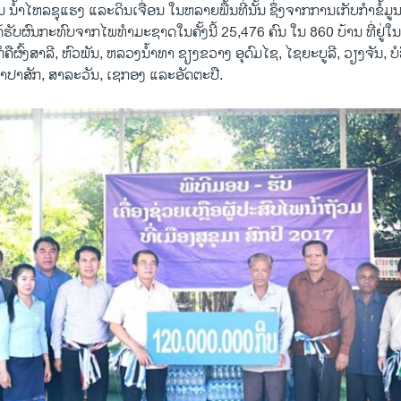
ວມ ນໍ້າໄຫລຊຸແຮງ ແລະດິນເຈື່ອນ ໃນຫລາຍພື້ນທີ່ນັ້ນ ຊຶ່ງຈາກການເກັບກໍາຂໍ້ມູນເ
ຮັບຜົນກະທົບຈາກໄພທໍາມະຊາດໃນຄັ້ງນີ້ 25,476 ຄົນ ໃນ 860 ບ້ານ ທີ່ຢູ່ໃນ
ໍຄືຜົ້ງສາລີ, ຫົວພັນ, ຫລວງນໍ້າທາ ຊຽງຂວາງ ອຸດົມໄຊ, ໄຊຍະບູລີ, ວຽງຈັນ, ບໍ
າປາສັກ, ສາລະວັນ, ເຊກອງ ແລະອັດຕະປື.