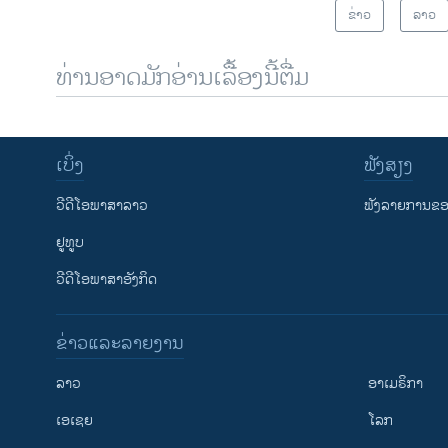
ຂ່າວ
ລາວ
ທ່ານອາດມັກອ່ານເລື້ອງນີ້ຕື່ມ
ເບິ່ງ
ຟັງສຽງ
ວີດີໂອພາສາລາວ
ຟັງລາຍການຂອງ
ຢູທູບ
ວີດີໂອພາສາອັງກິດ
ຂ່າວແລະລາຍງານ
ລາວ
ອາເມຣິກາ
ເອເຊຍ
ໂລກ