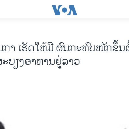
ນກາ ເຮັດໃຫ້ມີ ຜົນກະທົບໜັກຂຶ້ນຕ
ສະບຽງອາຫານຢູ່ລາວ