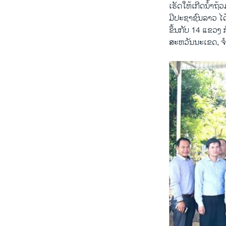
ເຮັດໃຫ້ເກີດນໍ້າຖ້
ມີປະຊາຊົນລາວ ໄດ້
ຂຶ້ນກັບ 14 ແຂວງ ກ
ສະຫວັນນະເຂດ, ຈໍ