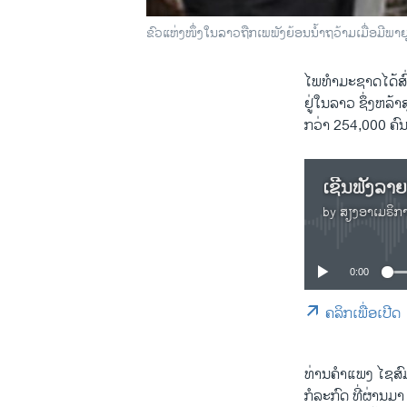
ຂົວແຫ່ງໜຶ່ງໃນລາວຖືກເພພັງຍ້ອນນໍ້າຖວ້າມເມື່ອມີພາຍ
ໄພທໍາມະຊາດໄດ້ສົ
ຢູ່ໃນລາວ ຊຶ່ງຫລ້
ກວ່າ 254,000 ຄົ
ເຊີນຟັງລາ
by
ສຽງອາເມຣິກ
0:00
ຄລິກເພື່ອເປີດ
ທ່ານຄໍາແພງ ໄຊສ
ກໍລະກົດ ທີ່ຜ່ານມ