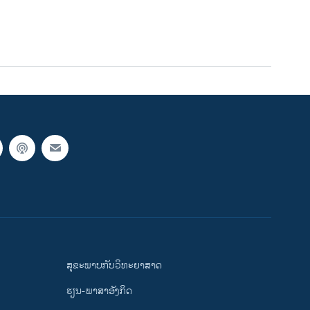
ສຸຂະພາບກັບວິທະຍາສາດ
ຮຽນ-ພາສາອັງກິດ