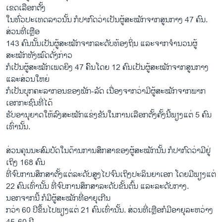
ເຂດເລືອກຕັ້ງ
ໃນທົ່ວປະເທດລາວນັ້ນ ກໍປາກົດວ່າເປັນຜູ້ສະໝັກຈາກສູນກາງ 47 ຄົນ.
ສ່ວນທີ່ເຫຼືອ
143 ຄົນນັ້ນເປັນຜູ້ສະໝັກຈາກລະດັບທ້ອງຖິ່ນ ແລະຈາກຈໍານວນຜູ້
ສະໝັກທັງໝົດດັ່ງກ່າວ
ກໍເປັນຜູ້ສະໝັກເພດຍິງ 47 ຄົົນໂດຍ 12 ຄົນເປັນຜູ້ສະໝັກຈາກສູນກາງ
ແລະສ່ວນໃຫຍ່
ກໍເປັນບຸກຄະລາກອນຂອງພັກ-ລັດ ເນື່ອງຈາກວ່າມີຜູ້ສະໝັກຈາກພາກ
ເອກກະຊົນທີ່ໄດ້
ຮັບອານຸຍາດໃຫ້ລົງສະໝັກແຂ່ງຂັນໃນການເລືອກຕັ້ງຄັ້ງນີ້ພຽງແຕ່ 5 ຄົນ
ເທົ່ານັ້ນ.
ສ່ວນຄຸນນະສົມບັດໃນດ້ານການສຶກສາຂອງຜູ້ສະໝັກນັ້ນ ກໍປາກົດວ່າມີຢູ່
ເຖິງ 168 ຄົນ
ທີ່ຈົບການສຶກສາຕັ້ງແຕ່ລະດັບສູງໄປຈົນເຖິງປະລິນຍາເອກ ໂດຍມີພຽງແຕ່
22 ຄົນເທົ່ານັ້ນ ທີ່ຈົບການສຶກສາລະດັບຂັ້ນຕົ້ນ ແລະລະດັບກາງ.
ນອກຈາກນີ້ ກໍມີຜູ້ສະໝັກທີ່ອາຍຸເກີນ
ກວ່າ 60 ປີຂຶ້ນໄປພຽງແຕ່ 21 ຄົນເທົ່ານັ້ນ. ສ່ວນທີ່ເຫຼືອກໍມີອາຍຸລະຫວ່າງ