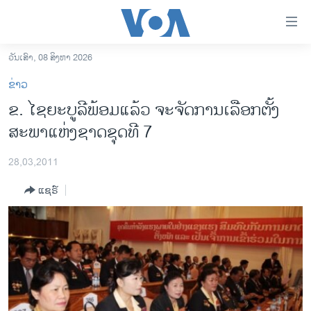
ລິ້ງ
ສຳຫລັບ
ເຂົ້າ
ວັນເສົາ, 08 ສິງຫາ 2026
ຫາ
ໂຮມເພຈ
ຂ່າວ
ຂ້າມ
ລາວ
ຂ. ໄຊຍະບູລີພ້ອມແລ້ວ ຈະຈັດການເລືອກຕັ້ງ
ຂ້າມ
ອາເມຣິກາ
ສະພາແຫ່ງຊາດຊຸດທີ 7
ຂ້າມ
ໄປ
ການເລືອກຕັ້ງ ປະທານາທີບໍດີ ສະຫະລັດ 2024
ຫາ
28,03,2011
ຂ່າວ​ຈີນ
ຊອກ
ແຊຣ໌
ຄົ້ນ
ໂລກ
ເອເຊຍ
ອິດສະຫຼະພາບດ້ານການຂ່າວ
ຊີວິດຊາວລາວ
ຊຸມຊົນຊາວລາວ