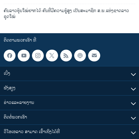
ຄົນ​ລາວ​ຮຸ້ນ​ໃໝ່​ຢາກ​ໄດ ຄົນ​ທີ່​ມີ​​ຄວາມຮູ້ສູງ ເປັນ​ສະມາຊິກ​ ສ.ພ.​ແຫ່ງ​ຊາດ​ລາວ ​
ຊຸດ​ໃໝ່
ຕິດຕາມພວກເຮົາ ທີ່
ເບິ່ງ
ຟັງສຽງ
ຂ່າວແລະລາຍງານ
ຕິດຕໍ່ພວກເຮົາ
ວີໂອເອລາວ ສາມາດ ເຂົ້າເຖິງໄດ້ທີ່