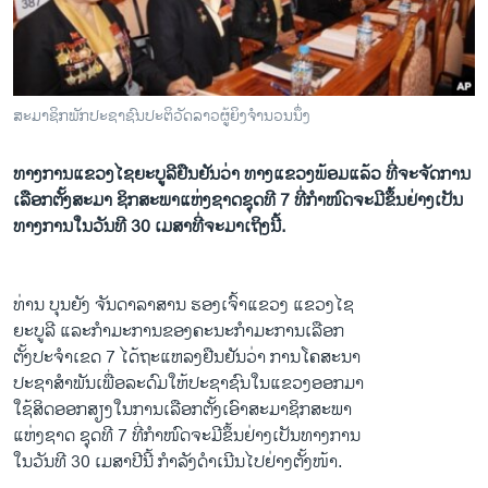
ວິທະຍາສາດ-ເທັກໂນໂລຈີ
ທຸລະກິດ
ພາສາອັງກິດ
ສະມາຊິກພັກປະຊາຊົນປະຕິວັດລາວຜູ້ຍິງຈຳນວນນຶ່ງ
ວີດີໂອ
ທາງ​ການແຂວງ​ໄຊ​ຍະ​ບູລີຢືນຢັນ​ວ່າ ທາງ​ແຂວງ​ພ້ອມ​ແລ້ວ ທີ່​ຈະ​ຈັດການ​
ສຽງ
ເລືອກ​ຕັ້ງສະມາ ຊິກສະພາ​ແຫ່ງ​ຊາດຊຸດ​ທີ 7 ທີ່​ກໍາໜົດຈະ​ມີ​ຂຶ້ນຢ່າງ​ເປັນ​
ລາຍການກະຈາຍສຽງ
ທາງ​ການ​ໃນ​ວັນ​ທີ 30 ​ເມສາ​ທີ່​ຈະ​ມາ​ເຖິງ​ນີ້.
ຕິດຕາມພວກເຮົາ ທີ່
ລາຍງານ
ທ່ານ ບຸນ​ຍັງ ຈັນ​ດາລາ​ສານ ​ຮອງເຈົ້າ​ແຂວງ ແຂວງ​ໄຊ
ຍະ​ບູລີ ​ແລະກຳມະການ​ຂອງ​ຄະນະ​ກຳມະການ​ເລືອກ​
ພາສາຕ່າງໆ
ຕັ້ງປະຈຳ​ເຂດ 7 ​ໄດ້​ຖະ​ແຫລ​ງຢືນຢັນ​ວ່າ ການ​ໂຄສະນາ
ປະຊາສຳພັນເພື່ອ​ລະດົມ​ໃຫ້​ປະຊາຊົນ​ໃນ​ແຂວງ​ອອກ​ມາ
ໃຊ້​ສິດ​ອອກສຽງ​ໃນ​ການ​ເລືອກ​ຕັ້ງ​ເອົາ​ສະມາຊິກ​ສະພາ
ແຫ່ງ​ຊາດ ຊຸດ​ທີ 7 ທີ່​ກຳໜົດຈະ​ມີ​ຂຶ້ນຢ່າງ​ເປັນ​ທາງ​ການ
ໃນ​ວັນ​ທີ 30 ​ເມສາ​ປີນີ້ ກຳລັງ​ດຳ​ເນີນ​ໄປ​ຢ່າງ​ຕັ້ງໜ້າ.