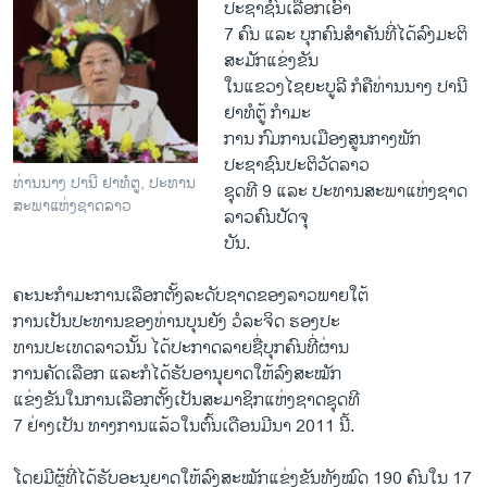
ປະຊາຊົນ​ເລືອກ​ເອົາ
7 ຄົນ ​ແລະ ບຸກຄົນ​ສຳຄັນ​ທີ່​ໄດ້​ລົງມະຕິ​
ສະມັກ​ແຂ່ງຂັນ
ໃນ​ແຂວງ​ໄຊຍະ​ບູລີ ກໍ​ຄື​ທ່ານ​ນາງ ປານີ
ຢາ​ທໍ​ຕູ້ ກໍາມະ
ການ ກົມ​ການ​ເມືອງ​ສູນ​ກາງ​ພັກ​
ປະຊາຊົນ​ປະຕິວັດ​ລາວ
ທ່ານນາງ ປານີ ຢາທໍຕູ, ປະທານ
ຊຸດ​ທີ 9 ​ແລະ ປະທານ​ສະພາ​ແຫ່ງ​ຊາດ​
ສະພາແຫ່ງຊາດລາວ
ລາວ​ຄົນ​ປັດຈຸ
ບັນ.
ຄະນະກໍາມະການເລືອກຕັ້ງລະດັບຊາດຂອງລາວພາຍໃຕ້
ການເປັນປະທານຂອງທ່ານບຸນຍັງ ວໍລະຈິດ ຮອງປະ
ທານປະເທດລາວນັ້ນ ໄດ້ປະກາດລາຍຊື່ບຸກຄົນທີ່ຜ່ານ
ການຄັດເລືອກ ແລະກໍໄດ້ຮັບອານຸຍາດໃຫ້ລົງສະໝັກ
ແຂ່ງຂັນໃນການເລືອກຕັ້ງເປັນສະມາຊິກແຫ່ງຊາດຊຸດທີ
7 ຢ່າງເປັນ ທາງການແລ້ວໃນຕົ້ນເດືອນມີນາ 2011 ນີ້.
ໂດຍມີຜູ້ທີ່ໄດ້ຮັບອະນຸຍາດໃຫ້ລົງສະໝັກແຂ່ງຂັນທັງໝົດ 190 ຄົນໃນ 17