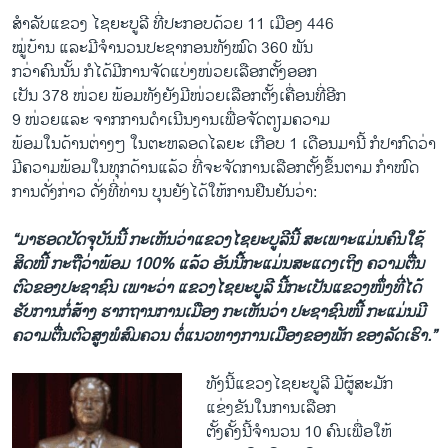
ສໍາລັບ​ແຂວງ ​ໄຊ​ຍະ​ບູລີ ທີ່​ປະກອບ​ດ້ວຍ 11 ​ເມືອງ 446
ໝູ່ບ້ານ ​ແລະ​ມີ​ຈຳນວນ​ປະຊາກອນ​ທັງໝົດ 360 ພັນ​
ກວ່າ​ຄົນ​ນັ້ນ ກໍ​ໄດ້​ມີ​ການຈັດ​ແບ່ງໜ່ວຍ​ເລືອກ​ຕັ້ງອອກ
ເປັນ 378 ໜ່ວຍ ພ້ອມ​ທັງ​ຍັງ​ມີໜ່ວຍ​ເລືອກ​ຕັ້ງ​ເຄື່ອນ​ທີ່​ອີກ
9 ໜ່ວຍ​ແລະ ຈາກ​ການ​ດຳ​ເນີນ​ງານ​ເພື່ອ​ຈັດຕຽ​ມຄວາມ
ພ້ອມ​ໃນ​ດ້ານ​ຕ່າງໆ ​ໃນ​ຕະຫລອດ​ໄລຍະ ​ເກືອບ 1 ​ເດືອນ​ມານີ້ ກໍ​ປາກົດ​ວ່າ
ມີ​ຄວາມ​ພ້ອມ​ໃນ​ທຸກ​ດ້ານ​ແລ້ວ ທີ່​ຈະ​ຈັດການ​ເລືອກ​ຕັ້ງຂຶ້ນຕາມ​ ກຳໜົດ
ການ​ດັ່ງກ່າວ ດັ່ງ​ທີ່​ທ່ານ​ ບຸນ​ຍັງ​ໄດ້​ໃຫ້ການ​ຢືນຢັນ​ວ່າ:
“ມາ​ຮອດ​ປັດຈຸບັນ​ນີ້ ກະ​ເຫັນ​ວ່າ​ແຂວງ​ໄຊ​ຍະ​ບູລີ​ນີ້ ສະ​ເພາະ​ແມ່ນ​ຄົນ​ໃຊ້​
ສິດ​ໜີ້ ກະຖືວ່າ​ພ້ອມ 100% ​ແລ້ວ ອັນ​ນີ້ກະ​ແມ່ນ​ສະ​ແດງ​ເຖິງ ຄວາມ​ຕື່ນ​
ຕົວ​ຂອງ​ປະຊາຊົນ ​ເພາະວ່າ ​ແຂວງ​ໄຊ​ຍະ​ບູລີ ນີ້ກະ​ເປັນ​ແຂວງໜຶ່ງທີ່​ໄດ້​
ຮັບ​ການກໍ່ສ້າງ ຮາກ​ຖານ​ການ​ເມືອງ ກະ​ເຫັນ​ວ່າ ປະຊາຊົນໜີ້ ກະ​ແມ່ນ​ມີ​
ຄວາມ​ຕື່ນ​ຕົວ​ສູງ​ພໍ​ສົມຄວນ ຕໍ່​ແນວ​ທາງ​ການ​ເມືອງ​ຂອງ​ພັກ ຂອງ​ລັດ​ເຮົາ.”
ທັງ​ນີ້ແຂວງ​ໄຊ​ຍະ​ບູລີ ມີ​ຜູ້​ສະມັກ​
ແຂ່ງຂັນ​ໃນ​ການ​ເລືອກ
ຕັ້ງຄັ້ງນີ້ຈຳນວນ 10 ຄົນເພື່ອ​ໃຫ້​