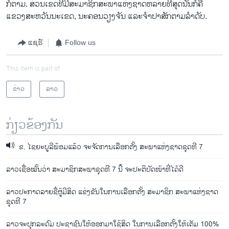
ກໍຕາມ. ສ່ວນເຂດ​ທີ່ມີສະມາຊິກສະພາແຫ່ງຊາດຫລາ​ຍທີ່​ສຸດ​ນັ້ນກໍ​ຄື ​
ແຂວງສະຫວັນນະເຂດ, ນະຄອນວຽງຈັນ ແລະຈໍາປາສັກຕາມລໍາດັບ.
ແຊຣ໌
Follow us
This item is part of
ຂ່າວ
ລາວ
ກ່ຽວຂ້ອງກັນ
ຂ. ໄຊຍະບູລີພ້ອມແລ້ວ ຈະຈັດການເລືອກຕັ້ງ ສະພາແຫ່ງຊາດຊຸດທີ 7
ລາວເຊື່ອໝັ້ນວ່າ ສະມາຊິກສະພາຊຸດທີ 7 ນີ້ ຈະປະຕິບັດໜ້າທີ່ໄດ້ດີ
ລາວປະກາດລາຍຊື່ຜູ້ມີສິດ ແຂ່ງຂັນໃນການເລືອກຕັ້ງ ສະມາຊິກ ສະພາແຫ່ງຊາດ
ຊຸດທີ 7
ລາວຈະປຸກລະດົມ ປະຊາຊົນໃຫ້ອອກມາໃຊ້ສິດ ໃນການເລືອກຕັ້ງໃຫ້ເຕັມ 100%