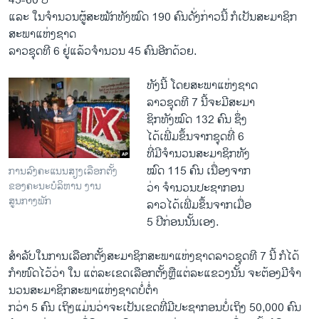
45-60 ປີ
ແລະ ໃນຈໍານວນຜູ້ສະໝັກທັງໝົດ 190 ຄົນດັ່ງກ່າວນີ້ ກໍເປັນສະມາຊິກ
ສະພາແຫ່ງຊາດ
ລາວຊຸດທີ 6 ຢູ່ແລ້ວຈໍານວນ 45 ຄົນອີກດ້ວຍ.
ທັງ​ນີ້ ​ໂດຍ​ສະພາ​ແຫ່ງ​ຊາດ​
ລາວ​ຊຸດ​ທີ 7 ນີ້ຈະ​ມີ​ສະມາ
ຊິກທັງໝົດ 132 ຄົນ ຊຶ່ງ
ໄດ້ເພີ່ມຂຶ້ນຈາກຊຸດທີ່ 6
ທີ່ມີຈໍານວນສະມາຊິກທັງ
ໝົດ 115 ຄົນ ເນື່ອງຈາກ
ການລົງຄະແນນສຽງເລືອກຕັ້ງ
ຂອງຄະນະບໍລິຫານ ງານ
ວ່າ ຈໍານວນປະຊາກອນ
ສູນກາງພັກ
ລາວໄດ້ເພີ່ມຂຶ້ນຈາກ​ເມື່ອ
5 ປີ​ກ່ອນນັ້ນເອງ.
ສໍາລັບໃນການເລືອກຕັ້ງສະມາຊິກສະພາແຫ່ງຊາດລາວຊຸດທີ 7 ນີ້ ກໍໄດ້
ກໍາໜົດໄວ້ວ່າ ໃນ ແຕ່ລະເຂດເລືອກຕັ້ງຫຼືແຕ່ລະແຂວງນັ້ນ ຈະຕ້ອງມີຈໍາ
ນວນສະມາຊິກສະພາແຫ່ງຊາດບໍ່ຕໍ່າ
ກວ່າ 5 ຄົນ ເຖິງແມ່ນວ່າຈະເປັນເຂດທີ່ມີປະຊາກອນບໍ່ເຖິງ 50,000 ຄົນ