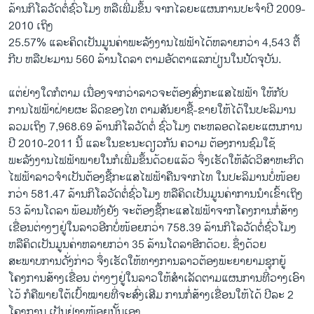
ລ້ານກິໂລວັດຕໍ່ຊົ່ວໂມງ ຫລືເພີ່ມຂຶ້ນ ຈາກໄລຍະແຜນການປະຈໍາປີ 2009-
2010 ເຖິງ
25.57% ແລະຄິດເປັນມູນຄ່າພະລັງງານໄຟຟ້າໄດ້ຫລາຍກວ່າ 4,543 ຕື້
ກີບ ຫລືປະມານ 560 ລ້ານໂດລາ ຕາມອັດຕາແລກປ່ຽນໃນປັດຈຸບັນ.
ແຕ່ຢ່າງໃດກໍຕາມ ເນື່ອງຈາກວ່າລາວຈະຕ້ອງສົ່ງກະແສໄຟຟ້າ ໃຫ້ກັບ
ການໄຟຟ້າຝ່າຍຜະ ລິດຂອງໄທ ຕາມສັນຍາຊື້-ຂາຍໃຫ້ໄດ້ໃນປະລິມານ
ລວມເຖິງ 7,968.69 ລ້ານກິໂລວັດຕໍ່ ຊົ່ວໂມງ ຕະຫລອດໄລຍະແຜນການ
ປີ 2010-2011 ນີ້ ແລະໃນຂະນະດຽວກັນ ຄວາມ ຕ້ອງການຊົມໃຊ້
ພະລັງງານໄຟຟ້າພາຍໃນກໍເພີ່ມຂຶ້ນດ້ວຍແລ້ວ ຈຶ່ງເຮັດໃຫ້ລັດວິສາຫະກິດ
ໄຟຟ້າລາວຈໍາເປັນຕ້ອງຊື້ກະແສໄຟຟ້າຄືນຈາກໄທ ໃນປະລິມານບໍ່ໜ້ອຍ
ກວ່າ 581.47 ລ້ານກິໂລວັດຕໍ່ຊົ່ວໂມງ ຫລືຄິດເປັນມູນຄ່າການນໍາເຂົ້າເຖິງ
53 ລ້ານໂດລາ ພ້ອມທັງຍັງ ຈະຕ້ອງຊື້ກະແສໄຟຟ້າຈາກໂຄງການກໍ່ສ້າງ
ເຂື່ອນຕ່າງໆຢູ່ໃນລາວອີກບໍ່ໜ້ອຍກວ່າ 758.39 ລ້ານກິໂລວັດຕໍ່ຊົ່ວໂມງ
ຫລືຄິດເປັນມູນຄ່າຫລາຍກວ່າ 35 ລ້ານໂດລາອີກດ້ວຍ. ຊຶ່ງດ້ວຍ
ສະພາບການດັ່ງກ່າວ ຈຶ່ງເຮັດໃຫ້ທາງການລາວຕ້ອງພະຍາຍາມຊຸກຍູ້
ໂຄງການສ້າງເຂື່ອນ ຕ່າງໆຢູ່ໃນລາວໃຫ້ສໍາເລັດຕາມແຜນການທີ່ວາງເອົາ
ໄວ້ ກໍຄືພາຍໃຕ້ເປົ້າໝາຍທີ່ຈະສົ່ງເສີມ ການກໍ່ສ້າງເຂື່ອນໃຫ້ໄດ້ ປີລະ 2
ໂຄງການ ເປັນຢ່າງໜ້ອຍນັ້ນເອງ.