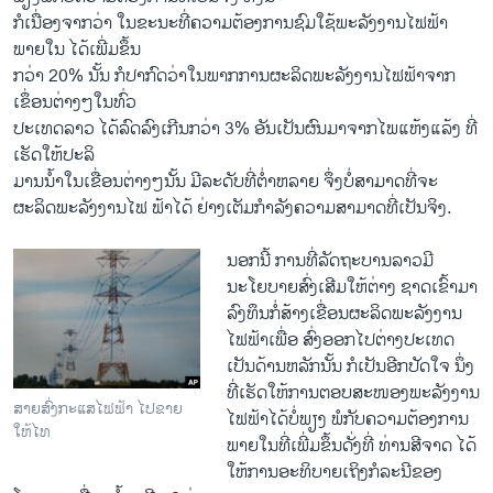
ກໍເນື່ອງຈາກວ່າ ໃນຂະນະທີ່ຄວາມຕ້ອງການຊົມໃຊ້ພະລັງງານໄຟຟ້າ
ພາຍໃນ ໄດ້ເພີ່ມຂຶ້ນ
ກວ່າ 20% ນັ້ນ ກໍປາກົດວ່າໃນພາກການຜະລິດພະລັງງານໄຟຟ້າຈາກ
ເຂຶ່ອນຕ່າງໆໃນທົ່ວ
ປະເທດລາວ ໄດ້ລົດລົງເກີນກວ່າ 3% ອັນເປັນຜົນມາຈາກໄພແຫ້ງແລ້ງ ທີ່
ເຮັດໃຫ້ປະລິ
ມານນໍ້າໃນເຂື່ອນຕ່າງໆນັ້ນ ມີລະດັບທີ່ຕໍ່າຫລາຍ ຈຶ່ງບໍ່ສາມາດທີ່ຈະ
ຜະລິດພະລັງງານໄຟ ຟ້າໄດ້ ຢ່າງເຕັມກໍາລັງຄວາມສາມາດທີ່ເປັນຈິງ.
ນອກນີ້ ການທີ່ລັດຖະບານລາວມີ
ນະໂຍບາຍສົ່ງເສີມໃຫ້ຕ່າງ ຊາດເຂົ້າມາ
ລົງທຶນກໍ່ສ້າງເຂື່ອນຜະລິດພະລັງງານ
ໄຟຟ້າເພື່ອ ສົ່ງອອກໄປຕ່າງປະເທດ
ເປັນດ້ານຫລັກນັ້ນ ກໍເປັນອີກປັດໃຈ ນຶ່ງ
ທີ່ເຮັດໃຫ້ການຕອບສະໜອງພະລັງງານ
ສາຍສົ່ງກະແສໄຟຟ້າ ໄປຂາຍ
ໄຟຟ້າໄດ້ບໍ່ພຽງ ພໍກັບຄວາມຕ້ອງການ
ໃຫ້ໄທ
ພາຍໃນທີ່ເພີ່ມຂຶ້ນດັ່ງທີ່ ທ່ານສີຈາດ ໄດ້
ໃຫ້ການອະທິບາຍເຖິງກໍລະນີຂອງ