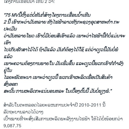
ໂຄງການເຂື່ອນນໍ້າ ເທີນ 2 ວ່າ:
“75 MVນີ້ຕັ້ງແຕ່ບໍ່ທັນກໍ່ສ້າງໂຄງການເຂື່ອນນໍ້າເທີນ
2 ນີ້ ເຮົາກະວ່າມັນຫລາຍ ທັງໄຟຟ້າລາວທັງກະຊວງອຸດສາຫະກໍາ ກະ
ປະເມີນ
ວ່າມັນຫລາຍໂພດ ເຮົາບໍ່ມີບ່ອນສິເອົາແລ້ວ ເພາະວ່າໄຟຟ້ານີ້ກໍບໍ່ແມ່ນຈະ
ເອົາ
ໄປເກັບຮັກສາໄວ້ໄດ້ ຖ້າມີແລ້ວ ມັນກໍຕ້ອງໄດ້ໃຊ້ ແຕ່ວ່າດຽວນີ້ມັນບໍ່ພໍ
ແລ້ວ
ເພາະຄວາມຕ້ອງການພາຍໃນ ມັນເພີ່ມຂຶ້ນ ແລະດຽວນີ້ພວກເຮົາກໍກໍາລັງ
ຢູ່ໃນ
ໄລຍະພັດທະນາ ເພາະວ່າດຽວນີ້ ພວກເຮົາຜະລິດເພື່ອເປັນສິນຄ້າ
ສົ່ງອອກ
ສະນັ້ນ ການຜະລິດກະແນ່ນອນຫລະ ໃນເບື້ອງຕົ້ນນີ້ ມັນບໍ່ພຽງພໍ.”
ສໍາລັບໃນຕະຫລອດໄລຍະແຜນການປະຈໍາປີ 2010-2011 ນີ້
ລັດຖະບານລາວໄດ້ວາງ
ເປົ້າໝາຍທີ່ຈະສົ່ງເສີມການຜະລິດພະລັງງານໄຟຟ້າ ໃຫ້ໄດ້ບໍ່ໜ້ອຍກວ່າ
9,087.75