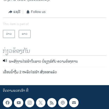
ແຊຣ໌
Follow us
This item is part of
ຂ່າວ
ລາວ
ກ່ຽວຂ້ອງກັນ
ພະລັງງານໄຟຟ້າໃນລາວ ບໍ່ພຽງພໍກັບ ຄວາມຕ້ອງການ
ເຂື່ອນນໍ້າງື່ມ 2 ຜະລິດໄຟຟ້າ ສົ່ງອອກແລ້ວ
ຕິດຕາມພວກເຮົາ ທີ່