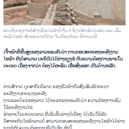
ວິທະຍາສາດ-ເທັກໂນໂລຈີ
ທຸລະກິດ
ພາສາອັງກິດ
ສ່ວນນຶ່ງຂອງການກໍ່ສ້າງເຂື່ອນໄຟຟ້ານໍ້າງື່ມ II ຊຶ່ງໄດ້ສໍາເລັດໄປແລ້ວ ແລະ ເລີ້ມ
ວີດີໂອ
ຜະລິດໄຟຟ້າ ສົ່ງອອກຂາຍໃຫ້ໄທ ໃນເດືອນກັນຍາ ທີ່ຜ່ານມານີ້.
ສຽງ
ເຈົ້າໜ້າທີ່ຂັ້ນສູງຂອງລາວຍອມຮັບວ່າ ການຕອບສະໜອງພະລັງງານ
ລາຍການກະຈາຍສຽງ
ໄຟຟ້າ ຍັງບໍ່ສາມາດ ປະຕິບັດໄດ້ຢ່າງພຽງພໍ ກັບຄວາມຕ້ອງການພາຍໃນ
ຕິດຕາມພວກເຮົາ ທີ່
ປະເທດ ເນື່ອງຈາກວ່າ ຕ້ອງໄດ້ຜະລິດ ເພື່ອສົ່ງອອກ ເປັນດ້ານຫລັກ.
ລາຍງານ
ທ່ານສີຈາດ ບຸດສາກິດຕິລາດ ຮອງຫົວໜ້າກົມສົ່ງເສີມພັດທະນາ
ພາສາຕ່າງໆ
ພະລັງງານກະຊວງພະລັງ
ງານແລະບໍ່ແຮ່ຂອງລາວ ໄດ້ຖະແຫລງຍອມຮັບວ່າ ຄວາມຕ້ອງການຊົມ
ໃຊ້ພະລັງງານໄຟ
ຟ້າພາຍໃນປະເທດລາວ ທີ່ເພີ່ມຂຶ້ນຢ່າງຕໍ່ເນື່ອງ ໄດ້ເຮັດໃຫ້ລັດ
ວິສາຫະກິດໄຟຟ້າລາວບໍ່ ສາມາດຕອບສະໜອງພະລັງງານໄຟຟ້າໄດ້ຢ່າງ
ພຽງພໍກັບຄວາມຕ້ອງການທີ່ເປັນຈິງ ທັງນີ້