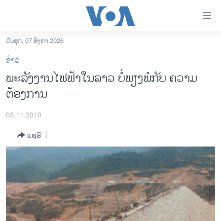
ລິ້ງ
ສຳຫລັບ
ເຂົ້າ
ວັນສຸກ, 07 ສິງຫາ 2026
ຫາ
ໂຮມເພຈ
ຂ່າວ
ຂ້າມ
ລາວ
ພະລັງງານໄຟຟ້າໃນລາວ ບໍ່ພຽງພໍກັບ ຄວາມ
ຂ້າມ
ອາເມຣິກາ
ຕ້ອງການ
ຂ້າມ
ໄປ
ການເລືອກຕັ້ງ ປະທານາທີບໍດີ ສະຫະລັດ 2024
ຫາ
05,11,2010
ຂ່າວ​ຈີນ
ຊອກ
ແຊຣ໌
ຄົ້ນ
ໂລກ
ເອເຊຍ
ອິດສະຫຼະພາບດ້ານການຂ່າວ
ຊີວິດຊາວລາວ
ຊຸມຊົນຊາວລາວ