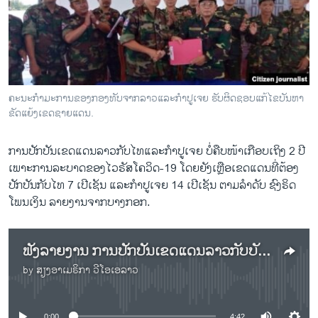
ວິທະຍາສາດ-ເທັກໂນໂລຈີ
ທຸລະກິດ
ພາສາອັງກິດ
ວີດີໂອ
ຄະນະກຳມະການຂອງກອງທັບຈາກລາວແລະກຳປູເຈຍ ຮັບຜິດຊອບແກ້ໄຂບັນຫາ
ສຽງ
ຂັດແຍ້ງເຂດຊາຍແດນ.
ລາຍການກະຈາຍສຽງ
ການປັກປັນເຂດແດນລາວກັບໄທແລະກຳປູເຈຍ ບໍ່ຄືບໜ້າເກືອບເຖິງ 2 ປີ
ຕິດຕາມພວກເຮົາ ທີ່
ເພາະການລະບາດຂອງໄວຣັສໂຄວິດ-19 ໂດຍຍັງເຫຼືອເຂດແດນທີ່ຕ້ອງ
ລາຍງານ
ປັກປັນກັບໄທ 7 ເປີເຊັນ ແລະກຳປູເຈຍ 14 ເປີເຊັນ ຕາມລຳດັບ ຊົງຣິດ
ໂພນເງິນ ລາຍງານຈາກບາງກອກ.
ພາສາຕ່າງໆ
ຟັງລາຍງານ ການປັກປັນເຂດແດນລາວກັບບັນດາປະເທດເພື່ອນບ້ານ ສຳເລັດແລ້ວສ່ວນນຶ່ງ ເຫຼືອຢູ່ແຕ່ກັບ ໄທ ແລະກຳປູເຈຍ
by
ສຽງອາເມຣິກາ ວີໂອເອລາວ
No media source currently available
0:00
4:42