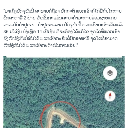
“ມາເຖິງປັດຈຸບັນນີ້ ສະພາບກໍຖືວ່າ ປົກກະຕິ ພວກເຮົາກໍໄດ້ມີກົນໄກການ
ປຶກສາຫາລື 2 ຝ່າຍ ອັນນັ້ນກະແມ່ນຄະນະກຳມະການຮ່ວມຊາຍແດນ
ລາວ-ກັບກຳປູເຈຍ : ກຳປູເຈຍ-ລາວ ປັດຈຸບັນນີ້ ພວກເຮົາກະສຳເລັດແລ້ວ
86 ເປີເຊັນ ຍັງເຫຼືອ 14 ເປີເຊັນ ທີ່ຈະຕ້ອງໄດ້ແກ້ໄຂ ຈຸດໃດທີ່ພວກເຮົາ
ຍັງຕົກລົງກັນບໍ່ທັນໄດ້ ພວກເຮົາກະສືບຕໍ່ໍ່ປຶກສາຫາລື ຈຸດໃດທີ່ສາມາດ
ຕົກລົງກັນໄດ້ ພວກເຮົາກະດຳເນີນການເລີຍ.”