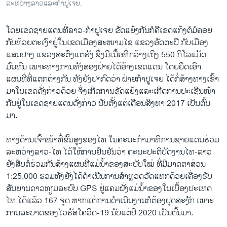
ລະຫວ່າງລາວແລະກຳປູເຈຍ.
ໂດຍເຂດຊາຍແດນທີ່ລາວ-ກຳປູເຈຍ ຂັດແຍ້ງກັນກໍຄືເຂດແກ້ງຕໍມໍຄອຍ
ກັບຫ້ວຍຕະເງົາຢູ່ໃນເຂດເມືອງສະໜາມໄຊ ແຂວງອັດຕະປື ກັບເມືອງ
ແສນປາງ ແຂວງສະຕຶງແຕຣັງ ຊຶ່ງມີເນື້ອທີ່ກວ້າງເຖິງ 550 ກິໂລແມັດ
ມົນທົນ ເພາະທາງການທັງສອງຝ່າຍໄດ້ອ້າງເຂດແດນ ໂດຍຍຶດເອົາ
ແຜນທີ່ທີ່ແຕກຕ່າງກັນ ທັງຍັງປາກົດວ່າ ຝ່າຍກຳປູເຈຍ ໄດ້ກໍ່ສ້າງທາງເຂົ້າ
ມາໃນເຂດດັ່ງກ່າວດ້ວຍ ຈຶ່ງເກີດການຂັດແຍ້ງແລະເກີດການປະເຊີນໜ້າ
ກັນຢູ່ໃນເຂດຊາຍແດນດັ່ງກ່າວ ນັບຕັ້ງແຕ່ເດືອນສິງຫາ 2017 ເປັນຕົ້ນ
ມາ.
ທາງດ້ານເຈົ້າໜ້າທີ່ຂັ້ນສູງຂອງໄທ ໃນຄະນະກຳມາທິການຊາຍແດນຮ່ວມ
ລະຫວ່າງລາວ-ໄທ ໄດ້ໃຫ້ການຢືນຢັນວ່າ ຄະນະປະຕິບັດງານໄທ-ລາວ
ຍັງສືບຕໍ່ຮ່ວມກັນສ້າງແຜນທີ່ແມ່ນ້ຳຂອງສະບັບໃໝ່ ທີ່ມີມາດຕາສ່ວນ
1:25,000 ຮວມທັງຍັງໄດ້ດຳເນີນການສຳຫຼວດວັດແທກດ້ວຍເຄື່ອງຮັບ
ສັນຍານດາວທຽມລະບົບ GPS ຢູ່ແຄມຝັ່ງແມ່ນ້ຳຂອງໃນເບື້ອງປະເທດ
ໄທ ໄດ້ແລ້ວ 167 ຈຸດ ຫາກແຕ່ການດຳເນີນງານກໍຕ້ອງຢຸດສະງັກ ເພາະ
ການລະບາດຂອງໄວຣັສໂຄວິດ-19 ນັບແຕ່ປີ 2020 ເປັນຕົ້ນມາ.