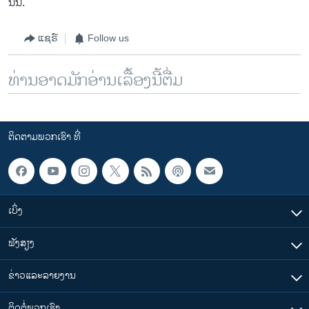
ນັ້ນ.
ແຊຣ໌
Follow us
ທ່ານອາດມັກອ່ານເລື້ອງນີ້ຕື່ມ
ຕິດຕາມພວກເຮົາ ທີ່
ເບິ່ງ
ຟັງສຽງ
ຂ່າວແລະລາຍງານ
ຕິດຕໍ່ພວກເຮົາ