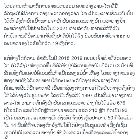
ໂດຍຄະນະກຳມາທິການຊາຍແດນຮ່ວມ ລະຫວ່າງລາວ-ໄທ ທີ່ມີ
ລັດຖະມົນຕີວ່າການຕ່າງປະເທດຂອງລາວ-ໄທ ເປັນປະທານຮ່ວມກັນນັ້ນ
ໄດ້ຕົກລົງກຳນົດເປົ້າໝາຍຈະປັກປັນເຂດແດນທາງບົກ ແລະທາງນ້ຳ
ລະຫວ່າງກັນໃຫ້ສຳເລັດໃນປີ 2021 ຕາມລຳດັບ ຫາກແຕ່ກໍຖືເປັນ
ກຳນົດການທີ່ບໍ່ສາມາດຈັດຕັ້ງປະຕິບັດໄດ້ຈິງ ຍ້ອນຜົນກະທົບຈາກການ
ລະບາດຂອງໄວຣັສໂຄວິດ-19 ດັ່ງກ່າວ.
ແຕ່ຢ່າງໃດກໍຕາມ ສຳລັບໃນປີ 2018-2019 ຄະນະເຈົ້າໜ້າທີ່ຮ່ວມລາວ-
ໄທ ກໍໄດ້ລົງໄປສຳຫຼວດພື້ນທີ່ຕົວຈິງຢູ່ບໍລິເວນພູຜານົມ ບໍລິເວນ 3 ບ້ານທີ່
ຂັດແຍ້ງກັນແລະບໍລິເວນຕົ້ນກຳເນີດຂອງແມ່ນ້ຳເຫືອງ ໂດຍທາງການຂອງ
ສອງຝ່າຍຍັງໄດ້ມອບໝາຍໃຫ້ຄະນະປະຕິບັດງານຮ່ວມທາງດ້ານ
ກົດໝາຍສືບຕໍ່ປຶກສາຫາລື ເພື່ອຫາຊ່ອງທາງການແກ້ໄຂບັນດາຈຸດຄົງຄ້າງ
ໃຫ້ໄດ້ຢ່າງເປັນຮູບປະທຳ ໂດຍນັບຕັ້ງແຕ່ປີ 1997 ເປັນຕົ້ນມາ ທາງການ
ລາວ-ໄທ ສາມາດຕົກລົງປັກປັນເຂດແດນລະຫວ່າງກັນໄດ້ແລ້ວ 676
ກິໂລແມັດ ແລະໄດ້ປັກຫຼັກໝາຍຊາຍແດນແລ້ວ 210 ຫຼັກ ຄິດເປັນ 93
ເປີເຊັນຂອງເຂດແດນທາງບົກທັງໝົດ ຈຶ່ງຍັງເຫຼືອປະມານ 50 ກິໂລແມັດ
ໃນ 14 ພື້ນທີ່ທີ່ຈະຕ້ອງຕົກລົງກັນໃຫ້ໄດ້ຢ່າງເປັນຮູບປະທຳ ຊຶ່ງກໍເຊັ່ນ
ດຽວກັນກັບເຂດແດນທາງນ້ຳ ທັງໃນເຂດແມ່ນ້ຳເຫືອງແລະແມ່ນ້ຳຂອງ