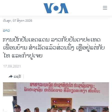
ລິ້ງ
ສຳຫລັບ
ເຂົ້າ
ວັນສຸກ, 07 ສິງຫາ 2026
ຫາ
ໂຮມເພຈ
ລາວ
ຂ້າມ
ລາວ
ການປັກປັນເຂດແດນ ລາວກັບບັນດາປະເທດ
ຂ້າມ
ອາເມຣິກາ
ເພື່ອນບ້ານ ສຳເລັດແລ້ວສ່ວນນຶ່ງ ເຫຼືອຢູ່ແຕ່ກັບ
ຂ້າມ
ໄປ
ການເລືອກຕັ້ງ ປະທານາທີບໍດີ ສະຫະລັດ 2024
ໄທ ແລະກຳປູເຈຍ
ຫາ
ຂ່າວ​ຈີນ
ຊອກ
17,09,2021
ຄົ້ນ
ໂລກ
ແຊຣ໌
ເອເຊຍ
ອິດສະຫຼະພາບດ້ານການຂ່າວ
ຊີວິດຊາວລາວ
ຊຸມຊົນຊາວລາວ