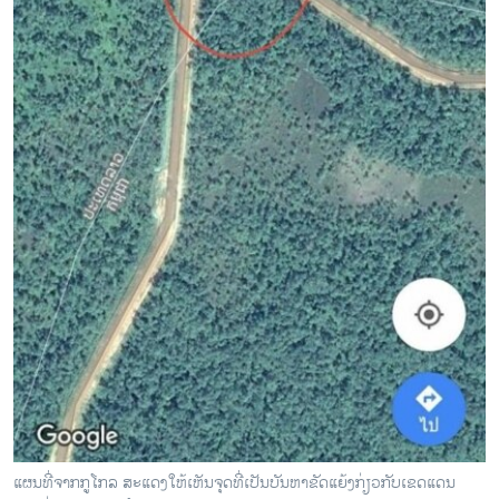
ແຜນທີ່ຈາກກູໂກລ ສະແດງໃຫ້ເຫັນຈຸດທີ່ເປັນບັນຫາຂັດແຍ້ງກ່ຽວກັບເຂດແດນ