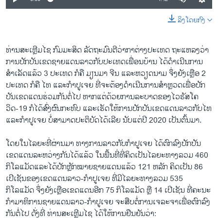
ລິງໂດຍກົງ
ທ່ານສະເຫຼີມໄຊ ກົມມະສິດ ລັດຖະມົນຕີວ່າກາຕ່າງປະເທດ ຖະແຫລງວ່າ
ການປັກປັນເຂດຊາຍແດນລາວກັບປະເທດເພື່ອນບ້ານ ໄດ້ດຳເນີນການ
ສຳເລັດແລ້ວ 3 ປະເທດ ກໍຄື ມຽນມາ ຈີນ ແລະຫວຽດນາມ ຈຶ່ງຍັງເຫຼືອ 2
ປະເທດ ກໍຄື ໄທ ແລະກຳປູເຈຍ ທີ່ຈະຕ້ອງດຳເນີນການສຳຫຼວດເພື່ອປັກ
ປັນເຂດແດນຮ່ວມກັນຕໍ່ໄປ ຫາກແຕ່ດ້ວຍການລະບາດຂອງໄວຣັສໂຄ
ວິດ-19 ກໍໄດ້ສົ່ງຜົນກະທົບ ແລະເຮັດໃຫ້ການປັກປັນເຂດແດນລາວກັບໄທ
ແລະກຳປູເຈຍ ບໍ່ສາມາດປະຕິບັດໄດ້ເລີຍ ນັບແຕ່ປີ 2020 ເປັນຕົ້ນມາ.
ໂດຍໃນໄລຍະທີ່ຜ່ານມາ ທາງການລາວກັບກຳປູເຈຍ ໄດ້ຕົກລົງປັກປັນ
ເຂດແດນລະຫວ່າງກັນໄດ້ແລ້ວ ໃນພື້ນທີ່ທີ່ຄິດເປັນໄລຍະທາງລວມ 460
ກິໂລແມັດແລະໄດ້ປັກຫຼັກໝາຍຊາຍແດນແລ້ວ 121 ຫລັກ ຄິດເປັນ 86
ເປີເຊັນຂອງເຂດແດນລາວ-ກຳປູເຈຍ ທີ່ມີໄລຍະທາງລວມ 535
ກິໂລແມັດ ຈຶ່ງຍັງເຫຼືອເຂດແດນອີກ 75 ກິໂລແມັດ ຫຼື 14 ເປີເຊັນ ທີ່ຄະນະ
ກຳມາທິການຊາຍແດນລາວ-ກຳປູເຈຍ ຈະສືບຕໍ່ການເຈລະຈາເພື່ອຕົກລົງ
ກັນຕໍ່ໄປ ດັ່ງທີ່ ທ່ານສະເຫຼີມໄຊ ໄດ້ໃຫ້ການຢືນຢັນວ່າ: