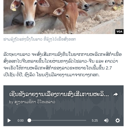
ວິທະຍາສາດ-ເທັກໂນໂລຈີ
ທຸລະກິດ
ພາສາອັງກິດ
ວີດີໂອ
ຟາມລ້ຽງົວແຫ່ງນຶ່ງໃນລາວ ທີ່ລ້ຽງໄວ້ເພື່ອສົ່ງອອກ
ສຽງ
ລັດຖະບານລາວ ຈະສົ່ງເສີມການລົງທຶນໃນພາກການຜະລິດກະສິກໍາເພື່ອ
ລາຍການກະຈາຍສຽງ
ສົ່ງອອກໄປຈີນຫລາຍຂຶ້ນໂດຍຜ່ານທາງລົດໄຟລາວ-ຈີນ ແລະ ຄາດວ່າ
ຕິດຕາມພວກເຮົາ ທີ່
ລາຍງານ
ຈະເຮັດໃຫ້ການຜະລິດກະສິກໍາຂອງລາວຂະຫຍາຍໂຕເພີ້ມຂຶ້ນ 2.7
ເປີເຊັນ ຕໍ່ປີ, ຊົງລິດ ໂພນເງິນມີລາຍງານມາຈາກບາງກອກ.
ພາສາຕ່າງໆ
ເຊີນຟັງລາຍງານເລື້ອງການສົ່ງເສີມການຜະລິດກະສິກໍາໃນລາວ
by
ສຽງອາເມຣິກາ ວີໂອເອລາວ
No media source currently available
0:00
5:25