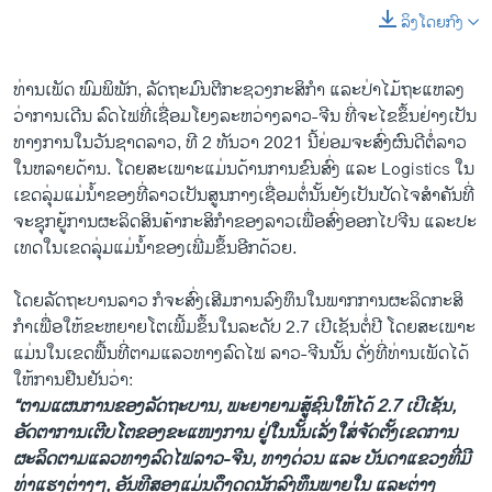
ລິງໂດຍກົງ
ທ່ານເພັດ ພົມພິພັກ, ລັດຖະມົນຕີກະຊວງກະສິກຳ ແລະປ່າໄມ້ຖະແຫລງ
ວ່າການເດີນ ລົດໄຟທີ່ເຊື່ອມໂຍງລະຫວ່າງລາວ-ຈີນ ທີ່ຈະໄຂຂຶ້ນຢ່າງເປັນ
ທາງການໃນວັນຊາດລາວ, ທີ 2 ທັນວາ 2021 ນີ້ຍ່ອມຈະສົ່ງຜົນດີຕໍ່ລາວ
ໃນຫລາຍດ້ານ. ໂດຍສະເພາະແມ່ນດ້ານການຂົນສົ່ງ ແລະ Logistics ໃນ
ເຂດລຸ່ມແມ່ນໍ້າຂອງທີ່ລາວເປັນສູນກາງເຊື່ອມຕໍ່ນັ້ນຍັງເປັນປັດໄຈສໍາຄັນທີ່
ຈະຊຸກຍູ້ການຜະລິດສິນຄ້າກະສິກໍາຂອງລາວເພື່ອສົ່ງອອກ​ໄປ​ຈີນ ​ແລະປະ​
ເທດ​ໃນ​ເຂດ​ລຸ່ມ​ແມ່​ນ້ຳຂອງ​ເພີ່ມ​ຂຶ້ນ​ອີກດ້ວຍ.
ໂດຍລັດຖະບານລາວ ກໍຈະສົ່ງເສີມການລົງທຶນໃນພາກການຜະລິດກະສິ
ກໍາເພື່ອໃຫ້ຂະຫຍາຍໂຕເພີ້ມຂຶ້ນໃນລະດັບ 2.7 ເປີເຊັນຕໍ່ປີ ໂດຍສະເພາະ
ແມ່ນໃນເຂດພື້ນທີ່ຕາມແລວທາງລົດໄຟ ລາວ-ຈີນນັ້ນ ດັ່ງທີ່ທ່ານເພັດໄດ້
ໃຫ້ການຢືນຢັນວ່າ:
“ຕາມແຜນການຂອງລັດຖະບານ, ພະຍາຍາມສູ້ຊົນໃຫ້ໄດ້ 2.7 ເປີເຊັນ,
ອັດຕາການເຕີບໂຕຂອງຂະແໜງການ ຢູ່ໃນນັ້ນເລັ່ງໃສ່ຈັດຕັ້ງເຂດການ
ຜະລິດຕາມແລວທາງລົດໄຟລາວ-ຈີນ, ທາງດ່ວນ ແລະ ບັນດາແຂວງທີ່ມີ
ທ່າແຮງຕ່າງໆ, ອັນທີສອງແມ່ນດຶງດູດນັກລົງທຶນພາຍໃນ ແລະຕ່າງ