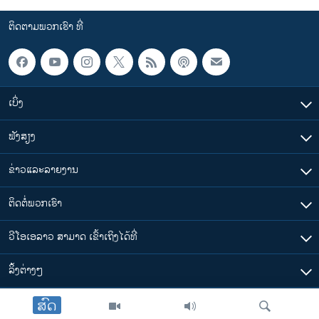
ຕິດຕາມພວກເຮົາ ທີ່
ເບິ່ງ
ຟັງສຽງ
ຂ່າວແລະລາຍງານ
ຕິດຕໍ່ພວກເຮົາ
ວີໂອເອລາວ ສາມາດ ເຂົ້າເຖິງໄດ້ທີ່
​ລິ້ງ​ຕ່າງໆ
ສົດ
ຕາມເວລາໃນລາວ