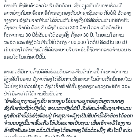
ການຂົນສົ່ງສິນຄ້າລາວໄປຈີນອີກດ້ວຍ. ເຊັ່ນດຽວກັນກັບການຮ່ວມມື
ລະຫວ່າງກົມຜະລິດກະສິກໍາຂອງກອງທັບປະຊາຊົນລາວ ກັບບໍລິ ສັດສາງ
ຈຽງການລົງທຶນຈາກຈີນທີ່ໄດ້ຮ່ວມກັນສ້າງຕັ້ງບໍລິສັດຮ່ວມທຶນກິສິກໍາຄົບ
ວົງຈອນຈໍາກັດ ດ້ວຍເງິນລົງທຶນລວມ 300 ລ້ານໂດລາ ເພື່ອດໍາເນີນ
ກິດຈະການ 30 ປີຕໍ່ສັນຍາໄດ້ສອງຄັ້ງ ຄັ້ງລະ 30 ປີ, ໂດຍແນໃສ່ການ
ຜະລິດ ແລະສົ່ງງົວໄປຈີນໃຫ້ໄດ້ເຖິງ 400,000 ໂຕຕໍ່ປີ ຄິດເປັນ 80 ເປີ
ເຊັນຂອງໂຄຕ້າທັງໝົດທີ່ລັດຖະບານຈີນຈະຮັບຊື້ງົວຈາກລາວຈໍານວນ 5
ແສນໂຕໃນແຕ່ລະປີນັ້ນ.
ສາເຫດທີ່ມີການຕັ້ງບໍລິສັດຮ່ວມທຶນລາວ-ຈີນດັ່ງກ່າວນີ້ ກໍເພາະວ່າການ
ລ້ຽງສັດໃນລາວ ຍັງຈະຕ້ອງໄດ້ຮັບການພັດທະນາໃນດ້ານເທັກນິກສະໄໝ
ໃໝ່ຢ່າງຮີບດ່ວນທີ່ສຸດ ດັ່ງທີ່ເຈົ້າໜ້າທີ່ຂັ້ນສູງຂອງກະຊວງກະສິກໍາ ແລະ
ປ່າໄມ້ລາວໄດ້ໃຫ້ການຢືນຢັນວ່າ:
“
ສໍາລັບວຽກງານລ້ຽງສັດ
ຫາກທຽບໃສ່ຄວາມຮຽກຮ້ອງຕ້ອງການຂອງ
ສັງຄົມແລ້ວຖືວ່າຍັງບໍ່ພໍ
,
ສາຍເຫດຍັງບໍ່ພໍນີ້
ມັນຍ້ອນວ່າພື້ນຖານຈໍານວນ
ຝູງສັດເຮົານີ້ມັນຍັງໜ້ອຍຢູ່
ຖ້າທຽບຈະລ້ຽງເປັນສິນຄ້ານີ້ເຮົາຕ້ອງໄດ້ຊອກ
ຈໍານວນຝູງນີ້ມາເພີ້ມເຕີມໃຫ້ມັນຫລາຍເປັນຖານ
ເພື່ອເຮົາຈະມີໂຮງງານ
ຂ້າສັດທັນສະໄໝ ແລ້ວມັນຕ້ອງໄດ້ສະໜອງໃຫ້ແຕ່ລະມື້ໆ
ອັນໂຕນີ້ ແມ່ນ