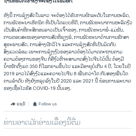
ຖານທີ່ພວກເຮົາຍັງຈະຕ້ອງໄດ້ເພີ້ມອີກ.
”
ທັງນີ້ ການລ້ຽງສັດໃນລາວ ຈະຕ້ອງໄດ້ຮັບການຍົກລະດັບໃນການຜະລິດ,
ການພັດທະນາເທັກນິກ ທີ່ເປັນໂຕແບບທີ່ດີ, ການພັດທະນາການຜະລິດງົວ
ເປັນສິນຄ້າທີ່ກະສິກອນລາວເປັນເຈົ້າຂອງ, ການພັດທະນາພໍ່-ແມ່ພັນ,
ການຕອບສະໜອງອາຫານສັດທີ່ພຽງພໍ, ການພັດທະນາດ້ານການຮັກສາ
ສຸຂະພາບສັດ, ການສ້າງນັກວິໄຈ ແລະການລ້ຽງສັດທີ່ເປັນມິດກັບ
ສິ່ງແວດລ້ອມ ເພາະການລ້ຽງງົວຂອງລາວຕ້ອງໄດ້ມາດຕະຖານຕາມ
ຄວາມຕ້ອງການຂອງຈີນ ກໍ່ຄືງົວທີ່ຈະສາມາດສົ່ງໄປຈີນໄດ້ນັ້ນ ຕ້ອງມີ
ນໍ້າໜັກຕັ້ງແຕ່ 350 ກິໂລກຣາມຂຶ້ນໄປ ແລະມີອາຍຸບໍ່ເກີນ 4 ປີ, ໂດຍໃນປີ
2019 ລາວໄດ້ສົ່ງງົວແລະຄວາຍໄປຈີນ 8 ໝື່ນກວ່າໂຕ ກັບສອງໝື່ນໂຕ
ຕາມລໍາດັບ ທັງຍັງຫລຸດລົງໃນປີ 2020 ແລະ 2021 ນີ້ ຍ້ອນການລະບາດ
ຂອງເຊື້ອໄວຣັສ COVID-19 ນັ້ນເອງ.
ແຊຣ໌
Follow us
ທ່ານອາດມັກອ່ານເລື້ອງນີ້ຕື່ມ