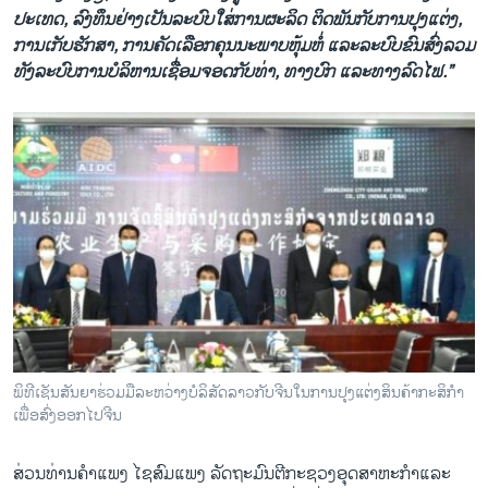
ປະເທດ, ລົງທຶນຢ່າງເປັນລະບົບໃສ່ການຜະລິດ ຕິດພັນກັບການປຸງແຕ່ງ,
ການເກັບຮັກສາ, ການຄັດເລືອກຄຸນນະພາບຫຸ້ມຫໍ່ ແລະລະບົບຂົນສົ່ງລວມ
ທັງລະບົບການບໍລິຫານເຊື່ອມຈອດກັບທ່າ, ທາງບົກ ແລະທາງລົດໄຟ.”
ພິທີເຊັນສັນຍາຮ່ວມມືລະຫວ່າງບໍລິສັດລາວກັບຈີນໃນການປຸງແຕ່ງສິນຄ້າກະສິກໍາ
ເພື່ອສົ່ງອອກໄປຈີນ
ສ່ວນທ່ານຄໍາແພງ ໄຊສົມແພງ ລັດຖະມົນຕີກະຊວງອຸດສາຫະກໍາແລະ