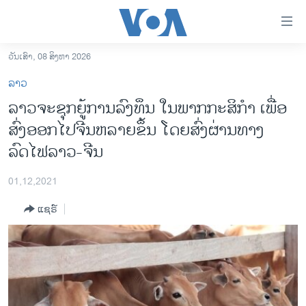
ລິ້ງ
ສຳຫລັບ
ເຂົ້າ
ວັນເສົາ, 08 ສິງຫາ 2026
ຫາ
ໂຮມເພຈ
ລາວ
ຂ້າມ
ລາວ
ລາວຈະຊຸກຍູ້ການລົງທຶນ ໃນພາກກະສິກໍາ ເພື່ອ
ຂ້າມ
ອາເມຣິກາ
ສົ່ງອອກໄປຈີນຫລາຍຂຶ້ນ ໂດຍສົ່ງຜ່ານທາງ
ຂ້າມ
ໄປ
ການເລືອກຕັ້ງ ປະທານາທີບໍດີ ສະຫະລັດ 2024
ລົດໄຟລາວ-ຈີນ
ຫາ
ຂ່າວ​ຈີນ
ຊອກ
01,12,2021
ຄົ້ນ
ໂລກ
ແຊຣ໌
ເອເຊຍ
ອິດສະຫຼະພາບດ້ານການຂ່າວ
ຊີວິດຊາວລາວ
ຊຸມຊົນຊາວລາວ