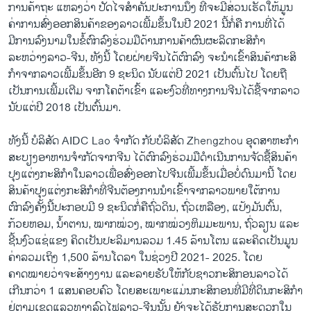
ການຄ້າຖະ ແຫລງວ່າ ປັດໄຈສໍາຄັນປະການນຶ່ງ ທີ່ຈະມີສ່ວນເຮັດໃຫ້ມູນ
ຄ່າການສົ່ງອອກສິນຄ້າຂອງລາວເພີ້ມຂຶ້ນໃນປີ 2021 ນີ້ກໍ່ຄື ການທີ່ໄດ້
ມີການລົງນາມໃນຂໍ້ຕົກລົງຮ່ວມມືດ້ານການຄ້າຜົນຜະລິດກະສິກໍາ
ລະຫວ່າງລາວ-ຈີນ, ທັງນີ້ ໂດຍຝ່າຍຈີນໄດ້ຕົກລົງ ຈະນໍາເຂົ້າສິນຄ້າກະສິ
ກໍາຈາກລາວເພີ້ມຂຶ້ນອີກ 9 ຊະນິດ ນັບແຕ່ປີ 2021 ເປັນຕົ້ນໄປ ໂດຍຖື
ເປັນການເພີ້ມເຕີມ ຈາກໂຄຕ້າເຂົ້າ ແລະງົວທີ່ທາງການຈີນໄດ້ຊື້ຈາກລາວ
ນັບແຕ່ປີ 2018 ເປັນຕົ້ນມາ.
ທັງນີ້ ບໍລິສັດ AIDC Lao ຈໍາກັດ ກັບບໍລິສັດ Zhengzhou ອຸດສາຫະກໍາ
ສະບຽງອາຫານຈໍາກັດຈາກຈີນ ໄດ້ຕົກລົງຮ່ວມມືດໍາເນີນການຈັດຊື້ສິນຄ້າ
ປຸງແຕ່ງກະສິກໍາໃນລາວເພື່ອສົ່ງອອກໄປຈີນເພີ້ມຂຶ້ນເມື່ອບໍ່ດົນມານີ້ ໂດຍ
ສິນຄ້າປຸງແຕ່ງກະສິກໍາທີ່ຈີນຕ້ອງການນໍາເຂົ້າຈາກລາວພາຍໃຕ້ການ
ຕົກລົງຄັ້ງນີ້ປະກອບມີ 9 ຊະນິດກໍ່ຄືຖົ່ວດິນ, ຖົ່ວເຫລືອງ, ແປ້ງມັນຕົ້ນ,
ກ້ວຍຫອມ, ນໍ້າຕານ, ໝາກໝ່ວງ, ໝາກໝ່ວງຫິມມະພານ, ຖົ່ວລຽນ ແລະ
ຊີ້ນງົວແຊ່ແຂງ ຄິດເປັນປະລິມານລວມ 1.45 ລ້ານໂຕນ ແລະຄິດເປັນມູນ
ຄ່າລວມເຖິງ 1,500 ລ້ານໂດລາ ໃນຊ່ວງປີ 2021- 2025. ໂດຍ
ຄາດໝາຍວ່າຈະສ້າງງານ ແລະລາຍຮັບໃຫ້ກັບຊາວກະສິກອນລາວໄດ້
ເກີນກວ່າ 1 ແສນຄອບຄົວ ໂດຍສະເພາະແມ່ນກະສິກອນທີ່ມີທີ່ດິນກະສິກໍາ
ຢູ່ຕາມເຂດແລວທາງລົດໄຟລາວ-ຈີນນັ້ນ ຍັງຈະໄດ້ຮັບການສະດວກໃນ