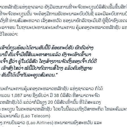
ລັກ​ຊັບ​ແຫ່ງ​ຊາດ​ລາວ ຍັງ​ມີ​ແຜນການ​ທີ່​ຈະ​ຈົດ​ທະບຽນ​ບໍລິສັດ​ເພີ້​ມຂຶ້ນອີກ​ໃນ​ມ
ັດ​ທີ່​ຈະ​ຈົດ​ທະບຽນ​ນັ້ນ ຈະ​ຕ້ອງ​ມີ​ການ​ພັດທະນາ​ລະບົບ​ບັນຊີ ​ແລະ​ມີ​ລະບົບ​ການ​ບໍ
ງ​ທີ່ ທ່ານ​ສົມສະຫວາດ​ ​ເລັ່ງສະຫວັດ ຮອງ​ນາຍົກລັດຖະມົນຕີ ຜູ້​ຊີ້​ນຳ​ຂົງ​ເ
ະລາຈອນ ໃນຖານະປະທານຄະນະກຳມະການ ຄຸ້ມຄອງຕະຫລາດຫລັກຊັບ ແຫງ
ວີໂອເອວ່າ:
ຂົາບໍ່ກຽມພ້ອມໄດ້ຕາມອັນນີ້ນິ ຂ້ອຍກະບໍ່ຮັບ ຍົກຕົວຢ່າງ
ຈົ້າມານີ້ ຄັນເຈົ້າມີໜີ້ສິນມະຫາສານແລ້ວ ຍັງຈະເອົາເຂົ້າມາ
ົ້າ ຫຼືວ່າ ຢູ່ໃນບໍລິສັດ ໂຄງສ້າງການຈັດຕັ້ງຂອງເຈົ້າ ກໍບໍ່ດີ
ເຂົາສົງໄສວ່າ ໝໍນີ້ມີປາກົດການສໍ້ໂກງ ແລ້ວຄົນທັງຫຼາຍ
ະ ອັນນີ້ໄດ້ເວົ້າກັນລະອຽດສົມຄວນ.”
ຄະນະກຳມະການຄຸ້ມຄອງຕະຫລາດຫລັກຊັບ ແຫ່ງຊາດລາວ ກໍໄດ້
ວນ 1,087 ລາຍ ຊຶ່ງພົບວ່າ ມີ 38 ບໍລິສັດ ທີ່ສາມາດຈະຈົດ
ກຊັບໄດ້ ແຕ່ວ່າກໍມີພຽງ 20 ບໍລິສັດເທົ່ານັ້ນ ທີ່ໄດ້ສະແດງ
ົດ ທະບຽນ ໃນຕະຫລາດຫລັກຊັບ ໂດຍໃນນີ້ລວມເຖິງວິສາຫະກິດ ໂທລະຄົມມ
ຄົມມະນາຄົມ (Lao Telecom)
ຮືອງ ການບິນລາວ (Lao Airlines) ທະນາຄານພົງສະຫວັນ ແລະ