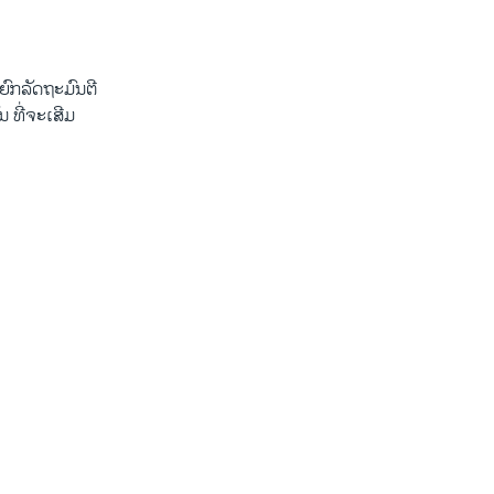
ຍົກລັດຖະມົນຕີ ​
ທີ່​ຈະ​ເສີມ​