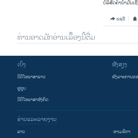
ບໍລິສັດຄ້ານ້ຳມັນເຊື
ແຊຣ໌
ທ່ານອາດມັກອ່ານເລື້ອງນີ້ຕື່ມ
ເບິ່ງ
ຟັງສຽງ
ວີດີໂອພາສາລາວ
ຟັງລາຍການຂອງ
ຢູທູບ
ວີດີໂອພາສາອັງກິດ
ຂ່າວແລະລາຍງານ
ລາວ
ອາເມຣິກາ