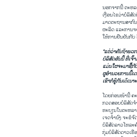
ນອກຈາກ​ນີ້ ຕະຫລາດ​ຫ
ເງື່ອນ​ໄຂ​ວ່າ​ບໍລິສ
ມາດຕະຖານ​ສາກົນ​ດັ່
ຜະລິດ ແລະການຈ
ໃຫ້ການຢືນຢັນກັບ 
“ແຕ່ວ່າຄັນຖ້າພວກເ
ບໍລິສັດອັນນີ້ ທີ່ເ
ແມ່ນໃຜຈະມາຊື້ກັບເຈ
ຜູອຳນວຍການນີ້ເດ 
ເຂົາກໍຮູ້ກັນເດ້ເນາ
ໂດຍກ່ອນໜ້ານີ້ 
ກວດສອບບໍລິສັດຈຳນ
ທະບຽນໃນຕະຫລາດຫລັ
ເຈດຈຳນົງ ຈະຂໍຈ
ບໍລິສັດລາວໂທລະ
ກຸ່ມບໍລິສັດດາວເ