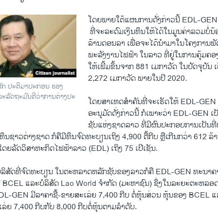
ໂດຍ​ພາຍ​ໃຕ້​ແຜນການ​ດັ່ງກ່າວ​ນີ້ EDL-GEN ​
​ ທີ່​ຈະ​ລະດົມ​ເງິນ​ທຶນ​ໃຫ້​ໄດ້​ໃນ​ມູນ​ຄ່າ​ລວມບໍ່
ລ້ານ​ດອນ​ລາ ​ເພື່ອ​ຈະ​ໄດ້​ນຳ​ມາ​ໃນ​ໂຄງການ​ພ
ພະລັງງານ​ໄຟຟ້າ​ ໃນ​ລາວ ທີ່ຢູ່​ໃນ​ການ​ຄຸ້
​ໃຫ້​ເພີ້​ມຂຶ້ນຈາກ 881 ​ເມ​ກາ​ວັດ ​ໃນ​ປັດຈຸບັນ ​ເ
2,272 ​ເມ​ກາ​ວັດ ພາຍ​ໃນ​ປີ 2020.
​ສັກ ປະຕິມາປະກອນ ຮອງ​
ະ​ລັດຖະມົນ​ຕີ​ວ່າການ​ຕ່າງປະ​
​ໂດຍສາ​ເຫດ​ສຳຄັນ​ທີ່​ຈະ​ເຮັດ​ໃຫ້ EDL-GEN ​ໄ
ອະນຸມັດ​ດັ່ງກ່າວ​ນີ້ ກໍ​ເພາະວ່າ EDL-GEN ​ເປັນ
​ຊັບ​ແຫ່ງ​ຊາດ​ລາວ ທີ່​ມີ​ຜົນ​ປະກອບ​ການ​ເປັນ​ທີ່​ໜ້
ນ​ຊາວ​ຕ່າງ​ຊາດ ກໍ​ຄື​ມີ​ທຶນ​ຈົດ​ທະບຽນ​ເຖິງ 4,900 ຕື້​ກີບ ຫຼື​ເກີນ​ກວ່າ 612 ລ
ຸ້ນ ​ໂດຍ​ລັດ​ວິ​ສາ​ຫະກິດ​ໄຟຟ້າ​ລາວ (EDL) ​ເຖິງ 75 ​ເປີ​ເຊັນ.
​ມີ 3 ບໍລິສັດ​ທີ່​ຈົດ​ທະບຽນ ​ໃນ​ຕະຫລາດ​ຫລັກ​ຊັບຂອງ​ລາວ​ກໍ​ຄື EDL-GEN ທະນາຄ
 BCEL ​ແລະ​ບໍລິສັດ Lao World ຈຳກັດ (ມະຫາຊົນ) ຊຶ່ງ​ໃນ​ລະຍະ​ຕະຫລອດ​ປີ
EDL-GEN ມີ​ລາຄາ​ຊື້-ຂາຍສະ​ເລ່ຍ 7,400 ກີບ ຕໍ່​ຫຸ້ນ​ສ່ວນ ຫຸ້ນຂອງ BCEL ​ແ
ລ່ຍ 7,400 ກີບ​ກັບ 8,000 ກີບ​ຕໍ່​ຫຸ້ນ​ຕາມ​ລຳດັບ.