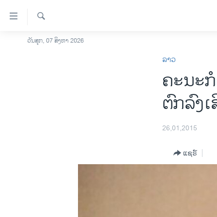
ລິ້ງ
ສຳຫລັບ
ເຂົ້າ
ຄົ້ນຫາ
ວັນສຸກ, 07 ສິງຫາ 2026
ໂຮມເພຈ
ຫາ
ລາວ
ລາວ
ຂ້າມ
ຄະນະ​ກຳ
ຂ້າມ
ອາເມຣິກາ
ຂ້າມ
ການເລືອກຕັ້ງ ປະທານາທີບໍດີ ສະຫະລັດ
ຕົກລົງ​
ໄປ
2024
ຫາ
ຂ່າວ​ຈີນ
ຊອກ
26,01,2015
ຄົ້ນ
ໂລກ
ແຊຣ໌
ເອເຊຍ
ອິດສະຫຼະພາບດ້ານການຂ່າວ
ຊີວິດຊາວລາວ
ຊຸມຊົນຊາວລາວ