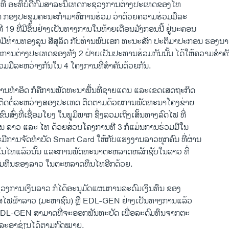
​ທີ ອະທິບໍດີ​ກົມ​ສາລະ​ນິ​ເທດ​ກະຊວງ​ການ​ຕ່າງປະ​ເທດ​ຂອງ​ໄທ
າ ກອງ​ປະຊຸມ​ຄະນະ​ກຳມາ​ທິການ​ຮ່ວມ ວ່າ​ດ້ວຍ​ຄວາມ​ຮ່ວມ​ມື​ລະ
ີ 19 ທີ່​ມີ​ຂຶ້ນຢ່າງ​ເປັນ​ທາງ​ການ​ໃນ​ທ້າຍ​ເດືອນ​ມັງກອນ​ນີ້ ຢູ່​ນະຄອນ
​ມີ​ທ່ານ​ທອງ​ລຸນ ສີ​ສຸ​ລິດ ກັບ​ທ່ານ​ພົນ​ເອກ ທະນະ​ສັກ ປະຕິມາປະກອນ ຮອງ​ນາ
າການ​ຕ່າງປະ​ເທດ​ຂອງ​ທັງ 2 ຝ່າຍ​ເປັນ​ປະທານ​ຮ່ວມ​ກັນນັ້ນ ​ໄດ້​ໃຫ້​ຄວາມ​ສຳຄັນ 
ມື​ລະຫວ່າງ​ກັນ​ໃນ 4 ​ໂຄງການ​ທີ່​ສຳຄັນ​ດ້ວຍ​ກັນ.
ນ​ທຳ​ອິດ ກໍ​ຄື​ການ​ພັດທະນາ​ພື້ນ​ທີ່ຊາຍ​ແດນ ​ແລະ​ເຂດ​ເສດຖະກິດ​
່​ຕິດ​ຕໍ່​ລະຫວ່າງ​ສອງ​ປະ​ເທດ ​ຕິດຕາມ​ດ້ວຍການ​ພັດທະນາ​ໂຄງ​ຂ່າຍ
ສົ່ງ​ທີ່​ເຊື່ອມ​ໂຍງ ​ໃນ​ພູມິ​ພາກ ຊຶ່ງ​ລວມ​ເຖິງ​ເສັ້ນທາງ​ລົດ​ໄຟ​ ທີ່​
​ຈີນ ລາວ ​ແລະ ​ໄທ ດ້ວຍ​ສ່ວນ​ໂຄງການ​ທີ 3 ກໍ​ແມ່ນ​ການ​ຮ່ວມ​ມື​ໃນ​
ະ​ມີ​ການຈັດ​ທຳ​ບັດ Smart Card ​ໃຫ້​ກັບ​ແຮງ​ງານ​ລາວ​ທຸກ​ຄົນ​ ທີ່​ຜ່ານ
​ໃນ​ໄທ​ແລ້ວນັ້ນ ​ແລະການ​ພັດທະນາ​ຕະຫລາດ​ຫລັກ​ຊັບ​ໃນ​ລາວ ທີ່​
ມ​ທຶນ​ຂອງ​ລາວ​ ໃນ​ຕະຫລາດ​ທຶນ​ໄທ​ອີກ​ດ້ວຍ.
ະຊວງ​ການ​ເງິນ​ລາວ ກໍ​ໄດ້​ອະນຸມັດ​ແຜນການ​ລະດົມ​ເງິນ​ທຶນ ​ຂອງ​
ແສ​ໄຟຟ້າ​ລາວ (ມະຫາຊົນ) ຫຼື EDL-GEN ຢ່າງ​ເປັນ​ທາງ​ການ​ແລ້ວ ​
 EDL-GEN ສາມາດ​ທີ່​ຈະ​ອອກ​ພັນທະບັດ ​ເພື່ອ​ລະດົມ​ທຶນ​ຈາກ​ຕະ
ລະ​ອາ​ຊ່ຽນ​ໄດ້​ຕາມ​ກົດໝາຍ.