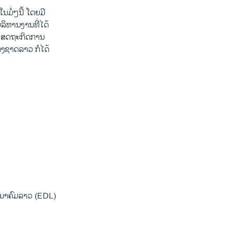
ໍ່ໆ​ນີ້ ​ໂດຍ​ມີ​
ລິຫານງານ​ທີ່​ໄດ້​
ຂດ​ເສດຖະກິດ​ການ
ຊາດລາວ ກໍໄດ້
ະນາຄົມລາວ (EDL)