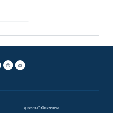
ສຸຂະພາບກັບວິທະຍາສາດ