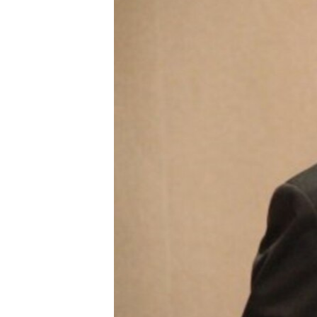
ວິທະຍາສາດ-ເທັກໂນໂລຈີ
ທຸລະກິດ
ພາສາອັງກິດ
ວີດີໂອ
ສຽງ
ລາຍການກະຈາຍສຽງ
ລາຍງານ