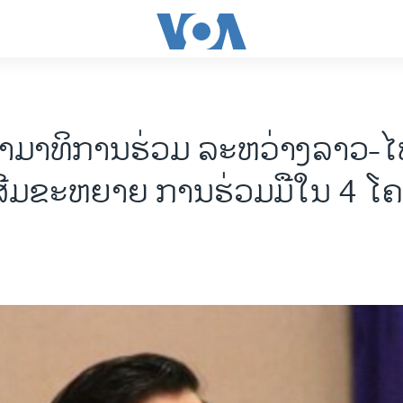
ມາ​ທິການ​ຮ່ວມ ​ລະຫວ່າງ​ລາວ-​
​ເສີມ​ຂະຫຍາຍ ​ການ​ຮ່ວມ​ມື​ໃນ 4 ​