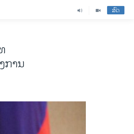
ສົດ
ໄທ
ໂຄງການ