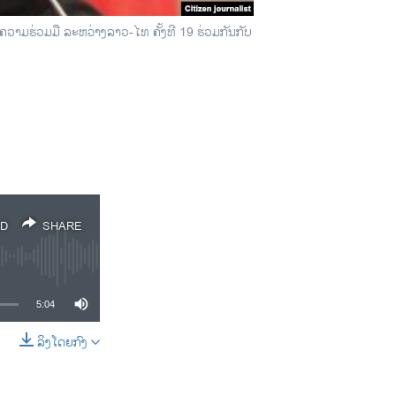
ວາມ​ຮ່ວມ​ມື​ ລະຫວ່າງ​ລາວ-​ໄທ ​ຄັ້ງທີ 19 ຮ່ວມ​ກັນກັບ
D
SHARE
5:04
ລິງໂດຍກົງ
SHARE