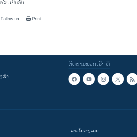
້ອໄຟ ເປັນຕົ້ນ.
Follow us
Print
ຕິດຕາມພວກເຮົາ ທີ່
ເຮົາ
ລາວໃນຕ່າງແດນ