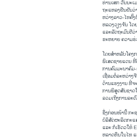
ທ່ານ​ເສກ ວັນນະ​ເມ
ຖະ​ແຫລ​ງຢືນຢັນ​ວ່
ຫວ່າງ​ລາວ-​ໄທ​ຄັ້ງທ
ຫລວງ​ວຽງ​ຈັນ ​ໂດຍ
ແລະ​ລັດຖະມົນ​ຕີ​ວ່
ຂະຫຍາຍ ຄວາມ​ຮ່ວມ​
​ໂດຍ​ສຳ​ຫລັບ​ໂຄງກາ
ພິ​ເສດ​ຊາຍ​ແດນ ທີ
​ການ​ຄົມມະນາຄົມ-ຂົນ​
ເຊື່ອມ​ຕໍ່​ລະຫວ່າງ
ດ້ານ​ແຮ​ງງານ​ ທີ່​ຈ
​ການ​ພິສູດ​ສັນຊາດ
ລວມ​ເຖິງ​ການ​ລະດົ
ຊຶ່ງ​ກ່ອນ​ໜ້າ​ນີ້ ກ
ບໍລິສັດ​ຜະ​ລິດກະ​
ແລະ ກໍ​ເຮັດ​ວ​ໃຫ້
ຫລາດ​ທຶນ​ໃນ​ໄທ ​ແ