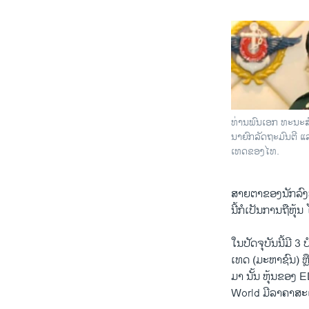
ທ່ານ​ພົນ​ເອກ ທະນະ
ນາຍົກລັດຖະມົນຕີ ​ແລ
ເທດ​ຂອງໄທ.
ສາຍຕາ​ຂອງ​ນັກ​ລົງທຶ
ນີ້​ກໍ​ເປັນ​ການ​ຖື​ຫ
​ໃນ​ປັດ​ຈຸ​ບັນ​ນີ້
ເທດ (ມະຫາຊົນ) ຫຼື
ມາ ນັ້ນ ຫຸ້ນ​ຂອງ 
World ມີ​ລາຄາ​ສະ​ເ