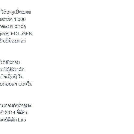
ໄດ້​ວາງ​ເປົ້າໝາຍ
​ນ້ອຍ​ກວ່າ 1,000
ັດທະນາ​ ແຫ​ລ່ງ
ມ​ຄອງ​ຂອງ EDL-GEN
ປັນ​ບໍ່​ນ້ອຍ​ກວ່າ
ດ້​ຮັບ​ການ​
​ບໍລິ​ສັດ​ຫລັກ
າ​ເຊື່ອ​ຖື ​ໃນ​
້ານ​ດອນ​ລາ ​ແລະ​ໃນ​
ານ​ການ​ຄ້າ​ຕ່າງປະ​
 2014 ທີ່​ຜ່ານ​
ລະ​ບໍລິສັດ Lao