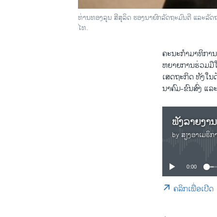
ທ່ານ​ທອງ​ລຸນ ສີ​ສຸ​ລິດ ຮອງ​ນາຍົກລັດຖະມົນຕີ ​ແລະ​ລັ
ໄທ.
ຄະນະ​ກຳມາ​ທິການ​
ຫຍາຍ​ການ​ຮ່ວມ​ມື​
​ເສດຖະກິດ ທັງ​ໃນ​ດ້
ນາຄົມ-ຂົນ​ສົ່ງ ​ແລ
by
ສຽງອາເມຣິກ
0:00
ຄລິກເພື່ອເປີດ