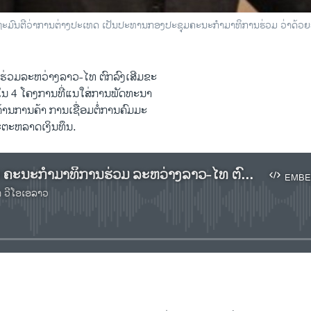
ດຖະມົນ​ຕີ​ວ່າການ​ຕ່າງປະ​ເທດ​ ເປັນປະທານ​ກອງ​ປະຊຸມ​ຄະນະ​ກຳມາ​ທິການ​ຮ່ວມ ວ່າ​ດ້ວຍ​ຄ
ຮ່ວມ​ລະຫວ່າງ​ລາວ-​ໄທ ຕົກລົງເສີມ​ຂະ
ໃນ 4 ​ໂຄງການ​ທີ່​ແນ​ໃສ່​ການ​ພັດທະນາ
ານ​ການ​ຄ້າ​ ການ​ເຊື່​ອມຕໍ່​ການ​ຄົມມະ
ະ​ຕະຫລາດ​ເງິນ​ທຶນ.
ຟັງລາຍງານ ຄະນະ​ກຳມາ​ທິການ​ຮ່ວມ ​ລະຫວ່າງ​ລາວ-​ໄທ ຕົກລົງ​​ເສີມ​ຂະຫຍາຍ ​ການ​ຮ່ວມ​ມື​ໃນ 4 ​ໂຄງການ.
EMBE
າ ວີໂອເອລາວ
No media source currently available
EMBED