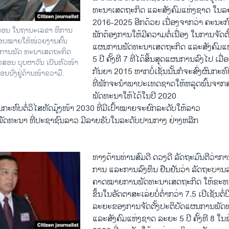
ທະນາເສດຖະກິດ ແລະສັງຄົມແຫ່ງຊາດ ໃນລ
2016-2025 ອີກດ້ວຍ ເນື່ອງຈາກວ່າ ຄະນະກ
ະສອນ ໃນຖານະເລຂາ ທິການ
ພັກຕ້ອງການໃຫ້ມີຄວາມຕໍ່ເນື່ອງ ໃນການຈັດຕັ
ມອບໝາຍໃຫ້ໜ່ວຍງານຄົ້ນ
ແຜນການພັດທະນາເສດຖະກິດ ແລະສັງຄົມແ
ການພັດ ທະນາເສດຖະກິດ
5 ປີ ຄັ້ງທີ 7 ທີ່ໄດ້ສິ້ນສຸດແຜນການລົງໄປ ເມື
ົວສອນ ບຸບຜາວັນ ເປັນຫົວໜ້າ
ກັນຍາ 2015 ຫາກບໍ່ເຊັ່ນນັ້ນກໍຈະສົ່ງຜົນກະທົ
ອນນັ່ງຢູ່ດ້ານໜ້າຂວາມື.
ທີ່ພັກຈະນຳພາປະເທດຊາດໃຫ້ຫລຸດພົ້ນຈາ
ພັດທະນາໃຫ້ໄດ້ໃນປີ 2020
ຜົນກະທົບຕໍ່ວິໄສທັດມຸ້ງໜ້າ 2030 ທີ່ມີເປົ້າໝາຍຈະຍົກລະດັບໃຫ້ລາວ
ພັດທະນາ ທີ່ປະຊາຊົນລາວ ມີລາຍຮັບໃນລະດັບປານກາງ ຢ່າງຫລີກ
ທາງດ້ານທ່ານສົມດີ ດວງດີ ລັດຖະມົນຕີວ່
ການ ແລະການລົງທຶນ ຢືນຢັນວ່າ ລັດຖະບານ
ຄາດໝາຍການພັດທະນາເສດຖະກິດ ໃຫ້ຂະຫຍ
ຂຶ້ນໃນອັດຕາສະເລ່ຍບໍ່ຕ່ຳກວ່າ 7.5 ເປີເຊັນຕໍ
ລະຍະຂອງການຈັດຕັ້ງປະຕິບັດແຜນການພັດ
ແລະສັງຄົມແຫ່ງຊາດ ລະຍະ 5 ປີ ຄັ້ງທີ 8 ໃນ