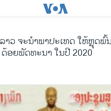
 ລາວ ຈະນຳພາປະເທດ ໃຫ້ຫຼຸດພົ້
ດ້ອຍພັດທະນາ ໃນປີ 2020