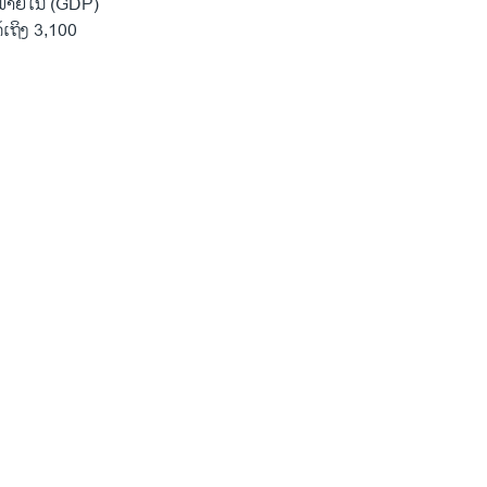
ມພາຍໃນ (GDP)
ເຖິງ 3,100