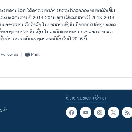
 ທະນາຄານໂລກ ໄດ້ຄາດໝາຍວ່າ ເສດຖະກິດລາວຂະຫຍາຍຕົວເພີ້ມ
ັນ ໃນລະຍະແຜນການປີ 2014-2015 ທຽບໃສ່ແຜນການປີ 2013-2014
ຄັນມາຈາກການຕົກຕ່ຳລົງ ໃນພາກການສົ່ງສິນຄ້າອອກໄປຕ່າງປະເທດ
ກຕ່ຳຂອງການປ່ອຍສິນເຊື່ອ ໃນລະບົບທະນາຄານຂອງລາວ ຫາກແຕ່
ື່ອວ່າ ເສດຖະກິດຂອງລາວຈະດີຂຶ້ນໃນປີ 2016 ນີ້.
Follow us
Print
ຕິດຕາມພວກເຮົາ ທີ່
ເຮົາ