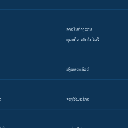
ລາວໃນຕ່າງແດນ
ທຸລະກິດ-ເທັກໂນໂລຈີ
ຟັງພອດແຄັສຕ໌
ສ
ຈອງອີເມລຂ່າວ