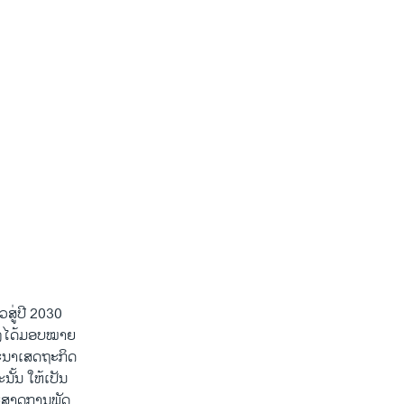
ູ່ປີ 2030
ຍັງໄດ້ມອບໝາຍ
ະນາເສດຖະກິດ
ັ້ນ ໃຫ້ເປັນ
ະສາດການພັດ