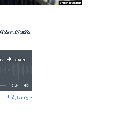
້ໄດ້ຕາມວິໄສທັດ
D
SHARE
5:18
ລິງໂດຍກົງ
SHARE