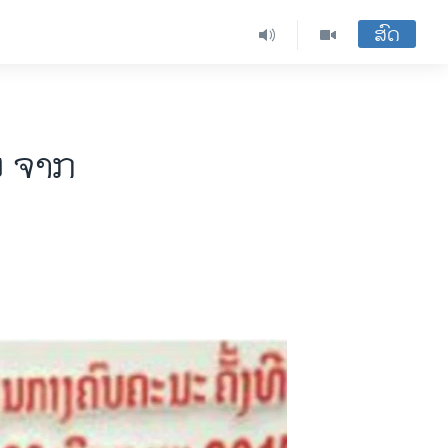
ສົດ
ນ ຈາກ