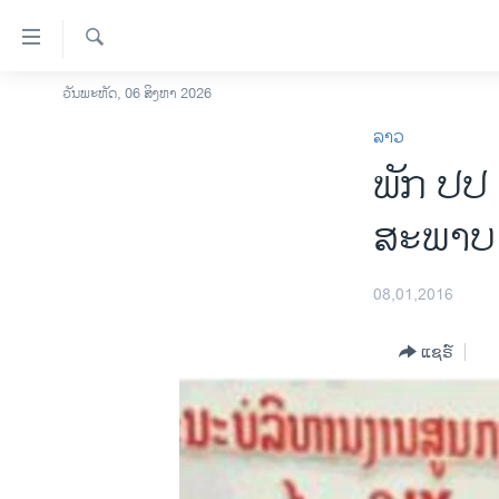
ລິ້ງ
ສຳຫລັບ
ເຂົ້າ
ຄົ້ນຫາ
ວັນພະຫັດ, 06 ສິງຫາ 2026
ໂຮມເພຈ
ຫາ
ລາວ
ລາວ
ຂ້າມ
ພັກ ປປ
ຂ້າມ
ອາເມຣິກາ
ຂ້າມ
ການເລືອກຕັ້ງ ປະທານາທີບໍດີ ສະຫະລັດ
ສະພາບ 
ໄປ
2024
ຫາ
ຂ່າວ​ຈີນ
ຊອກ
08,01,2016
ຄົ້ນ
ໂລກ
ແຊຣ໌
ເອເຊຍ
ອິດສະຫຼະພາບດ້ານການຂ່າວ
ຊີວິດຊາວລາວ
ຊຸມຊົນຊາວລາວ