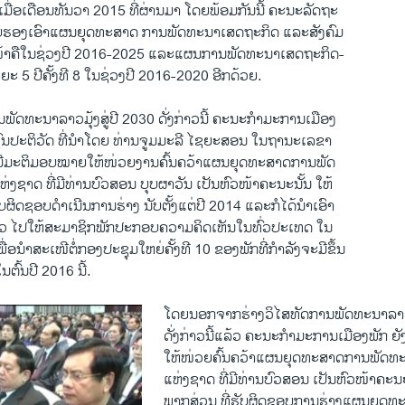
ເມື່ອເດືອນທັນວາ 2015 ທີ່ຜ່ານມາ ໂດຍພ້ອມກັນນີ້ ຄະນະລັດຖະ
ັບຮອງເອົາແຜນຍຸດທະສາດ ການພັດທະນາເສດຖະກິດ ແລະສັງຄົມ
່ໜ້າຄືໃນຊ່ວງປີ 2016-2025 ແລະແຜນການພັດທະນາເສດຖະກິດ-
ະ 5 ປີຄັ້ງທີ 8 ໃນຊ່ວງປີ 2016-2020 ອີກດ້ວຍ.
ພັດທະນາລາວມຸ້ງສູ່ປີ 2030 ດັ່ງກ່າວນີ້ ຄະນະກຳມະການເມືອງ
ົນປະຕິວັດ ທີ່ນຳໂດຍ ທ່ານຈູມມະລີ ໄຊຍະສອນ ໃນຖານະເລຂາ
້ມີມະຕິມອບໝາຍໃຫ້ໜ່ວຍງານຄົ້ນຄວ້າແຜນຍຸດທະສາດການພັດ
ງຊາດ ທີ່ມີທ່ານບົວສອນ ບຸບຜາວັນ ເປັນຫົວໜ້າຄະນະນັ້ນ ໃຫ້
ັບຜິດຊອບດຳເນີນການຮ່າງ ນັບຕັ້ງແຕ່ປີ 2014 ແລະກໍໄດ້ນຳເອົາ
ກ່າວ ໄປໃຫ້ສະມາຊິກພັກປະກອບຄວາມຄິດເຫັນໃນທົ່ວປະເທດ ໃນ
ື່ອນຳສະເໜີຕໍ່ກອງປະຊຸມໃຫຍ່ຄັ້ງທີ 10 ຂອງພັກທີ່ກຳລັງຈະມີຂຶ້ນ
ຕົ້ນປີ 2016 ນີ້.
​ໂດຍນອກຈາກຮ່າງວິໄສທັດການພັດທະນາລາວສ
ດັ່ງກ່າວນີ້ແລ້ວ ຄະນະກຳມະການເມືອງພັກ 
ໃຫ້ໜ່ວຍຄົ້ນຄວ້າແຜນຍຸດທະສາດການພັດທ
ແຫ່ງຊາດ ທີ່ມີທ່ານບົວສອນ ເປັນຫົວໜ້າຄະນະນ
ພາກສ່ວນ ທີ່ຮັບຜິດຊອບການຮ່າງແຜນຍຸດທ