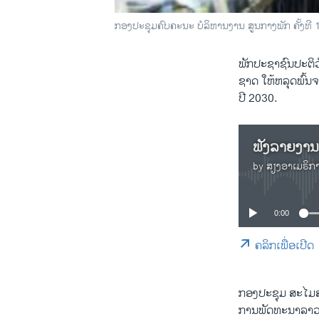
ກອງປະຊຸມຄົບຄະນະ ບໍລິຫານງານ ສູນກາງພັກ ຄັ້ງທີ
ພັກປະຊາຊົນປະຕິ
ຊາດ ໃຫ້ຫລຸດພົ້
ປີ 2030.
by
ສຽງອາເມຣິກ
0:00
ຄລິກເພື່ອເປີດ
ກອງປະຊຸມ ສະໄມສ
ການພັດທະນາລາວ 