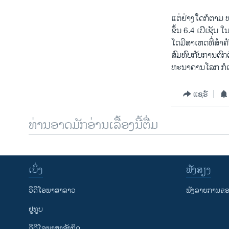
ແຕ່ຢ່າງໃດກໍຕາມ
ຂຶ້ນ 6.4 ເປີເຊ
ໂດມີສາເຫດທີ່ສຳ
ສົມທົບກັບການຕົ
ທະນາຄານໂລກ ກໍເຊ
ແຊຣ໌
ທ່ານອາດມັກອ່ານເລື້ອງນີ້ຕື່ມ
ເບິ່ງ
ຟັງສຽງ
ວີດີໂອພາສາລາວ
ຟັງລາຍການຂອງ
ຢູທູບ
ວີດີໂອພາສາອັງກິດ