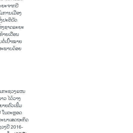
ະຍະຈາກປີ
ົມການເມືອງ
້ງປະຕິບັດ
ຫ່ງຊາດລະຍະ
່ອທ້າຍເດືອນ
ບຕໍ່ເປົ້າໝາຍ
ກສະພາບດ້ອຍ
າການກະຊວງແຜນ
ລາວ ໄດ້ວາງ
າຍຕົວເພີ້ມ
່ປີ ໃນຕະຫຼອດ
ທະນາເສດຖະກິດ
ຊ່ວງປີ 2016-