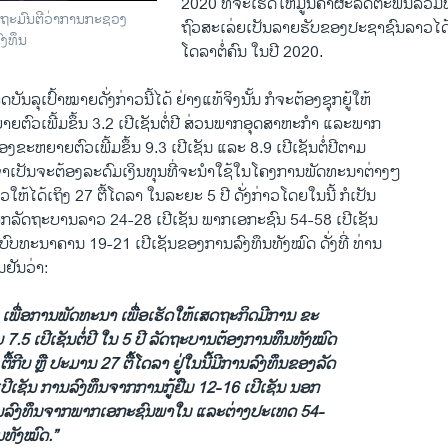
2020 ທີ່ຈະເຮັດໃຫ້ມູນຄ່າຜະລິດຕະພັນລວ
ັດຖະມົນຕີວ່າການກະຊວງ
ຖົວສະເລ່ຍເປັນລາຍຮັບຂອງປະຊາຊົນລາວໄດ້
ງທຶນ
ໂດລາຕໍ່ຄົນ ໃນປີ 2020.
ັນລຸເປົ້າໝາຍດັ່ງກ່າວນີ້ໄດ້ ຢ່າງແທ້ຈິງນັ້ນ ກໍຈະຕ້ອງຊຸກຍູ້ໃຫ້
ຕົວເພີ້ມຂຶ້ນ 3.2 ເປີເຊັນຕໍ່ປີ ສ່ວນພາກອຸດສາຫະກຳ ແລະພາກ
້ອງຂະຫຍາຍຕົວເພີ້ມຂຶ້ນ 9.3 ເປີເຊັນ ແລະ 8.9 ເປີເຊັນຕໍ່ປີຕາມ
ຫ້ຈຳເປັນຈະຕ້ອງລະດົມເງິນທຸນທີ່ຈະນຳໃຊ້ໃນໂຄງການພັດທະນາຕ່າງໆ
້ໄດ້ເຖິງ 27 ຕື້ໂດລາ ໃນລະຍະ 5 ປີ ດັ່ງກ່າວໂດຍໃນນີ້ ກໍເປັນ
ກລັດຖະບານລາວ 24-28 ເປີເຊັນ ພາກເອກະຊົນ 54-58 ເປີເຊັນ
ບົບທະນາຄານ 19-21 ເປີເຊັນຂອງການລົງທຶນທັງໝົດ ດັ່ງທີ່ ທ່ານ
ນຢັນວ່າ:
ນ ເພື່ອການພັດທະນາ ເພື່ອເຮັດໃຫ້ເສດຖະກິດມີການ ຂະ
.5 ເປີເຊັນຕໍ່ປີ ໃນ 5 ປີ ລັດຖະບານຕ້ອງການທຶນທັງໝົດ
້ກີບ ຫຼື ປະມານ 27 ຕື້ໂດລາ ຢູ່ໃນນີ້ມີການລົງທຶນຂອງລັດ
ປີເຊັນ ການລົງທຶນຈາກການກູ້ຢືມ 12-16 ເປີເຊັນ ນອກ
ການລົງທຶນຈາກພາກເອກະຊົນພາໃນ ແລະຕ່າງປະເທດ 54-
ນທັງໝົດ.”