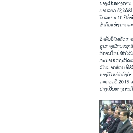
ຢ່າງເປັນທາງການ 
ບານລາວ ຍັງໄດ້ຮ
ໃນລະຍະ 10 ປີຕໍ
ສັງຄົມແຫ່ງຊາດລະຍ
ສຳລັບວິໄສທັດ ການ
ສູນກາງພັກປະຊາຊ
ທິການໃຫຍ່ພັກໄດ
ທະນາເສດຖະກິດແຫ່
ເປັນພາກສ່ວນ ທີ່ຮ
ຮ່າງວິໄສທັດດັ່ງ
ຕະຫຼອດປີ 2015 ເພ
ຢ່າງເປັນທາງການໃນ