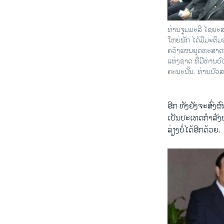
ທ່ານຈູມມະລີ ໄຊຍ
ໃຫຍ່ພັກ ໄດ້ມີມະຕິ
ຄວ້າແຜນຍຸດທະສາດ
ແຫ່ງຊາດ ທີ່ມີທ່ານບ
ຄະນະນັ້ນ. ທ່ານບົວສ
ອີກ ທັງຍັງຈະສົ່ງ
ເປັນປະເທດກຳລັງ
ລ່ຽງບໍ່ໄດ້ອີກດ້ວຍ.