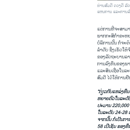
ທ່ານສົມດີ ດວງດີ ລ
ແຜນການ ແລະການລົ
ແຕ່ການທີ່ຈະສາມາດບ
ພາກກະສິກຳຂະຫຍາຍ
ບໍລິການນັ້ນ ກໍຈະຕ
ລຳດັບ ຊຶ່ງເຮັດໃ
ຂອງລັດຖະບານລາວໃຫ
ການລົງທຶນຂອງພາ
ແລະສິນເຊື່ອໃນລະ
ສົມດີ ໄດ້ໃຫ້ການຢື
“ກ່ຽວກັບແຫລ່ງທຶ
ຫຍາຍຕົວໃນລະດັບ 7
ປະມານ 220,000 ຕື
ໃນລະດັບ 24-28 ເ
ຈາກນັ້ນ ກໍເປັນ
58 ເປີເຊັນ ຂອງທຶ