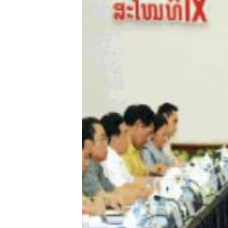
ວິທະຍາສາດ-ເທັກໂນໂລຈີ
ທຸລະກິດ
ພາສາອັງກິດ
ວີດີໂອ
ສຽງ
ລາຍການກະຈາຍສຽງ
ລາຍງານ