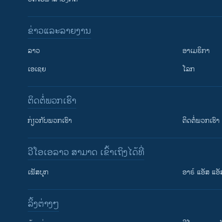
ຂ່າວແລະລາຍງານ
ລາວ
ອາເມຣິກາ
ເອເຊຍ
ໂລກ
ຕິດຕໍ່ພວກເຮົາ
ກ່ຽວກັບພວກເຮົາ
ຕິດຕໍ່ພວກເຮົາ
ວີໂອເອລາວ ສາມາດ ເຂົ້າເຖິງໄດ້ທີ່
ເຟັສບຸກ
ອາຣ໌ ແອັສ ແອັ
​ລິ້ງ​ຕ່າງໆ
ຕິດຕາມພວກເຮົາ ທີ່