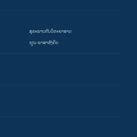
ສຸຂະພາບກັບວິທະຍາສາດ
ຮຽນ-ພາສາອັງກິດ