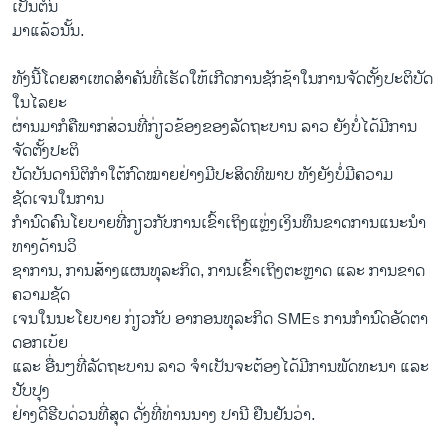
ເປັນຕົ້ນ
ມາແລ້ວນັ້ນ.
ທັງນີ້ໂດຍສາເຫດສຳຄັນທີ່ເຮັດໃຫ້ເກີດການຊັກຊ້າໃນການຈັດຕັ້ງປະຕິບັດ
ໃນໄລຍະ
ຜ່ານມາກໍຄືພາກສ່ວນທີ່ກ່ຽວຂ້ອງຂອງລັດຖະບານ ລາວ ຍັງບໍ່ໄດ້ມີການ
ຈັດຕັ້ງປະຕິ
ບັດບັນດານິຕິກຳໃຕ້ກົດໝາຍຢ່າງມີປະສິດທິພາບ ທັງຍັງບໍ່ມີຄວາມ
ຊັດເຈນໃນການ
ກຳນົດຄົນໂຍບາຍທີ່ກຽວກັບການເຂົ້າເຖິງແຫຼ່ງເງິນທຶນຂາດການແນະນຳ
ທາງດ້ານວິ
ຊາການ, ການສ້າງແຜນທຸລະກິດ, ການເຂົ້າເຖິງຕະຫຼາດ ແລະ ການຂາດ
ຄວາມຊັດ
ເຈນໃນນະໂຍບາຍ ກ່ຽວກັບ ອາກອນທຸລະກິດ SMEs ການກຳນົດອັດຕາ
ດອກເບ້ຍ
ແລະ ອື່ນໆທີ່ລັດຖະບານ ລາວ ຈຳເປັນຈະຕ້ອງໄດ້ມີການພັດທະນາ ແລະ
ປັບປຸງ
ຢ່າງດີຮີບດ່ວນທີ່ສຸດ ດັ່ງທີ່ທ່ານນາງ ປານີ ຢືນຢັນວ່າ.