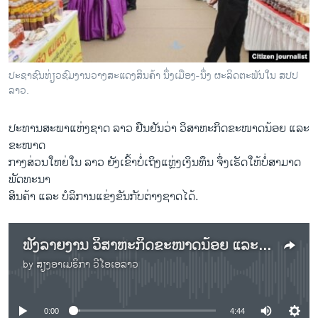
ວິທະຍາສາດ-ເທັກໂນໂລຈີ
ທຸລະກິດ
ພາສາອັງກິດ
ປະຊາຊົນທ່ຽວຊົມງານວາງສະແດງສິນຄ້າ ນຶ່ງເມືອງ-ນຶ່ງ ຜະລິດຕະພັນໃນ ສປປ
ວີດີໂອ
ລາວ.
ສຽງ
ປະທານສະພາແຫ່ງຊາດ ລາວ ຢືນຢັນວ່າ ວິສາຫະກິດຂະໜາດນ້ອຍ ແລະ
ລາຍການກະຈາຍສຽງ
ຂະໜາດ
ຕິດຕາມພວກເຮົາ ທີ່
ກາງສ່ວນໃຫຍ່ໃນ ລາວ ຍັງເຂົ້າບໍ່ເຖິງແຫຼ່ງເງິນທຶນ ຈຶ່ງເຮັດໃຫ້ບໍ່ສາມາດ
ລາຍງານ
ພັດທະນາ
ສິນຄ້າ ແລະ ບໍລິການແຂ່ງຂັນກັບຕ່າງຊາດໄດ້.
ພາສາຕ່າງໆ
ຟັງລາຍງານ ວິສາຫະກິດຂະໜາດນ້ອຍ ແລະ ຂະໜາດກາງ ສ່ວນໃຫຍ່ໃນ ລາວ ຍັງເຂົ້າບໍ່ເຖິງ ແຫຼ່ງເງິນທຶນ
by
ສຽງອາເມຣິກາ ວີໂອເອລາວ
No media source currently available
0:00
4:44