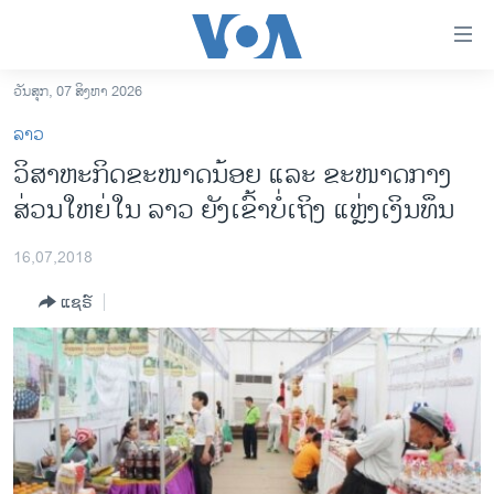
ລິ້ງ
ສຳຫລັບ
ເຂົ້າ
ວັນສຸກ, 07 ສິງຫາ 2026
ຫາ
ໂຮມເພຈ
ລາວ
ຂ້າມ
ລາວ
ວິສາຫະກິດຂະໜາດນ້ອຍ ແລະ ຂະໜາດກາງ
ຂ້າມ
ອາເມຣິກາ
ສ່ວນໃຫຍ່ໃນ ລາວ ຍັງເຂົ້າບໍ່ເຖິງ ແຫຼ່ງເງິນທຶນ
ຂ້າມ
ໄປ
ການເລືອກຕັ້ງ ປະທານາທີບໍດີ ສະຫະລັດ 2024
ຫາ
16,07,2018
ຂ່າວ​ຈີນ
ຊອກ
ແຊຣ໌
ຄົ້ນ
ໂລກ
ເອເຊຍ
ອິດສະຫຼະພາບດ້ານການຂ່າວ
ຊີວິດຊາວລາວ
ຊຸມຊົນຊາວລາວ