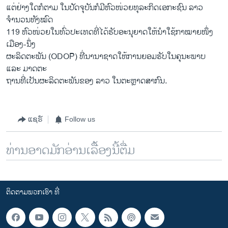
ແຕ່ຢ່າງໃດກໍຕາມ ໃນປັດຈຸບັນກໍມີຫົວໜ່ວຍທຸລະກິດເອກະຊົນ ລາວ
ຈຳນວນທັງໝົດ
119 ຫົວໜ່ວຍໃນທົ່ວປະເທດທີ່ໄດ້ຮັບອະນຸຍາດໃຫ້ນຳໃຊ້ກາໝາຍໜຶ່ງ
ເມືອງ-ນຶ່ງ
ຜະລິດຕະພັນ (ODOP) ທີ່ນານາຊາດໃຫ້ການຍອມຮັບໃນຄຸນະພາບ
ແລະ ມາດຕະ
ຖານທີ່ເປັນຜະລິດຕະພັນຂອງ ລາວ ໃນຕະຫຼາດສາກົນ.
ແຊຣ໌
Follow us
ທ່ານອາດມັກອ່ານເລື້ອງນີ້ຕື່ມ
ຕິດຕາມພວກເຮົາ ທີ່