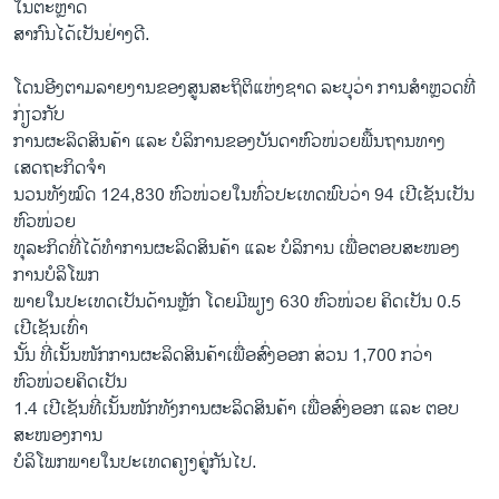
ໃນຕະຫຼາດ
ສາກົນໄດ້ເປັນຢ່າງດີ.
ໂດນອີງຕາມລາຍງານຂອງສູນສະຖິຕິແຫ່ງຊາດ ລະບຸວ່າ ການສຳຫຼວດທີ່
ກ່ຽວກັບ
ການຜະລິດສິນຄ້າ ແລະ ບໍລິການຂອງບັນດາຫົວໜ່ວຍພື້ນຖານທາງ
ເສດຖະກິດຈຳ
ນວນທັງໝົດ 124,830 ຫົວໜ່ວຍໃນທົ່ວປະເທດພົບວ່າ 94 ເປີເຊັນເປັນ
ຫົວໜ່ວຍ
ທຸລະກິດທີ່ໄດ້ທຳການຜະລິດສິນຄ້າ ແລະ ບໍລິການ ເພື່ອຕອບສະໜອງ
ການບໍລິໂພກ
ພາຍໃນປະເທດເປັນດ້ານຫຼັກ ໂດຍມີພຽງ 630 ຫົວໜ່ວຍ ຄິດເປັນ 0.5
ເປີເຊັນເທົ່າ
ນັ້ນ ທີ່ເນັ້ນໜັກການຜະລິດສິນຄ້າເພື່ອສົ່ງອອກ ສ່ວນ 1,700 ກວ່າ
ຫົວໜ່ວຍຄິດເປັນ
1.4 ເປີເຊັນທີ່ເນັ້ນໜັກທັງການຜະລິດສິນຄ້າ ເພື່ອສົ່ງອອກ ແລະ ຕອບ
ສະໜອງການ
ບໍລິໂພກພາຍໃນປະເທດຄຽງຄູ່ກັນໄປ.