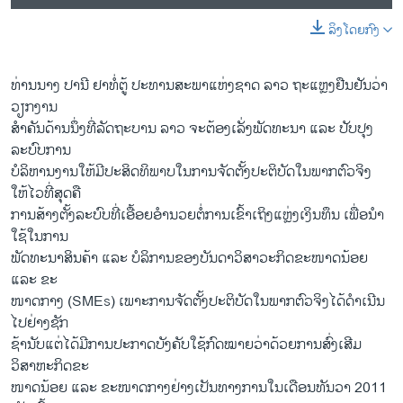
ລິງໂດຍກົງ
ທ່ານນາງ ປານີ ຢາທໍ່ຕູ້ ປະທານສະພາແຫ່ງຊາດ ລາວ ຖະແຫຼງຢືນຢັນວ່າ
ວຽກງານ
ສຳຄັນດ້ານນຶ່ງທີ່ລັດຖະບານ ລາວ ຈະຕ້ອງເລັ່ງພັດທະນາ ແລະ ປັບປຸງ
ລະບົບການ
ບໍລິຫານງານໃຫ້ມີປະສິດທິພາບໃນການຈັດຕັ້ງປະຕິບັດໃນພາກຕົວຈິງ
ໃຫ້ໄວທີ່ສຸດຄື
ການສ້າງຕັ້ງລະບົບທີ່ເອື້ອຍອຳນວຍຕໍ່ການເຂົ້າເຖິງແຫຼ່ງເງິນທຶນ ເພື່ອນຳ
ໃຊ້ໃນການ
ພັດທະນາສິນຄ້າ ແລະ ບໍລິການຂອງບັນດາວິສາວະກິດຂະໜາດນ້ອຍ
ແລະ ຂະ
ໜາດກາງ (SMEs) ເພາະການຈັດຕັ້ງປະຕິບັດໃນພາກຕົວຈິງໄດ້ດຳເນີນ
ໄປຢ່າງຊັກ
ຊ້ານັບແຕ່ໄດ້ມີການປະກາດບັງຄັບໃຊ້ກົດໝາຍວ່າດ້ວຍການສົ່ງເສີມ
ວິສາຫະກິດຂະ
ໜາດນ້ອຍ ແລະ ຂະໜາດກາງຢ່າງເປັນທາງການໃນເດືອນທັນວາ 2011