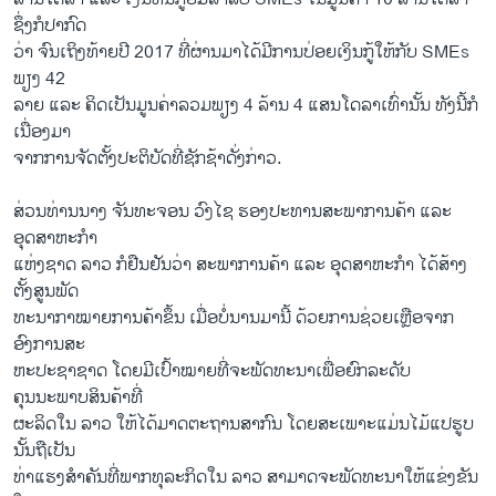
ຊຶ່ງກໍປາກົດ
ວ່າ ຈົນເຖິງທ້າຍປີ 2017 ທີ່ຜ່ານມາໄດ້ມີການປ່ອຍເງິນກູ້ໃຫ້ກັບ SMEs
ພຽງ 42
ລາຍ ແລະ ຄິດເປັນມູນຄ່າລວມພຽງ 4 ລ້ານ 4 ແສນໂດລາເທົ່ານັ້ນ ທັງນີ້ກໍ
ເນື່ອງມາ
ຈາກການຈັດຕັ້ງປະຕິບັດທີ່ຊັກຊ້າດັ່ງກ່າວ.
ສ່ວນທ່ານນາງ ຈັນທະຈອນ ວົງໄຊ ຮອງປະທານສະພາການຄ້າ ແລະ
ອຸດສາຫະກຳ
ແຫ່ງຊາດ ລາວ ກໍຢືນຢັນວ່າ ສະພາການຄ້າ ແລະ ອຸດສາຫະກຳ ໄດ້ສ້າງ
ຕັ້ງສູນພັດ
ທະນາກາໝາຍການຄ້າຂຶ້ນ ເມື່ອບໍ່ນານມານີ້ ດ້ວຍການຊ່ວຍເຫຼືອຈາກ
ອົງການສະ
ຫະປະຊາຊາດ ໂດຍມີເປົ້າໝາຍທີ່ຈະພັດທະນາເພື່ອຍົກລະດັບ
ຄຸນນະພາບສິນຄ້າທີ່
ຜະລິດໃນ ລາວ ໃຫ້ໄດ້ມາດຕະຖານສາກົນ ໂດຍສະເພາະແມ່ນໄມ້ແປຮູບ
ນັ້ນຖືເປັນ
ທ່າແຮງສຳຄັນທີ່ພາກທຸລະກິດໃນ ລາວ ສາມາດຈະພັດທະນາໃຫ້ແຂ່ງຂັນ