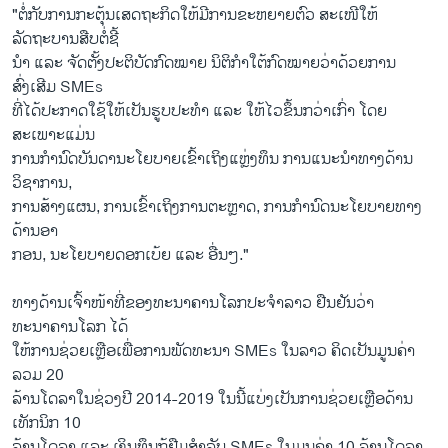
"ຕໍ່ກັບການກະຕຸ້ນເສດຖະກິດໃຫ້ມີການຂະຫຍາຍຕົວ ສະເໜີໃຫ້
ລັດຖະບານສືບຕໍ່ຊີ້
ນຳ ແລະ ຈັດຕັ້ງປະຕິບັດກົດໝາຍ ນິຕິກຳໃຕ້ກົດໝາຍວ່າດ້ວຍການ
ສົ່ງເສີມ SMEs
ທີ່ໄດ້ປະກາດໃຊ້ໃຫ້ເປັນຮູບປະທຳ ແລະ ໃຫ້ໄວຂຶ້ນກວ່າເກົ່າ ໂດຍ
ສະເພາະແມ່ນ
ການກຳນົດບັນດານະໂຍບາຍເຂົ້າເຖິງແຫຼ່ງທຶນ ການແນະນຳທາງດ້ານ
ວິຊາການ,
ການສ້າງແຜນ, ການເຂົ້າເຖິງການຕະຫຼາດ, ການກຳນົດນະໂຍບາຍທາງ
ດ້ານອາ
ກອນ, ນະໂຍບາຍດອກເບ້ຍ ແລະ ອື່ນໆ."
ທາງດ້ານເຈົ້າໜ້າທີ່ຂອງທະນາຄານໂລກປະຈຳລາວ ຢືນຢັນວ່າ
ທະນາຄານໂລກ ໄດ້
ໃຫ້ການຊ່ວຍເຫຼືອເພື່ອການພັດທະນາ SMEs ໃນລາວ ຄິດເປັນມູນຄ່າ
ລວມ 20
ລ້ານໂດລາໃນຊ່ວງປີ 2014-2019 ໃນນີ້ແບ່ງເປັນການຊ່ວຍເຫຼືອດ້ານ
ເທັກນິກ 10
ລ້ານໂດລາ ແລະ ເງິນທຶນກູ້ຢືມສຳລັບ SMEs ໃນມູນຄ່າ 10 ລ້ານໂດລາ