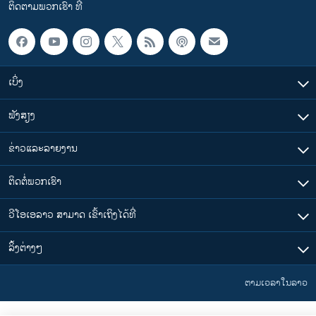
ຕິດຕາມພວກເຮົາ ທີ່
ເບິ່ງ
ຟັງສຽງ
ຂ່າວແລະລາຍງານ
ຕິດຕໍ່ພວກເຮົາ
ວີໂອເອລາວ ສາມາດ ເຂົ້າເຖິງໄດ້ທີ່
​ລິ້ງ​ຕ່າງໆ
ຕາມເວລາໃນລາວ