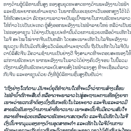
ທາງດ້ານຜູ້ບໍລິຫານຂັ້ນສູງ ຂອງສູນຍຸດທະສາດທາງດ້ານພະລັງງານໄຟຟ້າ
ແລະຊັບພະຍາກອນທຳມະຊາດ ໃນພາກພື້ນເອເຊຍຕາເວັນອອກສຽງໃຕ້ໄດ້
ໃຫ້ທັດສະນະວ່າ ລັດຖະບານລາວຈະບັນລຸເປົ້າໝາຍໃນການພັດທະນາລາວ
ໃຫ້ກ້າວໄປເປັນປະເທດ ຜູ້ສົ່ງອອກພະລັງງານໄຟຟ້າລາຍໃຫຍ່ ຫລືວ່າເປັນໝໍ
ໄຟຂອງອາຊຽນ ໄດ້ຢ່າງເປັນຮູບປະທຳນັ້ນດ້ວຍການຊ່ວຍເຫລືອດ້ານເທັກໂ
ໂລຈີ ສະໄໝໃໝ່ຈາກຈີນເປັນຫລັກ ໂດຍສະເພາະເທັກໂນໂລຈີພະລັງງານ
ໝູນວຽນ ທີ່ເປັນມິດກັບສິ່ງແວັດລ້ອມທຳມະຊາດນັ້ນ ຖືເປັນເທັກໂນໂລຈີບັນ
ດາບໍລິສັດຈີນ ມີຄວາມຊຳນານເປັນຢ່າງດີ ຈຶ່ງສາມາດທີ່ຈະຕອບສະໜອງໃຫ້
ແກ່ການພັດທະນາ ພາກພະລັງງານໃນລາວໄດ້ຢ່າງຄົບວົງຈອນ ໃນນີ້ລວມ
ເຖິງການລົງທຶນພັດທະນາລະບົບສາຍສົ່ງໄຟຟ້າແຮງສູງ ທີ່ຈະເຊື່ອມຕໍ່ລາວ
ກັບຈີນ ແລະອາຊຽນດ້ວຍ ດັ່ງທີ່ຜູ້ບໍລິຫານຊັ້ນສູງຢືນຢັນວ່າ:
“ເຖິງຢ່າງໃດກໍຕາມ ມັນຈະບໍ່ຍຸຕິທຳປານໃດທີ່ຈະເວົ້າວ່າການສ້າງເຂື່ອນ
ໄຟຟ້ານໍ້າຕົກຈະສືບຕໍ່ ຫລືອາດຈະພາລາວໄປສູ່ສະຖານະການທີຫຍຸ້ງຍາກ
ເພາະວ່າພວກເຮົາຕ້ອງເບິ່ງຜົນກະທົບໃນໄລຍະຍາວ ແລະຈີນແລະລາວມີ
ສາຍພົວພັນທາງດ້ານການຄ້າທີ່ຍາວນານ ເພາະສະນັ້ນຈີນມີຄວາມສົນໃຈ
ຫລາຍທີ່ຈະຊ່ວຍເຫລືອລາວພັດທະນາເສດຖະກິດ ແລະຈີນມີເທັກໂນໂລຈີ
ດັ່ງນັ້ນຈາກມຸມມອງທາງດ້ານອຸດສາຫະກຳ ແລະເທັກໂນໂລຈີດ້ານການ
ພັດທະນາແລະເກັບກ່ຽວຜົນຜະລິດຈາກທຳມະຊາດ ລາວໄດ້ຮັບຜົນປະໂຫຍ