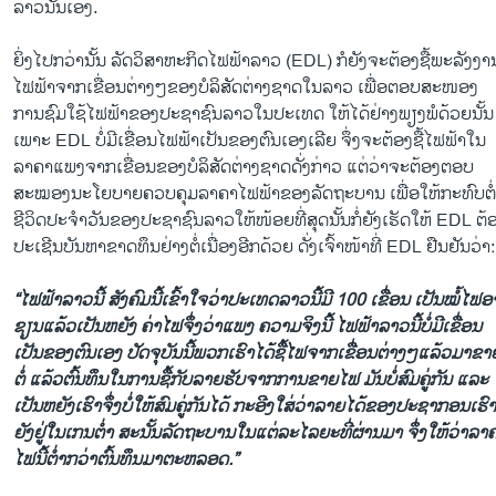
ລາວນັ້ນເອງ.
ຍິ່ງໄປກວ່ານັ້ນ ລັດວິສາຫະກິດໄຟຟ້າລາວ (EDL) ກໍຍັງຈະຕ້ອງຊື້ພະລັງງາ
ໄຟຟ້າຈາກເຂື່ອນຕ່າງໆຂອງບໍລິສັດຕ່າງຊາດໃນລາວ ເພື່ອຕອບສະໜອງ
ການຊົມໃຊ້ໄຟຟ້າຂອງປະຊາຊົນລາວໃນປະເທດ ໃຫ້ໄດ້ຢ່າງພຽງພໍດ້ວຍນັ້ນ
ເພາະ EDL ບໍ່ມີເຂື່ອນໄຟຟ້າເປັນຂອງຕົນເອງເລີຍ ຈຶ່ງຈະຕ້ອງຊື້ໄຟຟ້າໃນ
ລາຄາແພງຈາກເຂື່ອນຂອງບໍລິສັດຕ່າງຊາດດັ່ງກ່າວ ແຕ່ວ່າຈະຕ້ອງຕອບ
ສະໝອງນະໂຍບາຍຄວບຄຸມລາຄາໄຟຟ້າຂອງລັດຖະບານ ເພື່ອໃຫ້ກະທົບຕໍ່
ຊີວິດປະຈຳວັນຂອງປະຊາຊົນລາວໃຫ້ໜ້ອຍທີ່ສຸດນັ້ນກໍ່ຍັງເຮັດໃຫ້ EDL ຕ້
ປະເຊີນບັນຫາຂາດທຶນຢ່າງຕໍ່ເນື່ອງອີກດ້ວຍ ດັ່ງເຈົ້າໜ້າທີ່ EDL ຢືນຢັນວ່າ:
“ໄຟຟ້າລາວນີ້ ສັງຄົມນີ້ເຂົ້າໃຈວ່າປະເທດລາວນີ້ມີ 100 ເຂື່ອນ ເປັນໝໍ້ໄຟອ
ຊຽນແລ້ວເປັນຫຍັງ ຄ່າໄຟຈຶ່ງວ່າແພງ ຄວາມຈິງນີ້ ໄຟຟ້າລາວນີ້ບໍ່ມີເຂື່ອນ
ເປັນຂອງຕົນເອງ ປັດຈຸບັນນີ້ພວກເຮົາໄດ້ຊື້ໄຟຈາກເຂື່ອນຕ່າງໆແລ້ວມາຂາ
ຕໍ່ ແລ້ວຕົ້ນທຶນໃນການຊື້ກັບລາຍຮັບຈາກການຂາຍໄຟ ມັນບໍ່ສົມຄູ່ກັນ ແລະ
ເປັນຫຍັງເຮົາຈຶ່ງບໍ່ໃຫ້ສົມຄູ່ກັນໄດ້ ກະອີງໃສ່ວ່າລາຍໄດ້ຂອງປະຊາກອນເຮົາ
ຍັງຢູ່ໃນເກນຕໍ່າ ສະນັ້ນລັດຖະບານໃນແຕ່ລະໄລຍະທີ່ຜ່ານມາ ຈຶ່ງໃຫ້ວ່າລາ
ໄຟນີ້ຕໍ່າກວ່າຕົ້ນທຶນມາຕະຫລອດ.”