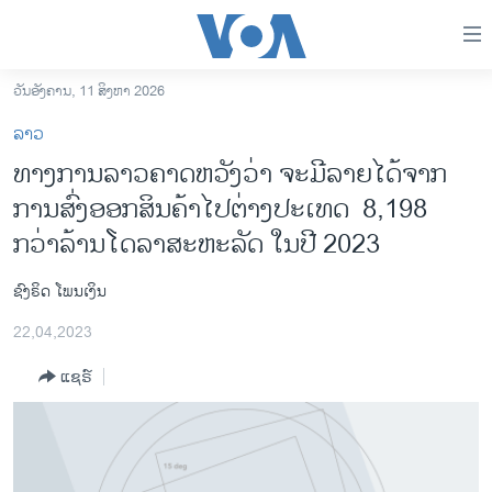
ລິ້ງ
ສຳຫລັບ
ເຂົ້າ
ວັນອັງຄານ, 11 ສິງຫາ 2026
ຫາ
ໂຮມເພຈ
ລາວ
ຂ້າມ
ລາວ
ທາງການລາວຄາດຫວັງວ່າ ຈະມີລາຍໄດ້ຈາກ
ຂ້າມ
ອາເມຣິກາ
ການສົ່ງອອກສິນຄ້າໄປຕ່າງປະເທດ 8,198
ຂ້າມ
ໄປ
ການເລືອກຕັ້ງ ປະທານາທີບໍດີ ສະຫະລັດ 2024
ກວ່າລ້ານໂດລາສະຫະລັດ ໃນປີ 2023
ຫາ
ຂ່າວ​ຈີນ
ຊອກ
ຊົງຣິດ ໂພນເງິນ
ຄົ້ນ
ໂລກ
22,04,2023
ເອເຊຍ
ແຊຣ໌
ອິດສະຫຼະພາບດ້ານການຂ່າວ
ຊີວິດຊາວລາວ
ຊຸມຊົນຊາວລາວ