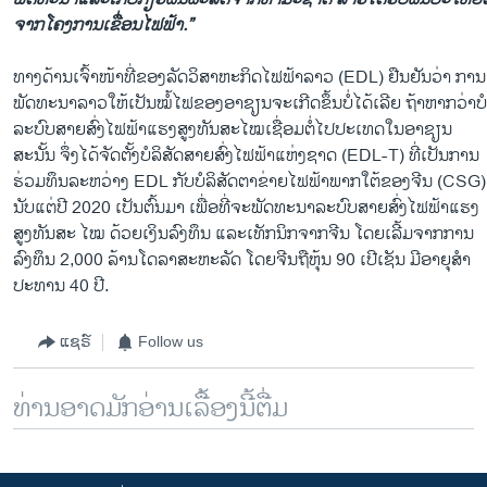
ຈາກໂຄງການເຂື່ອນໄຟຟ້າ.”
ທາງດ້ານເຈົ້າໜ້າທີ່ຂອງລັດວິສາຫະກິດໄຟຟ້າລາວ (EDL) ຢືນຢັນວ່າ ການ
ພັດທະນາລາວໃຫ້ເປັນໝໍ້ໄຟຂອງອາຊຽນຈະເກີດຂຶ້ນບໍ່ໄດ້ເລີຍ ຖ້າຫາກວ່າບໍ
ລະບົບສາຍສົ່ງໄຟຟ້າແຮງສູງທັນສະໄໝເຊື່ອມຕໍ່ໄປປະເທດໃນອາຊຽນ
ສະນັ້ນ ຈຶ່ງໄດ້ຈັດຕັ້ງບໍລິສັດສາຍສົ່ງໄຟຟ້າແຫ່ງຊາດ (EDL-T) ທີ່ເປັນການ
ຮ່ວມທຶນລະຫວ່າງ EDL ກັບບໍລິສັດຕາຂ່າຍໄຟຟ້າພາກໃຕ້ຂອງຈີນ (CSG)
ນັບແຕ່ປີ 2020 ເປັນຕົ້ນມາ ເພື່ອທີ່ຈະພັດທະນາລະບົບສາຍສົ່ງໄຟຟ້າແຮງ
ສູງທັນສະ ໄໝ ດ້ວຍເງິນລົງທຶນ ແລະເທັກນິກຈາກຈີນ ໂດຍເລີ້ມຈາກການ
ລົງທຶນ 2,000 ລ້ານໂດລາສະຫະລັດ ໂດຍຈີນຖືຫຸ້ນ 90 ເປີເຊັນ ມີອາຍຸສຳ
ປະທານ 40 ປີ.
ແຊຣ໌
Follow us
ທ່ານອາດມັກອ່ານເລື້ອງນີ້ຕື່ມ