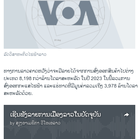
ວິທະຍາສາດ-ເທັກໂນໂລຈີ
ທຸລະກິດ
ພາສາອັງກິດ
ວີດີໂອ
ສຽງ
ລັດວິສາຫະກິດໄຟຟ້າລາວ
ລາຍການກະຈາຍສຽງ
ຕິດຕາມພວກເຮົາ ທີ່
ທາງການລາວຄາດຫວັງວ່າຈະມີລາຍໄດ້ຈາກການສົ່ງອອກສິນຄ້າໄປຕ່າງ
ລາຍງານ
ປະເທດ 8,198 ກວ່າລ້ານໂດລາສະຫະລັດ ໃນປີ 2023 ໃນນີ້ລວມການ
ສົ່ງອອກກະແສໄຟຟ້າ ແລະແຮ່ທາດທີ່ມີມູນຄ່າລວມເຖິງ 3,978 ລ້ານໂດລາ
ສະຫະລັດດ້ວຍ.
ພາສາຕ່າງໆ
ເຊີນຟັງລາຍການເມືຶອງລາວໃນປັດຈຸບັນ
by
ສຽງອາເມຣິກາ ວີໂອເອລາວ
No media source currently available