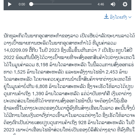
0:00
4:46
ລິງໂດຍກົງ
ນັກທຸລະກິດໃນພາກອຸດສາຫະກຳຂອງລາວ ເປີດເຜີຍວ່າລັດຖະບານລາວໄດ້
ວາງເປົ້າໝາຍການຜະລິດໃນພາກອຸດສາຫະກຳໄວ້ ທີ່ມູນຄ່າລວມ
14,0209.09 ຕື້ກີບ ໃນປີ 2023 ຊຶ່ງເພີ້ມຂຶ້ນເກີນກວ່າ 7 ເປີເຊັນ ທຽບໃສ່ປີ
2022 ພ້ອມກັນນີ້ຍັງໄດ້ວາງເປົ້າໝາຍທີ່ຈະສົ່ງອອກສິນຄ້າໄປຕ່າງປະເທດໃ
ໄດ້ໃນມູນຄ່າລວມ 8,198 ລ້ານໂດລາສະຫະລັດ ໃນນີ້ລວມການສົ່ງອອກແຮ່
ທາດ 1,525 ລ້ານໂດລາສະຫະລັດ ແລະພະລັງງານໄຟຟ້າ 2,453 ລ້ານ
ໂດລາສະຫະລັດ ໂດຍຈະຄວບຄຸມການນຳເຂົ້າສິນຄ້າຈາກຕ່າງປະເທດໃຫ້
ຢູ່ໃນມູນຄ່າບໍ່ເກີນ 6,808 ລ້ານໂດລາສະຫະລັດ ຊຶ່ງຈະເຮັດໃຫ້ລາວໄດ້ປຽບ
ດຸນການຄ້າເຖິງ 1,390 ລ້ານໂດລາສະຫລັດ ແຕ່ວ່າບັນຫາກໍຄື ເງິນຕາຕ່າງ
ປະເທດສ່ວນໃຫຍ່ທີ່ໄດ້ຈາກການສົ່ງອອກໄຟຟ້ານັ້ນ ຈະຕ້ອງນຳໃຊ້ເພື່ອ
ຊຳລະໜີ້ໃນຕ່າງປະເທດຂອງບັນດາຜູ້ລົງທຶນສ້າງເຂື່ອນໃນລາວ ສະນັ້ນຈຶ່ງບໍ່
ໄດ້ມີການໂອນເງິນຕາດັ່ງກ່າວເຂົ້າມາໃນລາວແຕ່ຢ່າງໃດ ຊຶ່ງເຮັດໃຫ້ລາວຈ
ຕ້ອງຕົກເປັນຝ່າຍເສຍປຽບດຸນການຄ້າເຖິງ 928 ລ້ານໂດລາສະຫະລັດ ໃນປີ
2023 ເພາະວ່າເຂື່ອນໄຟຟ້າສ່ວນໃຫຍ່ເປັນຂອງບໍລິສັດຕ່າງຊາດ ທີ່ລົງທືນ