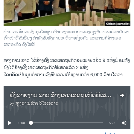
ວິທະຍາສາດ-ເທັກໂນໂລຈີ
ທຸລະກິດ
ພາສາອັງກິດ
ທ່ານ ດຣ.ສິນລະວົງ ຄຸດໄພທູນ ເຈົ້າຄອງນະຄອນຫລວງວຽງຈັນ ພ້ອມດ້ວຍບັນດາ
ວີດີໂອ
ເຈົ້າໜ້າທີ່ຄົນອື່ນໆ ກຳລັງຮັບຟັງການອະທິບາຍກ່ຽວກັບ ແຜນການກໍ່ສ້າງເຂດ
ເສດຖະກິດ ດົງໂພສີ
ສຽງ
ທາງ​ການ ລາວ ​ໄດ້​ສ້າງ​ຕັ້ງ​ເຂດ​ເສດຖະກິດ​ສະ​ເພາະ​ແລ້ວ 9 ​ແຫ່​ງພ້ອມ​ທັງ​
ລາຍການກະຈາຍສຽງ
ຕິດຕາມພວກເຮົາ ທີ່
ຍັງ​ໄດ້​ສ້າງ​ຕັ້ງ​ເຂດ​ເສດຖະກິ​ດພິ​ເສດ​ແລ້ວ 2 ​ແຫ່ງ
ລາຍງານ
ໂດ​ຍຄິ​ດ​ເປັນ​ມູນ​ຄ່າ​ການ​ລົງທຶນ​ລວມກັນ​ຫຼາຍ​ກວ່າ 6,000 ລ້ານ​ໂດ​ລາ.
ພາສາຕ່າງໆ
ຟັງລາຍງານ ລາວ ສ້າງເຂດເສດຖະກິດພິເສດ 9 ແຫ່ງ ແລະ ເຂດ ເສດຖະກິດ ສະເພາະ 2 ແຫ່ງ
by
ສຽງອາເມຣິກາ ວີໂອເອລາວ
No media source currently available
0:00
5:22