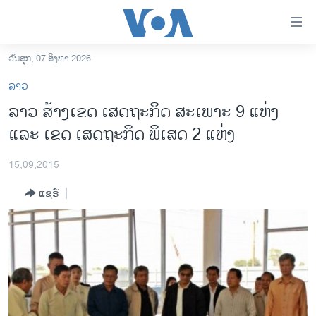
ລິ້ງ
ສຳຫລັບ
ເຂົ້າ
ວັນສຸກ, 07 ສິງຫາ 2026
ຫາ
ໂຮມເພຈ
ລາວ
ຂ້າມ
ລາວ
ລາວ ສ້າງເຂດ ເສດຖະກິດ ສະເພາະ 9 ແຫ່ງ
ຂ້າມ
ອາເມຣິກາ
ແລະ ເຂດ ເສດຖະກິດ ພິເສດ 2 ແຫ່ງ
ຂ້າມ
ໄປ
ການເລືອກຕັ້ງ ປະທານາທີບໍດີ ສະຫະລັດ 2024
ຫາ
15,09,2015
ຂ່າວ​ຈີນ
ຊອກ
ແຊຣ໌
ຄົ້ນ
ໂລກ
ເອເຊຍ
ອິດສະຫຼະພາບດ້ານການຂ່າວ
ຊີວິດຊາວລາວ
ຊຸມຊົນຊາວລາວ