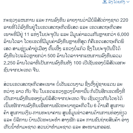
ລິງໂດຍກົງ
ກະຊວງ​ແຜນການ ​ແລະ ການ​ລົງທຶນ ລາຍ​ງານ​ວ່າ​ມີ​ບໍລິສັດ​ຕ່າງ​ຊາດ 220
ລາຍ​ທີ່​ໄດ້​ລົງທຶນ​ຢູ່​ໃນ​ເຂດ​ເສດຖະກິດ​ພິ​ເສດ ​ແລະ ​ເຂດ​ເສດຖະກິດ​ສະ​
ເພາະ​ທີ່​ມີ​ຢູ່ 11 ​ແຫ່ງ​ໃນ​ປະຈຸ​ບັນ ​ແລະ ​ມີ​ມູນ​ຄ່າ​ລວມກັນ​ຫຼາຍ​ກວ່າ 6,000
ລ້ານ​ໂດ​ລາ ​ໂດຍ​ເຂດ​ທີ່​ມີ​ມູນ​ຄ່າ​ລົງທຶນ​ຫຼາຍ​ທີ່​ສຸດ ກໍ​ຄື​ເຂດ​ເສດ​ຖະກິດ​ພິ​
ເສດ ສາມຫຼ່ຽມ​ຄຳ​ຢູ່​ເ​ມື​ອງ ຕົ້ນ​ເຜິ້ງ ​ແຂວງ​ບໍ່​ແກ້ວ ຊຶ່ງ​ໃນ​ປະຈຸ​ບັນ​ນີ້​ໄດ້​
ລົງທຶນ​ໄປແລ້ວ​ຫຼາຍ​ກວ່າ 500 ລ້ານ​ໂດ​ລາ​ຈາກ​ແຜນການ​ລົງ​ທຶນ​ລວມ
2,250 ລ້ານ​ໂດ​ລາ​ທີ່​ເປັນ​ການ​ລົງທຶນ​ທັງ 100 ​ເປີ​ເຊັນ​ຂອງບໍລິສັດ​ເອກ​ະ
ຊົນ​ຈາກ​ປະ​ເທດ ຈີນ.
ສ່ວນ​ເຂດ​ເສດຖະກິດ​ສະ​ເພາະ ບໍ່​ເຕັນ​ແດນ​ງາມ ຊຶ່ງ​ຕັ້ງ​ຢູ່​ຊາຍ​ແດ​ນ ລະ​
ຫວ່າງ ລາວ ກັບ ຈີນ ​ໃນ​ເຂດ​ແຂວງ​ຫຼວງ​ນ້ຳ​ທາ​ນັ້ນ ກໍ​ເປັນ​ອີກ​ເຂດ​ໜຶ່ງ​ທີ່​
ເປັນ​ການ​ລົງ​ທຶນ​ຂອງ​ກຸ່ມ​ບໍລິສັດ​ຈາກ​ປະ​ເທດ ຈີນ ເຊັ່ນ​ດຽວ​ກັນ​ໂດຍ​ໄດ້​
ເນັ້ນ​ໜັກ​ການ​ລົງທຶນ​ເພື່ອ​ການ​ພັດທະນາ​ທຸລະ​ກິດ​ໃນ 6 ດ້ານ​ຄື ສູນ​ການ​
ຄ້າ ສູນ​ການ​ເງິ​ນ-ການ​ທະນາຄານ ສູນ​ຂໍ້​ມູນ​ຂ່າວສານ​ດ້ານ​ການທ່ອງທ່ຽວ ​
ແລະ ບໍລິການ ບ້ານວັດທະນະທຳ ສາງ​ພັກ ​ແລະ ການ​ຂົນ​ຖ່າຍ​ສິນຄ້າ ອ່າງ​
ເກັບ​ນ້ຳ​ທຳ​ມະ​ຊາດ ສວນ​ປ່າ​ທຳ​ມະ​ຊາດ ​ແລະ ສະໜາມ​ກອລຟ.