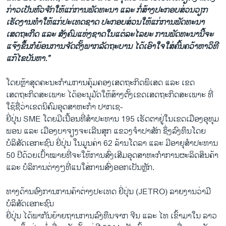
ກ່າວເປັນ​ຫົວ​ຈັກ​ໃຫ້​ແກ່​ການ​ພັດທະນາ ​ແລະ ກໍ່​ສ້າງ​ປະກອບສ່ວນ​ວຽກ​
ເຮັດ​ງານ​ທຳ​ໃຫ້​ແກ່​ປະ​ເທດ​ຊາດ ປະກອບສ່ວນ​ໃຫ້​ແກ່​ການ​ພັດ​ທະນາ​
ເສດຖະກິິ​ດ ​ແລະ ສັງຄົມ​ແຫ່ງ​ຊາດ​ໃນ​ແຕ່ລະ​ໄລ​ຍະ ກາ​ນພັດທະນາ​ນີ້​ຈະ​
ແຈ້ງ​ຂຶ້ນ​ກໍ​ຍ້ອນ​ການຈັດ​ຕັ້ງ​ພາກ​ລັດຖະບານ​ ​ໄດ້ເອົາ​ໃຈ​ໃສ່​ຄົ້ນຄວ້າ​ຫາ​ວິທີ​
ແກ້​ໄຂ​ບັນຫາ.”
​ໂດ​ຍຫຼ້າ​ສຸດ​ຄະນະ​ກຳມ​ການ​ຄຸ້ມ​ຄອງ​ເສດຖະກິດ​ພິ​ເສ​ດ ​ແລະ ​ເຂດ​
ເສດຖະກິດ​ສະ​ເພ​າະ ​ໄດ້​ອະນຸມັດໃຫ້​ສ້າງ​ຕັ້ງເຂດ​ເສດ​ຖະກິດສະ​ເພາະ ທີ່​
ໃຊ້​ຊື່ວ່າ​ເຂດ​ນິຄົມ​ອຸດ​ສາ​ຫະກຳ ​ປາ​ກ​ເຊ-
ຍີ່​ປຸ່ນ SME ​ໂດຍ​ມີ​ເນື້ອນທີ່​ສຳ​ປະທານ 195 ​ເຮັດ​ຕາ​ຢູ່​ໃນ​ເຂດ​ເມື​ອງອຸທຸມ​
ພອນ ​ແລະ ​ເມືອງ​ບາ​ຈຽງ​ຈະ​ເລີ​ນສຸກ ​ແຂວງຈຳ​ປາ​ສັກ ຊຶ່ງ​ລົງທຶນ​ໂດຍ
ບໍລິສັດ​ເອກ​ະຊົນ ຍີ່ປຸ່ນ ​ໃນ​ມູນ​ຄ່າ 62 ລ້ານ​ໂດ​ລາ ​ແລະ ມີ​ອາຍຸ​ສຳ​ປະທານ
50 ປີ​ດ້ວຍ​ເປົ້າ​ໝາຍທີ່​ຈະ​ໃຫ້ການ​ສົ່ງ​ເສີມ​ອຸດສາຫະກຳ​ການ​ຜະລິດ​ສິນຄ້າ
​ແລະ ບໍລິການ​ຕ່າງໆ​ທີ່​ແນ​ໃ​ສ່ການ​ສົ່ງ​ອອກ​ເປັນ​ຫຼັກ.
ທາງ​ດ້ານ​ອົງການ​ການ​ຄ້າ​ຕ່າງປະ​ເທດ ຍີ່​ປຸ່ນ (JETRO) ລາຍ​ງານ​ວ່າ​ມີ​
ບໍລິສັດ​ເອກະ​ຊົນ​
ຍີ່​ປຸ່ນ ​ໄດ້​ພາກັນ​ຍ້າຍ​ຖານ​ການ​ລົງທຶນຈາກ ຈີ​ນ ​ແລະ ​ໄທ ​ເຂົ້າ​ມາ​ໃນ ລາວ