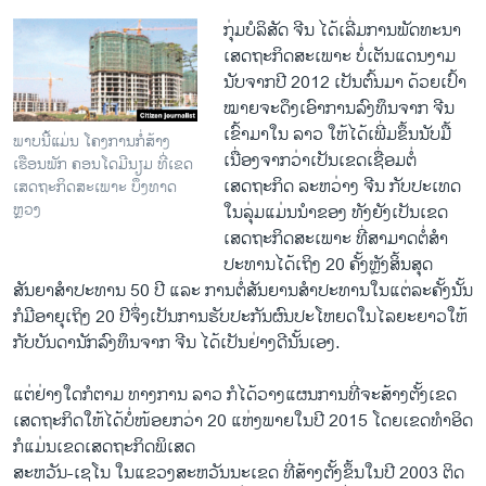
ກຸ່ມ​ບໍລິສັດ​ ຈີນ ​ໄດ້​ເລີ່​ມການ​ພັດທະນາ​
ເສດຖະກິດ​ສະ​ເພາະ ບໍ່​ເຕັນ​ແດນ​ງາມ​
ນັບ​ຈາກ​ປີ 2012 ​ເປັນ​ຕົ້ນ​ມາ ດ້ວຍ​ເປົ້າ​
ໝາຍ​ຈະ​ດຶງ​ເອົາ​ການ​ລົງທຶນ​ຈາກ ຈີນ ​
ເຂົ້າ​ມາ​ໃນ​ ລາວ ​ໃຫ້​ໄດ້​ເພີ່ມ​ຂຶ້ນ​ນັບ​ມື້ ​
ພາບນີ້ແມ່ນ ໂຄງການກໍ່ສ້າງ
ເນື່ອງ​ຈາກ​ວ່າ​ເປັນ​ເຂດ​ເຊື່ອມ​ຕໍ່​
ເຮືອນພັກ ຄອນໂດມີນຽມ ທີ່ເຂດ
ເສດຖະກິດ ລະຫວ່າງ ຈີນ ກັບປະ​ເທດ​
ເສດຖະກິດສະເພາະ ບຶງທາດ
ຫຼວງ
ໃນ​ລຸ່ມ​ແມ່ນ​ນຳ​ຂອງ ທັງ​ຍັງ​ເປັນ​ເຂດ​
ເສດຖະກິ​ດສະ​ເພາະ ທີ່​ສາມາດ​ຕໍ່​ສຳ​
ປະທານ​ໄດ້ເຖິງ 20 ຄັ້ງ​ຫຼັງສິ້ນ​ສຸດ​
ສັນຍາ​ສຳ​ປະທານ 50 ປີ ​ແລະ ການ​ຕໍ່​ສັນຍານ​ສຳ​ປະທານໃນ​ແຕ່​ລະ​ຄັ້ງ​ນັ້ນ​
ກໍ​ມີ​ອາຍຸ​ເຖິງ 20 ປີ​ຈຶ່ງ​ເປັນ​ການ​ຮັບປະກັນ​ຜົນ​ປະ​ໂຫຍ​ດ​ໃນ​ໄລຍະ​ຍາ​ວ​ໃຫ້​
ກັບ​ບັນດາ​ນັກລົງທຶນ​ຈາກ ຈີນ ​ໄດ້​ເປັນ​ຢ່າງ​ດີ​ນັ້ນ​ເອງ.
​ແຕ່​ຢ່າງ​ໃດ​ກໍ​ຕາມ ທາງ​ການ​ ລາວ ກໍ​ໄດ້​ວາງ​ແຜນການ​ທີ່​ຈະ​ສ້າງ​ຕັ້ງ​ເຂດ​
ເສດຖະກິດ​ໃຫ້​ໄດ້​ບໍ່​ໜ້ອຍ​ກວ່າ 20 ​ແຫ່​ງພາຍ​ໃນ​ປີ 2015 ​ໂດຍ​ເຂດ​ທຳ​ອິດ​
ກໍ​ແມ່ນ​ເຂດ​ເສດຖະກິດ​ພິ​ເສດ
ສະ​ຫວັນ-​ເຊ​ໂນ​ ໃນ​ແຂວງ​ສະຫວັນ​ນະເຂດ ທີ່​ສ້າງ​ຕັ້ງ​ຂຶ້ນ​ໃນ​ປີ 2003 ຕິ​ດ