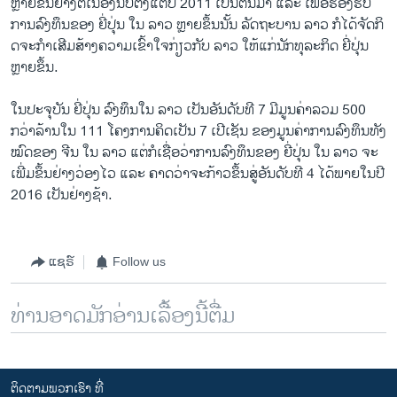
ຫຼາຍ​ຂຶ້ນ​ຢ່າງ​ຕໍ່​ເນື່ອງ​ນັບ​ຕັ້ງແຕ່​ປີ 2011 ​ເປັນ​ຕົ້ນ​ມາ ​ແລະ ​ເພື່ອຮອງ​ຮັບ​
ການ​ລົງ​ທຶນ​ຂອງ ຍີ່​ປຸ່ນ ​ໃນ ລາວ ຫຼາຍ​ຂຶ້ນ​ນັ້ນ ລັດຖະບານ ລາວ ກໍ​ໄດ້​ຈັດ​ກິ​
ດຈະ​ກຳ​ເສີມ​ສ້າງ​ຄວາມ​ເຂົ້າ​ໃຈ​ກ່ຽວ​ກັບ ລາວ ​ໃຫ້​ແກ່​ນັກທຸລະກິ​ດ ຍີ່​ປຸ່ນ
ຫຼາຍ​ຂຶ້ນ.
​ໃນ​ປະຈຸ​ບັນ ຍີ່ປຸ່ນ ລົງທຶນ​ໃນ ລາວ ​ເປັນ​ອັນ​ດັບ​ທີ 7 ມີ​ມູນ​ຄ່າລວມ 500
ກວ່າ​ລ້ານ​ໃນ 111 ​ໂຄງການ​ຄິດ​ເປັນ 7 ​ເປີ​ເຊັນ ຂອງ​ມູນ​ຄ່າ​ກາ​ນລົງທຶນ​ທັງ​
ໝົດ​ຂອງ​ ຈີນ ​ໃນ​ ລາວ ​ແຕ່​ກໍ​ເຊື່ອ​ວ່າການ​ລົງທຶນ​ຂອງ ຍີ່​ປຸ່ນ ​ໃນ ລາວ ຈະ​
ເພີ່​ມຂຶ້ນ​ຢ່າງ​ວ່ອງ​ໄວ ​ແລະ ຄາດ​ວ່າ​ຈະ​ກ້າວ​ຂຶ້ນ​ສູ່​ອັນ​ດັບ​ທີ 4 ​ໄດ້​ພາຍ​ໃນ​ປີ
2016 ​ເປັນ​ຢ່າງ​ຊ້າ.
ແຊຣ໌
Follow us
ທ່ານອາດມັກອ່ານເລື້ອງນີ້ຕື່ມ
ຕິດຕາມພວກເຮົາ ທີ່