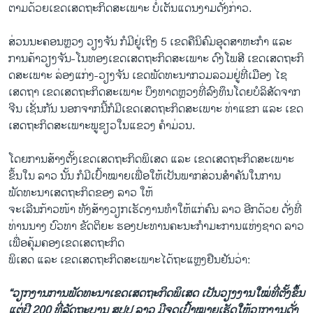
ຕາມ​ດ້ວຍ​ເຂດ​ເສດຖະກິດ​ສະ​ເພາະ ບໍ່​ເຕັນ​ແດນ​ງາມ​ດັ່ງ​ກ່າວ.
ສ່ວນ​ນະຄອນຫຼວງ ວຽງ​ຈັນ ກໍ​ມີ​ຢູ່​ເຖິງ 5 ​ເ​ຂດຄື​ນິຄົມ​ອຸດ​ສາ​ຫະກຳ ​ແລະ
ການ​ຄ້າ​ວຽງ​ຈັນ-​ໂນ​ທອງ​ເຂດ​ເສດຖະກິດ​ສະ​ເພາະ​ ດົງ​ໂພ​ສີ ​ເຂດ​ເສດຖະກິ​
ດສະ​ເພາະ ລ່ອງ​ແກ່​ງ-ວຽງ​ຈັນ ​ເຂດ​ພັດທະນາ​ກວມ​ລວມຢູ່​ທີ່​ເມືອງ ໄຊ​
ເສດ​ຖາ ​ເຂດ​ເສດຖະກິດ​ສະ​ເພາະ ບຶງ​ທາດຫຼວງ​ທີ່​ລົງທຶນ​ໂດຍ​ບໍລິສັດ​ຈາກ
ຈີນ ​ເຊັ່ນ​ກັນ ນອກຈາກ​ນີ້​ກໍ​ມີ​ເຂດ​ເສດຖະກິດ​ສະ​ເພາະ ທ່າ​ແຂກ ​ແລະ ​ເຂ​ດ​
ເສດຖະກິດ​ສະ​ເພາະ​ພູ​ຂຽວ​ໃນ​ແຂວງ ຄຳ​ມ່ວນ.
​ໂດຍ​ການ​ສ້າງ​ຕັ້ງເຂດ​ເສດ​ຖະກິ​ດພິ​ເສດ ​ແລະ ​ເຂດ​ເສດຖະກິ​ດສະ​ເພາະ
ຂຶ້ນ​ໃນ​ ລາວ ນັ້ນ ກໍ​ມີ​ເປົ້າໝາຍ​ເພື່ອ​ໃຫ້​ເປັນ​ພາກສ່ວນ​ສຳຄັນ​ໃນ​ການ​
ພັດທະນາ​ເສດຖະກິດ​ຂອງ ລາວ ​ໃຫ້​
ຈະ​ເລີ​ນກ້າວໜ້າ ທັງ​ສ້າງ​ວຽກ​ເຮັດ​ງານ​ທຳ​ໃຫ້ແກ່​ຄົນ ລາວ ອີກ​ດ້ວຍ ​ດັ່ງ​ທີ່​
ທ່ານນາງ ບົວ​ທາ ຂັດຕິຍະ ຮອງ​ປະທານ​ຄະນະ​ກຳມະການ​ແຫ່ງ​ຊາດ ລາວ
​ເພື່ອ​ຄຸ້ມ​ຄອງ​ເຂດ​ເສດຖະກິດ
​ພິ​ເສດ ​ແລະ ​ເ​ຂດ​ເສດຖະກິດ​ສ​ະ​ເພາະ​ໄດ້​ຖະ​ແຫຼ​ງຢືນຢັນ​ວ່າ:
“ວຽກງານ​ການ​ພັດທະນາ​ເ​ຂດ​ເສດຖະກິດ​ພິ​ເສດ ​ເປັນ​ວຽງ​ງານ​ໃໝ່​ທີ່​ຕັ້ງ​ຂຶ້ນ​
ແຕ່​ປີ 200 ທີ່​ລັດ​ຖະບານ ສປປ ລາວ ມີ​ຈຸດ​ເປົ້າ​ໝາຍ​ເຮັດ​ໃຫ້​ວຽກ​ງານ​ດັ່ງ