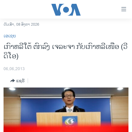
ລິ້ງ
ສຳຫລັບ
ເຂົ້າ
ວັນເສົາ, 08 ສິງຫາ 2026
ຫາ
ໂຮມເພຈ
ເອເຊຍ
ຂ້າມ
ລາວ
ເກົາຫລີໃຕ້ ຕົກລົງ ເຈລະຈາ ກັບເກົາຫລີເໜືອ (ວີ
ຂ້າມ
ອາເມຣິກາ
ດິໂອ)
ຂ້າມ
ໄປ
ການເລືອກຕັ້ງ ປະທານາທີບໍດີ ສະຫະລັດ 2024
ຫາ
06,06,2013
ຂ່າວ​ຈີນ
ຊອກ
ແຊຣ໌
ຄົ້ນ
ໂລກ
ເອເຊຍ
ອິດສະຫຼະພາບດ້ານການຂ່າວ
ຊີວິດຊາວລາວ
ຊຸມຊົນຊາວລາວ