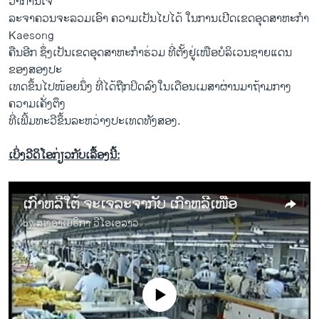
ວ່າການເຈ
ລະຈາຄວນຈະລວມເອົາ ຄວາມເປັນໄປໄດ້ ໃນການເປີດເຂດອຸດສາຫະກໍາ
Kaesong
ຄືນອີກ ຊຶ່ງເປັນເຂດອຸດສາຫະກໍາຮ່ວມ ທີ່ຕັ້ງຢູ່ເໜືອບໍລິເວນຊາຍແດນ
ຂອງສອງປະ
ເທດຂຶ້ນໄປໜ້ອຍນຶ່ງ ທີ່ໄດ້ຖືກປິດລົງໃນເດືອນເມສາຜ່ານມາຖ້າມກາງ
ຄວາມເຄັ່ງຕຶງ
ທີ່ເພີ້ມທະວີຂຶ້ນລະຫວ່າງປະເທດທັງສອງ.
ເບິ່ງວີດິໂອກ່ຽວກັບເລື້ອງນີ້:
ເກົາຫລີໃຕ້ ຈະເຈລະຈາກັບ ເກົາຫລີເໜືອ
by
ສຽງອາເມຣິກາ ວີໂອເອລາວ
No media source currently available