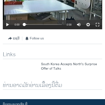
0:00
0:58
ແຊຣ໌
Follow us
Links
South Korea Accepts North's Surprise
Offer of Talks
ທ່ານອາດມັກອ່ານເລື້ອງນີ້ຕື່ມ
ຕິດຕາມພວກເຮົາ ທີ່