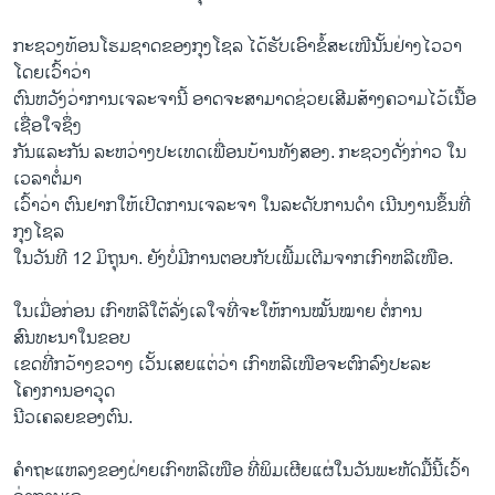
ກະຊວງທ້ອນໂຮມຊາດຂອງກຸງໂຊລ ໄດ້ຮັບເອົາຂໍ້ສະເໜີນັ້ນຢ່າງໄວວາ
ໂດຍເວົ້າວ່າ
ຕົນຫວັງວ່າການເຈລະຈານີ້ ອາດຈະສາມາດຊ່ວຍເສີມສ້າງຄວາມໄວ້ເນື້ອ
ເຊື່ອໃຈຊຶ່ງ
ກັນແລະກັນ ລະຫວ່າງປະເທດເພື່ອນບ້ານທັງສອງ. ກະຊວງດັ່ງກ່າວ ໃນ
ເວລາຕໍ່ມາ
ເວົ້າວ່າ ຕົນຢາກໃຫ້ເປີດການເຈລະຈາ ໃນລະດັບການດໍາ ເນີນງານຂຶ້ນທີ່
ກຸງໂຊລ
ໃນວັນທີ 12 ມິຖຸນາ. ຍັງບໍ່ມີການຕອບກັບເພີ້ມເຕີມຈາກເກົາຫລີເໜືອ.
ໃນເມື່ອກ່ອນ ເກົາຫລີໃຕ້ລັ່ງເລໃຈທີ່ຈະໃຫ້ການໝັ້ນໝາຍ ຕໍ່ການ
ສົນທະນາໃນຂອບ
ເຂດທີ່ກວ້າງຂວາງ ເວັ້ນເສຍແຕ່ວ່າ ເກົາຫລີເໜືອຈະຕົກລົງປະລະ
ໂຄງການອາວຸດ
ນີວເຄລຍຂອງຕົນ.
ຄໍາຖະແຫລງຂອງຝ່າຍເກົາຫລີເໜືອ ທີ່ພິມເຜີຍແຜ່ໃນວັນພະຫັດມື້ນີ້ເວົ້າ