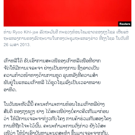
ວິທະຍາສາດ-ເທັກໂນໂລຈີ
ທຸລະກິດ
ພາສາອັງກິດ
ທ່ານ Ryoo Kihl-jae ລັດຖະມົນຕີ ກະຊວງທ້ອນໂຮມຊາດຂອງກຸງໂຊລ ເຜີຍແຜ່
ວີດີໂອ
ຖະແຫລງການຂອງລັດຖະບານໃນກອງປະຊຸມຖະແຫລງຂ່າວ ທີ່ກຸງໂຊລ ໃນວັນທີ
26 ເມສາ 2013.
ສຽງ
ເກົາຫລີໃຕ້ ຮັບເອົາການສະເໜີຂອງເກົາຫລີເໜືອທີ່ຢາກ
ລາຍການກະຈາຍສຽງ
ຕິດຕາມພວກເຮົາ ທີ່
ຈັດໃຫ້ມີການເຈລະຈາ ຢ່າງເປັນທາງການ ຊຶ່ງອາດເປັນ
ລາຍງານ
ຄວາມກ້າວໜ້າທາງດ້ານການທູດ ລຸນຫລັງທີ່ຄວາມສຳ
ພັນຢູ່ໃນແຫລມເກົາຫລີ ໄດ້ຊຸດໂຊມລົງເປັນເວລາຫລາຍ
ອາທິດ.
ພາສາຕ່າງໆ
ໃນວັນພະຫັດມື້ນີ້ ຄະນະກໍາມະການທ້ອນໂຮມເກົາຫລີຢ່າງ
ສັນຕິ ຂອງກຸງພຽງ ຢາງ ໄດ້ສະເໜີຢ່າງບໍ່ຄາດຄິດກັນມາກ່ອນ
ວ່າ ໃຫ້ມີການເຈລະຈາກ່ຽວກັບໂຄງ ການຄ້າຮ່ວມກັນສອງໂຄງ
ການທີ່ຖືກໂຈະໄວ້ນັ້ນ. ຄະນະກໍາມະການດັ່ງກ່າວ ຍັງໄດ້ສະ
ເໜີວ່າ ໃຫ້ນໍາເອົາບັນຫາມະນຸດສະທໍາ ຂຶ້ນມາເຈລະຈາກກັນ.